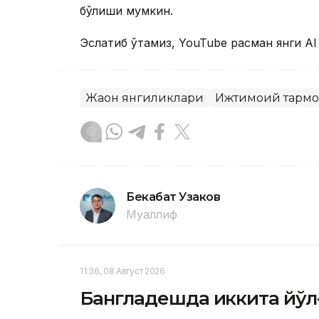
бўлиши мумкин.
Эслатиб ўтамиз, YouTube расман янги А
Жаҳон янгиликлари
Ижтимоий тармо
Бекабат Узаков
Муаллиф
11:36, 08 Август 2026
Бангладешда иккита йўл-