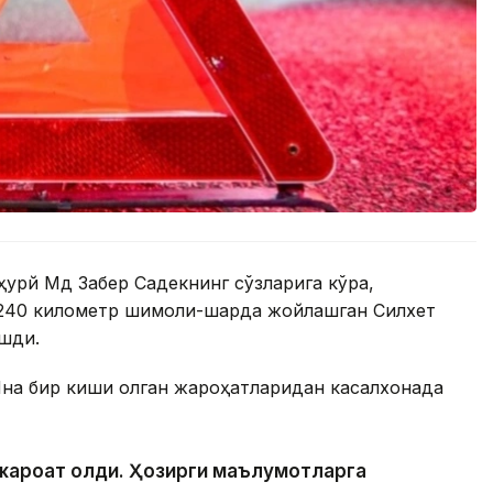
урй Мд Забер Садекнинг сўзларига кўра,
240 километр шимоли-шарқда жойлашган Силхет
ашди.
 Яна бир киши олган жароҳатларидан касалхонада
и жароҳат олди. Ҳозирги маълумотларга