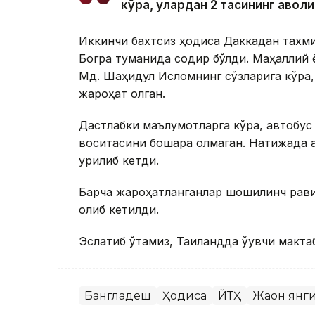
кўра, улардан 2 тасининг аҳволи
Иккинчи бахтсиз ҳодиса Даккадан тахм
Богра туманида содир бўлди. Маҳаллий 
Мд. Шаҳидул Исломнинг сўзларига кўра,
жароҳат олган.
Дастлабки маълумотларга кўра, автобус
воситасини бошқара олмаган. Натижада а
урилиб кетди.
Барча жароҳатланганлар шошилинч рави
олиб кетилди.
Эслатиб ўтамиз, Таиландда ўқувчи макта
Бангладеш
Ҳодиса
ЙТҲ
Жаҳон янг