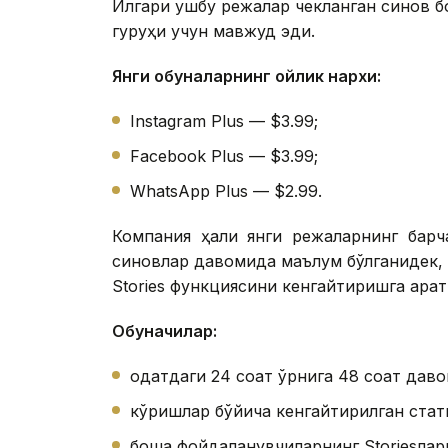
Илгари ушбу режалар чекланган синов бо
гуруҳи учун мавжуд эди.
Янги обуналарнинг ойлик нархи:
Instagram Plus — $3.99;
Facebook Plus — $3.99;
WhatsApp Plus — $2.99.
Компания ҳали янги режаларнинг барча
синовлар давомида маълум бўлганидек, I
Stories функциясини кенгайтиришга қарат
Обуначилар:
одатдаги 24 соат ўрнига 48 соат дав
кўришлар бўйича кенгайтирилган статис
бошқа фойдаланувчиларнинг Storiesла