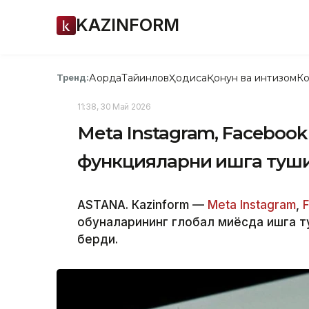
KAZINFORM
Ақорда
Тайинлов
Ҳодиса
Қонун ва интизом
Ко
Тренд:
11:38, 30 Май 2026
Меtа Instagram, Faceboo
функцияларни ишга туш
ASTANА. Кazinform —
Меtа
Instagram
,
обуналарининг глобал миқёсда ишга т
берди.