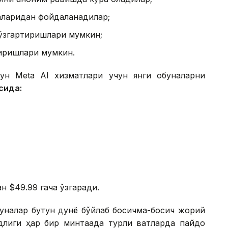
ларидан фойдаланадилар;
 ўзгартиришлари мумкин;
иришлари мумкин.
ун Меtа АI хизматлари учун янги обуналарни
сида:
н $49.99 гача ўзгаради.
уналар бутун дунё бўйлаб босқичма-босқич жорий
лиги ҳар бир минтақада турли вақтларда пайдо