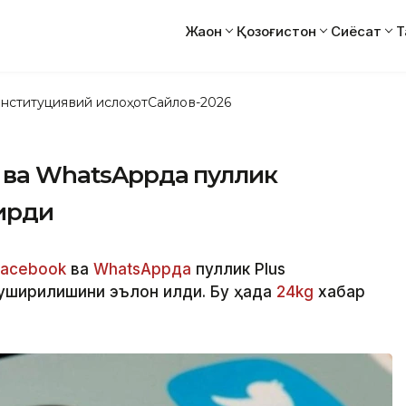
Жаҳон
Қозоғистон
Сиёсат
Т
нституциявий ислоҳот
Сайлов-2026
k ва WhatsAppда пуллик
ирди
Facebook
ва
WhatsAppда
пуллик Plus
уширилишини эълон қилди. Бу ҳақда
24kg
хабар