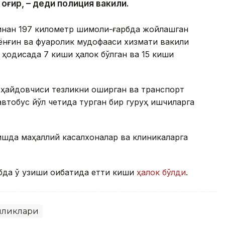
 оғир, – деди полиция вакили.
инан 197 километр шимоли-ғарбда жойлашган
ёнғин ва фуқаролик мудофааси хизмати вакили
 ҳодисада 7 киши ҳалок бўлган ва 15 киши
 ҳайдовчиси тезликни оширган ва транспорт
втобус йўл четида турган бир гуруҳ ишчиларга
шда маҳаллий касалхоналар ва клиникаларга
бда ўқ узиши оқибатида етти киши
ҳалок бўлди
.
иликлари