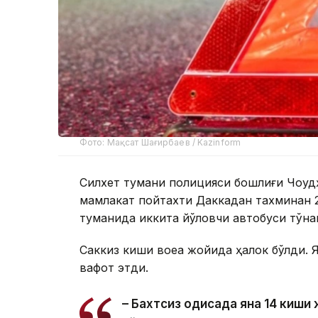
Фото: Мақсат Шағирбаев / Kazinform
Силхет тумани полицияси бошлиғи Чоудҳ
мамлакат пойтахти Даккадан тахминан 
туманида иккита йўловчи автобуси тўқн
Саккиз киши воқеа жойида ҳалок бўлди.
вафот этди.
– Бахтсиз ҳодисада яна 14 киш