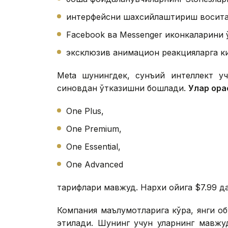
интерфейсни шахсийлаштириш восита
Facebook ва Messenger иконкаларини
эксклюзив анимацион реакцияларга к
Меtа шунингдек, сунъий интеллект уч
синовдан ўтказишни бошлади.
Улар ора
One Plus,
One Premium,
One Essential,
One Advanced
тарифлари мавжуд. Нархи ойига $7.99 да
Компания маълумотларига кўра, янги об
этилади. Шунинг учун уларнинг мавжуд