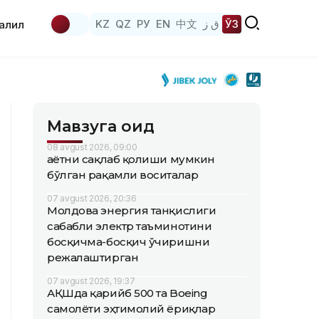
KZ
QZ
РУ
EN
中文
ق ز
ЎЗ
аҳлил
Мавзуга оид
08 avgust 2026, 09:00
Ҳаётни сақлаб қолиши мумкин
бўлган рақамли воситалар
07 avgust 2026, 20:36
Молдова энергия танқислиги
сабабли электр таъминотини
босқичма-босқич ўчиришни
режалаштирган
07 avgust 2026, 19:37
АҚШда қарийб 500 та Boeing
самолёти эҳтимолий ёриқлар