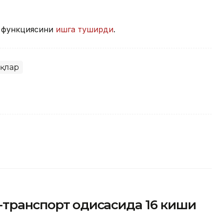
I функциясини
ишга туширди
.
қлар
транспорт ҳодисасида 16 киши