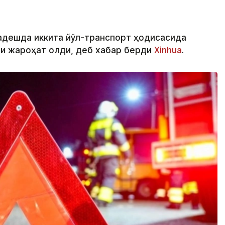
ладешда иккита йўл-транспорт ҳодисасида
ши жароҳат олди, деб хабар берди
Xinhua
.