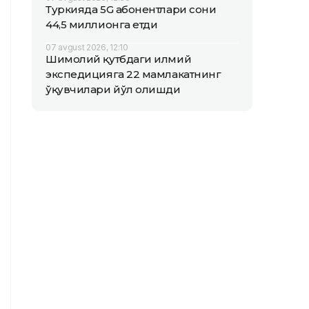
Туркияда 5G абонентлари сони
44,5 миллионга етди
07 avgust 2026, 12:10
Шимолий қутбдаги илмий
экспедицияга 22 мамлакатнинг
ўқувчилари йўл олишди