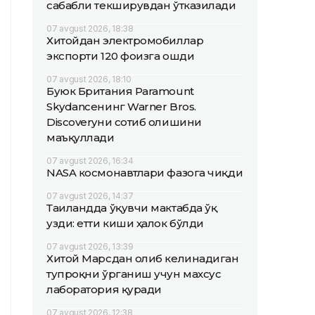
сабабли текширувдан ўтказилади
07 avgust 2026, 18:38
Хитойдан электромобиллар
экспорти 120 фоизга ошди
07 avgust 2026, 18:10
Буюк Британия Paramount
Skydanceнинг Warner Bros.
Discoveryни сотиб олишини
маъқуллади
07 avgust 2026, 16:34
NASA космонавтлари фазога чиқди
07 avgust 2026, 14:37
Таиландда ўқувчи мактабда ўқ
узди: етти киши ҳалок бўлди
07 avgust 2026, 13:39
Хитой Марсдан олиб келинадиган
тупроқни ўрганиш учун махсус
лаборатория қуради
07 avgust 2026, 12:38