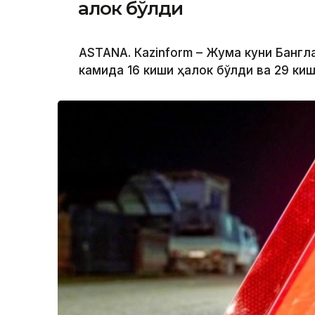
ҳалок бўлди
ASTANА. Кazinform – Жума куни Банг
камида 16 киши ҳалок бўлди ва 29 ки