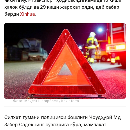
ҳалок бўлди ва 29 киши жароҳат олди, деб хабар
берди
Xinhua
.
Фото: Мақсат Шағирбаев / Kazinform
Силхет тумани полицияси бошлиғи Чоудҳурй Мд
Забер Садекнинг сўзларига кўра, мамлакат