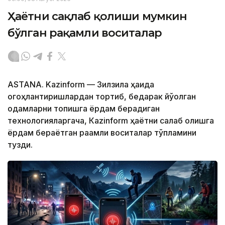
Ҳаётни сақлаб қолиши мумкин
бўлган рақамли воситалар
ASTANA. Kazinform — Зилзила ҳақида
огоҳлантиришлардан тортиб, бедарак йўқолган
одамларни топишга ёрдам берадиган
технологияларгача, Кazinform ҳаётни сақлаб қолишга
ёрдам бераётган рақамли воситалар тўпламини
тузди.