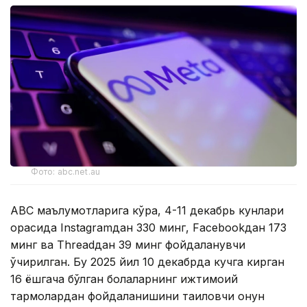
Фото: abc.net.au
ABC маълумотларига кўра, 4-11 декабрь кунлари
орасида Instagramдан 330 минг, Facebookдан 173
минг ва Threadдан 39 минг фойдаланувчи
ўчирилган. Бу 2025 йил 10 декабрда кучга кирган
16 ёшгача бўлган болаларнинг ижтимоий
тармоқлардан фойдаланишини тақиқловчи қонун