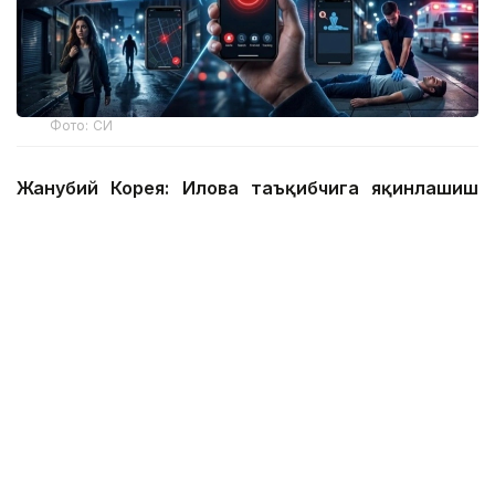
Фото: СИ
Жанубий Корея: Илова таъқибчига яқинлашиш
ҳақида огоҳлантиради
2026 йил 24 июнда Жанубий Корея шахсий
хавфсизлик учун энг сўнгги рақамли воситалардан
бирини ишга туширди.
Ҳукумат иловаси таъқиб қилувчи қурбонларга
электрон билагузук тақишлари шарт бўлган таъқиб
қилувчиларининг жойлашуви ва йўналишини реал
вақт режимида кўриш имконини беради.
Агар таъқибчи маълум масофага яқинлашса,