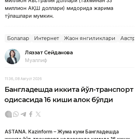
миллион Австралия доллари (тахминан 33
миллион АҚШ доллари) миқдорида жарима
тўлашлари мумкин.
Болалар
Интернет
Жаҳон янгиликлари
Австра
Ляззат Сейданова
Муаллиф
11:36, 08 Август 2026
Бангладешда иккита йўл-транспорт
ҳодисасида 16 киши ҳалок бўлди
ASTANА. Кazinform – Жума куни Бангладешда
иккита йўл-транспорт ҳодисасида камида 16 киши