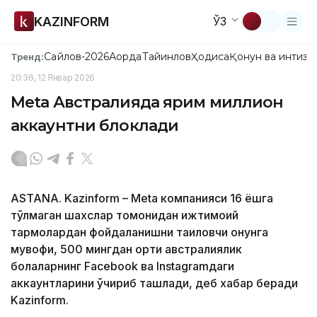
KAZINFORM
ЎЗ
Сайлов-2026
Ақорда
Тайинлов
Ҳодиса
Қонун ва интизо
Тренд:
20:36, 12 Январ 2026
Meta Австралияда ярим миллион
аккаунтни блоклади
ASTANA. Kazinform – Meta компанияси 16 ёшга
тўлмаган шахслар томонидан ижтимоий
тармоқлардан фойдаланишни тақиқловчи қонунга
мувофиқ, 500 мингдан ортиқ австралиялик
болаларнинг Facebook ва Instagramдаги
аккаунтларини ўчириб ташлади, деб хабар беради
Kazinform.