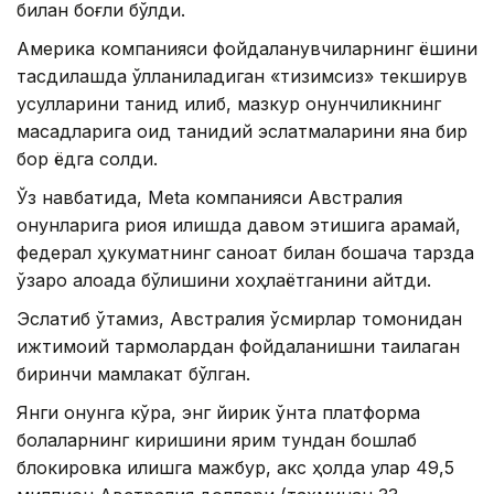
билан боғлиқ бўлди.
Америка компанияси фойдаланувчиларнинг ёшини
тасдиқлашда қўлланиладиган «тизимсиз» текширув
усулларини танқид қилиб, мазкур қонунчиликнинг
мақсадларига оид танқидий эслатмаларини яна бир
бор ёдга солди.
Ўз навбатида, Meta компанияси Австралия
қонунларига риоя қилишда давом этишига қарамай,
федерал ҳукуматнинг саноат билан бошқача тарзда
ўзаро алоқада бўлишини хоҳлаётганини айтди.
Эслатиб ўтамиз, Австралия ўсмирлар томонидан
ижтимоий тармоқлардан фойдаланишни тақиқлаган
биринчи мамлакат бўлган.
Янги қонунга кўра, энг йирик ўнта платформа
болаларнинг киришини ярим тундан бошлаб
блокировка қилишга мажбур, акс ҳолда улар 49,5