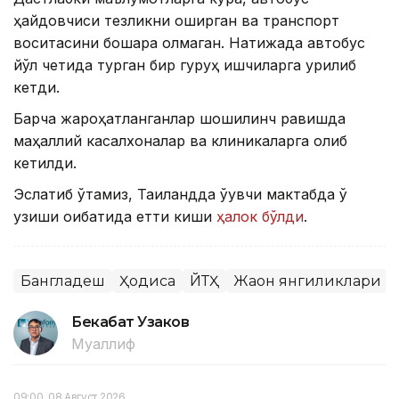
ҳайдовчиси тезликни оширган ва транспорт
воситасини бошқара олмаган. Натижада автобус
йўл четида турган бир гуруҳ ишчиларга урилиб
кетди.
Барча жароҳатланганлар шошилинч равишда
маҳаллий касалхоналар ва клиникаларга олиб
кетилди.
Эслатиб ўтамиз, Таиландда ўқувчи мактабда ўқ
узиши оқибатида етти киши
ҳалок бўлди
.
Бангладеш
Ҳодиса
ЙТҲ
Жаҳон янгиликлари
Бекабат Узаков
Муаллиф
09:00, 08 Август 2026