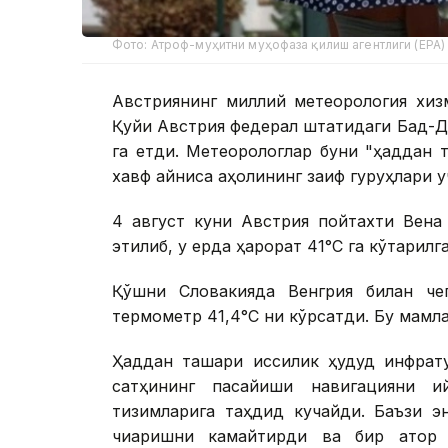
Фото: Атроф-муҳитни муҳофаза қилиш агентлиги (EPA)
Австриянинг миллий метеорология хизм
Қуйи Австрия федерал штатидаги Бад-Д
га етди. Метеорологлар буни "ҳаддан т
хавф айниқса аҳолининг заиф гуруҳлари у
4 август куни Австрия пойтахти Вена
этилиб, у ерда ҳарорат 41°С га кўтарилг
Қўшни Словакияда Венгрия билан че
термометр 41,4°С ни кўрсатди. Бу мамл
Ҳаддан ташқари иссиқлик ҳудуд инфрат
сатҳининг пасайиши навигацияни қ
тизимларига таҳдид кучайди. Баъзи э
чиқаришни камайтирди ва бир қатор 