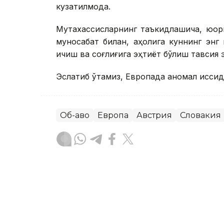
кузатилмоқда.
Мутахассисларнинг таъкидлашича, юқори
муносабат билан, аҳолига куннинг энг ис
ичиш ва соғлиғига эҳтиёт бўлиш тавсия 
Эслатиб ўтамиз, Европада аномал иссиқд
Об-ҳаво
Европа
Австрия
Словакия
Бекабат Узаков
Муаллиф