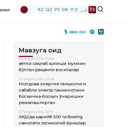
KZ
QZ
РУ
EN
中文
ق ز
ЎЗ
аҳлил
Мавзуга оид
08 avgust 2026, 09:00
Ҳаётни сақлаб қолиши мумкин
бўлган рақамли воситалар
07 avgust 2026, 20:36
Молдова энергия танқислиги
сабабли электр таъминотини
босқичма-босқич ўчиришни
режалаштирган
07 avgust 2026, 19:37
АҚШда қарийб 500 та Boeing
самолёти эҳтимолий ёриқлар