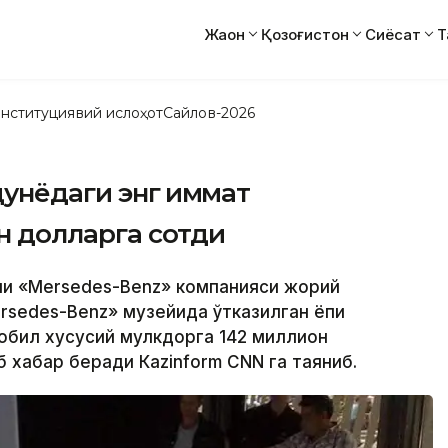
Жаҳон
Қозоғистон
Сиёсат
Т
нституциявий ислоҳот
Сайлов-2026
унёдаги энг қиммат
н долларга сотди
уни «Меrsedes-Benz» компанияси жорий
rsedes-Benz» музейида ўтказилган ёпиқ
мобил хусусий мулкдорга 142 миллион
б хабар беради Кazinform CNN га таяниб.