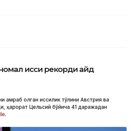
омал иссиқ рекорди қайд
и қамраб олган иссиқлик тўлқини Австрия ва
и, ҳарорат Цельсий бўйича 41 даражадан
le
.