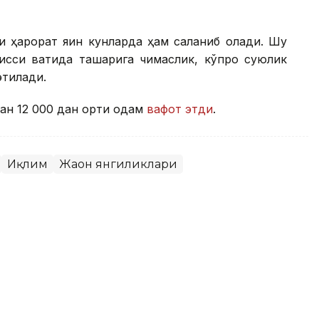
 ҳарорат яқин кунларда ҳам сақланиб қолади. Шу
сиқ вақтида ташқарига чиқмаслик, кўпроқ суюқлик
этилади.
ан 12 000 дан ортиқ одам
вафот этди
.
Иқлим
Жаҳон янгиликлари