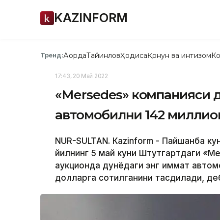
KAZINFORM
Ақорда
Тайинлов
Ҳодиса
Қонун ва интизом
Ко
Тренд:
17:43, 20 Май 2022
«Меrsedes» компанияси д
автомобилни 142 миллио
NUR-SULTAN. Кazinform - Пайшанба к
йилнинг 5 май куни Штутгартдаги «Мe
аукционда дунёдаги энг қиммат авто
долларга сотилганини тасдиқлади, де