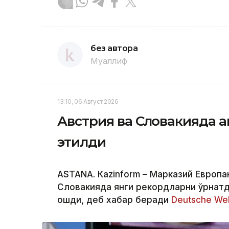
без автора
Муаллиф
13:10, 06 Август 2026
Австрия ва Словакияда ан
этилди
ASTANА. Кazinform – Марказий Европан
Словакияда янги рекордларни ўрнатд
ошди, деб хабар беради
Deutsche Wel