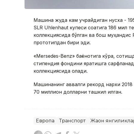
Машина жуда кам учрайдиган нусха - 195
SLR Uhlenhaut купеси соатига 186 мил т
коллекциясида бўлган ва бош муҳандис 
прототипдан бири эди.
«Меrsedes-Benz» баёнотига кўра, сотиш
стипендия фондини яратишга сарфланади,
коллекциясида қолади.
Машинанинг аввалги рекорд нархи 2018 й
70 миллион долларни ташкил қилган.
Европа
Транспорт
Жаҳон янгиликл