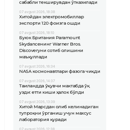
сабабли текширувдан ўтказилади
07 avgust 2026, 18:38
Хитойдан электромобиллар
экспорти 120 фоизга ошди
07 avgust 2026, 18:10
Буюк Британия Paramount
Skydanceнинг Warner Bros.
Discoveryни сотиб олишини
маъқуллади
07 avgust 2026, 16:34
NASA космонавтлари фазога чиқди
07 avgust 2026, 14:37
Таиландда ўқувчи мактабда ўқ
узди: етти киши ҳалок бўлди
07 avgust 2026, 13:39
Хитой Марсдан олиб келинадиган
тупроқни ўрганиш учун махсус
лаборатория қуради
07 avgust 2026, 12:38