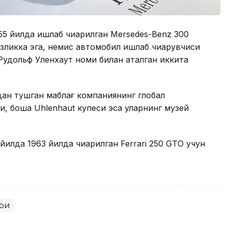
5 йилда ишлаб чиқарилган Меrsedes-Benz 300
езликка эга, немис автомобил ишлаб чиқарувчиси
Рудольф Уленхаут номи билан аталган иккита
дан тушган маблағ компаниянинг глобал
 бошқа Uhlenhaut купеси эса уларнинг музей
илда 1963 йилда чиқарилган Ferrari 250 GТО учун
ари