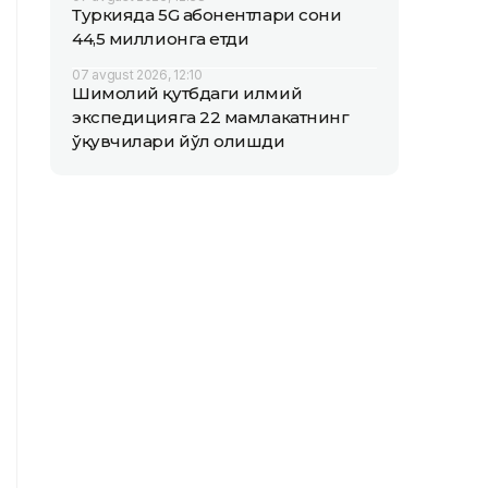
Туркияда 5G абонентлари сони
44,5 миллионга етди
07 avgust 2026, 12:10
Шимолий қутбдаги илмий
экспедицияга 22 мамлакатнинг
ўқувчилари йўл олишди