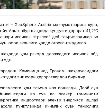
ати – GeoSphere Austria маълумотларига кўра,
ойч-Альтенбур шаҳрида кундузги ҳарорат 41,2°С
ашқари иссиқлик стресси" деб таърифладилар ва
чун юқори эканлиги ҳақида огоҳлантирдилар.
 шаҳрида ҳам рекорд даражадаги иссиқлик қайд
ан эди.
гарадош Каменица-над-Гроном шаҳарчасидаги
акатдаги энг юқори ҳароратлардан биридир.
узилмасига ҳам таъсир қила бошлади. Дарё сув
ийинлаштирди ва сув ва электр таъминоти
нергетика иншоотлари электр энергияси ишлаб
аҳоли пунктларида ичимлик суви танқислиги