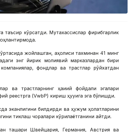
а таъсир кўрсатди. Мутахассислар фирибгарлик
оҳлантирмоқда.
ўртасида жойлашган, аҳолиси тахминан 41 минг
адаги энг йирик молиявий марказлардан бири
о компаниялар, фондлар ва трастлар рўйхатдан
ар ва трастларнинг ҳақиқий фойдали эгалари
ий реестрга (VwbP) кириш ҳуқуқига эга бўлишди.
усда эканлигини билдирди ва ҳужум ҳолатларини
игини тиклаш чоралари кўрилаётганини айтди.
ан ташқари Швейцария, Германия, Австрия ва