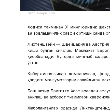
Фото: freepik.com
Ҳодиса тахминан 31 минг юридик шахсг
ва товламачилик хавфи ортиши ҳақида ог
Лихтенштейн — Швейцария ва Австрия 
киши бўлган князлик. Мамлакат Европ
ҳисобланади. Бу ерда минглаб халқар
ўтган.
Кибержиноятчилар компаниялар, фондл
ҳақидаги маълумотларни сақлайдиган махф
Бош вазир Бригитте Хаас воқеадан афс
аниқлаш ва ахборот тизимлари хавфсизл
Жабрланганлар орасида Лихтенштейнд