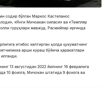
ғин содир бўлган Маркос Кастеланос
лоди», «Янги Мичоакан оиласи» ва «Темпляр
ролли гуруҳлари мавжуд. Расмийлар қирғинда
рлигига иқтибос келтирган ҳолда ҳукуматнинг
оятчиликка қарши кураш бўйича ҳаракатлари
қилганди.
нинг 13 августидан 2022 йилнинг 16 февралига
ида 10 фоизга, Мичокан штатида 9 фоизга ва