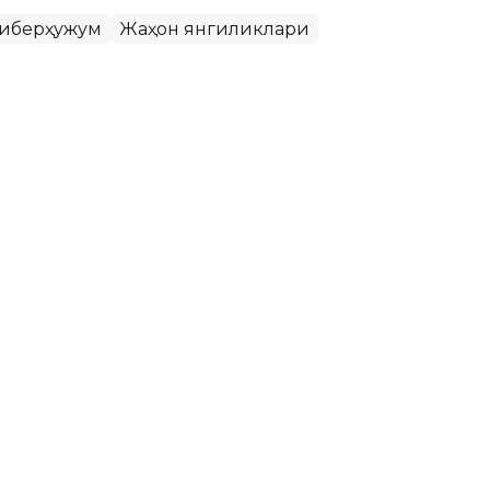
иберҳужум
Жаҳон янгиликлари
г App Storeдан олиб
и
кечаси Telegram мессенжерини App Storeдан
рни жинсий эксплуатация қилиш билан боғлиқ