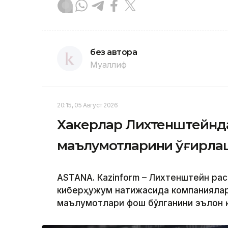
без автора
Муаллиф
20:15, 05 Август 2026
Хакерлар Лихтенштейнда
маълумотларини ўғирл
ASTANА. Кazinform – Лихтенштейн ра
киберҳужум натижасида компаниялар,
маълумотлари фош бўлганини эълон 