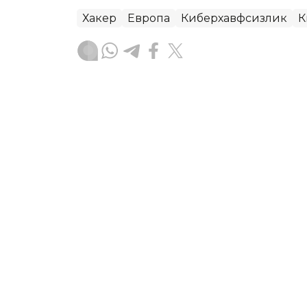
Хакер
Европа
Киберхавфсизлик
К
Бекабат Узаков
Муаллиф
15:15, 05 Август 2026
Павел Дуров Telegramнин
ташланишига изоҳ берд
ASTANА. Кazinform – Apple 4 август 
олиб ташлади. Компания буни болала