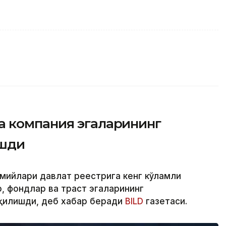
 компания эгаларининг
ашди
смийлари давлат реестрига кенг кўламли
 фондлар ва траст эгаларининг
қилишди, деб хабар беради
BILD
газетаси.