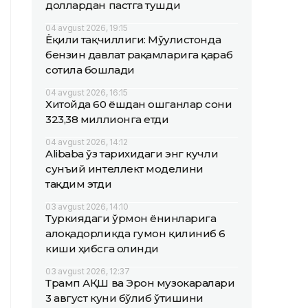
доллардан пастга тушди
04 avgust 2026, 19:15
Ёқилғи тақчиллиги: Мўғулистонда
бензин давлат рақамларига қараб
сотила бошлади
04 avgust 2026, 16:15
Хитойда 60 ёшдан ошганлар сони
323,38 миллионга етди
04 avgust 2026, 14:12
Alibaba ўз тарихидаги энг кучли
сунъий интеллект моделини
тақдим этди
03 avgust 2026, 14:10
Туркиядаги ўрмон ёнғинларига
алоқадорликда гумон қилиниб 6
киши ҳибсга олинди
03 avgust 2026, 12:37
Трамп АҚШ ва Эрон музокаралари
3 август куни бўлиб ўтишини