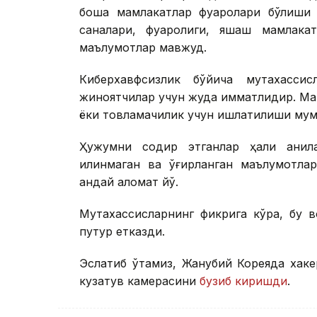
бошқа мамлакатлар фуқаролари бўлиши
саналари, фуқаролиги, яшаш мамлака
маълумотлар мавжуд.
Киберхавфсизлик бўйича мутахассис
жиноятчилар учун жуда қимматлидир. М
ёки товламачилик учун ишлатилиши мум
Ҳужумни содир этганлар ҳали аниқла
қилинмаган ва ўғирланган маълумотлар
қандай аломат йўқ.
Мутахассисларнинг фикрига кўра, бу в
путур етказди.
Эслатиб ўтамиз, Жанубий Кореяда хак
кузатув камерасини
бузиб киришди
.