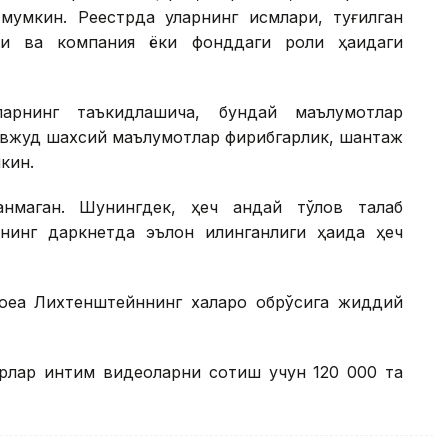
 мумкин. Реестрда уларнинг исмлари, туғилган
ти ва компания ёки фонддаги роли ҳақидаги
ларнинг таъкидлашича, бундай маълумотлар
авжуд шахсий маълумотлар фирибгарлик, шантаж
кин.
нмаган. Шунингдек, ҳеч қандай тўлов талаб
нинг даркнетда эълон қилинганлиги ҳақида ҳеч
оқеа Лихтенштейннинг халқаро обрўсига жиддий
ерлар интим видеоларни сотиш учун 120 000 та