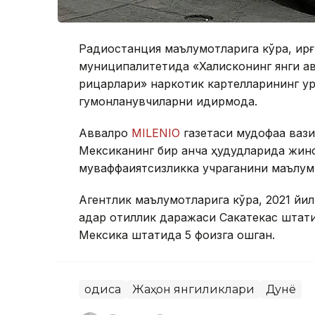
Радиостанция маълумотларига кўра, қир
муниципалитетида «Халисконинг янги ав
рицарлари» наркотик картелларининг қу
гумонланувчиларни қидирмоқда.
Аввалроқ
МILENIO
газетаси мудофаа вази
Мексиканинг бир қанча ҳудудларида жин
муваффақиятсизликка учраганини маълум 
Агентлик маълумотларига кўра, 2021 йил
қадар қотиллик даражаси Сакатекас штат
Мексика штатида 5 фоизга ошган.
Ҳодиса
Жаҳон янгиликлари
Дунё