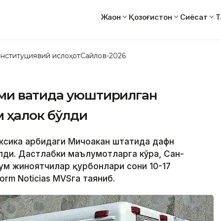
Жаҳон
Қозоғистон
Сиёсат
Т
нституциявий ислоҳот
Сайлов-2026
и вақтида уюштирилган
м ҳалок бўлди
ексика ғарбидаги Мичоакан штатида дафн
ди. Дастлабки маълумотларга кўра, Сан-
ум жиноятчилар қурбонлари сони 10-17
orm Noticias МVSга таяниб.