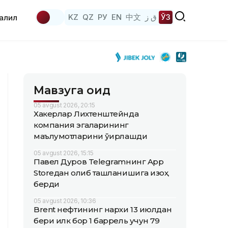
KZ
QZ
РУ
EN
中文
ق ز
ЎЗ
аҳлил
Мавзуга оид
05 avgust 2026, 20:15
Хакерлар Лихтенштейнда
компания эгаларининг
маълумотларини ўғирлашди
05 avgust 2026, 15:15
Павел Дуров Telegramнинг App
Storeдан олиб ташланишига изоҳ
берди
05 avgust 2026, 10:36
Brent нефтининг нархи 13 июлдан
бери илк бор 1 баррель учун 79