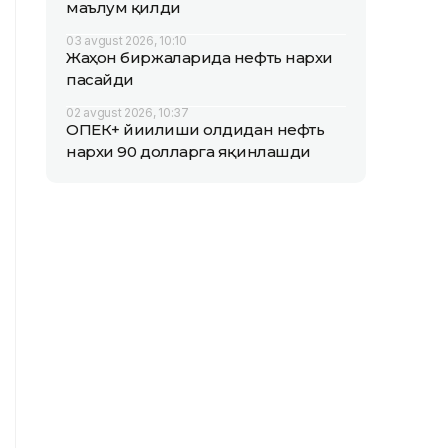
маълум қилди
03 avgust 2026, 10:10
Жаҳон биржаларида нефть нархи
пасайди
02 avgust 2026, 10:37
ОПEК+ йиғилиши олдидан нефть
нархи 90 долларга яқинлашди