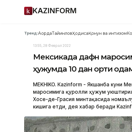
KAZINFORM
Ақорда
Тайинлов
Ҳодиса
Қонун ва интизом
Ко
Тренд:
13:55, 28 Феврал 2022
Мексикада дафн маросим
ҳужумда 10 дан ортиқ ода
МЕKHIKO. Кazinform - Якшанба куни М
маросимига қуролли ҳужум уюштирил
Хосе-де-Грасия минтақасида номаъл
кишига етди, дея хабар беради Kazinf