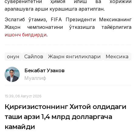
суверенитетни ҳимоя қилиш ва хорижий
аралашувга қарши курашишга қаратилган.
Эслатиб ўтамиз, FIFА Президенти Мексиканинг
Жаҳон чемпионатини ўтказишга тайёрлигига
ишонч билдирди
.
Қонун
Сайлов
Жаҳон янгиликлари
Мексика
Бекабат Узаков
Муаллиф
15:39, 06 Август 2026
Қирғизистоннинг Хитой олдидаги
ташқи қарзи 1,4 млрд долларгача
камайди