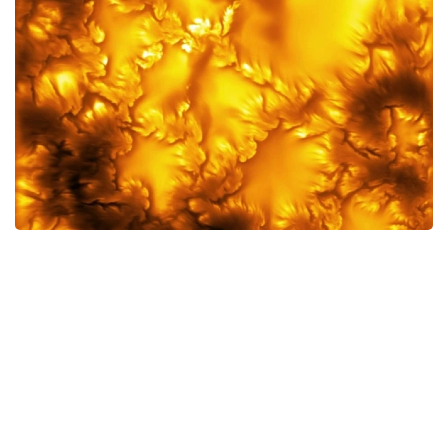
Фото: AP
Суратлар АҚШ Миллий фан жамғармасининг
Гавайи оролидаги Мауида жойлашган Дэниел
К.Иноуэ қуёш телескопи ёрдамида олинган.
Мутахассисларнинг таъкидлашича, Қуёшни
махсус ҳимоя воситаларисиз кузатиш хавфли,
шунинг учун тадқиқот профессионал илмий
ускуналар ёрдамида ўтказилди.