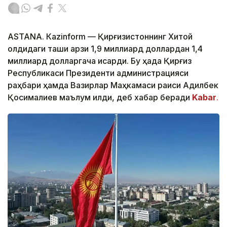
ASTANА. Кazinform — Қирғизистоннинг Хитой
олдидаги ташқи қарзи 1,9 миллиард доллардан 1,4
миллиард долларгача қисқарди. Бу ҳақда Қирғиз
Республикаси Президенти администрацияси
раҳбари ҳамда Вазирлар Маҳкамаси раиси Адилбек
Қосималиев маълум қилди, деб хабар беради
Kabar
.