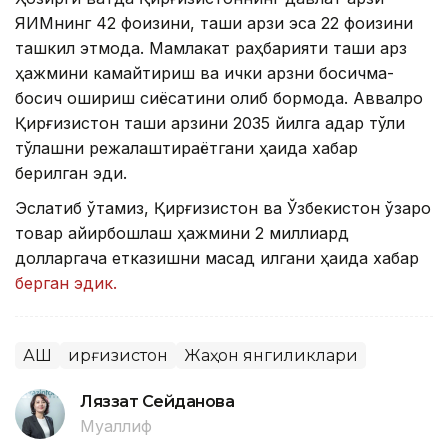
ЯИМнинг 42 фоизини, ташқи қарзи эса 22 фоизини
ташкил этмоқда. Мамлакат раҳбарияти ташқи қарз
ҳажмини камайтириш ва ички қарзни босқичма-
босқич ошириш сиёсатини олиб бормоқда. Аввалроқ
Қирғизистон ташқи қарзини 2035 йилга қадар тўлиқ
тўлашни режалаштираётгани ҳақида хабар
берилган эди.
Эслатиб ўтамиз, Қирғизистон ва Ўзбекистон ўзаро
товар айирбошлаш ҳажмини 2 миллиард
долларгача етказишни мақсад қилгани ҳақида хабар
берган эдик.
АҚШ
Қирғизистон
Жаҳон янгиликлари
Ляззат Сейданова
Муаллиф