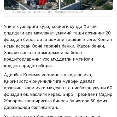
Фото: Қырғыз президентінің баспасөз қызметі
Унинг сўзларига кўра, ҳозирги кунда Хитой
олдидаги қарз мамлакат умумий ташқи қарзининг 20
фоиздан бироз ортиқ қисмини ташкил этади. Қолган
қисми асосан Осиё тараққиёт банки, Жаҳон банки,
Халқаро валюта жамғармаси ва бошқа
кредиторларнинг узоқ муддатли имтиёзли
кредитларидан иборат.
Адилбек Қосималиевнинг таъкидлашича,
Қирғизистон қонунчилигига мувофиқ давлат
қарзининг ялпи ички маҳсулотга нисбатан улуши 60
фоиздан ошмаслиги керак. Бироқ Президент Садир
Жапаров топшириғига биноан бу чегара 50 фоиз
даражасида белгиланган.
Ҳозирги вақтда Қирғизистоннинг давлат қарзи