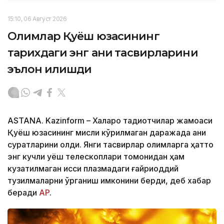
15:10, 06 Август 2026
Олимлар Қуёш юзасининг
тарихдаги энг аниқ тасвирларини
эълон қилишди
ASTANА. Kazinform – Халқаро тадқиқотчилар жамоаси
Қуёш юзасининг мисли кўрилмаган даражада аниқ
суратларини олди. Янги тасвирлар олимларга ҳатто
энг кучли қуёш телескоплари томонидан ҳам
кузатилмаган иссиқ плазмадаги ғайриоддий
тузилмаларни ўрганиш имконини берди, деб хабар
беради
АP
.