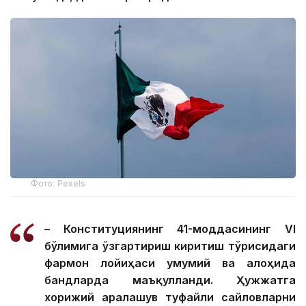
Фото: Pexels
– Конституциянинг 41-моддасининг VI
бўлимига ўзгартириш киритиш тўғрисидаги
фармон лойиҳаси умумий ва алоҳида
бандларда маъқулланди. Ҳужжатга
хорижий аралашув туфайли сайловларни