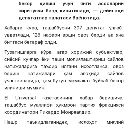
бекор қилиш учун янги асосларни
киритувчи банд киритилади, — дейилади
депутатлар палатаси баёнотида.
Хабарга кўра, ташаббусни 307 депутат қўллаб-
қувватлади, 128 нафари қарши овоз берди ва яна
биттаси бетараф қолди.
Тузатишларга кўра, агар хорижий субъектлар,
сиёсий кучлар ёки ташқи молиялаштириш сайлов
натижаларига таъсир қилгани исботланса, овоз
бериш натижалари ҳам алоҳида сайлов
участкаларида, ҳам бутун мамлакат бўйлаб бекор
қилиниши мумкин.
El Universal газетасининг хабар беришича,
ташаббус муаллифи ҳукмрон партия фракцияси
координатори Рикардо Монреалдир.
Нашр таъкидлаганидек, ислоҳот миллий