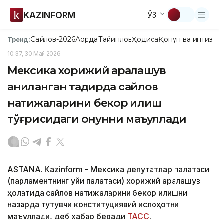
KAZINFORM
ЎЗ
Сайлов-2026
Ақорда
Тайинлов
Ҳодиса
Қонун ва интизо
Тренд:
10:37, 30 Май 2026
Мексика хорижий аралашув
аниқланган тақдирда сайлов
натижаларини бекор қилиш
тўғрисидаги қонунни маъқуллади
ASTANА. Кazinform – Мексика депутатлар палатаси
(парламентнинг қуйи палатаси) хорижий аралашув
ҳолатида сайлов натижаларини бекор қилишни
назарда тутувчи конституциявий ислоҳотни
маъқуллади, деб хабар беради
ТАСС
.