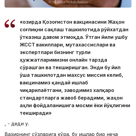
«Ҳозирда Қозоғистон вакцинасини Жаҳон
соғлиқни сақлаш ташкилотида рўйхатдан
ўтказиш давом этмоқда. Ўтган йили ушбу
ЖССТ вакиллари, мутахассислари ва
экспертлари бизнинг турли
ҳужжатларимизни онлайн тарзда
сўрашган ва текширишган. Энди бу йил
ўша ташкилотдан махсус миссия келиб,
вакцинамиз қандай ишлаб
чиқарилаётгани, заводимиз халқаро
стандартларга жавоб берадими, жаҳон
аҳли фойдаланишига мосми ёки йўқлигини
текширади»
, - деди у.
Вазирнинг сўзларига кўра, бу ишлар бир неча