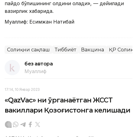
пайдо бўлишининг олдини олади», — дейилади
вазирлик хабарида.
Муаллиф: Есимжан Нақтибай
Соғлиқни сақлаш
Тиббиёт
Вакцина
ҚР Соғлиқ
без автора
Муаллиф
17:14, 10 Январ 2023
«QazVac» ни ўрганаётган ЖССТ
вакиллари Қозоғистонга келишади