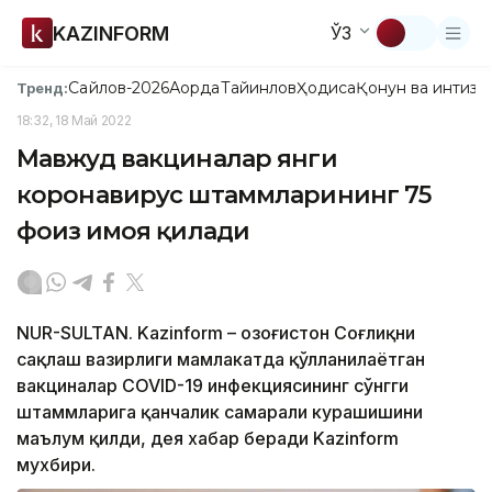
KAZINFORM
ЎЗ
Сайлов-2026
Ақорда
Тайинлов
Ҳодиса
Қонун ва интизо
Тренд:
18:32, 18 Май 2022
Мавжуд вакциналар янги
коронавирус штаммларининг 75
фоиз ҳимоя қилади
NUR-SULTAN. Kazinform – Қозоғистон Соғлиқни
сақлаш вазирлиги мамлакатда қўлланилаётган
вакциналар COVID-19 инфекциясининг сўнгги
штаммларига қанчалик самарали курашишини
маълум қилди, дея хабар беради Kazinform
мухбири.