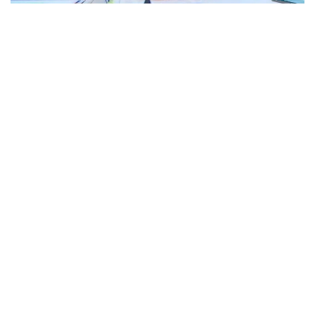
«Биз тизимли равишда маҳаллий вакцинани ЖССТ
рўйхатидан ўтказиш устида ишлаяпмиз.
Вакциналарни сертификатлаш учун халқаро
талаблар мавжуд. Ўтган йили ЖССТ
мутахассислари келган ва бу йил улар онлайн
аудит ўтказдилар. Энди биз уларни кузда
кутмоқдамиз, ЖССТ миссияси келиб, биз
вакцинани умуман қандай ишлаб чиқарганимизни,
бу ерда экспертиза қандай ўтганини, халқаро
стандартларга жавоб берадими-йўқлигини кўриши
керак», - деди Ажар Ғиният журналистлар
саволларига жавоб берар экан.
Соғлиқни сақлаш вазирлиги раҳбари ЖССТнинг
илгари берилган тавсиялари Қозоғистон
томонидан амалга оширилганини қўшимча қилди.