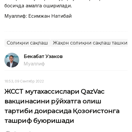
босқичда амалга оширилади.
Муаллиф: Есимжан Нақтибай
Соғлиқни сақлаш
Жаҳон соғлиқни сақлаш ташкил
Бекабат Узаков
Муаллиф
16:53, 09 Сентябр 2022
ЖССТ мутахассислари QazVac
вакцинасини рўйхатга олиш
тартиби доирасида Қозоғистонга
ташриф буюришади