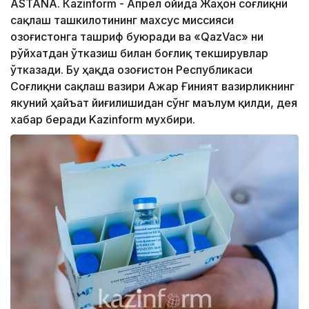
ASTANА. Кazinform - Апрел ойида Жаҳон соғлиқни
сақлаш ташкилотининг махсус миссияси
Қозоғистонга ташриф буюради ва «QazVac» ни
рўйхатдан ўтказиш билан боғлиқ текширувлар
ўтказади. Бу ҳақда Қозоғистон Республикаси
Соғлиқни сақлаш вазири Ажар Ғиният вазирликнинг
якуний ҳайъат йиғилишидан сўнг маълум қилди, дея
хабар беради Kazinform мухбири.