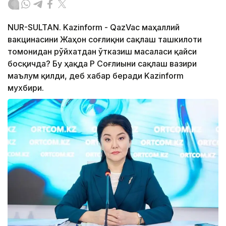
NUR-SULTAN. Kazinform - QazVac маҳаллий
вакцинасини Жаҳон соғлиқни сақлаш ташкилоти
томонидан рўйхатдан ўтказиш масаласи қайси
босқичда? Бу ҳақда ҚР Соғлиыни сақлаш вазири
маълум қилди, деб хабар беради Kazinform
мухбири.