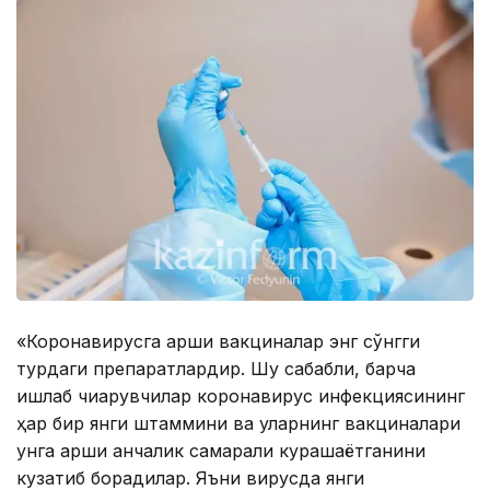
«Коронавирусга қарши вакциналар энг сўнгги
турдаги препаратлардир. Шу сабабли, барча
ишлаб чиқарувчилар коронавирус инфекциясининг
ҳар бир янги штаммини ва уларнинг вакциналари
унга қарши қанчалик самарали курашаётганини
кузатиб борадилар. Яъни вирусда янги