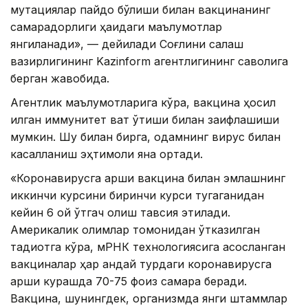
мутациялар пайдо бўлиши билан вакцинанинг
самарадорлиги ҳақидаги маълумотлар
янгиланади», — дейилади Соғлиқни сақлаш
вазирлигининг Kazinform агентлигининг саволига
берган жавобида.
Агентлик маълумотларига кўра, вакцина ҳосил
қилган иммунитет вақт ўтиши билан заифлашиши
мумкин. Шу билан бирга, одамнинг вирус билан
касалланиш эҳтимоли яна ортади.
«Коронавирусга қарши вакцина билан эмлашнинг
иккинчи курсини биринчи курси тугаганидан
кейин 6 ой ўтгач олиш тавсия этилади.
Америкалик олимлар томонидан ўтказилган
тадқиқотга кўра, мРНК технологиясига асосланган
вакциналар ҳар қандай турдаги коронавирусга
қарши курашда 70-75 фоиз самара беради.
Вакцина, шунингдек, организмда янги штаммлар