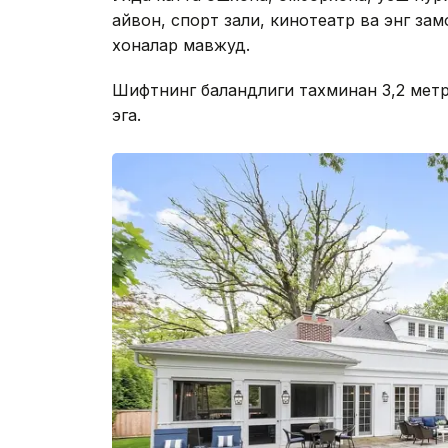
айвон, спорт зали, кинотеатр ва энг за
хоналар мавжуд.
Шифтнинг баландлиги тахминан 3,2 метрн
эга.