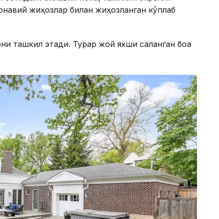
монавий жиҳозлар билан жиҳозланган кўплаб
и ташкил этади. Турар жой яхши сақланган боққа