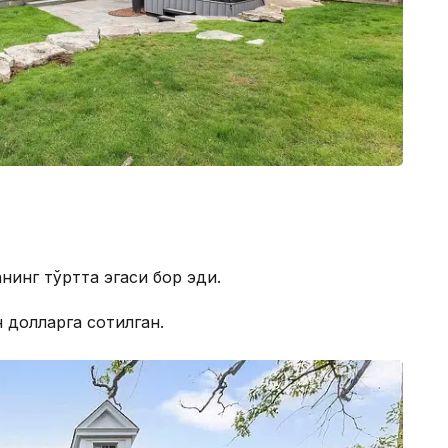
ъанинг тўртта эгаси бор эди.
н долларга сотилган.