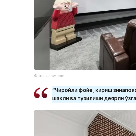
Фото: zillow.com
“Чиройли фойе, кириш зинапоя
шакли ва тузилиши деярли ўзга