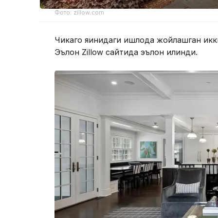
Фото: zillow.com
Чикаго яқинидаги қишлоқда жойлашган икк
Эълон Zillow сайтида эълон қилинди.