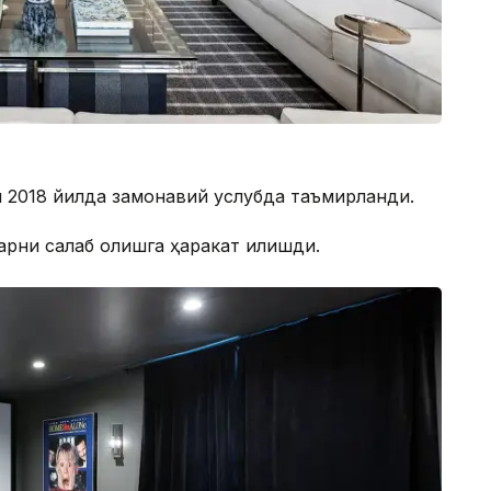
 2018 йилда замонавий услубда таъмирланди.
ни сақлаб қолишга ҳаракат қилишди.