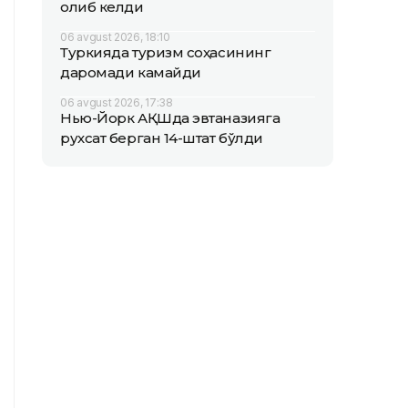
олиб келди
06 avgust 2026, 18:10
Туркияда туризм соҳасининг
даромади камайди
06 avgust 2026, 17:38
Нью-Йорк АҚШда эвтаназияга
рухсат берган 14-штат бўлди