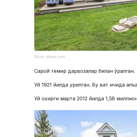
Фото: zillow.com
Сарой темир дарвозалар билан ўралган.
Уй 1921 йилда қурилган. Бу вақт ичида қал
Уй охирги марта 2012 йилда 1,58 миллио