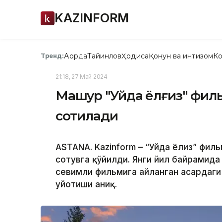
KAZINFORM
Ақорда
Тайинлов
Ҳодиса
Қонун ва интизом
Ко
Тренд:
21:18, 27 Май 2024
Машҳур "Уйда ёлғиз" фил
сотилади
ASTANA. Kazinform – “Уйда ёлғиз” фи
сотувга қўйилди. Янги йил байрамида
севимли фильмига айланган асардаги
уйғотиши аниқ.