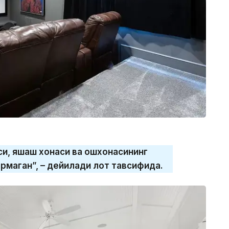
си, яшаш хонаси ва ошхонасининг
рмаган”, – дейилади лот тавсифида.