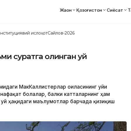
Жаҳон
Қозоғистон
Сиёсат
Т
нституциявий ислоҳот
Сайлов-2026
ьми суратга олинган уй
льмидаги МакКаллистерлар оиласининг уйи
 нафақат болалар, балки катталарнинг ҳам
 уй ҳақидаги маълумотлар барчада қизиқиш