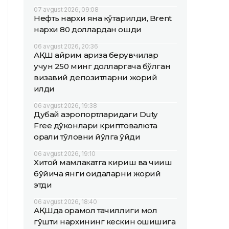
07 avgust 2026, 09:08
Нефть нархи яна кўтарилди, Brent
нархи 80 доллардан ошди
06 avgust 2026, 20:36
АҚШ айрим ариза берувчилар
учун 250 минг долларгача бўлган
визавий депозитларни жорий
қилди
06 avgust 2026, 19:38
Дубай аэропортларидаги Duty
Free дўконлари криптовалюта
орқали тўловни йўлга қўйди
06 avgust 2026, 19:10
Хитой мамлакатга кириш ва чиқиш
бўйича янги қоидаларни жорий
этди
06 avgust 2026, 18:40
АҚШда қорамол тақчиллиги мол
гўшти нархининг кескин ошишига