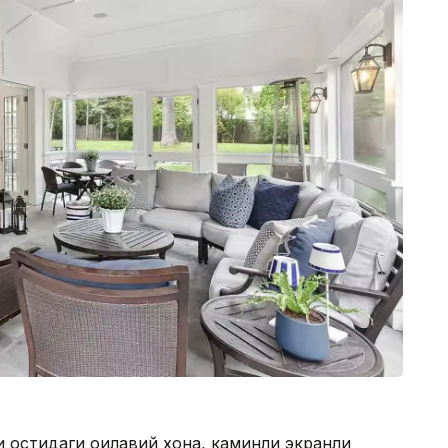
и остидаги оилавий хона, каминли экранли