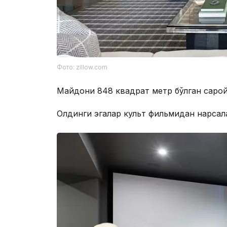
Фото: zillow.com
Майдони 848 квадрат метр бўлган сарой
Олдинги эгалар культ фильмидан нарсалар