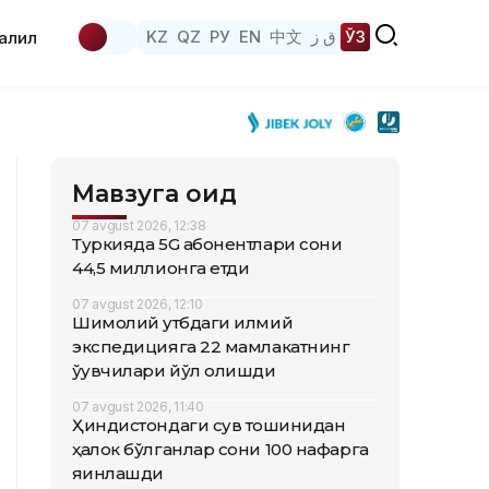
KZ
QZ
РУ
EN
中文
ق ز
ЎЗ
аҳлил
Мавзуга оид
07 avgust 2026, 12:38
Туркияда 5G абонентлари сони
44,5 миллионга етди
07 avgust 2026, 12:10
Шимолий қутбдаги илмий
экспедицияга 22 мамлакатнинг
ўқувчилари йўл олишди
07 avgust 2026, 11:40
Ҳиндистондаги сув тошқинидан
ҳалок бўлганлар сони 100 нафарга
яқинлашди