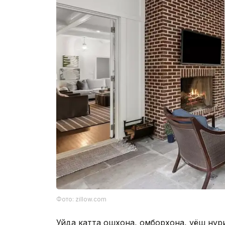
Фото: zillow.com
Уйда катта ошхона, омборхона, қуёш нур