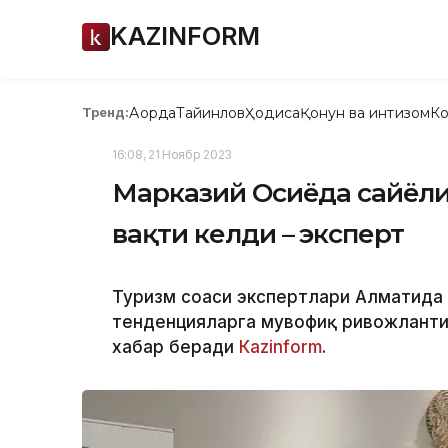
KAZINFORM
Ақорда
Тайинлов
Ҳодиса
Қонун ва интизом
Ко
Тренд:
16:08, 21 Ноябр 2023
Марказий Осиёда сайёҳли
вақти келди – эксперт
Туризм соҳаси экспертлари Алматида
тенденцияларга мувофиқ ривожланти
хабар беради
Кazinform
.