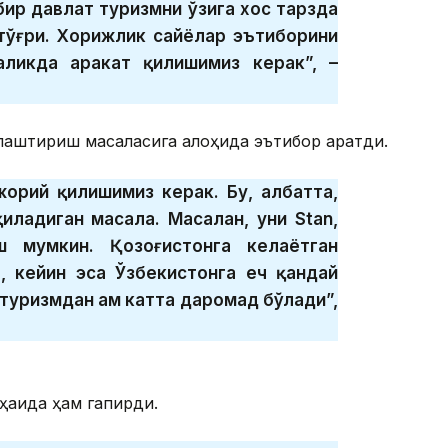
 бир давлат туризмни ўзига хос тарзда
тўғри. Хорижлик сайёҳлар эътиборини
аликда ҳаракат қилишимиз керак”, –
лаштириш масаласига алоҳида эътибор қаратди.
 жорий қилишимиз керак. Бу, албатта,
иладиган масала. Масалан, уни Stan,
 мумкин. Қозоғистонга келаётган
, кейин эса Ўзбекистонга ҳеч қандай
туризмдан ҳам катта даромад бўлади”,
ҳақида ҳам гапирди.