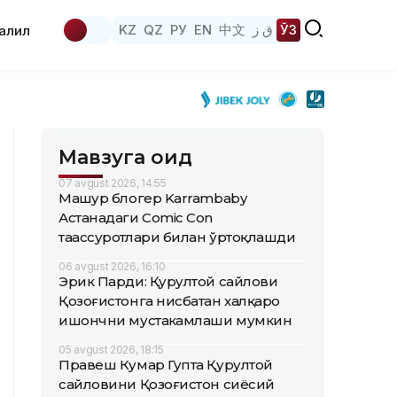
KZ
QZ
РУ
EN
中文
ق ز
ЎЗ
аҳлил
Мавзуга оид
07 avgust 2026, 14:55
Машҳур блогер Karrambaby
Астанадаги Comic Con
таассуротлари билан ўртоқлашди
06 avgust 2026, 16:10
Эрик Парди: Қурултой сайлови
Қозоғистонга нисбатан халқаро
ишончни мустаҳкамлаши мумкин
05 avgust 2026, 18:15
Правеш Кумар Гупта Қурултой
сайловини Қозоғистон сиёсий