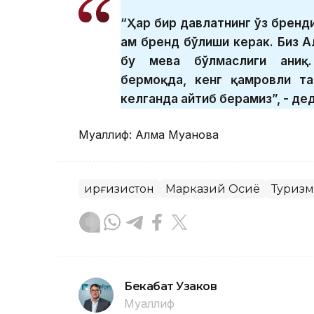
“Ҳар бир давлатнинг ўз бренд
ҳам бренд бўлиши керак. Биз 
бу мева бўлмаслиги аниқ.
бермоқда, кенг қамровли та
келганда айтиб берамиз”, - де
Муаллиф: Алма Муқанова
Қирғизистон
Марказий Осиё
Туризм
Бекабат Узаков
Муаллиф