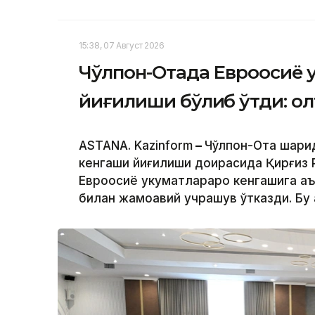
15:38, 07 Август 2026
Чўлпон-Отада Евроосиё 
йиғилиши бўлиб ўтди: ол
ASTANA. Kazinform
–
Чўлпон-Ота шаҳри
кенгаши йиғилиши доирасида Қирғиз
Евроосиё ҳукуматлараро кенгашига а
билан жамоавий учрашув ўтказди. Бу 