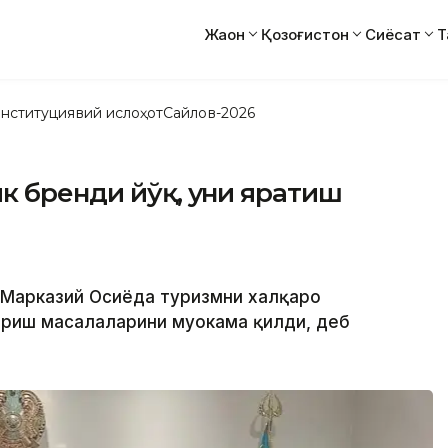
Жаҳон
Қозоғистон
Сиёсат
Т
нституциявий ислоҳот
Сайлов-2026
к бренди йўқ, уни яратиш
 Марказий Осиёда туризмни халқаро
риш масалаларини муҳокама қилди, деб