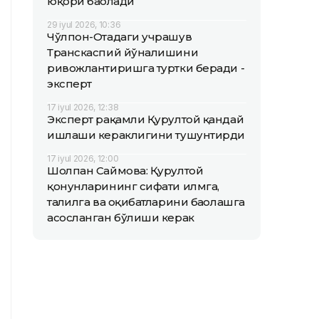
юқори баҳолади
29 iyul 2026, 10:36
Чўлпон-Отадаги учрашув
Транскаспий йўналишини
ривожлантиришга туртки беради -
эксперт
17 iyul 2026, 12:38
Эксперт рақамли Қурултой қандай
ишлаши кераклигини тушунтирди
17 iyul 2026, 12:00
Шолпан Саймова: Қурултой
қонунларининг сифати илмга,
таҳлилга ва оқибатларини баҳолашга
асосланган бўлиши керак