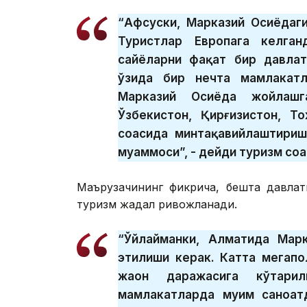
“Афсуски, Марказий Осиёдаги
Туристлар Европага келган
сайёҳларни фақат бир давла
ўзида бир нечта мамлакатл
Марказий Осиёда жойлашг
Ўзбекистон, Қирғизистон, Т
соҳасида минтақавийлаштириш
муаммоси”, - дейди туризм соҳ
Маърузачининг фикрича, бешта давлат
туризм жадал ривожланади.
“Ўйлайманки, Алматида Мар
этилиши керак. Катта мегапо
жаҳон даражасига кўтари
мамлакатларда муҳим саноат