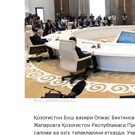
Фото: primeminister.kz
Қозоғистон Бош вазири Олжас Бектенов
Жапаровга Қозоғистон Республикаси Пр
саломи ва эзгу тилакларини етказди. У