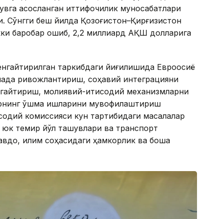
увга асосланган иттифоқчилик муносабатлари
. Сўнгги беш йилда Қозоғистон–Қирғизистон
ки баробар ошиб, 2,2 миллиард АҚШ долларига
енгайтирилган таркибдаги йиғилишида Евроосиё
янада ривожлантириш, соҳавий интеграцияни
нгайтириш, молиявий-иқтисодий механизмларни
рнинг қўшма ишларини мувофиқлаштириш
исодий комиссияси кун тартибидаги масалалар
, юк темир йўл ташувлари ва транспорт
вдо, иқлим соҳасидаги ҳамкорлик ва бошқа