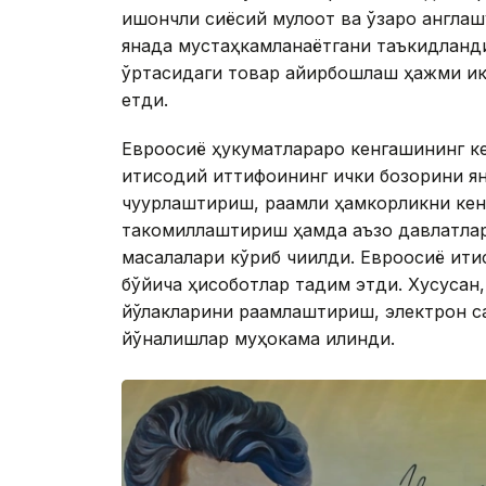
ишончли сиёсий мулоқот ва ўзаро англаш
янада мустаҳкамланаётгани таъкидланди
ўртасидаги товар айирбошлаш ҳажми ик
етди.
Евроосиё ҳукуматлараро кенгашининг к
иқтисодий иттифоқининг ички бозорини 
чуқурлаштириш, рақамли ҳамкорликни ке
такомиллаштириш ҳамда аъзо давлатла
масалалари кўриб чиқилди. Евроосиё иқт
бўйича ҳисоботлар тақдим этди. Хусусан
йўлакларини рақамлаштириш, электрон са
йўналишлар муҳокама қилинди.