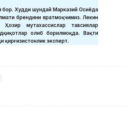
и бор. Худди шундай Марказий Осиёда
Алмати брендини яратмоқчимиз. Лекин
 Ҳозир мутахассислар тавсиялар
дқиқотлар олиб борилмоқда. Вақти
ди қирғизистонлик эксперт.