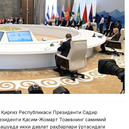
 Қирғиз Республикаси Президенти Садир
езиденти Қасим-Жомарт Тоқаевнинг самимий
чрашувда икки давлат раҳбарлари ўртасидаги