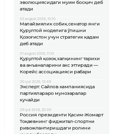
эволюциясидаги муҳим босқич деб
атади
02 avgust 2026, 10:10
Малайзиялик собиқ сенатор янги
Қурултой моделига ўтишни
Қозоғистон учун стратегик қадам
деб атади
01 avgust 2026, 11:10
Қурултой қозоқ халқининг тарихи
ва анъаналарини акс эттиради —
Корейс ассоциацияси раҳбари
30 iyul 2026, 13:49
Эксперт: Сайлов кампаниясида
партиялараро мунозаралар
кучайди
29 iyul 2026, 20:00
Россия президенти Қасим-Жомарт
Тоқаевнинг фиджитал-спортни
ривожлантиришдаги ролини