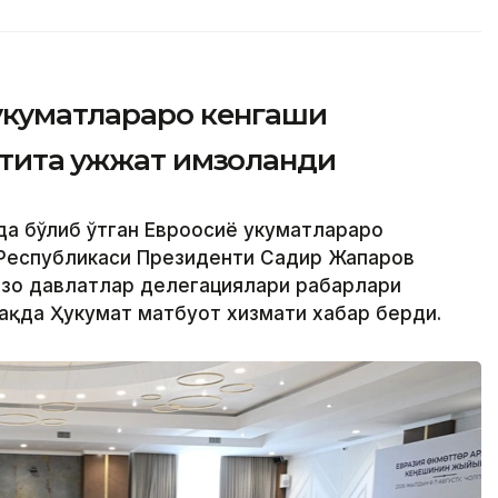
ҳукуматлараро кенгаши
тита ҳужжат имзоланди
да бўлиб ўтган Евроосиё ҳукуматлараро
 Республикаси Президенти Садир Жапаров
ъзо давлатлар делегациялари раҳбарлари
ҳақда Ҳукумат матбуот хизмати хабар берди.