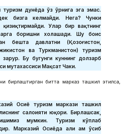
 туризм дунёда ўз ўрнига эга эмас.
дек бизга келмайди. Нега? Чунки
т қизиқтирмайди. Улар бир вақтнинг
арга боришни хоҳлашади. Шу боис
ан бешта давлатни (Қозоғистон,
ожикистон ва Туркманистон) туризм
 зарур. Бу бугунги куннинг долзарб
аси мутахассиси Мақсат Чаки.
ни бирлаштирган битта марказ ташкил этилса,
казий Осиё туризм маркази ташкил
лиснинг салоҳияти юқори. Бирлашсак,
лишимиз мумкин. Туризм кўплаб
дир. Марказий Осиёда ҳали ҳам ўсиб