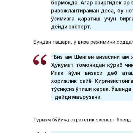
бормоқда. Агар ҳозиргидек ҳар
ривожлантираман деса, бу но
ўзимизга қаратиш учун бирг
дейди эксперт.
Бундан ташқари, у виза режимини содда
“Биз ҳам Шенген визасини ҳам
Ҳукумат томонидан кўриб чиқ
Ипак йўли визаси деб аташ
хорижлик сайёҳ Қирғизистонга
тўсиқсиз ўтиши керак. Ўшанда 
- дейди маърузачи.
Туризм бўйича стратегик эксперт бренд 