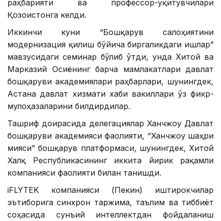
раҳбарияти ва профессор-ўқитувчилари
Қозоғистонга келди.
Иккинчи куни “Бошқарув салоҳиятини
модернизация қилиш бўйича биргаликдаги ишлар”
мавзусидаги семинар бўлиб ўтди, унда Хитой ва
Марказий Осиёнинг барча мамлакатлари давлат
бошқаруви академиялари раҳбарлари, шунингдек,
Астана давлат хизмати хаби вакиллари ўз фикр-
мулоҳазаларини билдирдилар.
Ташриф доирасида делегациялар Ханчжоу Давлат
бошқаруви академияси фаолияти, “Ханчжоу шаҳри
мияси” бошқарув платформаси, шунингдек, Хитой
Халқ Республикасининг иккита йирик рақамли
компанияси фаолияти билан танишди.
iFLYTEK компанияси (Пекин) иштирокчилар
эътиборига синхрон таржима, таълим ва тиббиёт
соҳасида сунъий интеллектдан фойдаланиш