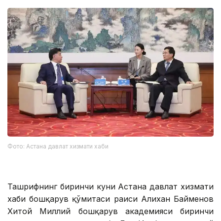
Фото: Астана давлат хизмати хаби
Ташрифнинг биринчи куни Астана давлат хизмати
хаби бошқарув қўмитаси раиси Алихан Байменов
Хитой Миллий бошқарув академияси биринчи