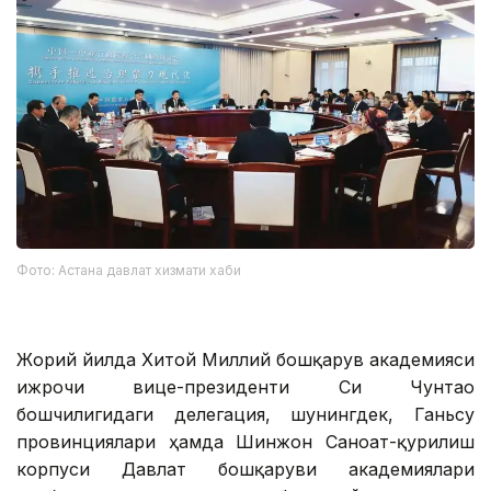
Фото: Астана давлат хизмати хаби
Жорий йилда Хитой Миллий бошқарув академияси
ижрочи вице-президенти Си Чунтао
бошчилигидаги делегация, шунингдек, Ганьсу
провинциялари ҳамда Шинжон Саноат-қурилиш
корпуси Давлат бошқаруви академиялари