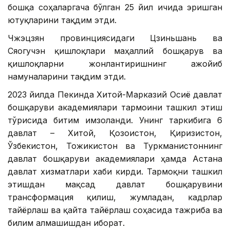
бошқа соҳаларгача бўлган 25 йил ичида эришган
ютуқларини тақдим этди.
Чжэцзян провинциясидаги Цзиньшань ва
Сяогучэн қишлоқлари маҳаллий бошқарув ва
қишлоқларни жонлантиришнинг ажойиб
намуналарини тақдим этди.
2023 йилда Пекинда Хитой-Марказий Осиё давлат
бошқаруви академиялари тармоғини ташкил этиш
тўғрисида битим имзоланди. Унинг таркибига 6
давлат – Хитой, Қозоғистон, Қирғизистон,
Ўзбекистон, Тожикистон ва Туркманистоннинг
давлат бошқаруви академиялари ҳамда Астана
давлат хизматлари хаби кирди. Тармоқни ташкил
этишдан мақсад давлат бошқарувини
трансформация қилиш, жумладан, кадрлар
тайёрлаш ва қайта тайёрлаш соҳасида тажриба ва
билим алмашишдан иборат.