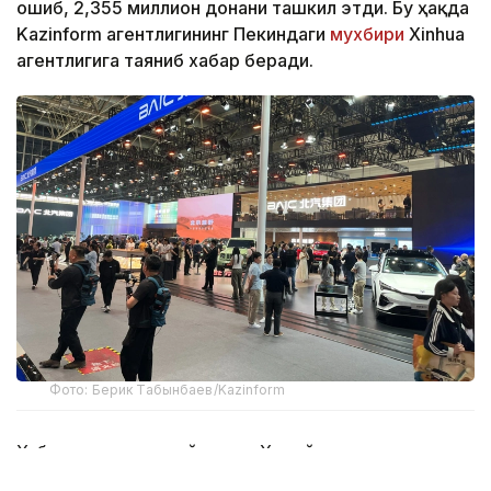
ошиб, 2,355 миллион донани ташкил этди. Бу ҳақда
Kazinform агентлигининг Пекиндаги
мухбири
Xinhua
агентлигига таяниб хабар беради.
Фото: Берик Табынбаев/Kazinform
Хабарнинг ҳаққонийлигига Хитой
Автомобилсозлик саноати ассоциацияси