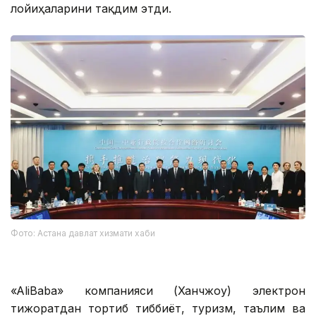
лойиҳаларини тақдим этди.
Фото: Астана давлат хизмати хаби
«AliBaba» компанияси (Ханчжоу) электрон
тижоратдан тортиб тиббиёт, туризм, таълим ва