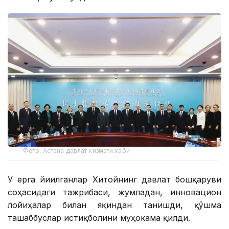
Фото: Астана давлат хизмати хаби
У ерга йиғилганлар Хитойнинг давлат бошқаруви
соҳасидаги тажрибаси, жумладан, инновацион
лойиҳалар билан яқиндан танишди, қўшма
ташаббуслар истиқболини муҳокама қилди.