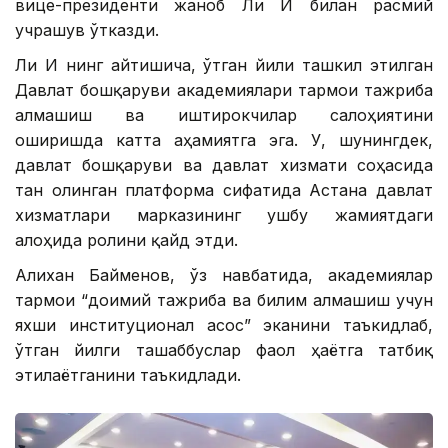
вице-президенти жаноб Ли И билан расмий
учрашув ўтказди.
Ли И нинг айтишича, ўтган йили ташкил этилган
Давлат бошқаруви академиялари тармоғи тажриба
алмашиш ва иштирокчилар салоҳиятини
оширишда катта аҳамиятга эга. У, шунингдек,
давлат бошқаруви ва давлат хизмати соҳасида
тан олинган платформа сифатида Астана давлат
хизматлари марказининг ушбу жамиятдаги
алоҳида ролини қайд этди.
Алихан Байменов, ўз навбатида, академиялар
тармоғи “доимий тажриба ва билим алмашиш учун
яхши институционал асос” эканини таъкидлаб,
ўтган йилги ташаббуслар фаол ҳаётга татбиқ
этилаётганини таъкидлади.