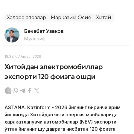
Халқаро алоқалар
Марказий Осиё
Хитой
Бекабат Узаков
Муаллиф
18:38, 07 Август 2026
Хитойдан электромобиллар
экспорти 120 фоизга ошди
ASTANA. Kazinform - 2026 йилнинг биринчи ярим
йиллигида Хитойдан янги энергия манбаларида
ҳаракатланувчи автомобиллар (NEV) экспорти
ўтган йилнинг шу даврига нисбатан 120 фоизга