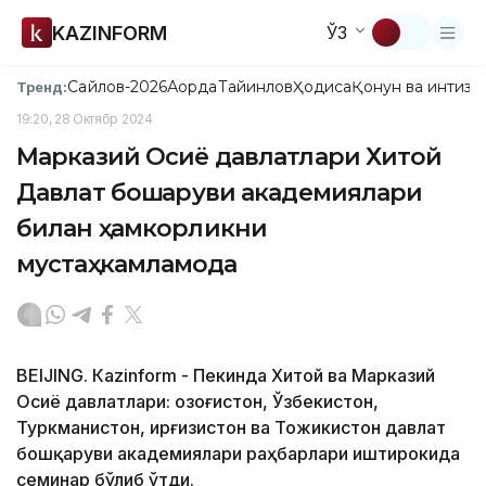
KAZINFORM
ЎЗ
Сайлов-2026
Ақорда
Тайинлов
Ҳодиса
Қонун ва интизо
Тренд:
19:20, 28 Октябр 2024
Марказий Осиё давлатлари Хитой
Давлат бошқаруви академиялари
билан ҳамкорликни
мустаҳкамламоқда
BEIJING. Кazinform - Пекинда Хитой ва Марказий
Осиё давлатлари: Қозоғистон, Ўзбекистон,
Туркманистон, Қирғизистон ва Тожикистон давлат
бошқаруви академиялари раҳбарлари иштирокида
семинар бўлиб ўтди.