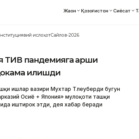
Жаҳон
Қозоғистон
Сиёсат
Т
нституциявий ислоҳот
Сайлов-2026
я ТИВ пандемияга қарши
окама қилишди
ташқи ишлар вазири Мухтар Тлеуберди бугун
рказий Осиё + Япония» мулоқоти ташқи
ида иштирок этди, дея хабар беради