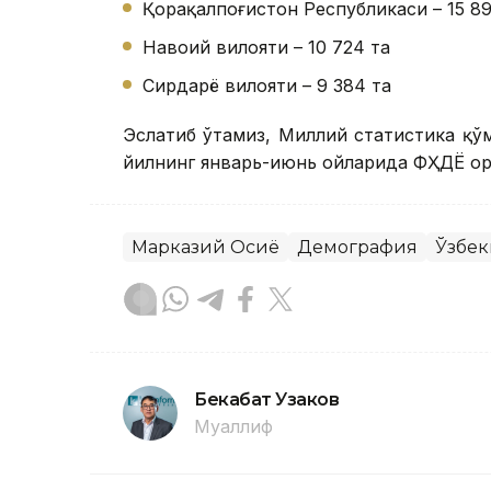
Қорақалпоғистон Республикаси – 15 89
Навоий вилояти – 10 724 та
Сирдарё вилояти – 9 384 та
Эслатиб ўтамиз, Миллий статистика қў
йилнинг январь-июнь ойларида ФҲДЁ орг
Марказий Осиё
Демография
Ўзбек
Бекабат Узаков
Муаллиф