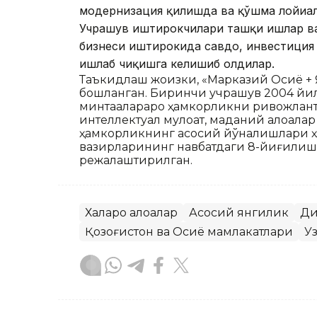
модернизация қилишда ва қўшма лойиҳ
Учрашув иштирокчилари ташқи ишлар ва
бизнеси иштирокида савдо, инвестиция 
ишлаб чиқишга келишиб олдилар.
Таъкидлаш жоизки, «Марказий Осиё + 
бошланган. Биринчи учрашув 2004 йилд
минтақалараро ҳамкорликни ривожлан
интеллектуал мулоқат, маданий алоқал
ҳамкорликнинг асосий йўналишлари ҳи
вазирларининг навбатдаги 8-йиғилиш
режалаштирилган.
Халқаро алоқалар
Асосий янгилик
Ди
Қозоғистон ва Осиё мамлакатлари
Уз