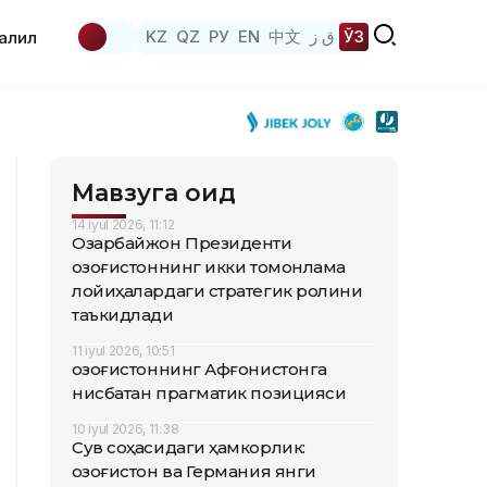
KZ
QZ
РУ
EN
中文
ق ز
ЎЗ
аҳлил
Мавзуга оид
14 iyul 2026, 11:12
Озарбайжон Президенти
Қозоғистоннинг икки томонлама
лойиҳалардаги стратегик ролини
таъкидлади
11 iyul 2026, 10:51
Қозоғистоннинг Афғонистонга
нисбатан прагматик позицияси
10 iyul 2026, 11:38
Сув соҳасидаги ҳамкорлик:
Қозоғистон ва Германия янги