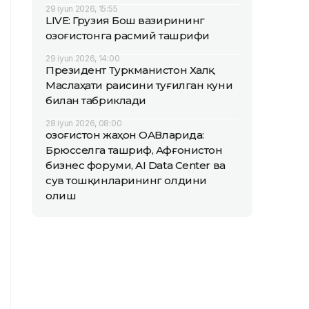
29 iyun 2026, 15:55
LIVE: Грузия Бош вазирининг
Қозоғистонга расмий ташрифи
29 iyun 2026, 14:00
Президент Туркманистон Халқ
Маслаҳати раисини туғилган куни
билан табриклади
28 iyun 2026, 08:00
Қозоғистон жаҳон ОАВларида:
Брюсселга ташриф, Афғонистон
бизнес форуми, AI Data Center ва
сув тошқинларининг олдини
олиш