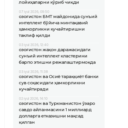
лойиҳаларни кўриб чиқди
07 iyul 2026, 09:50
Қозоғистон БМТ майдонида сунъий
интеллект бўйича минтақавий
ҳамкорликни кучайтиришни
таклиф қилди
03 iyul 2026, 12:40
Қозоғистон жаҳон даражасидаги
сунъий интеллект кластерини
барпо этишни режалаштирмоқда
03 iyul 2026, 11:38
Қозоғистон ва Осиё тараққиёт банки
сув соҳасидаги ҳамкорликни
кучайтиради
02 iyul 2026, 14:10
Қозоғистон ва Туркманистон ўзаро
савдо айланмасини 1 миллиард
долларга етказишни мақсад
қилган