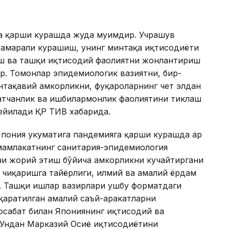
га қарши курашда жуда муҳимдир. Учрашув
амарали курашиш, унинг минтақа иқтисодиёти
иш ва ташқи иқтисодий фаолиятни жонлантириш
ар. Томонлар эпидемиологик вазиятни, бир-
тақавий ҳамкорликни, фуқароларнинг чет элдан
катчанлик ва ишбилармонлик фаолиятини тиклаш
дейилади ҚР ТИВ хабарида.
пония ҳукуматига пандемияга қарши курашда ҳар
 мамлакатнинг санитария-эпидемиология
и жорий этиш бўйича ҳамкорликни кучайтиргани
 чиқаришга тайёрлиги, илмий ва амалий ёрдам
. Ташқи ишлар вазирлари ушбу форматдаги
қаратилган амалий саъй-ҳаракатларни
сабат билан Япониянинг иқтисодий ва
. Ундан Марказий Осиё иқтисодиётини