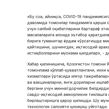
«Бу соҳа, айниқса, COVID-19 пандемияси
давомида томонлар пандемияга қарши с
учун салбий оқибатларини бартараф эт
масалаларига алоҳида эътибор қаратдил
бирига гуманитар ёрдам кўрсатишда мин
қайтишини, шунингдек, иқтисодий ҳара
истиқболларини муҳокама қилдилар», - 
Хабар қилинишича, Қозоғистон томони Я
томонлама қўллаб-қувватлангани, икки
хизматлари ўртасида илғор тажрибаларн
ва вакциналарни, янги дориларни ишлаб
бергани учун миннатдорчилик билдирди
савдо-иқтисодий ҳамкорликни тиклашга 
бирлаштиришга қарор қилишди. Шу муно
технологик салоҳияти қизиқиш уйғотади