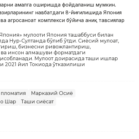
аларни амалга оширишда фойдаланиш мумкин.
зирларининг навбатдаги 8-йиғилишида Япония
ва агросаноат комплекси бўйича аниқ тавсиялар
Япония» мулоқоти Япония ташаббуси билан
а Нур-Султанда бўлиб ўтди. Сиёсий мулоқат,
тириш, бизнесни ривожлантириш,
ар ва инсон алмашуви форматдаги
собланади. Мулоқот доирасида ташқи ишлар
и 2021 йил Токиода ўтказилиши
пломатия
Марказий Осиё
оқ Шарқ
Ташқи сиёсат