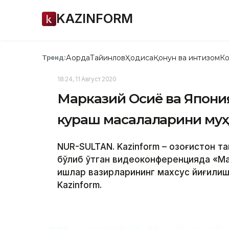
KAZINFORM
Ақорда
Тайинлов
Ҳодиса
Қонун ва интизом
Ко
Тренд:
18:24, 11 Август 2020
Марказий Осиё ва Япони
кураш масалаларини муҳ
NUR-SULTAN. Kazinform – Қозоғистон 
бўлиб ўтган видеоконференцияда «Ма
ишлар вазирларининг махсус йиғилиш
Kazinform.