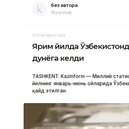
без автора
Муаллиф
11:15, 05 Август 2026
Ярим йилда Ўзбекистонда 
дунёга келди
TASHKENT. Kazinform — Миллий стат
йилнинг январь-июнь ойларида Ўзбек
қайд этилган.