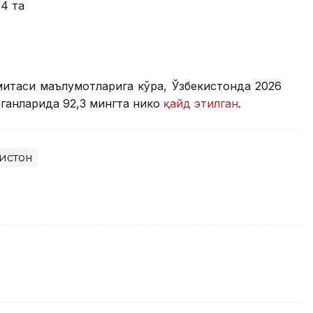
4 та
митаси маълумотларига кўра, Ўзбекистонда 2026
анларида 92,3 мингта никоҳ
қайд этилган
.
истон