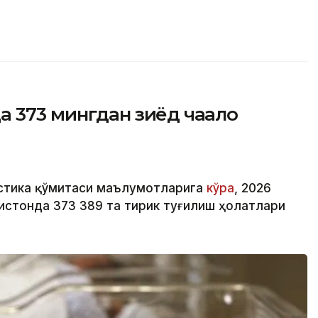
373 мингдан зиёд чақалоқ
истика қўмитаси маълумотларига
кўра
, 2026
истонда 373 389 та тирик туғилиш ҳолатлари