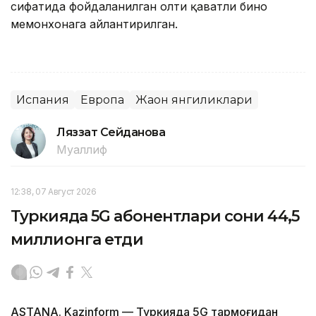
сифатида фойдаланилган олти қаватли бино
меҳмонхонага айлантирилган.
Испания
Европа
Жаҳон янгиликлари
Ляззат Сейданова
Муаллиф
12:38, 07 Август 2026
Туркияда 5G абонентлари сони 44,5
миллионга етди
ASTANA. Kazinform — Туркияда 5G тармоғидан