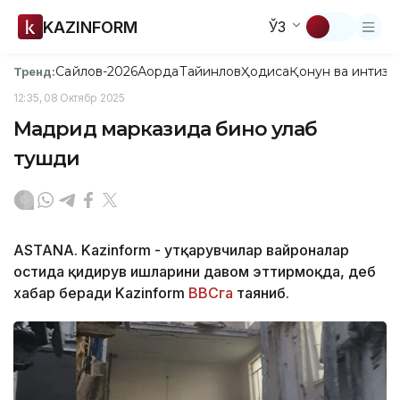
KAZINFORM
ЎЗ
Сайлов-2026
Ақорда
Тайинлов
Ҳодиса
Қонун ва интизо
Тренд:
12:35, 08 Октябр 2025
Мадрид марказида бино қулаб
тушди
ASTANA. Kazinform - Қутқарувчилар вайроналар
остида қидирув ишларини давом эттирмоқда, деб
хабар беради Kazinform
BBCга
таяниб.