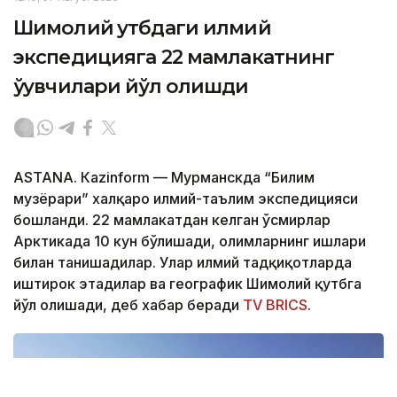
Шимолий қутбдаги илмий
экспедицияга 22 мамлакатнинг
ўқувчилари йўл олишди
ASTANА. Кazinform — Мурманскда “Билим
музёрари” халқаро илмий-таълим экспедицияси
бошланди. 22 мамлакатдан келган ўсмирлар
Арктикада 10 кун бўлишади, олимларнинг ишлари
билан танишадилар. Улар илмий тадқиқотларда
иштирок этадилар ва географик Шимолий қутбга
йўл олишади, деб хабар беради
TV BRICS
.