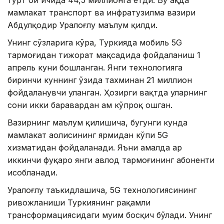
тўрт ой ичида 44,5 миллионга етди. Бу ҳақда
мамлакат транспорт ва инфратузилма вазири
Абдулқодир Уралоғлу маълум қилди.
Унинг сўзларига кўра, Туркияда мобиль 5G
тармоғидан тижорат мақсадида фойдаланиш 1
апрель куни бошланган. Янги технологияга
биринчи куннинг ўзида тахминан 21 миллион
фойдаланувчи уланган. Ҳозирги вақтда уларнинг
сони икки баравардан ҳам кўпроқ ошган.
Вазирнинг маълум қилишича, бугунги кунда
мамлакат аҳолисининг ярмидан кўпи 5G
хизматидан фойдаланади. Яъни амалда ҳар
иккинчи фуқаро янги авлод тармоғининг абоненти
ҳисобланади.
Уралоғлу таъкидлашича, 5G технологиясининг
ривожланиши Туркиянинг рақамли
трансформациясидаги муҳим босқич бўлади. Унинг