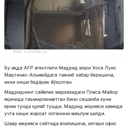
Фото: x.com/abc_es
Бу ҳақда AFP агентлиги Мадрид мэри Хосе Луис
Мартинес-Альмейдага таяниб хабар беришича,
икки киши бедарак йўқолган.
Мадриднинг сайёҳлик марказидаги Пласа-Майор
яқинида таъмирланаётган бино сешанба куни
ярим тунда қулаб тушди. Мадрид мэрияси камида
учта киши жароҳат олганини маълум қилди.
Шаҳар мерияси сайтида ёзилишича, илгари офис