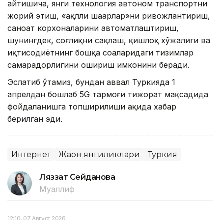
айтишича, янги технология автоном транспортни
жорий этиш, «ақлли шаҳарлар»ни ривожлантириш,
саноат корхоналарини автоматлаштириш,
шунингдек, соғлиқни сақлаш, қишлоқ хўжалиги ва
иқтисодиётнинг бошқа соҳаларидаги тизимлар
самарадорлигини ошириш имконини беради.
Эслатиб ўтамиз, бундан аввал Туркияда 1
апрелдан бошлаб 5G тармоғи тижорат мақсадида
фойдаланишга топширилиши ҳақида хабар
берилган эди.
Интернет
Жаҳон янгиликлари
Туркия
Ляззат Сейданова
Муаллиф
12:10, 07 Август 2026