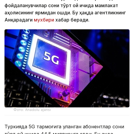
фойдаланувчилар сони тўрт ой ичида мамлакат
аҳолисининг ярмидан ошди. Бу ҳақда агентликнинг
Анқарадаги
мухбири
хабар беради.
Фото: Anadolu ajansı
Туркияда 5G тармоғига уланган абонентлар сони