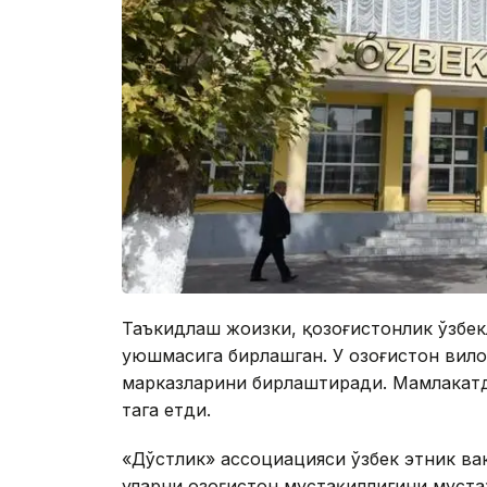
Таъкидлаш жоизки, қозоғистонлик ўзбек
уюшмасига бирлашган. У Қозоғистон вил
марказларини бирлаштиради. Мамлакатд
тага етди.
«Дўстлик» ассоциацияси ўзбек этник ва
уларни Қозоғистон мустақиллигини муст