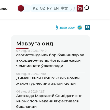
KZ
QZ
РУ
EN
中文
ق ز
ЎЗ
аҳлил
Мавзуга оид
07 avgust 2026, 17:40
Қозоғистонда илк бор баянчилар ва
аккордеончилар ўртасида жаҳон
чемпионати ўтказилади
06 avgust 2026, 17:10
Димаш янги DiMENSIONS номли
жаҳон турнесини эълон қилди
06 avgust 2026, 12:51
Астанада Марказий Осиёдаги энг
йирик поп-маданият фестивали
бошланди