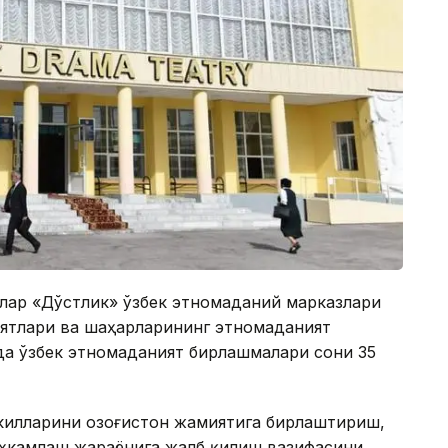
лар «Дўстлик» ўзбек этномаданий марказлари
оятлари ва шаҳарларининг этномаданият
а ўзбек этномаданият бирлашмалари сони 35
килларини Қозоғистон жамиятига бирлаштириш,
аҳкамлаш жараёнига жалб қилиш вазифасини