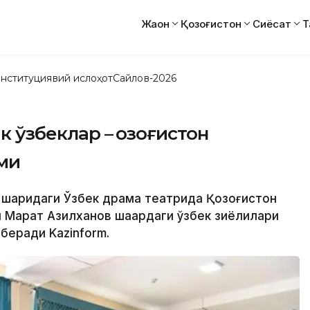
Жаҳон
Қозоғистон
Сиёсат
Т
нституциявий ислоҳот
Сайлов-2026
к ўзбеклар – Қозоғистон
ми
 шаҳридаги Ўзбек драма театрида Қозоғистон
 Марат Азилханов шаҳардаги ўзбек зиёлилари
беради Kazinform.