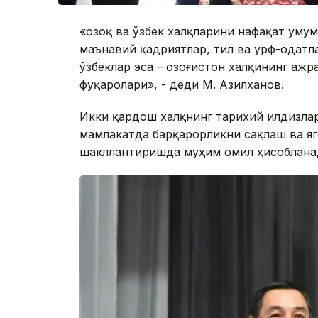
«Қозоқ ва ўзбек халқларини нафақат уму
маънавий қадриятлар, тил ва урф-одатл
ўзбеклар эса – Қозоғистон халқининг аж
фуқаролари», - деди М. Азилханов.
Икки қардош халқнинг тарихий илдизлар
мамлакатда барқарорликни сақлаш ва я
шакллантиришда муҳим омил ҳисоблана