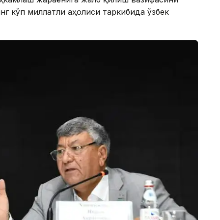
нг кўп миллатли аҳолиси таркибида ўзбек