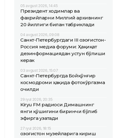
05 avgust 2026, 14:45
Президент ходимлар ва
фахрийларни Миллий архивнинг
20 йиллиги билан табриклади
04 avgust 2026, 09:08
Санкт-Петербургдаги III Қозоғистон-
Россия медиа форуми: Ҳақиқат
дезинформациядан устун бўлиши
керак
03 avgust 2026, 15:07
Санкт-Петербургда Бойқўнғир
космодроми ҳақида фотокўргазма
очилди
29 iyul 2026, 20:35
Kiryu FM радиоси Димашнинг
янги қўшиғини биринчи бўлиб
эфирга узатади
27 iyul 2026, 18:15
Қозоғистон музейларига кириш