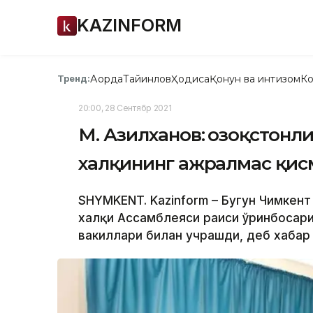
KAZINFORM
Ақорда
Тайинлов
Ҳодиса
Қонун ва интизом
Ко
Тренд:
20:00, 28 Сентябр 2021
М. Азилханов: Қозоқстонли
халқининг ажралмас қис
SHYMKENT. Kazinform – Бугун Чимкент
халқи Ассамблеяси раиси ўринбосари
вакиллари билан учрашди, деб хабар 