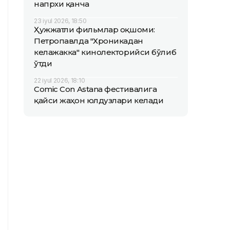
напрхи қанча
23 iyul 2026, 18:50
Ҳужжатли фильмлар оқшоми:
Петропавлда "Хроникадан
келажакка" кинолекторийси бўлиб
ўтди
22 iyul 2026, 18:10
Comic Con Astana фестивалига
қайси жаҳон юлдузлари келади