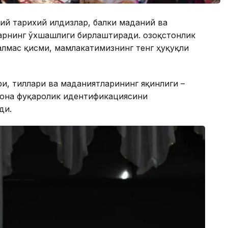
мий тарихий илдизлар, балки маданий ва
арнинг ўхшашлиги бирлаштиради. Қозоқстонлик
ралмас қисми, мамлакатимизнинг тенг ҳуқуқли
и, тиллари ва маданиятларининг яқинлиги –
гона фуқаролик идентификациясини
ди.