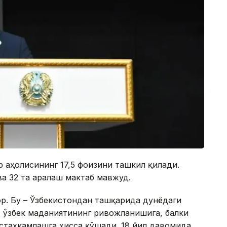
 аҳолисининг 17,5 фоизини ташкил қилади.
ва 32 та аралаш мактаб мавжуд.
р. Бу – Ўзбекистондан ташқарида дунёдаги
ат ўзбек маданиятининг ривожланишига, балки
устаҳкамлашга ҳисса қўшади. 18 йил давомида