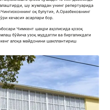
налаштирди, шу жумладан унинг репертуарида
Чингизхоннинг оқ булути», А.Оразбековнинг
ўри кечаси» асарлари бор.
инбосари Чимкент шаҳри аҳолисида қозоқ
млаш бўйича узоқ муддатли ва биргаликдаги
 кенг алоқа майдонини шакллантириш