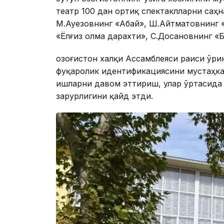
театр 100 дан ортиқ спектаклларни саҳ
М.Ауезовнинг «Абай», Ш.Айтматовнинг «
«Ёлғиз олма дарахти», С.Досановнинг «Б
Қозоғистон халқи Ассамблеяси раиси ўр
фуқаролик идентификациясини мустаҳка
ишларни давом эттириш, улар ўртасида
зарурлигини қайд этди.