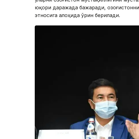
юқори даражада бажаради, Қозоғистонни
этносига алоҳида ўрин берилади.