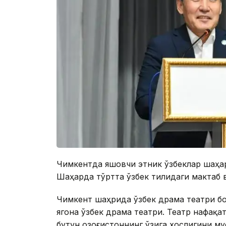
Чимкентда яшовчи этник ўзбеклар шаҳар
Шаҳарда тўртта ўзбек тилидаги мактаб 
Чимкент шаҳрида ўзбек драма театри бо
ягона ўзбек драма театри. Театр нафақ
бутун Қозоғистоннинг ўзига хослигини м