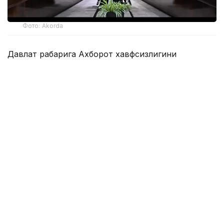
Фото: Akorda
Давлат раҳбарига Ахборот хавфсизлигини
таъминлаш миллий мувофиқлаштириш маркази,
Телекоммуникация тармоқларини бошқариш
маркази, Компьютер ҳодисаларига қарши курашиш
миллий хизмати ва Зарарли кодларни ўрганиш
маркази фаолиятининг жараёни ва натижалари
кўрсатилди.
Президентга жорий йилнинг 9 ойи давомида
давлат органлари ва муҳим объектлар
ресурсларига 163,4 миллион киберҳужумнинг
бартараф этилгани маълум қилинди.
Қасим-Жомарт Тоқаев мамлакат ахборот
инфратузилмасининг барқарор ишлашини