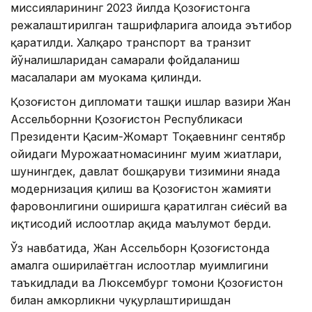
миссияларининг 2023 йилда Қозоғистонга
режалаштирилган ташрифларига алоҳида эътибор
қаратилди. Халқаро транспорт ва транзит
йўналишларидан самарали фойдаланиш
масалалари ҳам муҳокама қилинди.
Қозоғистон дипломати ташқи ишлар вазири Жан
Ассельборнни Қозоғистон Республикаси
Президенти Қасим-Жомарт Тоқаевнинг сентябр
ойидаги Мурожаатномасининг муҳим жиҳатлари,
шунингдек, давлат бошқаруви тизимини янада
модернизация қилиш ва Қозоғистон жамияти
фаровонлигини оширишга қаратилган сиёсий ва
иқтисодий ислоҳотлар ҳақида маълумот берди.
Ўз навбатида, Жан Ассельборн Қозоғистонда
амалга оширилаётган ислоҳотлар муҳимлигини
таъкидлади ва Люксембург томони Қозоғистон
билан ҳамкорликни чуқурлаштиришдан