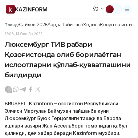
KAZINFORM
ЎЗ
Сайлов-2026
Ақорда
Тайинлов
Ҳодиса
Қонун ва интизо
Тренд:
12:06, 14 Октябр 2022
Люксембург ТИВ раҳбари
Қозоғистонда олиб борилаётган
ислоҳотларни қўллаб-қувватлашини
билдирди
BRÚSSEL. Kazinform – Қозоғистон Республикаси
Элчиси Марғулан Баймухан пайшанба куни
Люксембург Буюк Герцоглиги ташқи ва Европа
ишлари вазири Жан Ассельборн томонидан қабул
қилинди, дея хабар беради Kazinform мухбири.