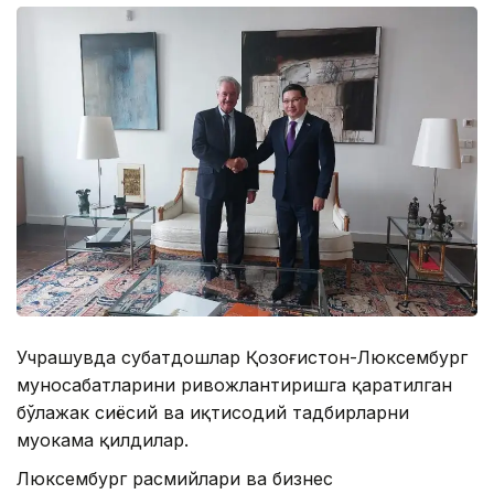
Учрашувда суҳбатдошлар Қозоғистон-Люксембург
муносабатларини ривожлантиришга қаратилган
бўлажак сиёсий ва иқтисодий тадбирларни
муҳокама қилдилар.
Люксембург расмийлари ва бизнес