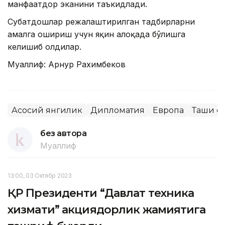
манфаатдор эканини таъкидлади.
Суҳбатдошлар режалаштирилган тадбирларни
амалга ошириш учун яқин алоқада бўлишга
келишиб олдилар.
Муаллиф: Арнур Рахимбеков
Асосий янгилик
Дипломатия
Европа
Ташқи с
без автора
Муаллиф
13:00, 03 Октябр 2023
ҚР Президенти “Давлат техника
хизмати” акциядорлик жамиятига