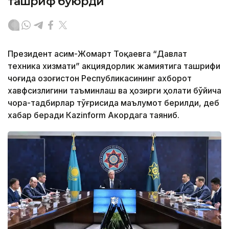
ташриф буюрди
Президент Қасим-Жомарт Тоқаевга “Давлат
техника хизмати” акциядорлик жамиятига ташрифи
чоғида Қозоғистон Республикасининг ахборот
хавфсизлигини таъминлаш ва ҳозирги ҳолати бўйича
чора-тадбирлар тўғрисида маълумот берилди, деб
хабар беради Каzinform Акордага таяниб.