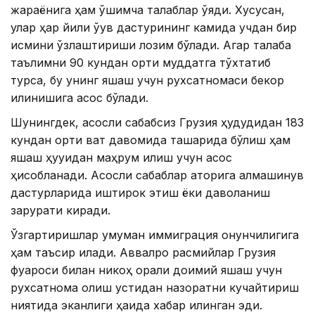
жараёнига ҳам қўшимча талаблар қўяди. Хусусан,
улар ҳар йили ўқув дастурининг камида учдан бир
қисмини ўзлаштириши лозим бўлади. Агар талаба
таълимни 90 кундан ортиқ муддатга тўхтатиб
турса, бу унинг яшаш учун рухсатномаси бекор
қилинишига асос бўлади.
Шунингдек, асосли сабабсиз Грузия ҳудудидан 183
кундан ортиқ вақт давомида ташқарида бўлиш ҳам
яшаш ҳуқуқидан маҳрум қилиш учун асос
ҳисобланади. Асосли сабаблар қаторига алмашинув
дастурларида иштирок этиш ёки даволаниш
зарурати киради.
Ўзгартиришлар умуман иммиграция қонунчилигига
ҳам таъсир қилади. Аввалроқ расмийлар Грузия
фуқароси билан никоҳ орқали доимий яшаш учун
рухсатнома олиш устидан назоратни кучайтириш
ниятида эканлиги ҳақида хабар қилинган эди.