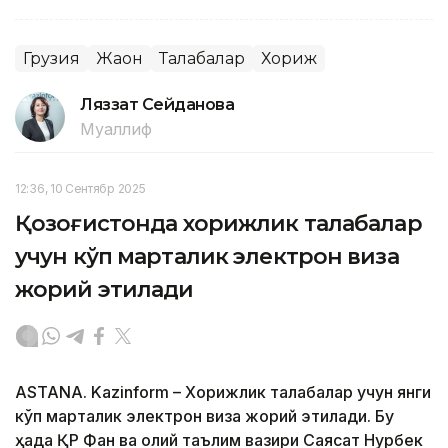
Грузия
Жаҳон
Талабалар
Хориж
Ляззат Сейданова
Муаллиф
12:36, 10 Сентябр 2025
Қозоғистонда хорижлик талабалар
учун кўп марталик электрон виза
жорий этилади
ASTANA. Kazinform – Хорижлик талабалар учун янги
кўп марталик электрон виза жорий этилади. Бу
ҳақда ҚР Фан ва олий таълим вазири Саясат Нурбек