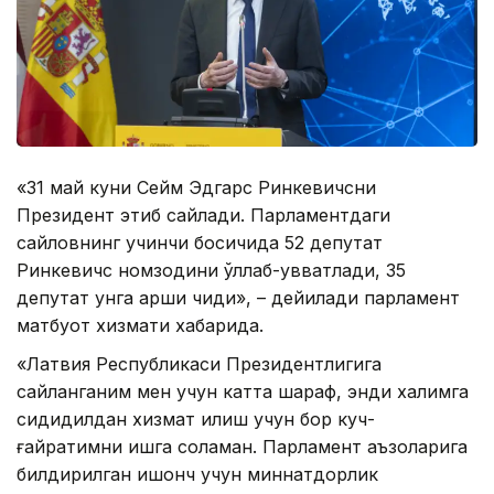
«31 май куни Сейм Эдгарс Ринкевичсни
Президент этиб сайлади. Парламентдаги
сайловнинг учинчи босқичида 52 депутат
Ринкевичс номзодини қўллаб-қувватлади, 35
депутат унга қарши чиқди», – дейилади парламент
матбуот хизмати хабарида.
«Латвия Республикаси Президентлигига
сайланганим мен учун катта шараф, энди халқимга
сидқидилдан хизмат қилиш учун бор куч-
ғайратимни ишга соламан. Парламент аъзоларига
билдирилган ишонч учун миннатдорлик