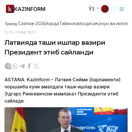
KAZINFORM
ЎЗ
Сайлов-2026
Ақорда
Тайинлов
Ҳодиса
Қонун ва интизо
Тренд:
22:25, 31 Май 2023
Латвияда ташқи ишлар вазири
Президент этиб сайланди
ASTANA. Kazinform – Латвия Сейми (парламенти)
чоршанба куни амалдаги ташқи ишлар вазири
Эдгарс Ринкевичсни мамлакат Президенти этиб
сайлади.