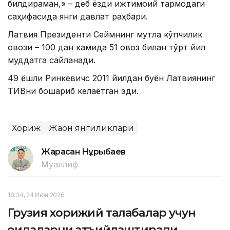
билдираман,» – деб ёзди ижтимоий тармоқдаги
саҳифасида янги давлат раҳбари.
Латвия Президенти Сеймнинг мутлақ кўпчилик
овози – 100 дан камида 51 овоз билан тўрт йил
муддатга сайланади.
49 ёшли Ринкевичс 2011 йилдан буён Латвиянинг
ТИВни бошқариб келаётган эди.
Хориж
Жаҳон янгиликлари
Жарасқан Нұрыбаев
Муаллиф
18:34, 24 Июн 2026
Грузия хорижий талабалар учун
қоидаларни қатъийлаштиради