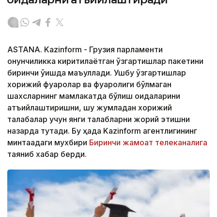
ASTANA. Kazinform - Грузия парламенти
қонунчиликка киритилаётган ўзгартишлар пакетини
биринчи ўқишда маъқуллади. Ушбу ўзгартишлар
хорижий фуқаролар ва фуқаролиги бўлмаган
шахсларнинг мамлакатда бўлиш қоидаларини
қатъийлаштиришни, шу жумладан хорижий
талабалар учун янги талабларни жорий этишни
назарда тутади. Бу ҳақда Kazinform агентлигининг
минтақадаги мухбири
Биринчи жамоат телеканалига
таяниб хабар берди.