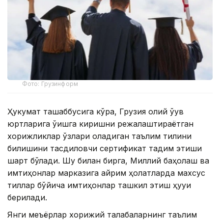
Фото: Грузинформ
Ҳукумат ташаббусига кўра, Грузия олий ўқув
юртларига ўқишга киришни режалаштираётган
хорижликлар ўзлари оладиган таълим тилини
билишини тасдиқловчи сертификат тақдим этиши
шарт бўлади. Шу билан бирга, Миллий баҳолаш ва
имтиҳонлар марказига айрим ҳолатларда махсус
тиллар бўйича имтиҳонлар ташкил этиш ҳуқуқи
берилади.
Янги меъёрлар хорижий талабаларнинг таълим