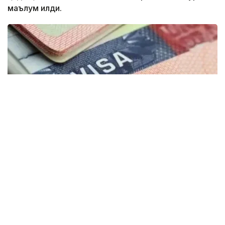
маълум қилди.
Фото: montsame
“Қозоғистонда 40 та етакчи хорижий
университетларнинг филиаллари
очилмоқда. Бугунги кунда
мамлакатимизда 31 минг 500 нафар