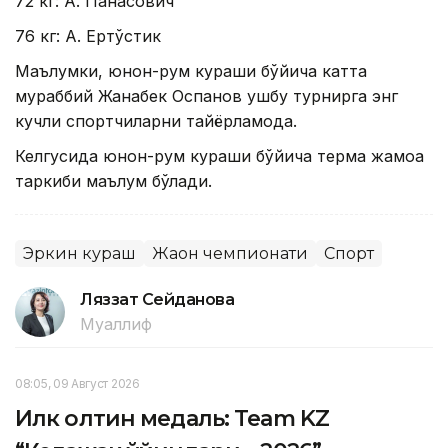
72 кг: А. Панасович
76 кг: А. Ертўстик
Маълумки, юнон-рум кураши бўйича катта
мураббий Жанабек Оспанов ушбу турнирга энг
кучли спортчиларни тайёрламоқда.
Келгусида юнон-рум кураши бўйича терма жамоа
таркиби маълум бўлади.
Эркин кураш
Жаҳон чемпионати
Спорт
Ляззат Сейданова
Муаллиф
08:05, 09 Август 2026
Илк олтин медаль: Team KZ