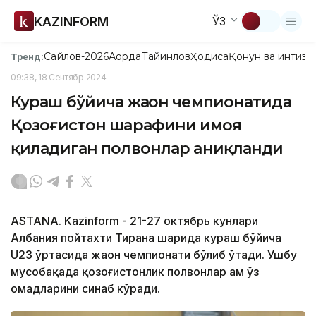
KAZINFORM
ЎЗ
Сайлов-2026
Ақорда
Тайинлов
Ҳодиса
Қонун ва интизо
Тренд:
09:38, 18 Сентябр 2024
Кураш бўйича жаҳон чемпионатида
Қозоғистон шарафини ҳимоя
қиладиган полвонлар аниқланди
ASTANA. Kazinform - 21-27 октябрь кунлари
Албания пойтахти Тирана шаҳрида кураш бўйича
U23 ўртасида жаҳон чемпионати бўлиб ўтади. Ушбу
мусобақада қозоғистонлик полвонлар ҳам ўз
омадларини синаб кўради.