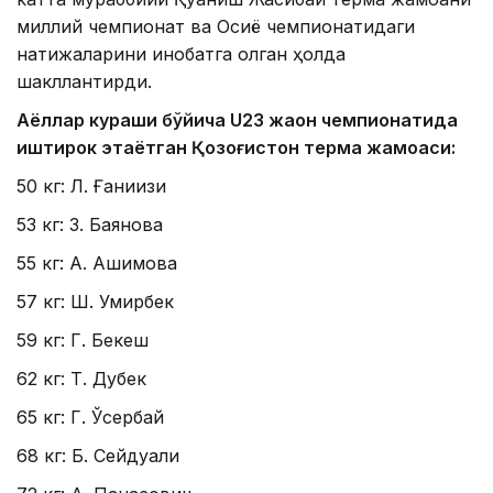
миллий чемпионат ва Осиё чемпионатидаги
натижаларини инобатга олган ҳолда
шакллантирди.
Аёллар кураши бўйича U23 жаҳон чемпионатида
иштирок этаётган Қозоғистон терма жамоаси:
50 кг: Л. Ғаниқизи
53 кг: З. Баянова
55 кг: А. Ашимова
57 кг: Ш. Умирбек
59 кг: Г. Бекеш
62 кг: Т. Дубек
65 кг: Г. Ўсербай
68 кг: Б. Сейдуали