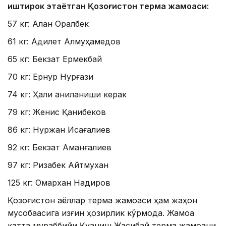
иштирок этаётган Қозоғистон терма жамоаси:
57 кг: Алан Оралбек
61 кг: Адилет Алмуҳамедов
65 кг: Бекзат Ермекбай
70 кг: Ернур Нурғази
74 кг: Ҳали аниқланиши керак
79 кг: Женис Қанибеков
86 кг: Нуржан Исағалиев
92 кг: Бекзат Аманғалиев
97 кг: Ризабек Айтмухан
125 кг: Омархан Надиров
Қозоғистон аёллар терма жамоаси ҳам жаҳон
мусобақасига қизғин ҳозирлик кўрмоқда. Жамоа
катта мураббийи Қуаниш Жақсибай терма жамоани