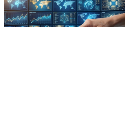
Коллаж: kazinform/ СИ
ТАСС: Хорижий фуқаролар учун Қозоғистонга
кириш пуллик бўлади
Қозоғистон хорижий фуқаролар ва фуқаролиги
бўлмаган шахслар учун мамлакатга кириш учун
электрон рухсатнома тизимини жорий қилиши
мумкин. Агар ушбу ўзгариш қўллаб-қувватланса,
хорижий фуқаролар учун Қозоғистонга кириш