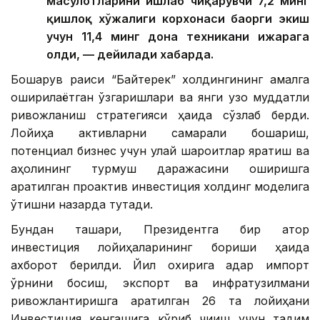
маҳсулотларини ишлаб чиқарувчи 7,2 минг
қишлоқ хўжалиги корхонаси баҳорги экиш
учун 11,4 минг дона техникани ижарага
олди, — дейилади хабарда.
Бошқарув раиси “Байтерек” холдингининг амалга
оширилаётган ўзгаришлари ва янги узоқ муддатли
ривожланиш стратегияси ҳақида сўзлаб берди.
Лойиҳа активларни самарали бошқариш,
потенциал бизнес учун қулай шароитлар яратиш ва
аҳолининг турмуш даражасини оширишга
қаратилган проактив инвестиция холдинг моделига
ўтишни назарда тутади.
Бундан ташқари, Президентга бир қатор
инвестиция лойиҳаларининг бориши ҳақида
ахборот берилди. Йил охирига қадар импорт
ўрнини босиш, экспорт ва инфратузилмани
ривожлантиришга қаратилган 26 та лойиҳани
Инвестиция кенгашига кўриб чиқиш учун тақдим