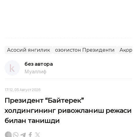
Асосий янгилик
Қозоғистон Президенти
Ақорд
без автора
Муаллиф
17:12, 05 Август 2026
Президент “Байтерек”
холдингининг ривожланиш режаси
билан танишди