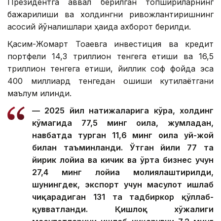
Президентга аввал берилган топшириқларнинг
бажарилиши ва холдингни ривожлантиришнинг
асосий йўналишлари ҳақида ахборот берилди.
Қасим-Жомарт Тоқаевга инвестиция ва кредит
портфели 14,3 триллион тенгега етиши ва 16,5
триллион тенгега етиши, йиллик соф фойда эса
400 миллиард тенгедан ошиши кутилаётгани
маълум қилинди.
— 2025 йил натижаларига кўра, холдинг
кўмагида 77,5 минг оила, жумладан,
навбатда турган 11,6 минг оила уй-жой
билан таъминланди. Ўтган йили 77 та
йирик лойиҳа ва кичик ва ўрта бизнес учун
27,4 минг лойиҳа молиялаштирилди,
шунингдек, экспорт учун маҳсулот ишлаб
чиқарадиган 131 та тадбиркор қўллаб-
қувватланди. Қишлоқ хўжалиги