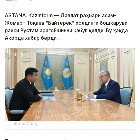
ASTANА. Каzinform — Давлат раҳбари Қасим-
Жомарт Тоқаев “Байтерек” холдинги бошқаруви
раиси Рустам Қарағойшинни қабул қилди. Бу ҳақда
Ақорда хабар берди.
Фото: Ақорда