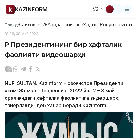
KAZINFORM
ЎЗ
Сайлов-2026
Ақорда
Тайинлов
Ҳодиса
Қонун ва интизо
Тренд:
18:38, 08 Май 2022
ҚР Президентининг бир ҳафталик
фаолияти видеошарҳи
NUR-SULTAN. Kazinform – Қозоғистон Президенти
Қасим-Жомарт Тоқаевнинг 2022 йил 2 – 8 май
оралиғидаги ҳафталик фаолиятига видеошарҳ
тайёрланди, деб хабар беради Кazinform.