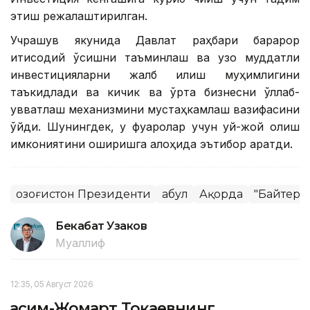
этиш режалаштирилган.
Учрашув якунида Давлат раҳбари барқарор
иқтисодий ўсишни таъминлаш ва узоқ муддатли
инвестицияларни жалб қилиш муҳимлигини
таъкидлади ва кичик ва ўрта бизнесни қўллаб-
қувватлаш механизмини мустаҳкамлаш вазифасини
қўйди. Шунингдек, у фуқаролар учун уй-жой олиш
имкониятини оширишга алоҳида эътибор қаратди.
Қозоғистон Президенти
Қабул
Ақорда
"Байтере
Бекабат Узаков
Муаллиф
12:35, 05 Август 2026
Қасим-Жомарт Тоқаевнинг