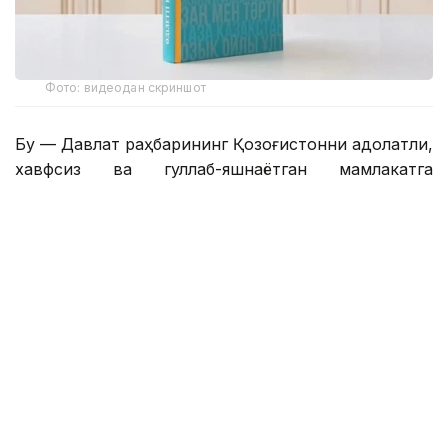
Фото: видеодан скриншот
Бу — Давлат раҳбарининг Қозоғистонни адолатли,
хавфсиз ва гуллаб-яшнаётган мамлакатга
айлантириш бўйича буюк идеалининг сўз билан
йўғрилган хулосаси.
– Азиз дўстлар! Сўзларнинг қадрини
тушунадиган ақлли, очиқ фикрли
жамоатчилик учун бизда янгиликлар бор.
Қозоғистон Республикаси Президенти
Қасим-Жомарт Кемелули Тоқаевнинг
«Әділетті қоғамға – шыншыл сөз» деб
номланган танланган нутқлари тўплами
нашр этилди. Биргаликда, бу Давлат