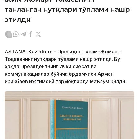
танланган нутқлари тўплами нашр
этилди
ASTANА. Кazinform – Президент Қасим-Жомарт
Тоқаевнинг нутқлари тўплами нашр этилди. Бу
ҳақда Президентнинг Ички сиёсат ва
коммуникациялар бўйича ёрдамчиси Арман
Қириқбаев ижтимоий тармоқларда маълум қилди.