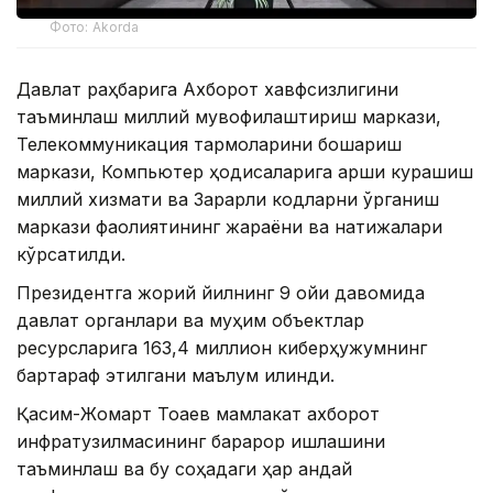
Фото: Akorda
Давлат раҳбарига Ахборот хавфсизлигини
таъминлаш миллий мувофиқлаштириш маркази,
Телекоммуникация тармоқларини бошқариш
маркази, Компьютер ҳодисаларига қарши курашиш
миллий хизмати ва Зарарли кодларни ўрганиш
маркази фаолиятининг жараёни ва натижалари
кўрсатилди.
Президентга жорий йилнинг 9 ойи давомида
давлат органлари ва муҳим объектлар
ресурсларига 163,4 миллион киберҳужумнинг
бартараф этилгани маълум қилинди.
Қасим-Жомарт Тоқаев мамлакат ахборот
инфратузилмасининг барқарор ишлашини
таъминлаш ва бу соҳадаги ҳар қандай