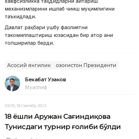
хавфсизликка таҳдидларни қайтариш
механизмларини ишлаб чиқиш муҳимлигини
таъкидлади.
Давлат раҳбари ушбу фаолиятни
такомиллаштириш юзасидан бир қатор аниқ
топшириқлар берди.
Асосий янгилик
Қозоғистон Президенти
Бекабат Узаков
Муаллиф
09:05, 18 Сентябр 2023
18 ёшли Аружан Сағиндиқова
Тунисдаги турнир ғолиби бўлди