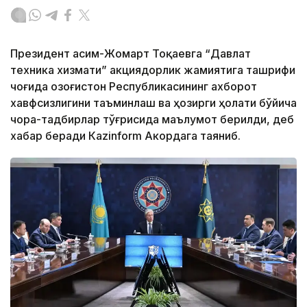
Президент Қасим-Жомарт Тоқаевга “Давлат
техника хизмати” акциядорлик жамиятига ташрифи
чоғида Қозоғистон Республикасининг ахборот
хавфсизлигини таъминлаш ва ҳозирги ҳолати бўйича
чора-тадбирлар тўғрисида маълумот берилди, деб
хабар беради Каzinform Акордага таяниб.