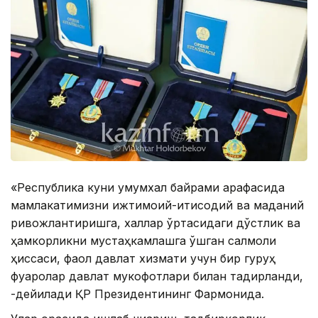
«Республика куни умумхалқ байрами арафасида
мамлакатимизни ижтимоий-иқтисодий ва маданий
ривожлантиришга, халқлар ўртасидаги дўстлик ва
ҳамкорликни мустаҳкамлашга қўшган салмоқли
ҳиссаси, фаол давлат хизмати учун бир гуруҳ
фуқаролар давлат мукофотлари билан тақдирланди,
-дейилади ҚР Президентининг Фармонида.