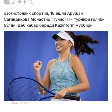
Қозоғистонлик спортчи, 18 ёшли Аружан
Сағиндиқова Монастир (Тунис) ITF турнири ғолиби
бўлди, деб хабар беради Каzinform мухбири.
Фото: ktf.kz