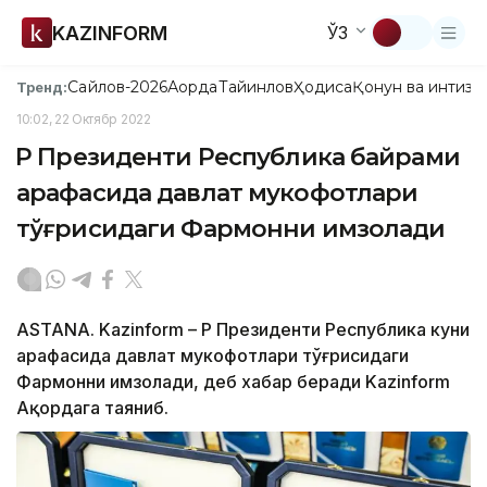
KAZINFORM
ЎЗ
Сайлов-2026
Ақорда
Тайинлов
Ҳодиса
Қонун ва интизо
Тренд:
10:02, 22 Октябр 2022
ҚР Президенти Республика байрами
арафасида давлат мукофотлари
тўғрисидаги Фармонни имзолади
ASTANA. Kazinform – ҚР Президенти Республика куни
арафасида давлат мукофотлари тўғрисидаги
Фармонни имзолади, деб хабар беради Kazinform
Ақордага таяниб.