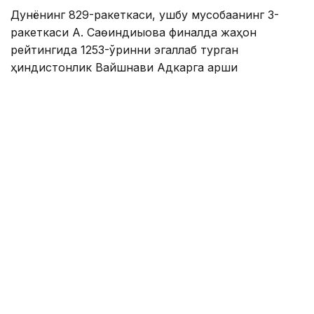
Дунёнинг 829-ракеткаси, ушбу мусобақанинг 3-
ракеткаси А. Саөиндиыова финалда жаҳон
рейтингида 1253-ўринни эгаллаб турган
ҳиндистонлик Вайшнави Адкарга қарши
чемпионлик учун кураш олиб борди.
Биринчи партия кескин курашлар остида ўтди,
Аружан тай-брейкда муваффақиятли ўйнади - 7:6
(8:6).
Иккинчи сетда қозоғистонлик ёш теннисчи рақибига
ҳеч қандай имконият қолдирмади - 6:0.
Шу тариқа Аружан Сағиндиқова муҳим ғалабага
эришди.
Эслатиб ўтамиз, аввалроқ Аружан Сағиндиқова
Тунисдаги мусобақа финалига чиққани ҳақида
хабар
берган эдик.
Муаллиф: Ғайсағали Сейтақ