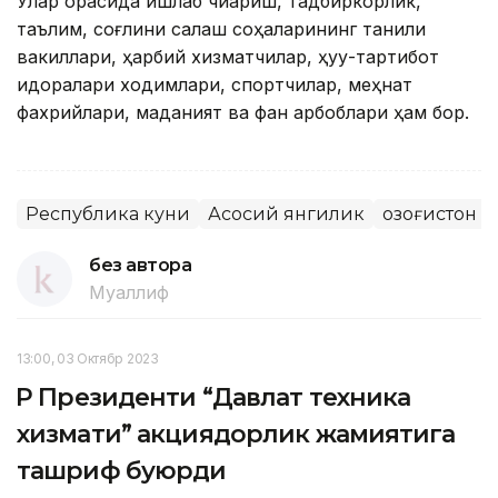
Улар орасида ишлаб чиқариш, тадбиркорлик,
таълим, соғлиқни сақлаш соҳаларининг таниқли
вакиллари, ҳарбий хизматчилар, ҳуқуқ-тартибот
идоралари ходимлари, спортчилар, меҳнат
фахрийлари, маданият ва фан арбоблари ҳам бор.
Республика куни
Асосий янгилик
Қозоғистон 
без автора
Муаллиф
13:00, 03 Октябр 2023
ҚР Президенти “Давлат техника
хизмати” акциядорлик жамиятига
ташриф буюрди