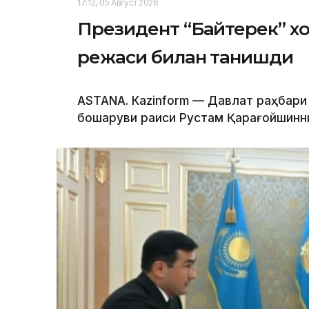
17:12, 05 Август 2026
Президент “Байтерек” 
режаси билан танишди
ASTANА. Каzinform — Давлат раҳбари
бошқаруви раиси Рустам Қарағойшинни қ