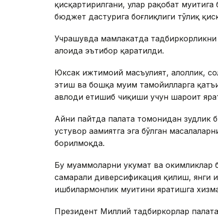
қисқартирилгани, улар рақобат муҳитига
бюджет дастурига боғлиқлиги тўлиқ қис
Учрашувда мамлакатда тадбиркорликни
алоҳида эътибор қаратилди.
Юксак ижтимоий масъулият, ҳалоллик, сол
этиш ва бошқа муҳим тамойилларга қатъ
авлоди етишиб чиқиши учун шароит яра
Айни пайтда палата томонидан зудлик би
устувор аҳамиятга эга бўлган масалаларн
борилмоқда.
Бу муаммоларни ҳукумат ва ҳокимликлар 
самарали диверсификация қилиш, янги 
ишбилармонлик муҳитини яратишга хизма
Президент Миллий тадбиркорлар палата