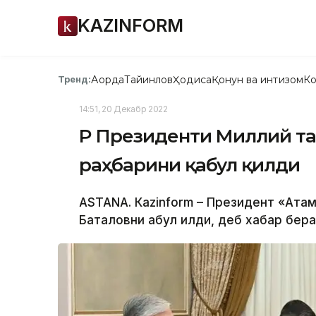
KAZINFORM
Ақорда
Тайинлов
Ҳодиса
Қонун ва интизом
Ко
Тренд:
14:51, 20 Декабр 2022
ҚР Президенти Миллий т
раҳбарини қабул қилди
ASTANА. Кazinform – Президент «Ата
Баталовни қабул қилди, деб хабар бера