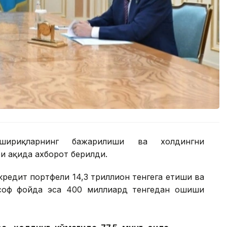
шириқларнинг бажарилиши ва холдингни
 ҳақида ахборот берилди.
редит портфели 14,3 триллион тенгега етиши ва
 соф фойда эса 400 миллиард тенгедан ошиши