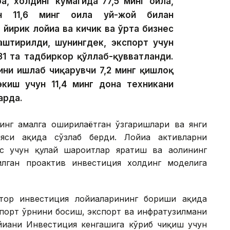
а, холдинг кўмагида 77,5 минг оила,
ан 11,6 минг оила уй-жой билан
 йирик лойиҳа ва кичик ва ўрта бизнес
лаштирилди, шунингдек, экспорт учун
31 та тадбиркор қўллаб-қувватланди.
ини ишлаб чиқарувчи 7,2 минг қишлоқ
экиш учун 11,4 минг дона техникани
арда.
инг амалга оширилаётган ўзгаришлари ва янги
си ҳақида сўзлаб берди. Лойиҳа активларни
с учун қулай шароитлар яратиш ва аҳолининг
лган проактив инвестиция холдинг моделига
ор инвестиция лойиҳаларининг бориши ҳақида
мпорт ўрнини босиш, экспорт ва инфратузилмани
йиҳани Инвестиция кенгашига кўриб чиқиш учун