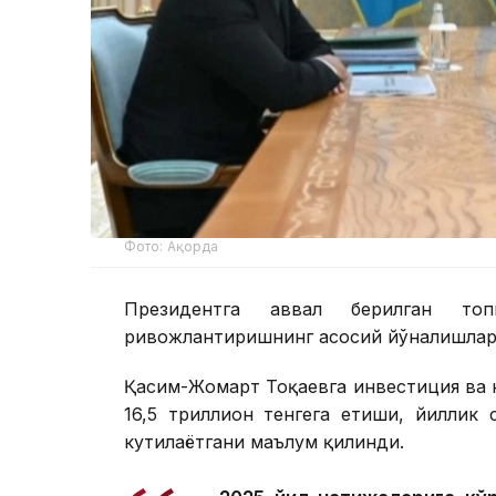
Фото: Ақорда
Президентга аввал берилган топ
ривожлантиришнинг асосий йўналишлари
Қасим-Жомарт Тоқаевга инвестиция ва к
16,5 триллион тенгега етиши, йиллик
кутилаётгани маълум қилинди.