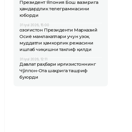
Президент Япония Бош вазирига
ҳамдардлик телеграммасини
юборди
31 iyul 2026, 15:00
Қозоғистон Президенти Марказий
Осиё мамлакатлари учун узоқ
муддатли ҳамкорлик режасини
ишлаб чиқишни таклиф қилди
31 iyul 2026, 12:11
Давлат раҳбари Қирғизистоннинг
Чўлпон-Ота шаҳрига ташриф
буюрди