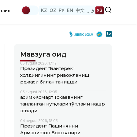
KZ
QZ
РУ
EN
中文
ق ز
ЎЗ
аҳлил
Мавзуга оид
05 avgust 2026, 17:12
Президент “Байтерек”
холдингининг ривожланиш
режаси билан танишди
05 avgust 2026, 12:35
Қасим-Жомарт Тоқаевнинг
танланган нутқлари тўплами нашр
этилди
04 avgust 2026, 18:05
Президент Пашинянни
Арманистон Бош вазири