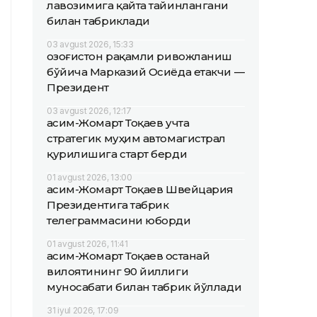
лавозимига қайта тайинлангани
билан табриклади
03 avgust 2026, 15:33
Қозоғистон рақамли ривожланиш
бўйича Марказий Осиёда етакчи —
Президент
03 avgust 2026, 12:17
Қасим-Жомарт Тоқаев учта
стратегик муҳим автомагистрал
қурилишига старт берди
01 avgust 2026, 13:00
Қасим-Жомарт Тоқаев Швейцария
Президентига табрик
телеграммасини юборди
01 avgust 2026, 11:41
Қасим-Жомарт Тоқаев Қостанай
вилоятининг 90 йиллиги
муносабати билан табрик йўллади
31 iyul 2026, 17:09