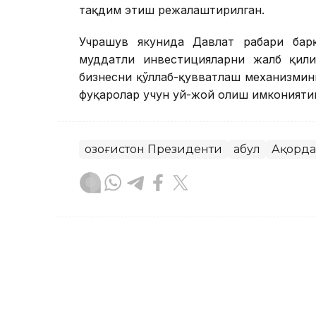
тақдим этиш режалаштирилган.
Учрашув якунида Давлат раҳбари ба
муддатли инвестицияларни жалб қили
бизнесни қўллаб-қувватлаш механизмин
фуқаролар учун уй-жой олиш имкониятин
Қозоғистон Президенти
Қабул
Ақорда
Бекабат Узаков
Муаллиф