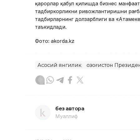
қарорлар қабул қилишда бизнес манфаатл
тадбиркорликни ривожлантиришни рағба
тадбирларнинг долзарблиги ва «Атамек
таъкидлади.
Фото: аkorda.kz
Асосий янгилик
Қозоғистон Президе
без автора
Муаллиф