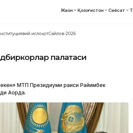
Жаҳон
Қозоғистон
Сиёсат
Т
нституциявий ислоҳот
Сайлов-2026
адбиркорлар палатаси
мекен» МТП Президиуми раиси Райимбек
ди Ақорда.