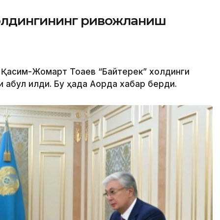
холдингининг ривожланиш
 Қасим-Жомарт Тоқаев “Байтерек” холдинги
абул қилди. Бу ҳақда Ақорда хабар берди.