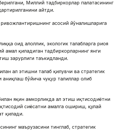
 берилгани, Миллий тадбиркорлар палатасининг
қартирилганини айтди.
 ривожлантиришнинг асосий йўналишларига
иққа оид ҳалоллик, экологик талабларга риоя
ий амал қиладиган тадбиркорларнинг янги
тиш зарурлиги таъкидланди.
лан ҳал этишни талаб қилувчи ва стратегик
и аниқлаш бўйича чуқур таҳлиллар олиб
билан яқин ҳамкорликда ҳал этиш иқтисодиётни
иқтисодий сиёсатни амалга ошириш, қулай
т қилади.
сининг маърузасини тинглаб, стратегик