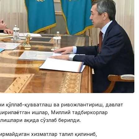
кни қўллаб-қувватлаш ва ривожлантириш, давлат
оширилаётган ишлар, Миллий тадбиркорлар
лишлари ҳақида сўзлаб берилди.
ирмайдиган хизматлар таҳлил қилиниб,