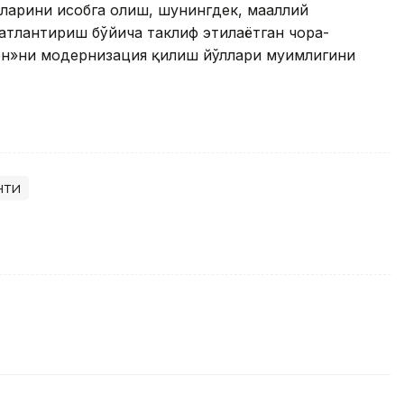
арини ҳисобга олиш, шунингдек, маҳаллий
тлантириш бўйича таклиф этилаётган чора-
ен»ни модернизация қилиш йўллари муҳимлигини
нти