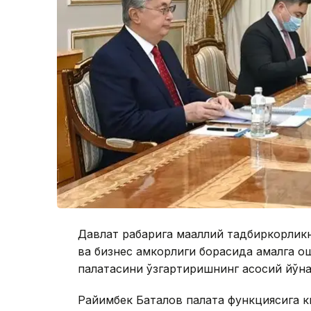
Давлат раҳбарига маҳаллий тадбиркорли
ва бизнес ҳамкорлиги борасида амалга 
палатасини ўзгартиришнинг асосий йўна
Райимбек Баталов палата функциясига к