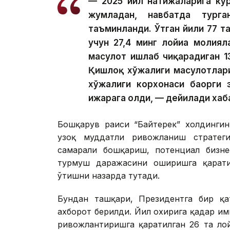
— 2025 йил натижаларига кўр
жумладан, навбатда тург
таъминланди. Ўтган йили 77 та
учун 27,4 минг лойиҳа молия
маҳсулот ишлаб чиқарадиган 1
Қишлоқ хўжалиги маҳсулотлар
хўжалиги корхонаси баҳорги 
ижарага олди, — дейилади хаб
Бошқарув раиси “Байтерек” холдингин
узоқ муддатли ривожланиш стратегия
самарали бошқариш, потенциал бизне
турмуш даражасини оширишга қарати
ўтишни назарда тутади.
Бундан ташқари, Президентга бир қат
ахборот берилди. Йил охирига қадар и
ривожлантиришга қаратилган 26 та ло