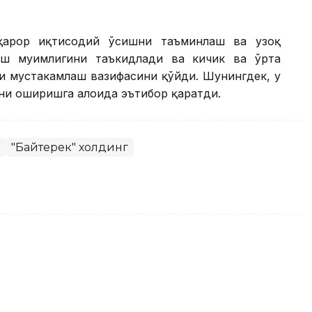
рқарор иқтисодий ўсишни таъминлаш ва узоқ
ш муҳимлигини таъкидлади ва кичик ва ўрта
и мустаҳкамлаш вазифасини қўйди. Шунингдек, у
и оширишга алоҳида эътибор қаратди.
"Байтерек" холдинг