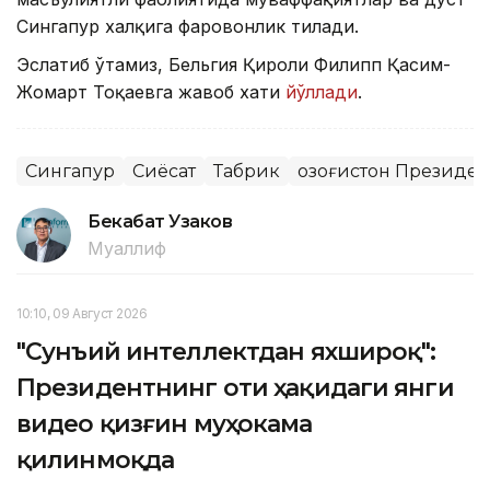
Сингапур халқига фаровонлик тилади.
Эслатиб ўтамиз, Бельгия Қироли Филипп Қасим-
Жомарт Тоқаевга жавоб хати
йўллади
.
Сингапур
Сиёсат
Табрик
Қозоғистон Президе
Бекабат Узаков
Муаллиф
10:10, 09 Август 2026
"Сунъий интеллектдан яхшироқ":
Президентнинг оти ҳақидаги янги
видео қизғин муҳокама
қилинмоқда