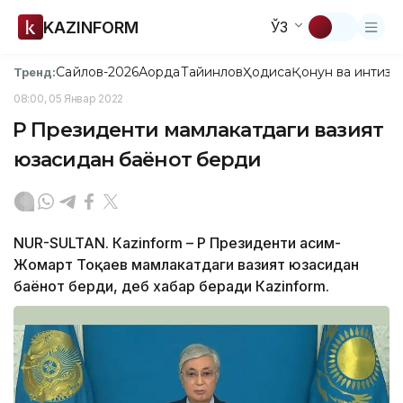
KAZINFORM
ЎЗ
Сайлов-2026
Ақорда
Тайинлов
Ҳодиса
Қонун ва интизо
Тренд:
08:00, 05 Январ 2022
ҚР Президенти мамлакатдаги вазият
юзасидан баёнот берди
NUR-SULTAN. Кazinform – ҚР Президенти Қасим-
Жомарт Тоқаев мамлакатдаги вазият юзасидан
баёнот берди, деб хабар беради Кazinform.