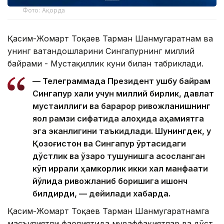
Фото: Ақорда
Қасим-Жомарт Тоқаев Тарман Шанмугаратнам ва
унинг ватандошларини Сингапурнинг миллий
байрами - Мустақиллик куни билан табриклади.
— Телеграммада Президент ушбу байрам
Сингапур халқи учун миллий бирлик, давлат
мустақиллиги ва барқарор ривожланишнинг
яққол рамзи сифатида алоҳида аҳамиятга
эга эканлигини таъкидлади. Шунингдек, у
Қозоғистон ва Сингапур ўртасидаги
дўстлик ва ўзаро тушунишга асосланган
кўп қиррали ҳамкорлик икки халқ манфаати
йўлида ривожланиб боришига ишонч
билдирди, — дейилади хабарда.
Қасим-Жомарт Тоқаев Тарман Шанмугаратнамга
масъулиятли фаолиятида муваффақиятлар ва дўст