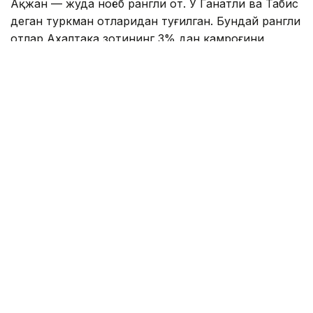
Ақжан — жуда ноёб рангли от. У Ганатли ва Табис
деган туркман отларидан туғилган. Бундай рангли
отлар Ахалтака зотининг 3% дан камроғини
ташкил қилади.
Шунинг учун Ақжаннинг шуҳрати бутун дунёга ва
ижтимоий тармоқларда тарқалди.
Даштдан олинган видео 2 миллиондан ортиқ
ўқувчига эга машҳур блогер Дастан
Мухаметраҳимнинг саҳифасида эълон қилинди.
— Сунъий интеллектдан яхшироқ. Чунки у ҳақиқий,
—дейилади видео изоҳида.
Суратга олиш ишлари Астана яқинида бўлиб ўтди.
— Биз отни ёввойи табиатга қўйиб юборган ва уни
дрон ёрдамида суратга олган биринчи одам
бўлдик. Президентимизнинг ишончига кўра, унинг
севимли отини суратга олиш менга насиб этган