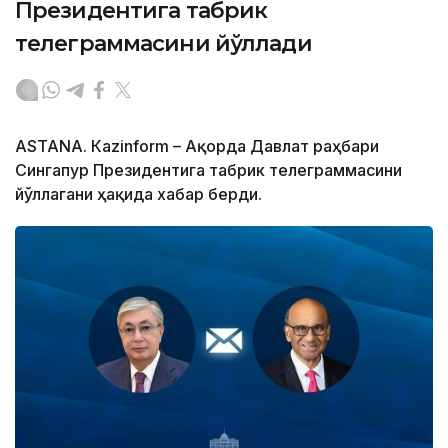
Президентига табрик
телеграммасини йўллади
ASTANА. Кazinform – Ақорда Давлат раҳбари
Сингапур Президентига табрик телеграммасини
йўллагани ҳақида хабар берди.