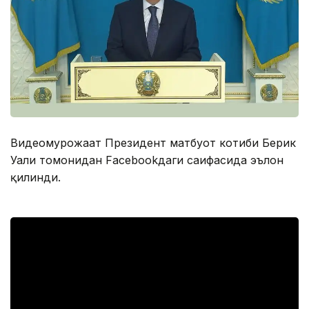
Видеомурожаат Президент матбуот котиби Берик
Уали томонидан Facebookдаги саҳифасида эълон
қилинди.