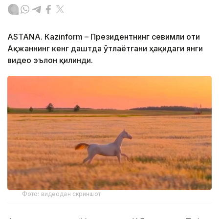
ASTANА. Кazinform – Президентнинг севимли оти
Ақжаннинг кенг даштда ўтлаётгани ҳақидаги янги
видео эълон қилинди.
Фото: видеодан скриншот