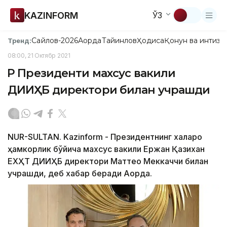
KAZINFORM
ЎЗ
Сайлов-2026
Ақорда
Тайинлов
Ҳодиса
Қонун ва интизо
Тренд:
08:00, 21 Октябр 2021
ҚР Президенти махсус вакили
ДИИҲБ директори билан учрашди
NUR-SULTAN. Kazinform - Президентнинг халқаро
ҳамкорлик бўйича махсус вакили Ержан Қазихан
ЕХҲТ ДИИҲБ директори Маттео Меккаччи билан
учрашди, деб хабар беради Ақорда.