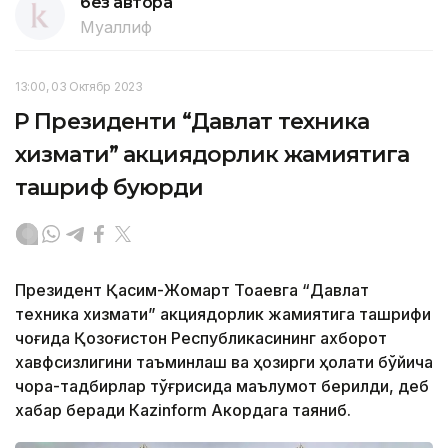
без автора
Муаллиф
13:00, 03 Октябр 2023
ҚР Президенти “Давлат техника
хизмати” акциядорлик жамиятига
ташриф буюрди
Президент Қасим-Жомарт Тоқаевга “Давлат
техника хизмати” акциядорлик жамиятига ташрифи
чоғида Қозоғистон Республикасининг ахборот
хавфсизлигини таъминлаш ва ҳозирги ҳолати бўйича
чора-тадбирлар тўғрисида маълумот берилди, деб
хабар беради Каzinform Акордага таяниб.