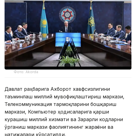
Фото: Akorda
Давлат раҳбарига Ахборот хавфсизлигини
таъминлаш миллий мувофиқлаштириш маркази,
Телекоммуникация тармоқларини бошқариш
маркази, Компьютер ҳодисаларига қарши
курашиш миллий хизмати ва Зарарли кодларни
ўрганиш маркази фаолиятининг жараёни ва
натижалари кўрсатилди.