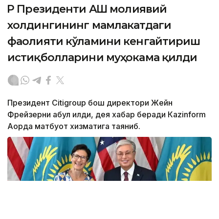
ҚР Президенти АҚШ молиявий
холдингининг мамлакатдаги
фаолияти кўламини кенгайтириш
истиқболларини муҳокама қилди
Президент Citigroup бош директори Жейн
Фрейзерни қабул қилди, дея хабар беради Кazinform
Ақорда матбуот хизматига таяниб.