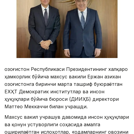
Қозоғистон Республикаси Президентининг халқаро
ҳамкорлик бўйича махсус вакили Ержан Қазихан
Қозоғистонга биринчи марта ташриф буюраётган
ЕХҲТ Демократик институтлар ва инсон
ҳуқуқлари бўйича бюроси (ДИИҲБ) директори
Маттео Меккаччи билан учрашди.
Махсус вакил учрашув давомида инсон ҳуқуқлари
ва қонун устуворлиги соҳасида амалга
оширилаётган ислоҳотлар, «одамларнинг овозини