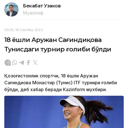
Бекабат Узаков
Муаллиф
09:05, 18 Сентябр 2023
18 ёшли Аружан Сағиндиқова
Тунисдаги турнир ғолиби бўлди
Қозоғистонлик спортчи, 18 ёшли Аружан
Сағиндиқова Монастир (Тунис) ITF турнири ғолиби
бўлди, деб хабар беради Каzinform мухбири.