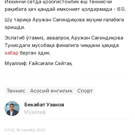
Иккинчи сетда қозоғистонлик ёш теннисчи
рақибига ҳеч қандай имконият қолдирмади - 6:0.
Шу тариқа Аружан Сағиндиқова муҳим ғалабага
эришди.
Эслатиб ўтамиз, аввалроқ Аружан Сағиндиқова
Тунисдаги мусобақа финалига чиққани ҳақида
хабар
берган эдик.
Муаллиф: Ғайсағали Сейтақ
Теннис
Асосий янгилик
Спорт
Бекабат Узаков
Муаллиф
07:02, 18 Сентябр 2023