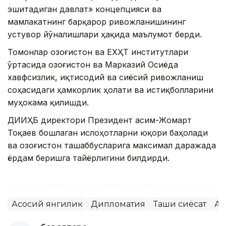
эшитадиган давлат» концепцияси ва
мамлакатнинг барқарор ривожланишининг
устувор йўналишлари ҳақида маълумот берди.
Томонлар Қозоғистон ва ЕХҲТ институтлари
ўртасида Қозоғистон ва Марказий Осиёда
хавфсизлик, иқтисодий ва сиёсий ривожланиш
соҳасидаги ҳамкорлик ҳолати ва истиқболларини
муҳокама қилишди.
ДИИҲБ директори Президент Қасим-Жомарт
Тоқаев бошлаган ислоҳотларни юқори баҳолади
ва Қозоғистон ташаббусларига максимал даражада
ёрдам беришга тайёрлигини билдирди.
Асосий янгилик
Дипломатия
Ташқи сиёсат
Ақ