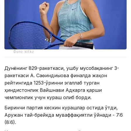
Фото: ktf.kz
Дунёнинг 829-ракеткаси, ушбу мусобақанинг 3-
ракеткаси А. Саөиндиыова финалда жаҳон
рейтингида 1253-ўринни эгаллаб турган
ҳиндистонлик Вайшнави Адкарга қарши
чемпионлик учун кураш олиб борди.
Биринчи партия кескин курашлар остида ўтди,
Аружан тай-брейкда муваффақиятли ўйнади - 7:6
(8:6).