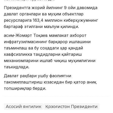
Президентга жорий йилнинг 9 ойи давомида
давлат органлари ва муҳим объектлар
ресурсларига 163,4 миллион киберҳужумнинг
бартараф этилгани маълум қилинди.
Қасим-Жомарт Тоқаев мамлакат ахборот
инфратузилмасининг барқарор ишлашини
таъминлаш ва бу соҳадаги ҳар қандай
хавфсизликка таҳдидларни қайтариш
механизмларини ишлаб чиқиш муҳимлигини
таъкидлади.
Давлат раҳбари ушбу фаолиятни
такомиллаштириш юзасидан бир қатор аниқ
топшириқлар берди.
Асосий янгилик
Қозоғистон Президенти