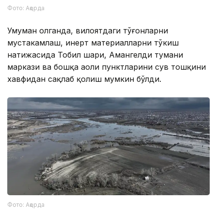
Фото: Ақорда
Умуман олганда, вилоятдаги тўғонларни
мустаҳкамлаш, инерт материалларни тўкиш
натижасида Тобил шаҳри, Амангелди тумани
маркази ва бошқа аҳоли пунктларини сув тошқини
хавфидан сақлаб қолиш мумкин бўлди.
Фото: Ақорда