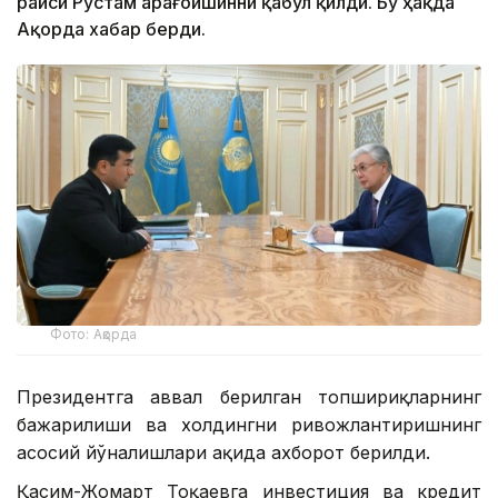
раиси Рустам Қарағойшинни қабул қилди. Бу ҳақда
Ақорда хабар берди.
Фото: Ақорда
Президентга аввал берилган топшириқларнинг
бажарилиши ва холдингни ривожлантиришнинг
асосий йўналишлари ҳақида ахборот берилди.
Қасим-Жомарт Тоқаевга инвестиция ва кредит