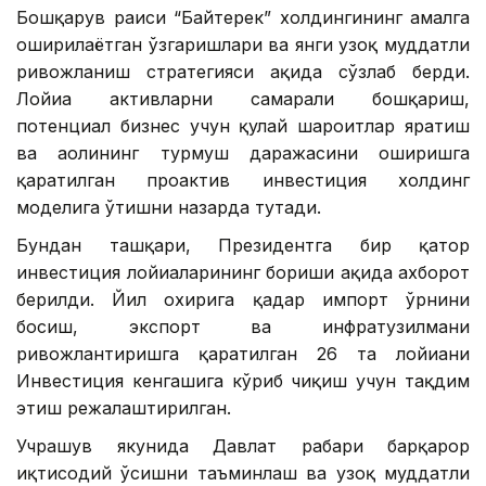
Бошқарув раиси “Байтерек” холдингининг амалга
оширилаётган ўзгаришлари ва янги узоқ муддатли
ривожланиш стратегияси ҳақида сўзлаб берди.
Лойиҳа активларни самарали бошқариш,
потенциал бизнес учун қулай шароитлар яратиш
ва аҳолининг турмуш даражасини оширишга
қаратилган проактив инвестиция холдинг
моделига ўтишни назарда тутади.
Бундан ташқари, Президентга бир қатор
инвестиция лойиҳаларининг бориши ҳақида ахборот
берилди. Йил охирига қадар импорт ўрнини
босиш, экспорт ва инфратузилмани
ривожлантиришга қаратилган 26 та лойиҳани
Инвестиция кенгашига кўриб чиқиш учун тақдим
этиш режалаштирилган.
Учрашув якунида Давлат раҳбари барқарор
иқтисодий ўсишни таъминлаш ва узоқ муддатли