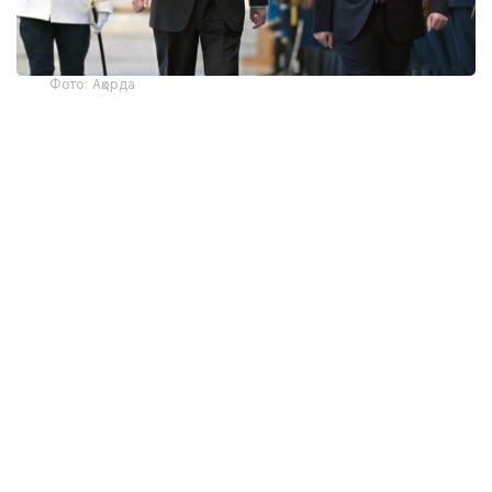
Фото: Ақорда
— Никол Пашинян илиқ сўзлар учун
миннатдорчилик билдирди ва Қозоғистон
Президенти ва халқига Қурултой
сайловларини муваффақиятли ўтказишни
тилади. Президент ва Бош вазир
Қозоғистон-Арманистон
муносабатларининг жадал
ривожланишидан мамнун эканликларини
таъкидладилар ва икки мамлакат
ўртасидаги кўп қиррали ҳамкорликни
чуқурлаштиришга тайёр эканликларини
тасдиқладилар. Бундан ташқари, илгари
эришилган келишувларнинг, жумладан,