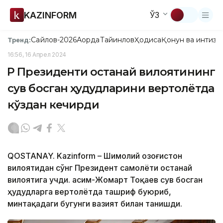
KAZINFORM
ЎЗ
Сайлов-2026
Ақорда
Тайинлов
Ҳодиса
Қонун ва интизо
Тренд:
16:56, 16 Апрел 2024
ҚР Президенти Қостанай вилоятининг
сув босган ҳудудларини вертолётда
кўздан кечирди
QOSTANAY. Kazinform – Шимолий Қозоғистон
вилоятидан сўнг Президент самолёти Қостанай
вилоятига учди. Қасим-Жомарт Тоқаев сув босган
ҳудудларга вертолётда ташриф буюриб,
минтақадаги бугунги вазият билан танишди.