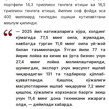
портфели 14,3 триллион тенгега етиши ва 16,5
триллион тенгега етиши, йиллик соф фойда эса
400 миллиард тенгедан ошиши кутилаётгани
маълум қилинди.
— 2025 йил натижаларига кўра, холдинг
кўмагида 77,5 минг оила, жумладан,
навбатда турган 11,6 минг оила уй-жой
билан таъминланди. Ўтган йили 77 та
йирик лойиҳа ва кичик ва ўрта бизнес учун
27,4 минг лойиҳа молиялаштирилди,
шунингдек, экспорт учун маҳсулот ишлаб
чиқарадиган 131 та тадбиркор қўллаб-
қувватланди. Қишлоқ хўжалиги
маҳсулотларини ишлаб чиқарувчи 7,2 минг
қишлоқ хўжалиги корхонаси баҳорги экиш
учун 11,4 минг дона техникани ижарага
олди, — дейилади хабарда.