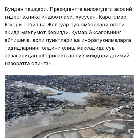
Бундан ташқари, Президентга вилоятдаги асосий
гидротехника иншоотлари, хусусан, Қаратомар,
Юқори Тобил ва Желқуар сув омборлари ҳолати
ҳақида маълумот берилди. Қумар Ақсаловнинг
айтишича, аҳоли пунктлари ва инфратузилмаларга
таҳдидларнинг олдини олиш мақсадида сув
ҳавзаларидан юборилаётган сув миқдори доимий
назоратга олинган.