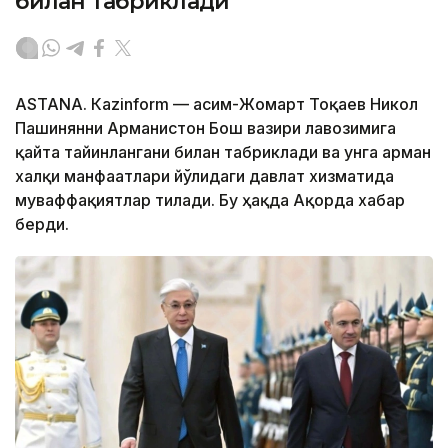
билан табриклади
ASTANА. Кazinform — Қасим-Жомарт Тоқаев Никол
Пашинянни Арманистон Бош вазири лавозимига
қайта тайинлангани билан табриклади ва унга арман
халқи манфаатлари йўлидаги давлат хизматида
муваффақиятлар тилади. Бу ҳақда Ақорда хабар
берди.