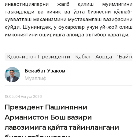
инвестицияларни жалб қилиш муҳимлигини
таъкидлади ва кичик ва ўрта бизнесни қўллаб-
қувватлаш механизмини мустаҳкамлаш вазифасини
қўйди. Шунингдек, у фуқаролар учун уй-жой олиш
имкониятини оширишга алоҳида эътибор қаратди.
Қозоғистон Президенти
Қабул
Ақорда
"Байтер
Бекабат Узаков
Муаллиф
18:05, 04 Август 2026
Президент Пашинянни
Арманистон Бош вазири
лавозимига қайта тайинлангани