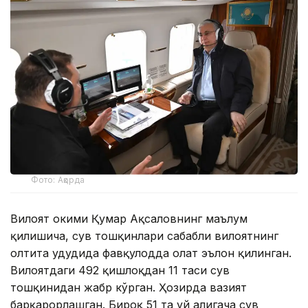
Фото: Ақорда
Вилоят ҳокими Қумар Ақсаловнинг маълум
қилишича, сув тошқинлари сабабли вилоятнинг
олтита ҳудудида фавқулодда ҳолат эълон қилинган.
Вилоятдаги 492 қишлоқдан 11 таси сув
тошқинидан жабр кўрган. Ҳозирда вазият
барқарорлашган. Бироқ 51 та уй ҳалигача сув