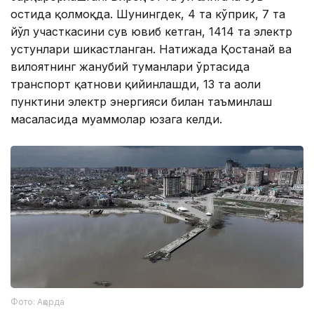
остида қолмоқда. Шунингдек, 4 та кўприк, 7 та
йўл участкасини сув ювиб кетган, 1414 та электр
устунлари шикастланган. Натижада Қостанай ва
вилоятнинг жанубий туманлари ўртасида
транспорт қатнови қийинлашди, 13 та аҳоли
пунктини электр энергияси билан таъминлаш
масаласида муаммолар юзага келди.
Фото: Ақорда