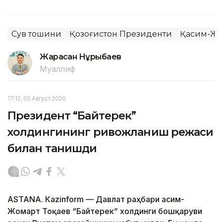
Сув тошқини
Қозоғистон Президенти
Қасим-Жом
Жарасқан Нұрыбаев
Муаллиф
17:12, 05 Август 2026
Президент “Байтерек”
холдингининг ривожланиш режаси
билан танишди
ASTANА. Каzinform — Давлат раҳбари Қасим-
Жомарт Тоқаев “Байтерек” холдинги бошқаруви