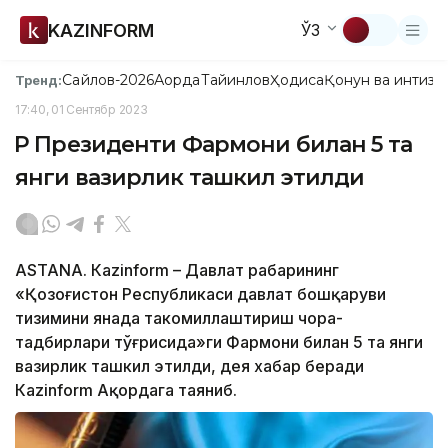
KAZINFORM
ЎЗ
Сайлов-2026
Ақорда
Тайинлов
Ҳодиса
Қонун ва интизо
Тренд:
17:40, 01 Сентябр 2023
ҚР Президенти Фармони билан 5 та
янги вазирлик ташкил этилди
ASTANА. Кazinform – Давлат раҳбарининг
«Қозоғистон Республикаси давлат бошқаруви
тизимини янада такомиллаштириш чора-
тадбирлари тўғрисида»ги Фармони билан 5 та янги
вазирлик ташкил этилди, дея хабар беради
Кazinform Ақордага таяниб.