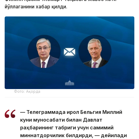
йўллаганини хабар қилди.
Фото: Ақорда
— Телеграммада Қирол Бельгия Миллий
куни муносабати билан Давлат
раҳбарининг табриги учун самимий
миннатдорчилик билдирди, — дейилади