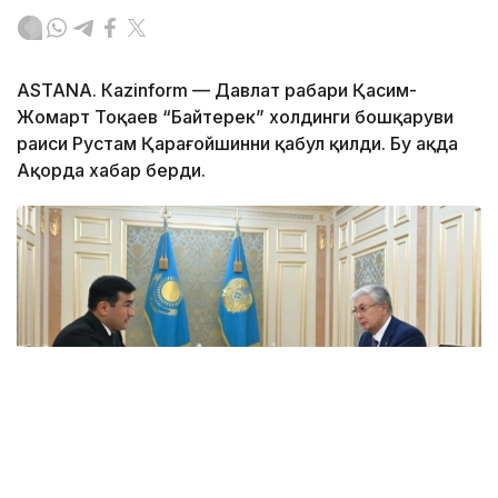
ASTANА. Каzinform — Давлат раҳбари Қасим-
Жомарт Тоқаев “Байтерек” холдинги бошқаруви
раиси Рустам Қарағойшинни қабул қилди. Бу ҳақда
Ақорда хабар берди.
Фото: Ақорда