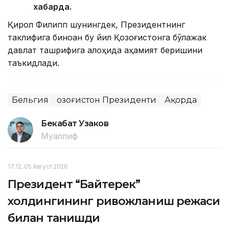
хабарда.
Қирол Филипп шунингдек, Президентнинг
таклифига биноан бу йил Қозоғистонга бўлажак
давлат ташрифига алоҳида аҳамият беришини
таъкидлади.
Бельгия
Қозоғистон Президенти
Ақорда
Бекабат Узаков
Муаллиф
17:12, 05 Август 2026
Президент “Байтерек”
холдингининг ривожланиш режаси
билан танишди