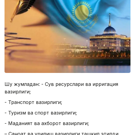
Шу жумладан: - Сув ресурслари ва ирригация
вазирлиги;
- Транспорт вазирлиги;
- Туризм ва спорт вазирлиги;
- Маданият ва ахборот вазирлиги;
– Саноат ва қурилиш вазирлиги ташкил этилди.