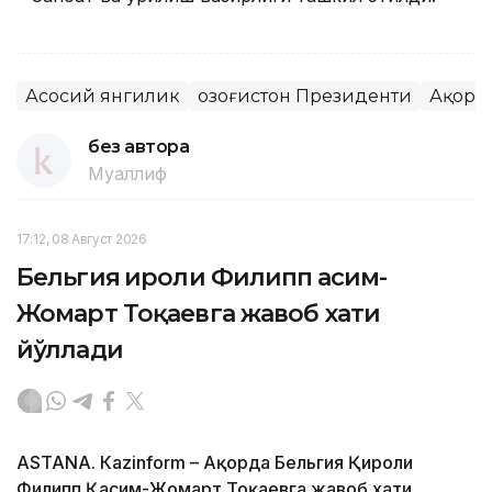
Асосий янгилик
Қозоғистон Президенти
Ақорд
без автора
Муаллиф
17:12, 08 Август 2026
Бельгия Қироли Филипп Қасим-
Жомарт Тоқаевга жавоб хати
йўллади
ASTANА. Кazinform – Ақорда Бельгия Қироли
Филипп Қасим-Жомарт Тоқаевга жавоб хати