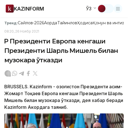
KAZINFORM
ЎЗ
Сайлов-2026
Ақорда
Тайинлов
Ҳодиса
Қонун ва интизо
Тренд:
08:20, 26 Ноябр 2021
ҚР Президенти Европа кенгаши
Президенти Шарль Мишель билан
музокара ўтказди
BRUSSELS. Kazinform - Қозоғистон Президенти Қасим-
Жомарт Тоқаев Европа кенгаши Президенти Шарль
Мишель билан музокара ўтказди, дея хабар беради
Kazinform Aкордага таяниб.