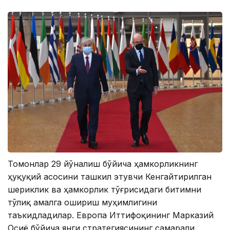
Томонлар 29 йўналиш бўйича ҳамкорликнинг
ҳуқуқий асосини ташкил этувчи Кенгайтирилган
шериклик ва ҳамкорлик тўғрисидаги битимни
тўлиқ амалга ошириш муҳимлигини
таъкидладилар. Европа Иттифоқининг Марказий
Осиё бўйича янги стратегиясининг самарали