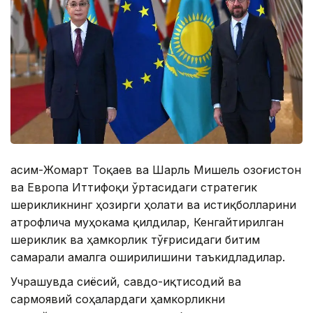
Қасим-Жомарт Тоқаев ва Шарль Мишель Қозоғистон
ва Европа Иттифоқи ўртасидаги стратегик
шерикликнинг ҳозирги ҳолати ва истиқболларини
атрофлича муҳокама қилдилар, Кенгайтирилган
шериклик ва ҳамкорлик тўғрисидаги битим
самарали амалга оширилишини таъкидладилар.
Учрашувда сиёсий, савдо-иқтисодий ва
сармоявий соҳалардаги ҳамкорликни