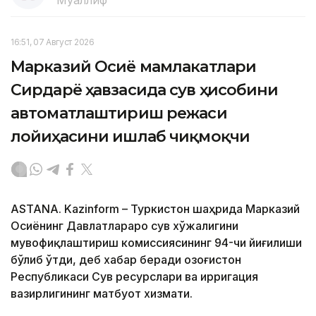
Муаллиф
16:51, 07 Август 2026
Марказий Осиё мамлакатлари
Сирдарё ҳавзасида сув ҳисобини
автоматлаштириш режаси
лойиҳасини ишлаб чиқмоқчи
ASTANA. Kazinform – Туркистон шаҳрида Марказий
Осиёнинг Давлатлараро сув хўжалигини
мувофиқлаштириш комиссиясининг 94-чи йиғилиши
бўлиб ўтди, деб хабар беради Қозоғистон
Республикаси Сув ресурслари ва ирригация
вазирлигининг матбуот хизмати.