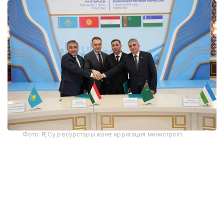
Фото: ҚР Су ресурстары және ирригация министрлігі
Тадбирда Қозоғистон Республикаси Сув
ресурслари ва ирригация вазири Нуржан
Нуржигитов, Тожикистон Республикаси
Энергетика ва сув ресурслари вазири Далер
Жума, Туркманистон Давлат сув хўжалиги