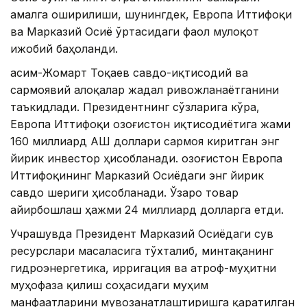
амалга оширилиши, шунингдек, Европа Иттифоқи
ва Марказий Осиё ўртасидаги фаол мулоқот
ижобий баҳоланди.
Қасим-Жомарт Тоқаев савдо-иқтисодий ва
сармоявий алоқалар жадал ривожланаётганини
таъкидлади. Президентнинг сўзларига кўра,
Европа Иттифоқи Қозоғистон иқтисодиётига жами
160 миллиард AҚШ доллари сармоя киритган энг
йирик инвестор ҳисобланади. Қозоғистон Европа
Иттифоқининг Марказий Осиёдаги энг йирик
савдо шериги ҳисобланади. Ўзаро товар
айирбошлаш ҳажми 24 миллиард долларга етди.
Учрашувда Президент Марказий Осиёдаги сув
ресурслари масаласига тўхталиб, минтақанинг
гидроэнергетика, ирригация ва атроф-муҳитни
муҳофаза қилиш соҳасидаги муҳим
манфаатларини мувозанатлаштиришга қаратилган