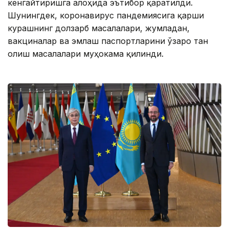
кенгайтиришга алоҳида эътибор қаратилди.
Шунингдек, коронавирус пандемиясига қарши
курашнинг долзарб масалалари, жумладан,
вакциналар ва эмлаш паспортларини ўзаро тан
олиш масалалари муҳокама қилинди.