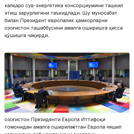
халқаро сув-энергетика консорциумини ташкил
этиш зарурлигини таъкидлади. Шу муносабат
билан Президент европалик ҳамкорларни
Қозоғистон ташаббусини амалга оширишга ҳисса
қўшишга чақирди.
Қозоғистон Президенти Европа Иттифоқи
томонидан амалга оширилаётган Европа «яшил