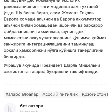
келишуви» деб номланувчи экологик
ривожланишнинг янги моделига ҳам тўхталиб
ўтди. Шу билан бирга, Қасим-Жомарт Тоқаев
Европа хомашё альянси ва Европа аккумулятор
альянси билан хомашёдан ишончли ва барқарор
фойдаланишни таъминлаш, шунингдек,
мамлакатни аккумуляторларнинг қўшимча қиймат
занжирига интеграциялашувини таъминлаш
орқали ҳамкорликни йўлга қўйишга тайёрлигини
билдирди.
Учрашув якунида Президент Шарль Мишельни
Қозоғистонга ташриф буюришни таклиф қилди.
Халқаро алоқалар
Асосий янгилик
Қозоғистон П
без автора