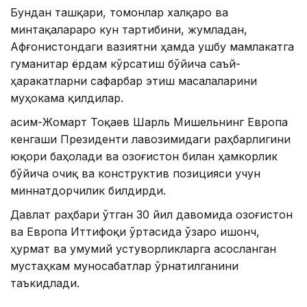
Бундан ташқари, томонлар халқаро ва
минтақалараро кун тартибини, жумладан,
Aфғонистондаги вазиятни ҳамда ушбу мамлакатга
гуманитар ёрдам кўрсатиш бўйича саъй-
ҳаракатларни сафарбар этиш масалаларини
муҳокама қилдилар.
Қасим-Жомарт Тоқаев Шарль Мишельнинг Европа
кенгаши Президенти лавозимидаги раҳбарлигини
юқори баҳолади ва Қозоғистон билан ҳамкорлик
бўйича очиқ ва конструктив позицияси учун
миннатдорчилик билдирди.
Давлат раҳбари ўтган 30 йил давомида Қозоғистон
ва Европа Иттифоқи ўртасида ўзаро ишонч,
ҳурмат ва умумий устуворликларга асосланган
мустаҳкам муносабатлар ўрнатилганини
таъкидлади.