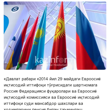
«Давлат раҳбари «2014 йил 29 майдаги Евроосиё
иқтисодий иттифоқи тўғрисидаги шартномага
Россия Федерацияси фуқаролари ва Евроосиё
иқтисодий комиссияси ва Евроосиё иқтисодий
иттифоқи суди мансабдор шахслари ва
ходимларини пенсия билан таъминлаш