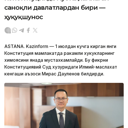
саноқли давлатлардан бири —
ҳуқуқшунос
ASTANA. Kazinform — 1 июлдан кучга кирган янги
Конституция мамлакатда ракамли хукукларнинг
химоясини янада мустахкамлайди. Бу фикрни
Конституциявий Суд хузуридаги Илмий-маслахат
кенгаши аъзоси Мирас Дауленов билдирди.