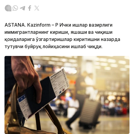
ASTANА. Кazinform – ҚР Ички ишлар вазирлиги
иммигрантларнинг кириши, яшаши ва чиқиши
қоидаларига ўзгартиришлар киритишни назарда
тутувчи буйруқ лойиҳасини ишлаб чиқди.