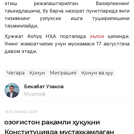
этиш режалаштирилган. Вазирликнинг
таъкидлашича, бу барча назорат пунктларида янги
тизимнинг узлуксиз ишга туширилишини
таъминлайди.
Ҳужжат Ashyq НҲА порталида
эълон
қилинди.
Унинг жамоатчилик учун муҳокамаси 17 августгача
давом этади.
Чегара
Қонун
Миграция
Қонун ва ҳуқуқ
Бекабат Узаков
Муаллиф
14:41, 08 Июл 2026
Қозоғистон рақамли ҳуқуқни
Конституцияда мустаҳкамлаган