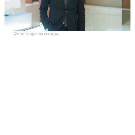
Фото: из архива спикера
Унинг сўзларига кўра, янги Конституцияда
ракамли хукуқлар, киберхавфсизлик, шахсий
маълумотлар ва интеллектуал мулкни ҳимоя қилиш
масалаларига алоҳида эътибор қаратилган.
“Қозоғистон ракамли хукуқларнинг
замонавий талабларини конституциявий
даражада тартибга солган дунёдаги
биринчи ҳамда саноқли давлатлардан
бири бўлади. Бундай норма аввалроқ
Португалия, Бразилия ва Доминикан
Республикаси конституцияларида ўз