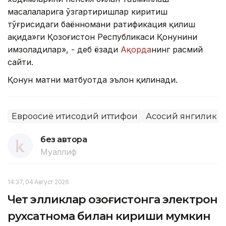
масалаларига ўзгартиришлар киритиш
тўғрисидаги баённомани ратификация қилиш
ҳақида»ги Қозоғистон Республикаси Қонунини
имзоладилар», - деб ёзади
Ақорда
нинг расмий
сайти.
Қонун матни матбуотда эълон қилинади.
Евроосиё иқтисодий иттифоқи
Асосий янгилик
без автора
Муаллиф
14:37, 04 Август 2026
Чет элликлар Қозоғистонга электрон
рухсатнома билан кириши мумкин