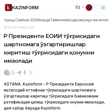
KAZINFORM
ЎЗ
Сайлов-2026
Ақорда
Тайинлов
Ҳодиса
Қонун ва интизо
Тренд:
16:38, 02 Ноябр 2022
ҚР Президенти ЕОИИ тўғрисидаги
шартномага ўзгартиришлар
киритиш тўғрисидаги қонунни
имзолади
ASTANA. Kazinform – ҚР Президенти Евроосиё
иқтисодий иттифоқи тўғрисидаги шартномага
ўзгартишлар киритиш тўғрисидаги баённомани
ратификация қилиш тўғрисидаги Қонунни имзолади,
дея хабар беради Kazinform.