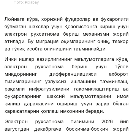
Фото: Pixabay
Лойиҳага кўра, хорижий фуқаролар ва фуқаролиги
бўлмаган шахслар учун Қозоғистонга кириш учун
электрон рухсатнома бериш механизми жорий
этилади. Бу миграция оқимларининг очиқ, тезкор
ва тўлиқ ҳисобга олинишини таъминлайди.
Ички ишлар вазирлигининг маълумотларига кўра,
электрон рухсатнома бериш учун тўлов
миқдорининг дифференциацияси ахборот
тизимларининг узлуксиз ишлашини таъминлаш,
рақамли инфратузилмани такомиллаштириш ва
фуқароларнинг шахсий маълумотларини ҳимоя
қилиш даражасини ошириш учун зарур бўлган
харажатларни қоплаш имконини беради.
Электрон рухсатнома тизимини 2026 йил
августдан декабргача босқичма-босқич жорий