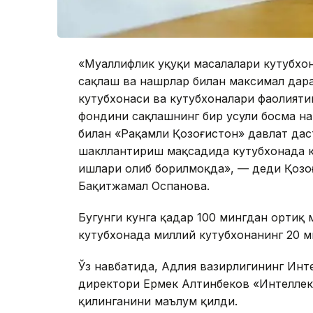
«Муаллифлик ҳуқуқи масалалари кутубхо
сақлаш ва нашрлар билан максимал дар
кутубхонаси ва кутубхоналари фаолият
фондини сақлашнинг бир усули босма 
билан «Рақамли Қозоғистон» давлат да
шакллантириш мақсадида кутубхонада 
ишлари олиб борилмоқда», — деди Қозо
Бақитжамал Оспанова.
Бугунги кунга қадар 100 мингдан ортиқ
кутубхонада миллий кутубхонанинг 20 м
Ўз навбатида, Адлия вазирлигининг Инт
директори Ермек Алтинбеков «Интеллект
қилинганини маълум қилди.