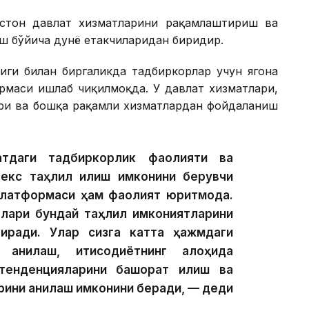
истон давлат хизматларини рақамлаштириш ва
 бўйича дунё етакчиларидан биридир.
иги билан биргаликда тадбиркорлар учун ягона
рмаси ишлаб чиқилмоқда. У давлат хизматлари,
ари ва бошқа рақамли хизматлардан фойдаланиш
атдаги тадбиркорлик фаолияти ва
лекс таҳлил қилиш имконини берувчи
платформаси ҳам фаолият юритмоқда.
ялари бундай таҳлил имкониятларини
иради. Улар сизга катта ҳажмдаги
 аниқлаш, иқтисодиётнинг алоҳида
тенденцияларини башорат қилиш ва
арини аниқлаш имконини беради, — деди