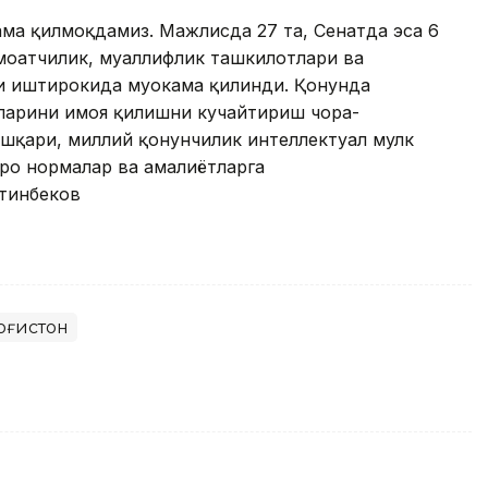
ама қилмоқдамиз. Мажлисда 27 та, Сенатда эса 6
моатчилик, муаллифлик ташкилотлари ва
и иштирокида муҳокама қилинди. Қонунда
қларини ҳимоя қилишни кучайтириш чора-
ашқари, миллий қонунчилик интеллектуал мулк
қаро нормалар ва амалиётларга
тинбеков
оғистон