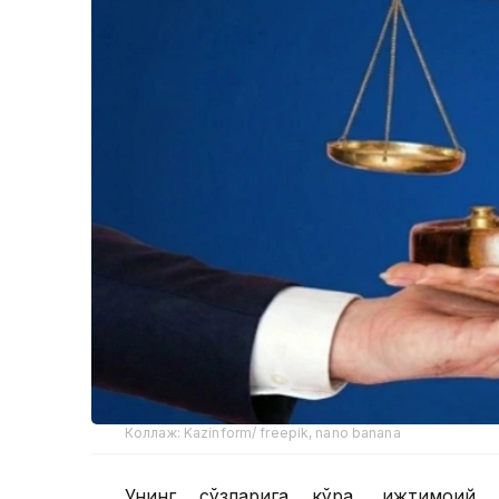
Коллаж: Kazinform/ freepik, nano banana
Унинг сўзларига кўра, ижтимоий л