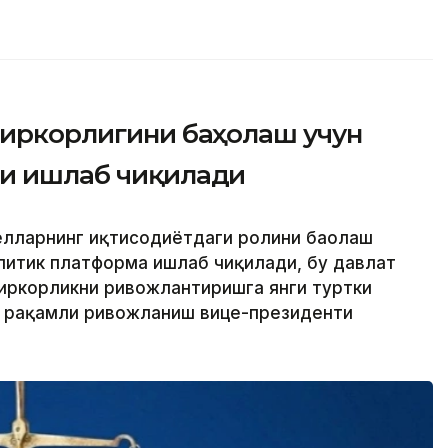
биркорлигини баҳолаш учун
си ишлаб чиқилади
ёлларнинг иқтисодиётдаги ролини баҳолаш
алитик платформа ишлаб чиқилади, бу давлат
иркорликни ривожлантиришга янги туртки
ва рақамли ривожланиш вице-президенти