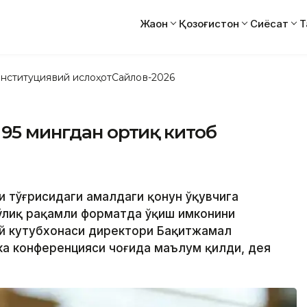
Жаҳон
Қозоғистон
Сиёсат
Т
нституциявий ислоҳот
Сайлов-2026
 95 мингдан ортиқ китоб
қи тўғрисидаги амалдаги қонун ўқувчига
ўлиқ рақамли форматда ўқиш имконини
ий кутубхонаси директори Бақитжамал
ика конференцияси чоғида маълум қилди, дея