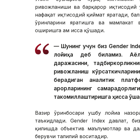
ривожланиши ва барқарор иқтисодий ў
нафақат иқтисодий қиймат яратади, ба
ўринларини яратишга ва мамлакат в
оширишга ҳам ҳисса қўшади.
— Шунинг учун биз Gender Ind
лойиҳа деб биламиз. Аёлл
даражасини, тадбиркорликни
ривожланиш кўрсаткичларин
берадиган аналитик платф
қарорларининг самарадорли
такомиллаштиришга ҳисса қўша
Вазир ўринбосари ушбу лойиҳа назор
таъкидлади. Gender Index давлат, би
қилишда объектив маълумотлар ва дал
берувчи таҳлилий воситадир.