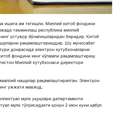
на ишига ҳам тегишли. Миллий китоб фондини
ажада таъминлаш республика миллий
ининг устувор йўналишларидан биридир. Китоб
нашрларни рақамлаштиришдир. Шу муносабат
стури доирасида электрон кутубхоналарни
китоб фондини кенг кўламли рақамлаштириш
ғистон Миллий кутубхонаси директори
 маҳаллий нашрлар рақамлаштирилган. Электрон
инг ҳужжати мавжуд.
еллектуал мулк ҳуқуқлари департаменти
уал мулк тўғрисида»ги қонун 2 июн куни қабул