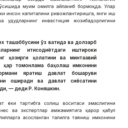
сишида муҳим омилга айланиб бормоқда. Улар
лки инсон капиталини ривожлантиришга, янги иш
а ҳудудларнинг инвестиция жозибадорлигини
ex ташаббусини ўз вақтида ва долзарб
арнинг иқтисодиётдаги иштироки
нг ҳозирги ҳолатини ва минтақавий
и ҳар томонлама баҳолаш имконини
ормани яратиш давлат бошқаруви
гини оширади ва давлат сиёсатини
ди, — деди Р. Коняшкин.
ат ёки тартибга солиш воситаси эмаслигини
знес ва экспертлар ҳамжамиятига қарор қабул
илларга асосланган таҳлилга таяниш имконини