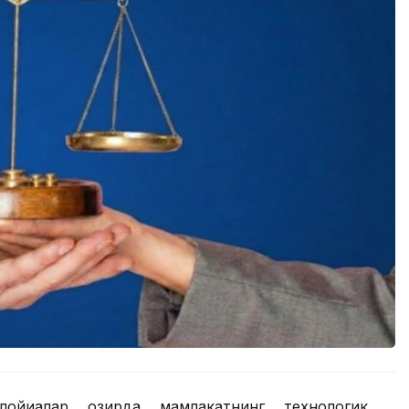
ойиҳалар ҳозирда мамлакатнинг технологик