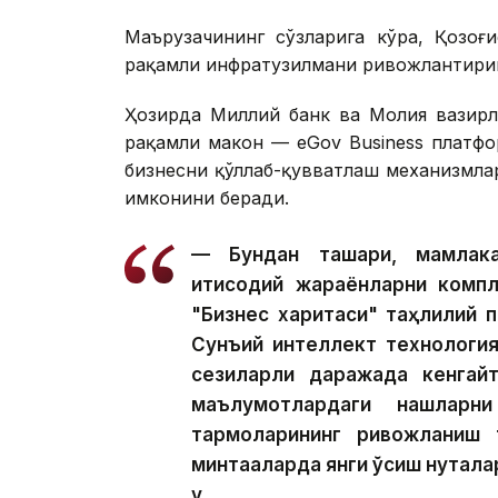
Маърузачининг сўзларига кўра, Қозоғ
рақамли инфратузилмани ривожлантириш
Ҳозирда Миллий банк ва Молия вазирл
рақамли макон — eGov Business платфо
бизнесни қўллаб-қувватлаш механизмл
имконини беради.
— Бундан ташқари, мамлак
иқтисодий жараёнларни комп
"Бизнес харитаси" таҳлилий 
Сунъий интеллект технологи
сезиларли даражада кенгайт
маълумотлардаги нақшларни
тармоқларининг ривожланиш 
минтақаларда янги ўсиш нуқтал
у.