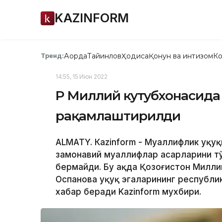
KAZINFORM
Ақорда
Тайинлов
Ҳодиса
Қонун ва интизом
Ко
Тренд:
14:55, 15 Июн 2022
ҚР Миллий кутубхонасида
рақамлаштирилди
ALMATY. Кazinform - Муаллифлик ҳуқу
замонавий муаллифлар асарларини т
бермайди. Бу ҳақда Қозоғистон Милл
Оспанова ҳуқуқ эгаларининг республ
хабар беради Kazinform мухбири.