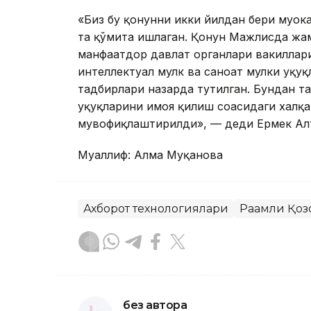
«Биз бу қонунни икки йилдан бери муҳок
та қўмита ишлаган. Қонун Мажлисда жа
манфаатдор давлат органлари вакиллар
интеллектуал мулк ва саноат мулки ҳуқу
тадбирлари назарда тутилган. Бундан т
ҳуқуқларини ҳимоя қилиш соҳасидаги хал
мувофиқлаштирилди», — деди Ермек Ал
Муаллиф: Алма Муқанова
Ахборот технологиялари
Рақамли Қоз
без автора