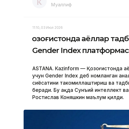
Муаллиф
11:10, 03 Июл 2026
Қозоғистонда аёллар тад
Gender Index платформа
ASTANА. Кazinform — Қозоғистонда а
учун Gender Index деб номланган ан
сиёсатини такомиллаштириш ва тадб
беради. Бу ҳақда Сунъий интеллект 
Ростислав Коняшкин маълум қилди.