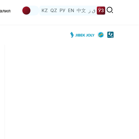
KZ
QZ
РУ
EN
中文
ق ز
ЎЗ
аҳлил