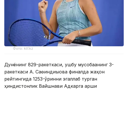
Фото: ktf.kz
Дунёнинг 829-ракеткаси, ушбу мусобақанинг 3-
ракеткаси А. Саөиндиыова финалда жаҳон
рейтингида 1253-ўринни эгаллаб турган
ҳиндистонлик Вайшнави Адкарга қарши
чемпионлик учун кураш олиб борди.
Биринчи партия кескин курашлар остида ўтди,
Аружан тай-брейкда муваффақиятли ўйнади - 7:6
(8:6).
Иккинчи сетда қозоғистонлик ёш теннисчи рақибига