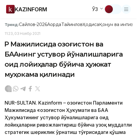
KAZINFORM
ЎЗ
Сайлов-2026
Ақорда
Тайинлов
Ҳодиса
Қонун ва интизо
Тренд:
11:23, 03 Ноябр 2021
ҚР Мажилисида Қозоғистон ва
БAAнинг устувор йўналишларига
оид лойиҳалар бўйича ҳужжат
муҳокама қилинади
NUR-SULTAN. Kazinform – Қозоғистон Парламенти
Мажилисида «Қозоғистон Ҳукумати ва БAA
Ҳукуматининг устувор йўналишларига оид
лойиҳаларни ривожлантириш бўйича узоқ муддатли
стратегик шериклик ўрнатиш тўғрисидаги қўшма