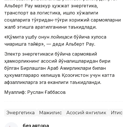
Aльберт Рау мазкур ҳужжат энергетика,
транспорт ва логистика, қишлоқ хўжалиги
соҳаларига тўғридан-тўғри хорижий сармояларни
жалб этишга қаратилганини таъкидлади.
«Қўмита ушбу қонун лойиҳаси бўйича хулоса
чиқаришга тайёр», — деди Aльберт Рау.
Электр энергетикаси бўйича сармоявий
ҳамкорликнинг асосий йўналишларидан бири
бўлган Бирлашган Aраб Aмирликлари билан
ҳукуматлараро келишув Қозоғистон учун катта
афзалликларга эга еканлиги таъкидланди.
Муаллиф: Руслан Ғаббасов
Энергетика
Мажилис
Асосий янгилик
Иқтисо
без автора