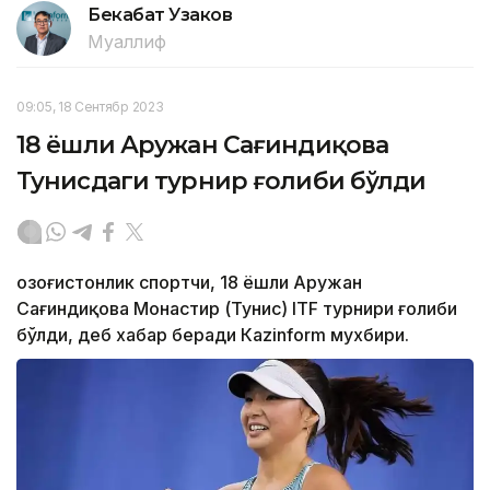
Бекабат Узаков
Муаллиф
09:05, 18 Сентябр 2023
18 ёшли Аружан Сағиндиқова
Тунисдаги турнир ғолиби бўлди
Қозоғистонлик спортчи, 18 ёшли Аружан
Сағиндиқова Монастир (Тунис) ITF турнири ғолиби
бўлди, деб хабар беради Каzinform мухбири.