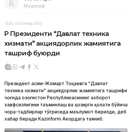
Муаллиф
13:00, 03 Октябр 2023
ҚР Президенти “Давлат техника
хизмати” акциядорлик жамиятига
ташриф буюрди
Президент Қасим-Жомарт Тоқаевга “Давлат
техника хизмати” акциядорлик жамиятига ташрифи
чоғида Қозоғистон Республикасининг ахборот
хавфсизлигини таъминлаш ва ҳозирги ҳолати бўйича
чора-тадбирлар тўғрисида маълумот берилди, деб
хабар беради Каzinform Акордага таяниб.