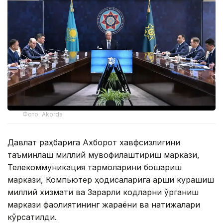
Фото: Akorda
Давлат раҳбарига Ахборот хавфсизлигини
таъминлаш миллий мувофиқлаштириш маркази,
Телекоммуникация тармоқларини бошқариш
маркази, Компьютер ҳодисаларига қарши курашиш
миллий хизмати ва Зарарли кодларни ўрганиш
маркази фаолиятининг жараёни ва натижалари
кўрсатилди.