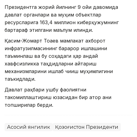
Президентга жорий йилнинг 9 ойи давомида
давлат органлари ва муҳим объектлар
ресурсларига 163,4 миллион киберҳужумнинг
бартараф этилгани маълум қилинди.
Қасим-Жомарт Тоқаев мамлакат ахборот
инфратузилмасининг барқарор ишлашини
таъминлаш ва бу соҳадаги ҳар қандай
хавфсизликка таҳдидларни қайтариш
механизмларини ишлаб чиқиш муҳимлигини
таъкидлади.
Давлат раҳбари ушбу фаолиятни
такомиллаштириш юзасидан бир қатор аниқ
топшириқлар берди.
Асосий янгилик
Қозоғистон Президенти