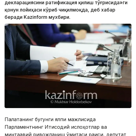
декларациясини ратификация қилиш тўғрисида»ги
қонун лойиҳаси кўриб чиқилмоқда, деб хабар
беради Kazinform мухбири.
Палатанинг бугунги ялпи мажлисида
Парламентнинг Иқтисодий ислоҳотлар ва
минтақавий ривожланиш қўмитаси раиси, депутат