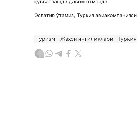
қувватлашда давом этмоқда.
Эслатиб ўтамиз, Туркия авиакомпанияси 
Туризм
Жаҳон янгиликлари
Туркия
Бекабат Узаков
Муаллиф
12:38, 06 Август 2026
Хорижлик сайёҳлар Оза