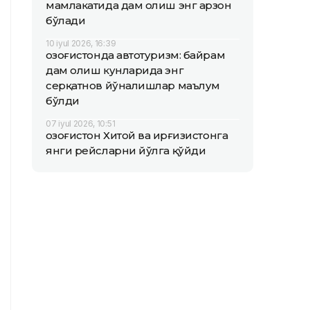
мамлакатида дам олиш энг арзон
бўлади
10 iyul 2026, 16:39
Қозоғистонда автотуризм: байрам
дам олиш кунларида энг
серқатнов йўналишлар маълум
бўлди
07 iyul 2026, 10:51
Қозоғистон Хитой ва Қирғизистонга
янги рейсларни йўлга қўйди