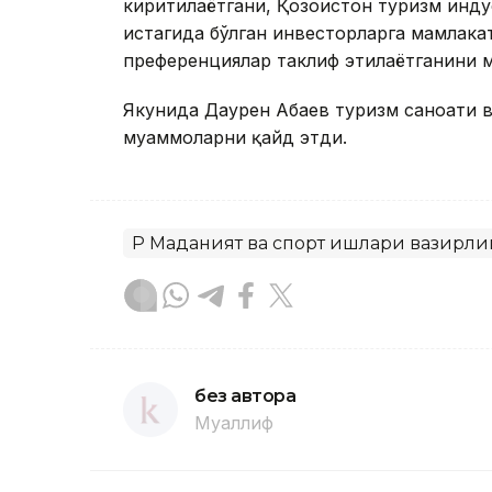
киритилаётгани, Қозоғистон туризм ин
истагида бўлган инвесторларга мамлака
преференциялар таклиф этилаётганини 
Якунида Даурен Абаев туризм саноати в
муаммоларни қайд этди.
ҚР Маданият ва спорт ишлари вазирли
без автора
Муаллиф