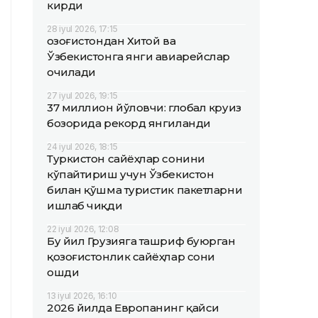
кирди
28 iyul 2026, 17:15
Қозоғистондан Хитой ва
Ўзбекистонга янги авиарейслар
очилади
27 iyul 2026, 19:15
37 миллион йўловчи: глобал круиз
бозорида рекорд янгиланди
24 iyul 2026, 18:15
Туркистон сайёҳлар сонини
кўпайтириш учун Ўзбекистон
билан қўшма туристик пакетларни
ишлаб чиқди
22 iyul 2026, 12:08
Бу йил Грузияга ташриф буюрган
қозоғистонлик сайёҳлар сони
ошди
13 iyul 2026, 16:10
2026 йилда Европанинг қайси