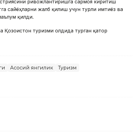
дустриясини ривожлантиришга сармоя киритиш
тга сайёҳларни жалб қилиш учун турли имтиёз ва
маълум қилди.
а Қозоғистон туризми олдида турган қатор
ги
Асосий янгилик
Туризм