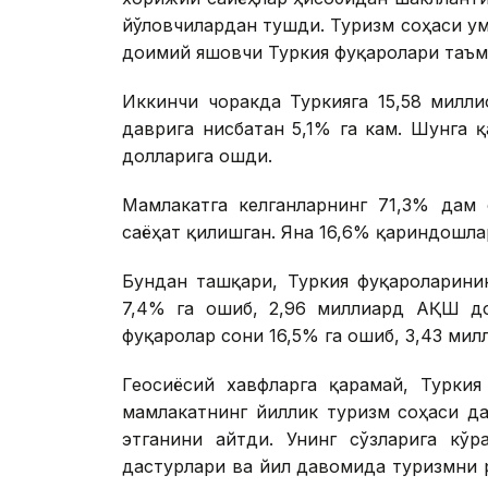
йўловчилардан тушди. Туризм соҳаси у
доимий яшовчи Туркия фуқаролари таъм
Иккинчи чоракда Туркияга 15,58 милл
даврига нисбатан 5,1% га кам. Шунга 
долларига ошди.
Мамлакатга келганларнинг 71,3% дам 
саёҳат қилишган. Яна 16,6% қариндошла
Бундан ташқари, Туркия фуқароларинин
7,4% га ошиб, 2,96 миллиард АҚШ до
фуқаролар сони 16,5% га ошиб, 3,43 ми
Геосиёсий хавфларга қарамай, Турки
мамлакатнинг йиллик туризм соҳаси д
этганини айтди. Унинг сўзларига кўр
дастурлари ва йил давомида туризмни 