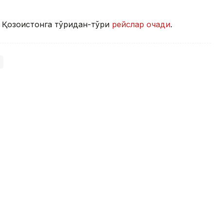
Қозоғистонга тўғридан-тўғри
рейслар очади
.
рбайжонда дам олиш учун