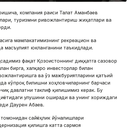
ришича, компания раиси Талғат Аманбаев
лари, туризмни ривожлантириш жиҳатлари ва
ерди.
асига мамлакатимизнинг рекреацион ва
а масъулият юкланганини таъкидлади.
садимиз фақат Қозоғистоннинг диққатга сазовор
лан бирга, халқаро инвесторлар билан
вожлантиришга ва ўз мажбуриятларини қатъий
қида кўпроқ билишни хоҳловчиларнинг барчаси
чиқ давлатни таклиф қилишимиз керак. Бу
диётидаги улушини оширади ва унинг хориждаги
еди Даурен Абаев.
т томонидан сайёҳлик йўналишлари
ернизация қилишга катта сармоя