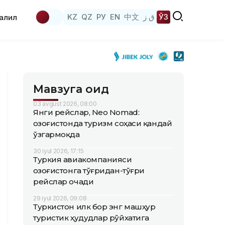
KZ
QZ
РУ
EN
中文
ق ز
ЎЗ
аҳлил
Мавзуга оид
03 avgust 2026, 08:00
Янги рейслар, Neo Nomad:
Қозоғистонда туризм соҳаси қандай
ўзгармоқда
30 iyul 2026, 17:15
Туркия авиакомпанияси
Қозоғистонга тўғридан-тўғри
рейслар очади
29 iyul 2026, 09:08
Туркистон илк бор энг машҳур
туристик ҳудудлар рўйхатига