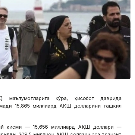
К) маълумотларига кўра, ҳисобот даврида
омади 15,865 миллиард АҚШ долларини ташкил
сий қисми — 15,656 миллиард АҚШ доллари —
рилди. 209,5 миллион АҚШ доллари эса транзит