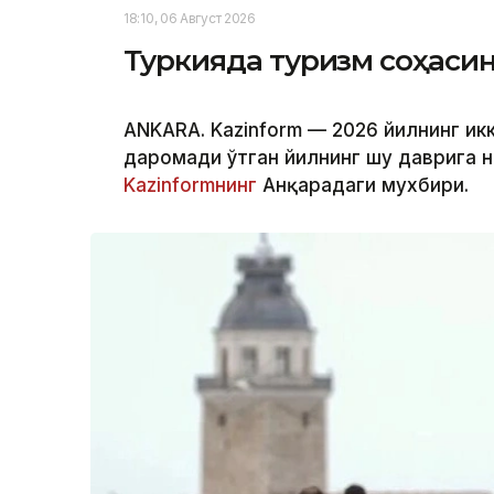
18:10, 06 Август 2026
Туркияда туризм соҳаси
ANKARA. Kazinform — 2026 йилнинг ик
даромади ўтган йилнинг шу даврига н
Kazinformнинг
Анқарадаги мухбири.