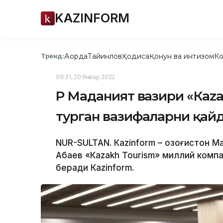
KAZINFORM
Ақорда
Тайинлов
Ҳодиса
Қонун ва интизом
Ко
Тренд:
09:31, 20 Январ 2022
ҚР Маданият вазири «Каz
турган вазифаларни қайд
NUR-SULTAN. Кazinform – Қозоғистон 
Абаев «Каzakh Tourism» миллий комп
беради Кazinform.