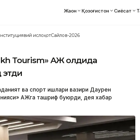
Жаҳон
Қозоғистон
Сиёсат
Т
нституциявий ислоҳот
Сайлов-2026
akh Tourism» АЖ олдида
 этди
Маданият ва спорт ишлари вазири Даурен
анияси» АЖга ташриф буюрди, дея хабар