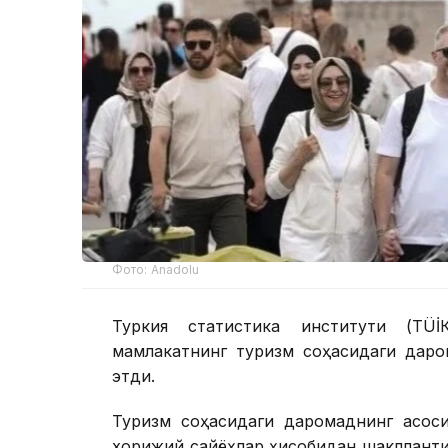
Фото: Anadolu
Туркия статистика институти (ТÜİ
мамлакатнинг туризм соҳасидаги дар
этди.
Туризм соҳасидаги даромаднинг асо
хорижий сайёҳлар ҳисобидан шаклланти