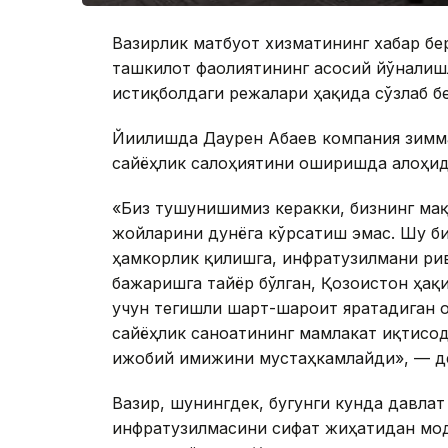
Вазирлик матбуот хизматининг хабар бе
ташкилот фаолиятининг асосий йўналиш
истиқболдаги режалари ҳақида сўзлаб б
Йиғилишда Даурен Абаев компания зимм
сайёҳлик салоҳиятини оширишда алоҳид
«Биз тушунишимиз керакки, бизнинг мақ
жойларини дунёга кўрсатиш эмас. Шу би
ҳамкорлик қилишга, инфратузилмани ри
бажаришга тайёр бўлган, Қозоғистон ҳа
учун тегишли шарт-шароит яратадиган о
сайёҳлик саноатининг мамлакат иқтисо
ижобий имижини мустаҳкамлайди», — д
Вазир, шунингдек, бугунги кунда давла
инфратузилмасини сифат жиҳатидан мод