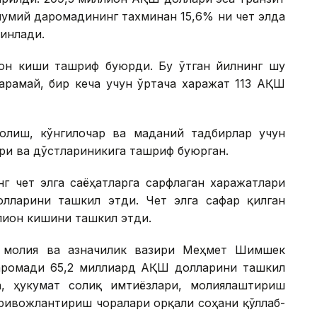
мумий даромадининг тахминан 15,6% ни чет элда
инлади.
ион киши ташриф буюрди. Бу ўтган йилнинг шу
қарамай, бир кеча учун ўртача харажат 113 АҚШ
олиш, кўнгилочар ва маданий тадбирлар учун
ри ва дўстлариникига ташриф буюрган.
г чет элга саёҳатларга сарфлаган харажатлари
лларини ташкил этди. Чет элга сафар қилган
ллион кишини ташкил этди.
я молия ва ғазначилик вазири Меҳмет Шимшек
аромади 65,2 миллиард АҚШ долларини ташкил
а, ҳукумат солиқ имтиёзлари, молиялаштириш
ривожлантириш чоралари орқали соҳани қўллаб-