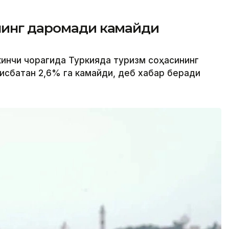
нинг даромади камайди
кинчи чорагида Туркияда туризм соҳасининг
исбатан 2,6% га камайди, деб хабар беради