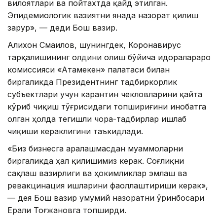
вилоятлари ва пойтахтда қайд этилган.
Эпидемиологик вазиятни янада назорат қилиш
зарур», — деди Бош вазир.
Алихон Смаилов, шунингдек, Коронавирус
тарқалишининг олдини олиш бўйича идоралараро
комиссияси «Атамекен» палатаси билан
биргаликда Президентнинг тадбиркорлик
субъектлари учун карантин чекловларини қайта
кўриб чиқиш тўғрисидаги топшириғини инобатга
олган ҳолда тегишли чора-тадбирлар ишлаб
чиқиши кераклигини таъкидлади.
«Биз бизнесга аралашмасдан муаммоларни
биргаликда ҳал қилишимиз керак. Соғлиқни
сақлаш вазирлиги ва ҳокимликлар эмлаш ва
ревакцинация ишларини фаоллаштириши керак»,
— дея Бош вазир умумий назоратни ўринбосари
Ерали Тоғжановга топширди.