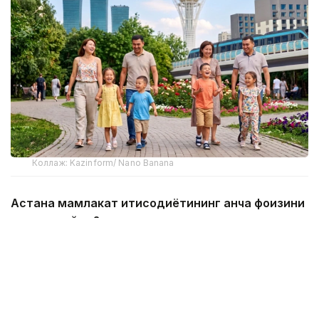
Коллаж: Kazinform/ Nano Banana
Астана мамлакат иқтисодиётининг қанча фоизини
таъминлайди?
Агар 1998 йилда пойтахтнинг ялпи ҳудудий
маҳсулотдаги (ЯҲМ) улуши атиги 3,49% бўлган
бўлса, 2025 йилда бу кўрсаткич 11,9% га етди.
Сўнгги 27 йил ичида Астананинг иқтисодиётдаги
улуши 3,4 баравар ошди. Бугунги кунда