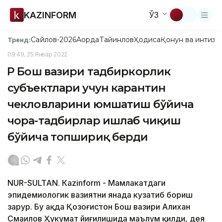
KAZINFORM
ЎЗ
Сайлов-2026
Ақорда
Тайинлов
Ҳодиса
Қонун ва интизо
Тренд:
09:49, 25 Январ 2022
ҚР Бош вазири тадбиркорлик
субъектлари учун карантин
чекловларини юмшатиш бўйича
чора-тадбирлар ишлаб чиқиш
бўйича топшириқ берди
NUR-SULTAN. Кazinform - Мамлакатдаги
эпидемиологик вазиятни янада кузатиб бориш
зарур. Бу ҳақда Қозоғистон Бош вазири Алихан
Смаилов Ҳукумат йиғилишида маълум қилди, дея