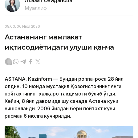
Ляззат Сейданова
Муаллиф
08:00, 06 Июл 2026
Астананинг мамлакат
иқтисодиётидаги улуши қанча
ASTANА. Кazinform — Бундан роппа-роса 28 йил
олдин, 10 июнда мустақил Қозоғистоннинг янги
пойтахтининг халқаро тақдимоти бўлиб ўтди.
Кейин, 8 йил давомида шу санада Астана куни
нишонланди. 2006 йилдан бери пойтахт куни
расман 6 июлга кўчирилди.