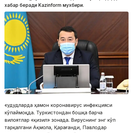
хабар беради Kazinform мухбири.
«Ҳудудларда ҳамон коронавирус инфекцияси
кўпаймоқда. Туркистондан бошқа барча
вилоятлар «қизил» зонада. Вируснинг энг кўп
тарқалгани Ақмола, Қарағанди, Павлодар