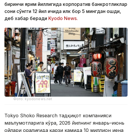
биринчи ярим йиллигида корпоратив банкротликлар
сони сўнгги 12 йил ичида илк бор 5 мингдан ошди,
деб хабар беради
Kyodo News.
Фото: kyodonews.net
Tokyo Shoko Research тадқиқот компанияси
маълумотларига кўра, 2026 йилнинг январь–июнь
ойлари оралиғида қарзи камида 10 миллион иена