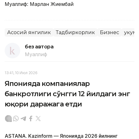
Муаллиф: Марлан Жиембай
Асосий янгилик
Тадбиркорлик
Бизнес
Ҳукум
без автора
Муаллиф
13:41, 10 Июл 2026
Японияда компаниялар
банкротлиги сўнгги 12 йилдаги энг
юқори даражага етди
ASTANA. Kazinform — Японияда 2026 йилнинг