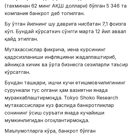
(тахминан 62 минг АҚШ доллари) бўлган 5 346 та
компания банкрот деб топилган.
Бу ўтган йилнинг шу даврига нисбатан 7,1 фоизга
кўп. Бундай кўрсаткич сўнгги марта 12 йил аввал
қайд этилган.
Мутахассислар фикрича, иена курсининг
қадрсизланиши инфляцияни жадаллаштириб,
айниқса кичик ва ўрта бизнесга сезиларли таъсир
кўрсатган.
Бундан ташқари, ишчи кучи етишмовчилигининг
сурункали тус олгани ҳам вазиятни янада
мураккаблаштирмоқда. Tokyo Shoko Research
мутахассислари куз фаслида банкротликлар
сонининг ўсиш суръати янада кучайиши
мумкинлигидан огоҳлантирмоқда.
Маълумотларга кўра, банкрот бўлган