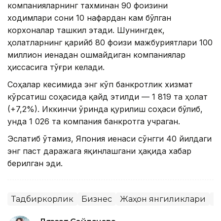
компанияларнинг тахминан 90 фоизини
ходимлари сони 10 нафардан кам бўлган
корхоналар ташкил этади. Шунингдек,
ҳолатларнинг қарийб 80 фоизи мажбуриятлари 100
миллион иенадан ошмайдиган компаниялар
ҳиссасига тўғри келади.
Соҳалар кесимида энг кўп банкротлик хизмат
кўрсатиш соҳасида қайд этилди — 1 819 та ҳолат
(+7,2%). Иккинчи ўринда қурилиш соҳаси бўлиб,
унда 1 026 та компания банкротга учраган.
Эслатиб ўтамиз, Япония иенаси сўнгги 40 йилдаги
энг паст даражага яқинлашгани ҳақида хабар
берилган эди.
Тадбиркорлик
Бизнес
Жаҳон янгиликлари
Я