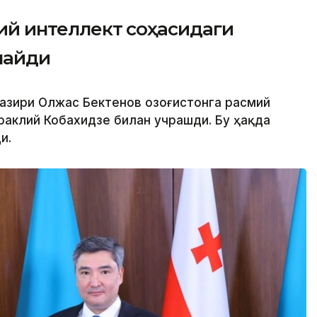
ъий интеллект соҳасидаги
лайди
вазири Олжас Бектенов Қозоғистонга расмий
раклий Кобахидзе билан учрашди. Бу ҳақда
и.