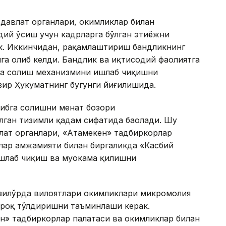
давлат органлари, ҳокимликлар билан
ий ўсиш учун кадрларга бўлган эҳтиёжни
к. Иккинчидан, рақамлаштириш бандликнинг
га олиб келди. Бандлик ва иқтисодий фаолиятга
га солиш механизмини ишлаб чиқишни
ир Ҳукуматнинг бугунги йиғилишида.
ибга солишни меҳнат бозори
ган тизимли қадам сифатида баҳолади. Шу
влат органлари, «Aтамекен» тадбиркорлар
лар ҳамжамияти билан биргаликда «Касбий
ишлаб чиқиш ва муҳокама қилишни
зилўрда вилоятлари ҳокимликлари микромолия
зроқ тўлдиришни таъминлаши керак.
н» тадбиркорлар палатаси ва ҳокимликлар билан