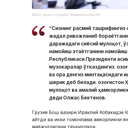
Фото: пресс-служба Правительства РК
“Сизнинг расмий ташрифингиз 
жадал ривожланиб бораётганин
даражадаги сиёсий мулоқот, ў
намойиш этаётганини намойиш э
Республикаси Президенти Қас
музокаралар ўтказдингиз. Қозо
ва Қора денгиз минтақасидаги 
шерик деб билади. Қозоғистон 
мулоқот ва амалий ҳамкорликн
деди Олжас Бектенов.
Грузия Бош вазири Ираклий Кобахидзе Қ
айтди ва икки томонлама ҳамкорликни ян
мавжудлигини таъкидлади.