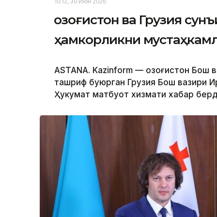
10:12, 30 Июн 2026
Қозоғистон ва Грузия сун
ҳамкорликни мустаҳкам
ASTANA. Kazinform — Қозоғистон Бош 
ташриф буюрган Грузия Бош вазири И
Ҳукумат матбуот хизмати хабар берд