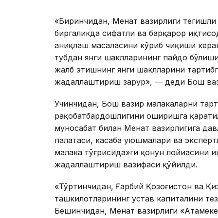
«Биринчидан, Меҳнат вазирлиги тегишли 
биргаликда сифатли ва барқарор иқтисод
аниқлаш масаласини кўриб чиқиши кера
тубдан янги шаклларининг пайдо бўлиши
жалб этишнинг янги шаклларини тартиб
жадаллаштириш зарур», — деди Бош ваз
Учинчидан, Бош вазир малакаларни тарт
рақобатбардошлигини оширишга қаратил
муносабат билан Меҳнат вазирлигига да
палатаси, касаба уюшмалари ва эксперт
малака тўғрисида»ги қонун лойиҳасини 
жадаллаштириш вазифаси қўйилди.
«Тўртинчидан, Ғарбий Қозоғистон ва Қи
ташкилотларининг устав капиталини те
Бешинчидан, Меҳнат вазирлиги «Aтамеке