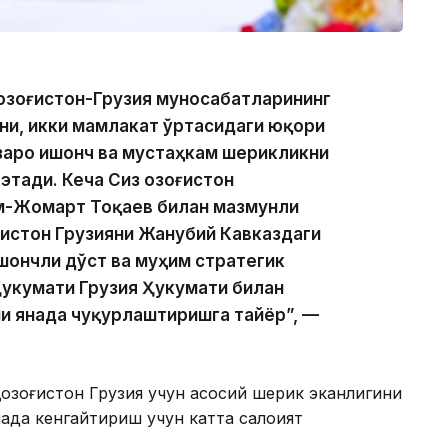
Қозоғистон-Грузия муносабатларининг
и, икки мамлакат ўртасидаги юқори
заро ишонч ва мустаҳкам шерикликни
тади. Кеча Сиз Қозоғистон
им-Жомарт Тоқаев билан мазмунли
ғистон Грузияни Жанубий Кавказдаги
ишончли дўст ва муҳим стратегик
Ҳукумати Грузия Ҳукумати билан
и янада чуқурлаштиришга тайёр”, —
озоғистон Грузия учун асосий шерик эканлигини
ада кенгайтириш учун катта салоҳият