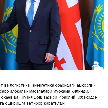
 ва логистика, энергетика соҳасидаги ҳамкорлик,
заро алоқалар масалалари муҳокама қилинди.
оқаев ва Грузия Бош вазири Ираклий Кобахидзе
га оширишга эътибор қаратилди.