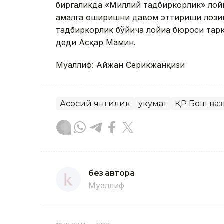
биргаликда «Миллий тадбиркорлик» лойиҳ
амалга оширишни давом эттириши лози
тадбиркорлик бўйича лойиҳа бюроси тар
деди Aсқар Мамин.
Муаллиф: Aйжан Серикжанқизи
Асосий янгилик
Ҳукумат
ҚР Бош ва
без автора
Муаллиф