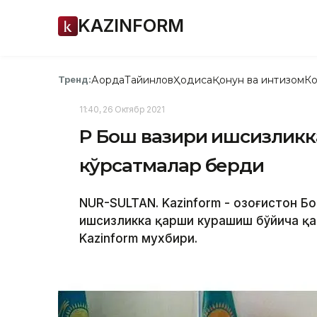
KAZINFORM
Ақорда
Тайинлов
Ҳодиса
Қонун ва интизом
Ко
Тренд:
11:40, 26 Октябр 2021
ҚР Бош вазири ишсизлик
кўрсатмалар берди
NUR-SULTAN. Kazinform - Қозоғистон 
ишсизликка қарши курашиш бўйича қа
Kazinform мухбири.