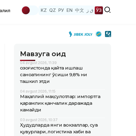
KZ
QZ
РУ
EN
中文
ق ز
ЎЗ
аҳлил
Мавзуга оид
04 avgust 2026, 11:39
Қозоғистонда қайта ишлаш
саноатининг ўсиши 9,8% ни
ташкил этди
04 avgust 2026, 11:15
Маҳаллий маҳсулотлар: импортга
қарамлик қанчалик даражада
камайди
03 avgust 2026, 10:37
Ҳудудларда янги вокзаллар, сув
қувурлари, логистика хаби ва