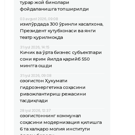
турар жой бинолари
фойдаланишга топширилди
03 avgust 2026, 09:08
Қизилўрдада 300 ўринли касалхона,
Президент кутубхонаси ва янги
театр қурилмоқда
31 iyul 2026, 14:15
Кичик ва ўрта бизнес субъектлари
сони ярим йилда қарийб 550
мингга ошди
31 iyul 2026, 09:08
Қозоғистон Ҳукумати
гидроэнергетика соҳасини
ривожлантириш режасини
тасдиқлади
28 iyul 2026, 12:37
Қозоғистоннинг коммунал
соҳасини модернизация қилишга
6 та халқаро молия институти