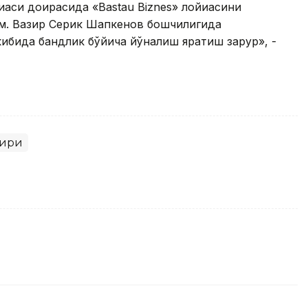
аси доирасида «Bastau Biznes» лойиҳасини
м. Вазир Серик Шапкенов бошчилигида
кибида бандлик бўйича йўналиш яратиш зарур», -
зири