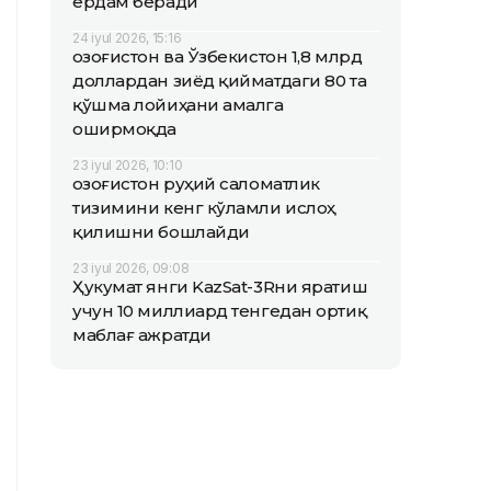
ёрдам беради
24 iyul 2026, 15:16
Қозоғистон ва Ўзбекистон 1,8 млрд
доллардан зиёд қийматдаги 80 та
қўшма лойиҳани амалга
оширмоқда
23 iyul 2026, 10:10
Қозоғистон руҳий саломатлик
тизимини кенг кўламли ислоҳ
қилишни бошлайди
23 iyul 2026, 09:08
Ҳукумат янги KazSat-3Rни яратиш
учун 10 миллиард тенгедан ортиқ
маблағ ажратди