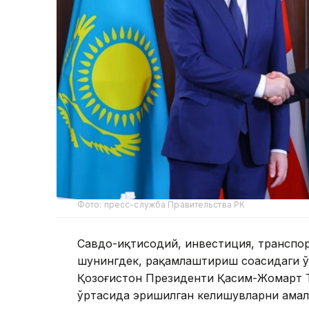
Фото: пресс-служба Правительства РК
Савдо-иқтисодий, инвестиция, транспорт
шунингдек, рақамлаштириш соҳасидаги ў
Қозоғистон Президенти Қасим-Жомарт Т
ўртасида эришилган келишувларни амал