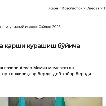
Жаҳон
Қозоғистон
Сиёсат
Т
нституциявий ислоҳот
Сайлов-2026
ка қарши курашиш бўйича
Бош вазири Aсқар Мамин мамлакатда
тор топшириқлар берди, деб хабар беради