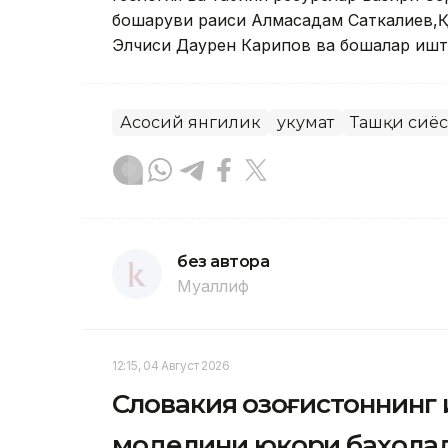
бошқаруви раиси Aлмасадам Саткалиев,
Элчиси Даурен Карипов ва бошқалар ишт
Асосий янгилик
Ҳукумат
Ташқи сиёс
без автора
Муаллиф
12:15, 04 Август 2026
Словакия Қозоғистоннин
моделини юқори баҳола