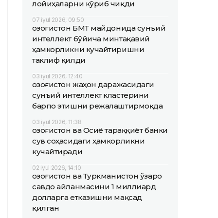
лойиҳаларни кўриб чиқди
07 iyul 2026, 09:50
Қозоғистон БМТ майдонида сунъий
интеллект бўйича минтақавий
ҳамкорликни кучайтиришни
таклиф қилди
03 iyul 2026, 12:40
Қозоғистон жаҳон даражасидаги
сунъий интеллект кластерини
барпо этишни режалаштирмоқда
03 iyul 2026, 11:38
Қозоғистон ва Осиё тараққиёт банки
сув соҳасидаги ҳамкорликни
кучайтиради
02 iyul 2026, 14:10
Қозоғистон ва Туркманистон ўзаро
савдо айланмасини 1 миллиард
долларга етказишни мақсад
қилган