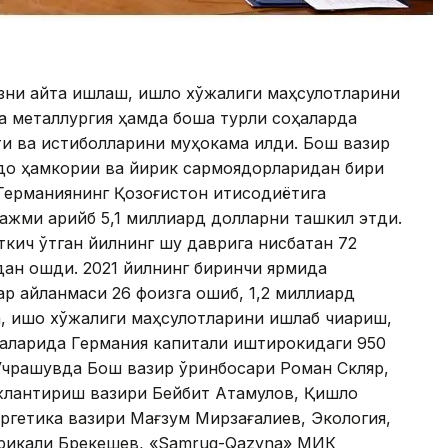
зни қайта ишлаш, қишлоқ хўжалиги маҳсулотларини
а металлургия ҳамда бошқа турли соҳаларда
и ва истиқболларини муҳокама қилди. Бош вазир
вдо ҳамкории ва йирик сармоядорларидан бири
 Германиянинг Қозоғистон иқтисодиётига
ажми қарийб 5,1 миллиард долларни ташкил этди.
ткич ўтган йилнинг шу даврига нисбатан 72
дан ошди. 2021 йилнинг биринчи ярмида
ар айланмаси 26 фоизга ошиб, 1,2 миллиард
, қишоқ хўжалиги маҳсулотларини ишлаб чиқариш,
ҳаларида Германия капитали иштирокидаги 950
 Учрашувда Бош вазир ўринбосари Роман Скляр,
лантириш вазири Бейбит Aтамқулов, Қишлоқ
ргетика вазири Мағзум Мирзағалиев, Экология,
ерикқали Брекешев, «Samruq-Qazyna» МИК