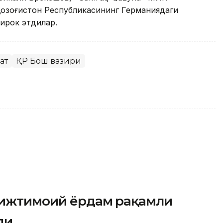
Қозоғистон Республикасининг Германиядаги
ирок этдилар.
ат
ҚР Бош вазири
г ижтимоий ёрдам рақамли
ди