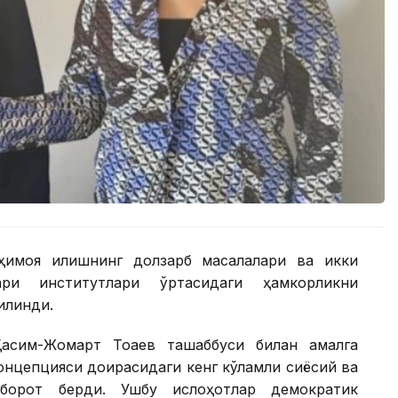
ҳимоя қилишнинг долзарб масалалари ва икки
ари институтлари ўртасидаги ҳамкорликни
илинди.
асим-Жомарт Тоқаев ташаббуси билан амалга
онцепцияси доирасидаги кенг кўламли сиёсий ва
хборот берди. Ушбу ислоҳотлар демократик