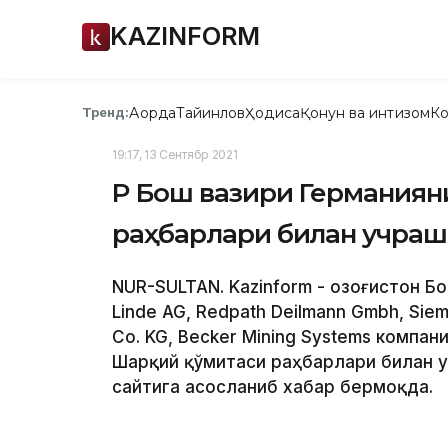
KAZINFORM
Ақорда
Тайинлов
Ҳодиса
Қонун ва интизом
Ко
Тренд:
19:17, 13 Сентябр 2021
ҚР Бош вазири Германиян
раҳбарлари билан учра
NUR-SULTAN. Kazinform - Қозоғистон 
Linde AG, Redpath Deilmann Gmbh, Siem
Co. KG, Becker Mining Systems компа
Шарқий қўмитаси раҳбарлари билан уч
сайтига асосланиб хабар бермоқда.