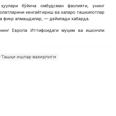
уқуқлари бўйича омбудсман фаолияти, унинг
колатларини кенгайтириш ва халқаро ташкилотлар
а фикр алмашдилар, — дейилади хабарда.
ннинг Европа Иттифоқидаги муҳим ва ишончли
 Ташқи ишлар вазирлиги