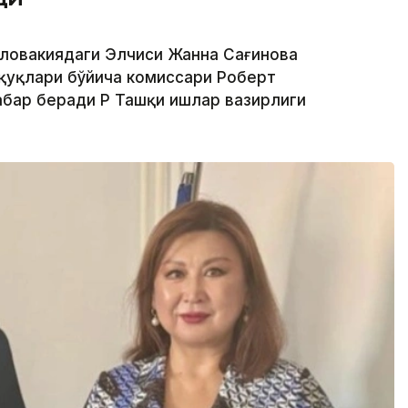
 Словакиядаги Элчиси Жанна Сағинова
қуқлари бўйича комиссари Роберт
бар беради ҚР Ташқи ишлар вазирлиги