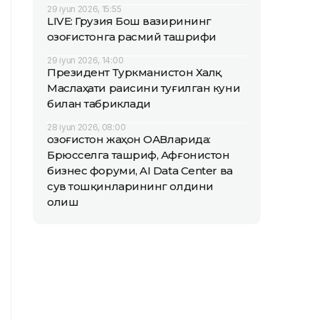
29 iyun 2026, 15:55
LIVE: Грузия Бош вазирининг
Қозоғистонга расмий ташрифи
29 iyun 2026, 14:00
Президент Туркманистон Халқ
Маслаҳати раисини туғилган куни
билан табриклади
28 iyun 2026, 08:00
Қозоғистон жаҳон ОАВларида:
Брюсселга ташриф, Афғонистон
бизнес форуми, AI Data Center ва
сув тошқинларининг олдини
олиш