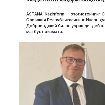
ASTANА. Кazinform — Қозоғистоннинг
Словакия Республикасининг Инсон ҳу
Доброводский билан учрашди, деб ха
матбуот хизмати.