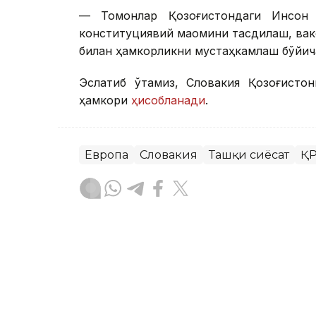
— Томонлар Қозоғистондаги Инсон ҳ
конституциявий мақомини тасдиқлаш, ва
билан ҳамкорликни мустаҳкамлаш бўйич
Эслатиб ўтамиз, Словакия Қозоғисто
ҳамкори
ҳисобланади
.
Европа
Словакия
Ташқи сиёсат
ҚР
Бекабат Узаков
Муаллиф