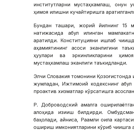
институтларни мустаҳкамлаш, қонун у
ҳимоя қилишни кучайтиришга қаратилганл
Бундан ташқари, жорий йилнинг 15 м
натижасида қабул қилинган мамлакат
қаратилди. Конституцияни ишлаб чиқиш
аҳамиятининг асоси эканлигини таък
ҳуқуқлари ва эркинликларини ҳимо
мустаҳкамлаш эканлиги таъкидланди.
Элчи Словакия томонини Қозоғистонда 
жумладан, Ижтимоий кодекснинг қабул 
проактив хизматлар кўрсатишга асослан
Р. Доброводский амалга оширилаётга
алоҳида қизиқиш билдирди. Омбудсма
баҳолади, айниқса, Рақамли оила карта
ошириш имкониятларини кўриб чиқишга 