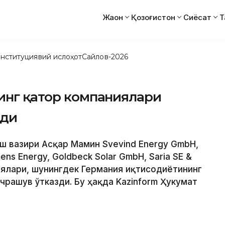
Жаҳон
Қозоғистон
Сиёсат
Т
нституциявий ислоҳот
Сайлов-2026
инг қатор компаниялари
шди
Бош вазири Aсқар Мамин Svevind Energy GmbH,
ens Energy, Goldbeck Solar GmbH, Saria SE &
ниялари, шунингдек Германия иқтисодиётининг
рашув ўтказди. Бу ҳақда Kazinform Ҳукумат