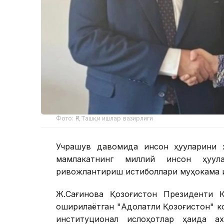
Фото: ҚР Ташқи ишлар вазирлиги
Учрашув давомида инсон ҳуқуқларини 
мамлакатнинг миллий инсон ҳуқуқл
ривожлантириш истиқболлари муҳокама қ
Ж.Сағинова Қозоғистон Президенти Қ
оширилаётган "Адолатли Қозоғистон" к
институционал ислоҳотлар ҳақида а