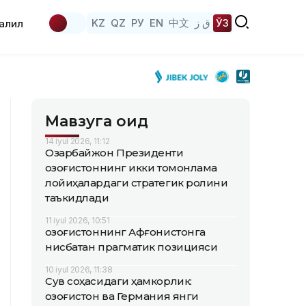
KZ
QZ
РУ
EN
中文
ق ز
ЎЗ
аҳлил
Мавзуга оид
14 iyul 2026, 11:12
Озарбайжон Президенти
Қозоғистоннинг икки томонлама
лойиҳалардаги стратегик ролини
таъкидлади
11 iyul 2026, 10:51
Қозоғистоннинг Афғонистонга
нисбатан прагматик позицияси
10 iyul 2026, 11:38
Сув соҳасидаги ҳамкорлик:
Қозоғистон ва Германия янги