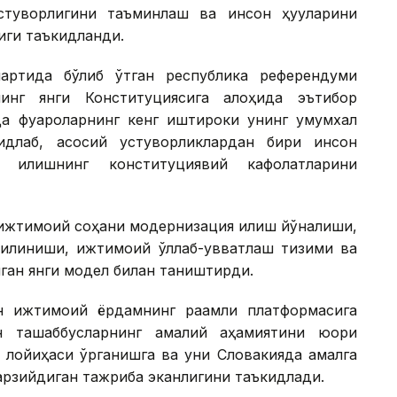
стуворлигини таъминлаш ва инсон ҳуқуқларини
иги таъкидланди.
артида бўлиб ўтган республика референдуми
нинг янги Конституциясига алоҳида эътибор
да фуқароларнинг кенг иштироки унинг умумхалқ
идлаб, асосий устуворликлардан бири инсон
я қилишнинг конституциявий кафолатларини
ижтимоий соҳани модернизация қилиш йўналиши,
қилиниши, ижтимоий қўллаб-қувватлаш тизими ва
ган янги модел билан таништирди.
н ижтимоий ёрдамнинг рақамли платформасига
н ташаббусларнинг амалий аҳамиятини юқори
си лойиҳаси ўрганишга ва уни Словакияда амалга
арзийдиган тажриба эканлигини таъкидлади.