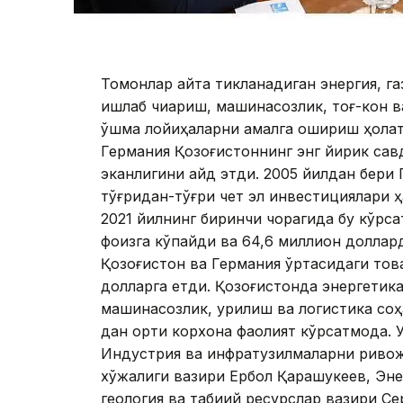
Томонлар қайта тикланадиган энергия, га
ишлаб чиқариш, машинасозлик, тоғ-кон в
қўшма лойиҳаларни амалга ошириш ҳолат
Германия Қозоғистоннинг энг йирик са
эканлигини қайд этди. 2005 йилдан бери
тўғридан-тўғри чет эл инвестициялари ҳ
2021 йилнинг биринчи чорагида бу кўрса
фоизга кўпайди ва 64,6 миллион доллар
Қозоғистон ва Германия ўртасидаги тов
долларга етди. Қозоғистонда энергетика
машинасозлик, қурилиш ва логистика со
дан ортиқ корхона фаолият кўрсатмоқда.
Индустрия ва инфратузилмаларни ривож
хўжалиги вазири Ербол Қарашукеев, Эне
геология ва табиий ресурслар вазири С