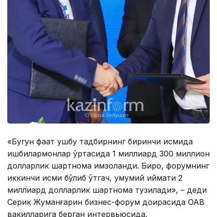
«Бугун фақат ушбу тадбирнинг биринчи қисмида
ишбилармонлар ўртасида 1 миллиард 300 миллион
долларлик шартнома имзоланди. Бироқ, форумнинг
иккинчи қисми бўлиб ўтгач, умумий қиймати 2
миллиард долларлик шартнома тузилади», – деди
Серик Жуманғарин бизнес-форум доирасида ОАВ
вакилларига берган интервьюсида.