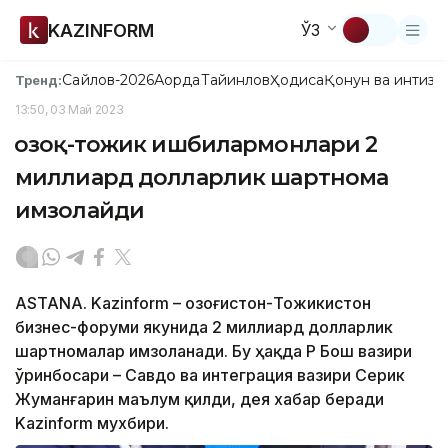
KAZINFORM
ЎЗ
Сайлов-2026
Ақорда
Тайинлов
Ҳодиса
Қонун ва интизо
Тренд:
13:50, 03 Май 2023
Қозоқ-тожик ишбилармонлари 2
миллиард долларлик шартнома
имзолайди
ASTANA. Kazinform – Қозоғистон-Тожикистон
бизнес-форуми якунида 2 миллиард долларлик
шартномалар имзоланади. Бу ҳақда ҚР Бош вазири
ўринбосари – Савдо ва интеграция вазири Серик
Жуманғарин маълум қилди, дея хабар беради
Kazinform мухбири.