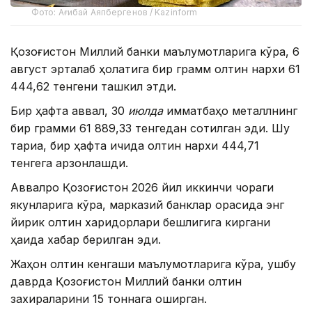
Фото: Ағибай Аяпбергенов / Kazinform
Қозоғистон Миллий банки маълумотларига кўра, 6
август эрталаб ҳолатига бир грамм олтин нархи 61
444,62 тенгени ташкил этди.
Бир ҳафта аввал, 30
июлда
қимматбаҳо металлнинг
бир грамми 61 889,33 тенгедан сотилган эди. Шу
тариқа, бир ҳафта ичида олтин нархи 444,71
тенгега арзонлашди.
Аввалроқ Қозоғистон 2026 йил иккинчи чораги
якунларига кўра, марказий банклар орасида энг
йирик олтин харидорлари бешлигига киргани
ҳақида хабар берилган эди.
Жаҳон олтин кенгаши маълумотларига кўра, ушбу
даврда Қозоғистон Миллий банки олтин
захираларини 15 тоннага оширган.