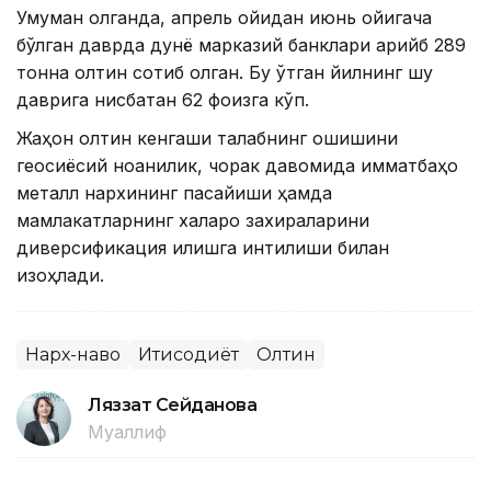
Умуман олганда, апрель ойидан июнь ойигача
бўлган даврда дунё марказий банклари қарийб 289
тонна олтин сотиб олган. Бу ўтган йилнинг шу
даврига нисбатан 62 фоизга кўп.
Жаҳон олтин кенгаши талабнинг ошишини
геосиёсий ноаниқлик, чорак давомида қимматбаҳо
металл нархининг пасайиши ҳамда
мамлакатларнинг халқаро захираларини
диверсификация қилишга интилиши билан
изоҳлади.
Нарх-наво
Иқтисодиёт
Олтин
Ляззат Сейданова
Муаллиф