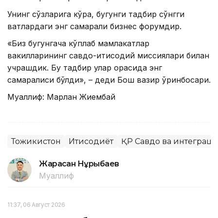
Унинг сўзларига кўра, бугунги тадбир сўнгги
вақтлардаги энг самарали бизнес форумдир.
«Биз бугунгача кўплаб мамлакатлар
вакилларининг савдо-иқтисодий миссиялари билан
учрашдик. Бу тадбир улар орасида энг
самаралиси бўлди», – деди Бош вазир ўринбосари.
Муаллиф: Марлан Жиембай
Тожикистон
Иқтисодиёт
ҚР Савдо ва интеграц
Жарасқан Нұрыбаев
Муаллиф
11:37, 06 Август 2026