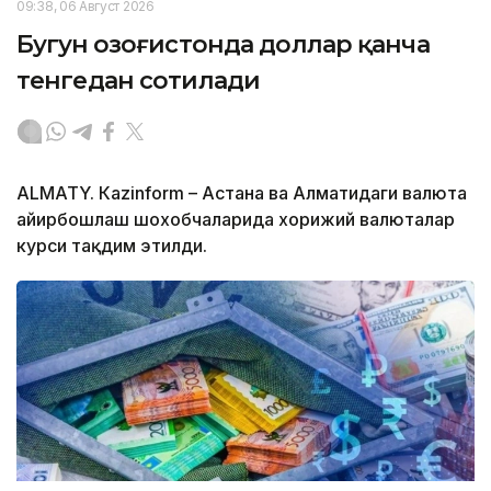
09:38, 06 Август 2026
Бугун Қозоғистонда доллар қанча
тенгедан сотилади
ALMATY. Кazinform – Астана ва Алматидаги валюта
айирбошлаш шохобчаларида хорижий валюталар
курси тақдим этилди.