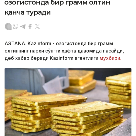
Қозоғистонда бир грамм олтин
қанча туради
ASTANA. Kazinform - Қозоғистонда бир грамм
олтиннинг нархи сўнгги ҳафта давомида пасайди,
деб хабар беради Kazinform агентлиги
мухбири.