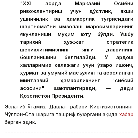
"ХХI асрда Марказий Осиёни
ривожлантириш учун дўстлик, яхши
қўшничилик ва ҳамкорлик тўғрисидаги
шартнома"ни имзолаш маросимларининг
якунланиши муҳим ютуқ бўлди. Ушбу
тарихий ҳужжат стратегик
шериклигимизнинг янги даврининг
бошланишини белгилайди. У қардош
халқларимиз келажаги учун ўзаро ишонч,
ҳурмат ва умумий масъулиятга асосланган
минтақавий ҳамкорликнинг "сиёсий
асосини" шакллантиради, — деди
Қозоғистон Президенти.
Эслатиб ўтамиз, Давлат раҳбари Қирғизистоннинг
Чўлпон-Ота шаҳрига ташриф буюргани ҳақида
хабар
берган эдик.