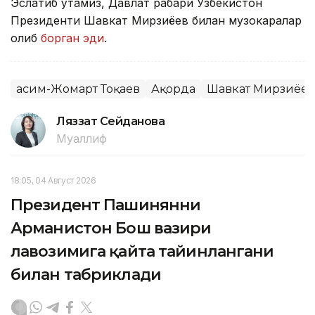
Эслатиб ўтамиз, Давлат раҳбари Ўзбекистон
Президенти Шавкат Мирзиёев билан музокаралар
олиб
борган эди
.
Қасим-Жомарт Тоқаев
Ақорда
Шавкат Мирзиёев
Ляззат Сейданова
Муаллиф
18:05, 04 Август 2026
Президент Пашинянни
Арманистон Бош вазири
лавозимига қайта тайинлангани
билан табриклади