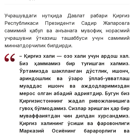
Учрашувдаги нутқида Давлат раҳбари Қирғиз
Республикаси Президенти Садир Жапаровга
самимий қабул ва анъанага мувофиқ норасмий
учрашувни ўтказиш ташаббуси учун самимий
миннатдорчилик билдирди.
– Қирғиз халқи — қозоқ халқи учун қардош халқ.
Биз ҳаммамиз бир туғишган халқмиз.
Ўртамизда шаклланган дўстлик, ишонч,
қариндошлик ва ўзаро қўллаб-қувватлаш
муқаддас ишонч ва аждодларимиздан
мерос қолган абадий қадриятдир. Бугун биз
Қирғизистоннинг жадал ривожланишига
гувоҳ бўлмоқдамиз. Сизлар эришган ҳар бир
муваффақиятдан чин дилдан хурсандмиз.
Қирғиз халқининг ўсиши ва фаровонлиги
Марказий Осиёнинг барқарорлиги ва