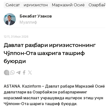
Сиёсат
Қирғизистон
Марказий Осиё
Озарбай
Бекабат Узаков
Муаллиф
12:11, 31 Июл 2026
Давлат раҳбари Қирғизистоннинг
Чўлпон-Ота шаҳрига ташриф
буюрди
ASTANА. Кazinform – Давлат раҳбари Марказий Осиё
давлатлари ва Озарбайжон раҳбарларининг
норасмий маслаҳат учрашувида иштирок этиш учун
Чўлпонн-Ота шаҳрига ташриф буюрди.