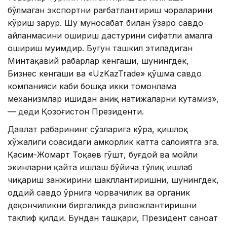
бўлмаган экспортни рағбатлантириш чораларини
кўриш зарур. Шу муносабат билан ўзаро савдо
айланмасини ошириш дастурини сифатли амалга
ошириш муҳимдир. Бугун ташкил этиладиган
Минтақавий раҳбарлар кенгаши, шунингдек,
Бизнес кенгаши ва «UzKazTrade» қўшма савдо
компанияси каби бошқа икки томонлама
механизмлар ишидан аниқ натижаларни кутамиз»,
— деди Қозоғистон Президенти.
Давлат раҳбарининг сўзларига кўра, қишлоқ
хўжалиги соҳасидаги ҳамкорлик катта салоҳиятга эга.
Қасим-Жомарт Тоқаев гўшт, буғдой ва мойли
экинларни қайта ишлаш бўйича тўлиқ ишлаб
чиқариш занжирини шакллантиришни, шунингдек,
оддий савдо ўрнига чорвачилик ва органик
деҳқончиликни биргаликда ривожлантиришни
таклиф қилди. Бундан ташқари, Президент саноат