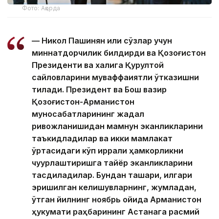
Фото: Ақорда
— Никол Пашинян илиқ сўзлар учун
миннатдорчилик билдирди ва Қозоғистон
Президенти ва халқига Қурултой
сайловларини муваффақиятли ўтказишни
тилади. Президент ва Бош вазир
Қозоғистон-Арманистон
муносабатларининг жадал
ривожланишидан мамнун эканликларини
таъкидладилар ва икки мамлакат
ўртасидаги кўп қиррали ҳамкорликни
чуқурлаштиришга тайёр эканликларини
тасдиқладилар. Бундан ташқари, илгари
эришилган келишувларнинг, жумладан,
ўтган йилнинг ноябрь ойида Арманистон
ҳукумати раҳбарининг Астанага расмий