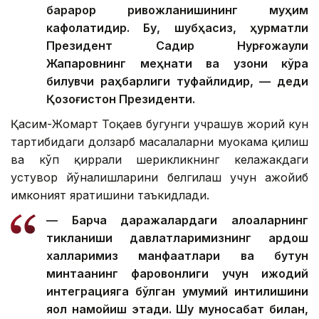
барқарор ривожланишининг муҳим
кафолатидир. Бу, шубҳасиз, ҳурматли
Президент Садир Нурғожаули
Жапаровнинг меҳнати ва узоқни кўра
билувчи раҳбарлиги туфайлидир, — деди
Қозоғистон Президенти.
Қасим-Жомарт Тоқаев бугунги учрашув жорий кун
тартибидаги долзарб масалаларни муҳокама қилиш
ва кўп қиррали шерикликнинг келажакдаги
устувор йўналишларини белгилаш учун ажойиб
имконият яратишини таъкидлади.
— Барча даражалардаги алоқаларнинг
тикланиши давлатларимизнинг қардош
халқларимиз манфаатлари ва бутун
минтақанинг фаровонлиги учун ижодий
интеграцияга бўлган умумий интилишини
яққол намойиш этади. Шу муносабат билан,