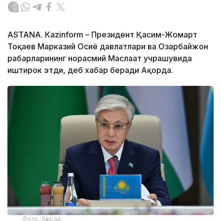
ASTANА. Кazinform – Президент Қасим-Жомарт
Тоқаев Марказий Осиё давлатлари ва Озарбайжон
раҳбарларининг норасмий Маслаҳат учрашувида
иштирок этди, деб хабар беради Ақорда.
Фото: Ақорда