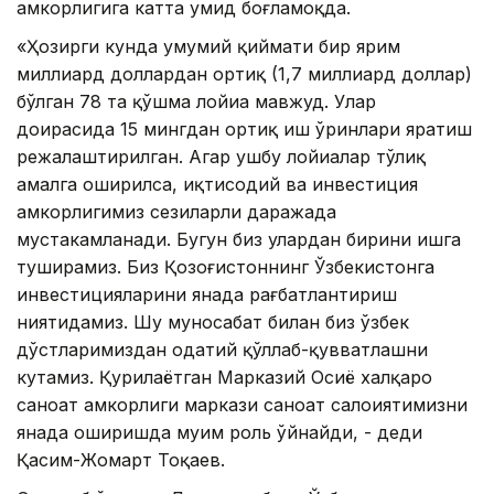
ҳамкорлигига катта умид боғламоқда.
«Ҳозирги кунда умумий қиймати бир ярим
миллиард доллардан ортиқ (1,7 миллиард доллар)
бўлган 78 та қўшма лойиҳа мавжуд. Улар
доирасида 15 мингдан ортиқ иш ўринлари яратиш
режалаштирилган. Агар ушбу лойиҳалар тўлиқ
амалга оширилса, иқтисодий ва инвестиция
ҳамкорлигимиз сезиларли даражада
мустаҳкамланади. Бугун биз улардан бирини ишга
туширамиз. Биз Қозоғистоннинг Ўзбекистонга
инвестицияларини янада рағбатлантириш
ниятидамиз. Шу муносабат билан биз ўзбек
дўстларимиздан одатий қўллаб-қувватлашни
кутамиз. Қурилаётган Марказий Осиё халқаро
саноат ҳамкорлиги маркази саноат салоҳиятимизни
янада оширишда муҳим роль ўйнайди, - деди
Қасим-Жомарт Тоқаев.