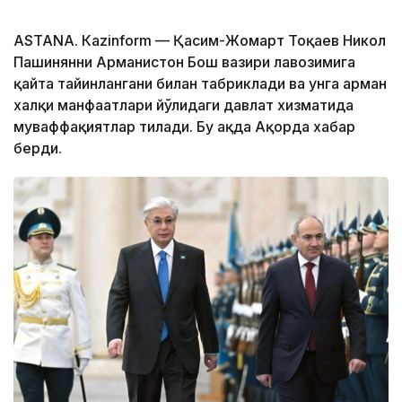
ASTANА. Кazinform — Қасим-Жомарт Тоқаев Никол
Пашинянни Арманистон Бош вазири лавозимига
қайта тайинлангани билан табриклади ва унга арман
халқи манфаатлари йўлидаги давлат хизматида
муваффақиятлар тилади. Бу ҳақда Ақорда хабар
берди.