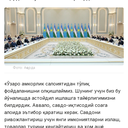
Фото: Ақорда
«Ўзаро ҳамкорлик салоҳиятидан тўлиқ
фойдаланишни олқишлаймиз. Шунинг учун биз бу
йўналишда астойдил ишлашга тайёрлигимизни
билдирдик. Аввало, савдо-иқтисодий соҳага
алоҳида эътибор қаратиш керак. Савдони
ривожлантириш учун янги имкониятларни излаш,
товарлар турини кенгайтириш ва хом ашё