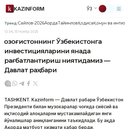
KAZINFORM
ЎЗ
Сайлов-2026
Ақорда
Тайинлов
Ҳодиса
Қонун ва интизо
Тренд:
12:34, 15 Ноябр 2025
Қозоғистоннинг Ўзбекистонга
инвестицияларини янада
рағбатлантириш ниятидамиз —
Давлат раҳбари
TASHKENT. Kazinform — Давлат раҳбари Ўзбекистон
Президенти билан музокаралар чоғида сиёсий ва
иқтисодий алоқаларни мустаҳкамлайдиган янги
йўналишлар аниқланганини таъкидлади. Бу ҳақда
Ақорда матбуот хизмати хабар берди.