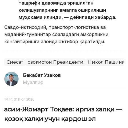
ташрифи давомида эришилган
келишувларнинг амалга оширилиши
муҳокама қилинди, — дейилади хабарда.
Савдо-иқтисодий, транспорт-логистика ва
маданий-гуманитар соҳалардаги ҳамкорликни
кенгайтиришга алоҳида эътибор қаратилди.
Сиёсат
Қозоғистон Президенти
Никол Пашинян
Бекабат Узаков
Муаллиф
14:41, 31 Июл 2026
Қасим-Жомарт Тоқаев: Қирғиз халқи —
қозоқ халқи учун қардош эл