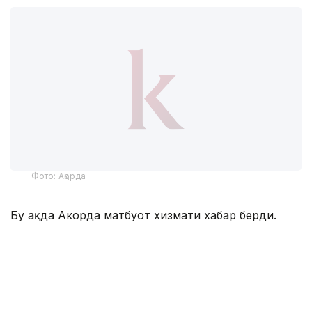
Фото: Ақорда
Бу ҳақда Акорда матбуот хизмати хабар берди.