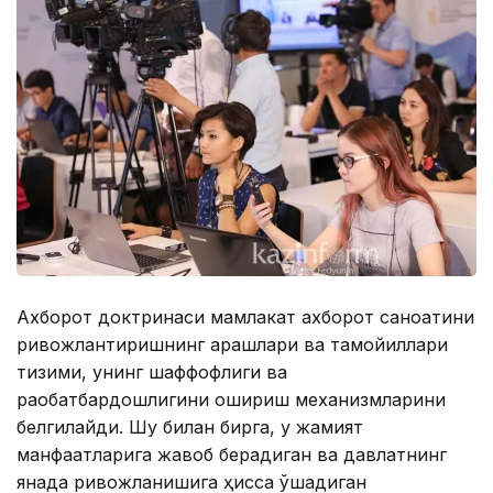
Ахборот доктринаси мамлакат ахборот саноатини
ривожлантиришнинг қарашлари ва тамойиллари
тизими, унинг шаффофлиги ва
рақобатбардошлигини ошириш механизмларини
белгилайди. Шу билан бирга, у жамият
манфаатларига жавоб берадиган ва давлатнинг
янада ривожланишига ҳисса қўшадиган