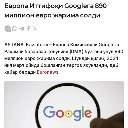
Европа Иттифоқи Googleга 890
миллион евро жарима солди
ASTANА. Кazinform – Европа Комиссияси Googleга
Рақамли бозорлар қонунини (DMA) бузгани учун 890
миллион евро жарима солди. Шундай қилиб, 2024
йил март ойида бошланган тергов якунланди, деб
хабар беради
Euronews
.