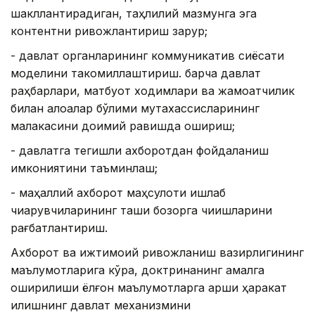
шакллантирадиган, таҳлилий мазмунга эга
контентни ривожлантириш зарур;
- давлат органларининг коммуникатив сиёсати
моделини такомиллаштириш. барча давлат
раҳбарлари, матбуот ходимлари ва жамоатчилик
билан алоқалар бўлими мутахассисларининг
малакасини доимий равишда ошириш;
- давлатга тегишли ахборотдан фойдаланиш
имкониятини таъминлаш;
- маҳаллий ахборот маҳсулоти ишлаб
чиқарувчиларининг ташқи бозорга чиқишларини
рағбатлантириш.
Ахборот ва ижтимоий ривожланиш вазирлигининг
маълумотларига кўра, доктринанинг амалга
оширилиши ёлғон маълумотларга қарши ҳаракат
қилишнинг давлат механизмини