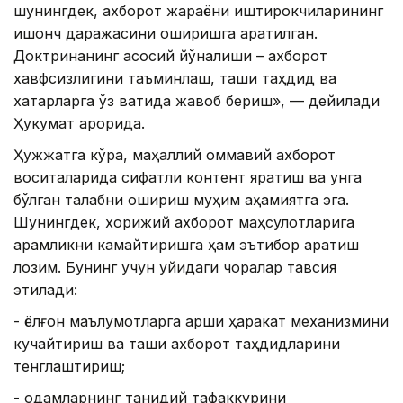
шунингдек, ахборот жараёни иштирокчиларининг
ишонч даражасини оширишга қаратилган.
Доктринанинг асосий йўналиши – ахборот
хавфсизлигини таъминлаш, ташқи таҳдид ва
хатарларга ўз вақтида жавоб бериш», — дейилади
Ҳукумат қарорида.
Ҳужжатга кўра, маҳаллий оммавий ахборот
воситаларида сифатли контент яратиш ва унга
бўлган талабни ошириш муҳим аҳамиятга эга.
Шунингдек, хорижий ахборот маҳсулотларига
қарамликни камайтиришга ҳам эътибор қаратиш
лозим. Бунинг учун қуйидаги чоралар тавсия
этилади:
- ёлғон маълумотларга қарши ҳаракат механизмини
кучайтириш ва ташқи ахборот таҳдидларини
тенглаштириш;
- одамларнинг танқидий тафаккурини