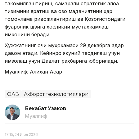
такомиллаштириш, самарали стратегик алоқа
тизимини яратиш ва қозоқ маданиятини ҳар
томонлама ривожлантириш ва Қозоғистондаги
фуқаролик щзига хосликни мустаҳкамлаш
имконини беради.
Ҳужжатнинг очиқ муҳокамаси 29 декабрга қадар
давом этади. Кейинроқ якуний тасдиқлаш учун
имзолаш учун Давлат раҳбарига юборилади.
Муаллиф: Алихан Асқар
ОАВ
Ахборот технологиялари
Бекабат Узаков
Муаллиф
17:15, 24 Июл 2026