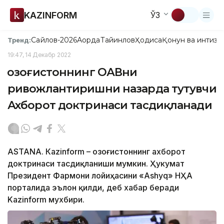
KAZINFORM
ЎЗ
Сайлов-2026
Ақорда
Тайинлов
Ҳодиса
Қонун ва интизо
Тренд:
19:47, 14 Декабр 2022
Қозоғистоннинг ОАВни
ривожлантиришни назарда тутувчи
Ахборот доктринаси тасдиқланади
ASTANА. Кazinform – Қозоғистоннинг ахборот
доктринаси тасдиқланиши мумкин. Ҳукумат
Президент Фармони лойиҳасини «Аshyq» НҲА
порталида эълон қилди, деб хабар беради
Kazinform мухбири.