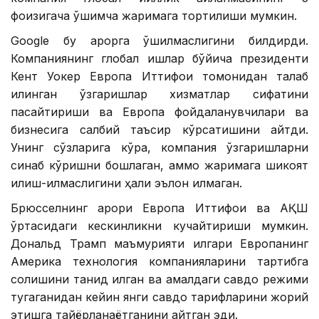
фоизигача қўшимча жаримага тортилиши мумкин.
Google бу қарорга қўшилмаслигини билдирди.
Компаниянинг глобал ишлар бўйича президенти
Кент Уокер Европа Иттифоқи томонидан талаб
қилинган ўзгаришлар хизматлар сифатини
пасайтириши ва Европа фойдаланувчилари ва
бизнесига салбий таъсир кўрсатишини айтди.
Унинг сўзларига кўра, компания ўзгаришларни
синаб кўришни бошлаган, аммо жаримага шикоят
қилиш-қилмаслигини ҳали эълон қилмаган.
Брюсселнинг қарори Европа Иттифоқи ва АҚШ
ўртасидаги кескинликни кучайтириши мумкин.
Дональд Трамп маъмурияти илгари Европанинг
Америка технология компанияларини тартибга
солишини танқид қилган ва амалдаги савдо режими
тугаганидан кейин янги савдо тарифларини жорий
этишга тайёрланаётганини айтган эди.