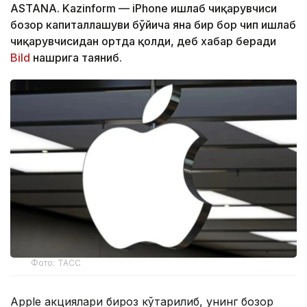
ASTANA. Kazinform — iPhone ишлаб чиқарувчиси
бозор капиталлашуви бўйича яна бир бор чип ишлаб
чиқарувчисидан ортда қолди, деб хабар беради
Bild
нашрига таяниб.
Фото: ТАСС
Apple акциялари бироз кўтарилиб, унинг бозор