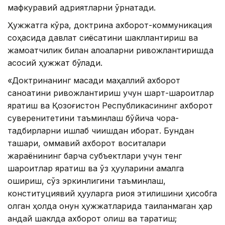
мафкуравий қадриятларни ўрнатади.
Ҳужжатга кўра, доктрина ахборот-коммуникация
соҳасида давлат сиёсатини шакллантириш ва
жамоатчилик билан алоқаларни ривожлантиришда
асосий ҳужжат бўлади.
«Доктринанинг мақсади маҳаллий ахборот
саноатини ривожлантириш учун шарт-шароитлар
яратиш ва Қозоғистон Республикасининг ахборот
суверенитетини таъминлаш бўйича чора-
тадбирларни ишлаб чиқишдан иборат. Бундан
ташқари, оммавий ахборот воситалари
жараёнининг барча субъектлари учун тенг
шароитлар яратиш ва ўз ҳуқуқларини амалга
ошириш, сўз эркинлигини таъминлаш,
конституциявий ҳуқуқларга риоя этилишини ҳисобга
олган ҳолда қонун ҳужжатларида тақиқланмаган ҳар
қандай шаклда ахборот олиш ва тарқатиш;