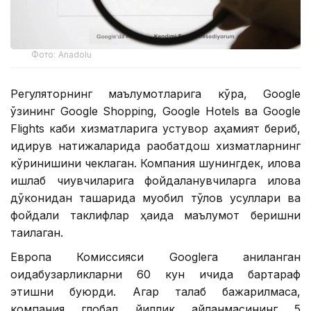
Фото: Аnadolu
Регуляторнинг маълумотларига кўра, Google
ўзининг Google Shopping, Google Hotels ва Google
Flights каби хизматларига устувор аҳамият бериб,
қидирув натижаларида рақобатдош хизматларнинг
кўринишини чеклаган. Компания шунингдек, илова
ишлаб чиқувчиларига фойдаланувчиларга илова
дўконидан ташқарида муқобил тўлов усуллари ва
фойдали таклифлар ҳақида маълумот беришни
тақиқлаган.
Европа Комиссияси Googleга аниқланган
қоидабузарликларни 60 кун ичида бартараф
этишни буюрди. Агар талаб бажарилмаса,
компания глобал йиллик айланмасининг 5