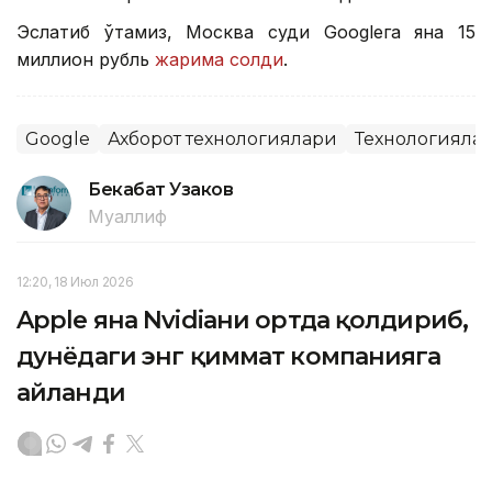
Эслатиб ўтамиз, Москва суди Googleга яна 15
миллион рубль
жарима солди
.
Google
Ахборот технологиялари
Технологияла
Бекабат Узаков
Муаллиф
12:20, 18 Июл 2026
Apple яна Nvidiaни ортда қолдириб,
дунёдаги энг қиммат компанияга
айланди