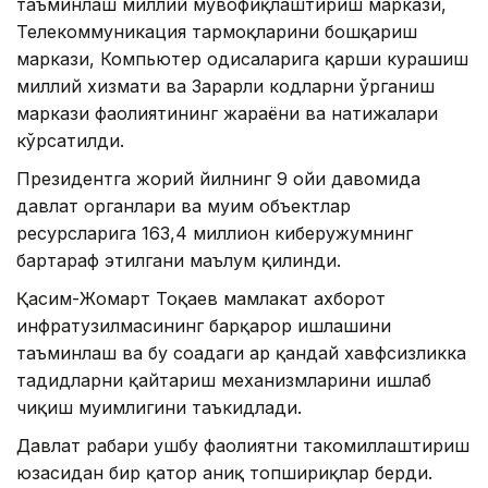
таъминлаш миллий мувофиқлаштириш маркази,
Телекоммуникация тармоқларини бошқариш
маркази, Компьютер ҳодисаларига қарши курашиш
миллий хизмати ва Зарарли кодларни ўрганиш
маркази фаолиятининг жараёни ва натижалари
кўрсатилди.
Президентга жорий йилнинг 9 ойи давомида
давлат органлари ва муҳим объектлар
ресурсларига 163,4 миллион киберҳужумнинг
бартараф этилгани маълум қилинди.
Қасим-Жомарт Тоқаев мамлакат ахборот
инфратузилмасининг барқарор ишлашини
таъминлаш ва бу соҳадаги ҳар қандай хавфсизликка
таҳдидларни қайтариш механизмларини ишлаб
чиқиш муҳимлигини таъкидлади.
Давлат раҳбари ушбу фаолиятни такомиллаштириш
юзасидан бир қатор аниқ топшириқлар берди.