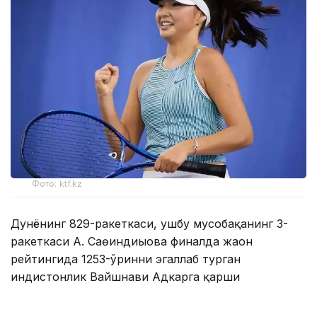
Фото: ktf.kz
Дунёнинг 829-ракеткаси, ушбу мусобақанинг 3-
ракеткаси А. Саөиндиыова финалда жаҳон
рейтингида 1253-ўринни эгаллаб турган
ҳиндистонлик Вайшнави Адкарга қарши
чемпионлик учун кураш олиб борди.