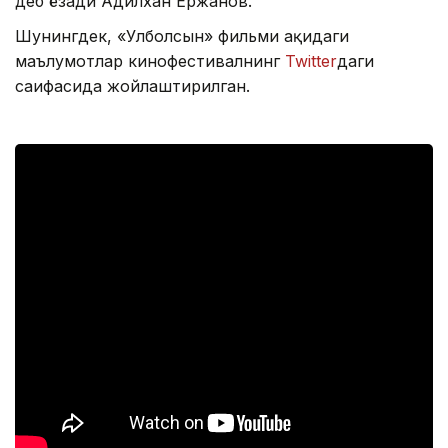
деб ёзади Адилхан Ержанов.
Шунингдек, «Улболсын» фильми ҳақидаги
маълумотлар кинофестивалнинг
Twitter
даги
саҳифасида жойлаштирилган.