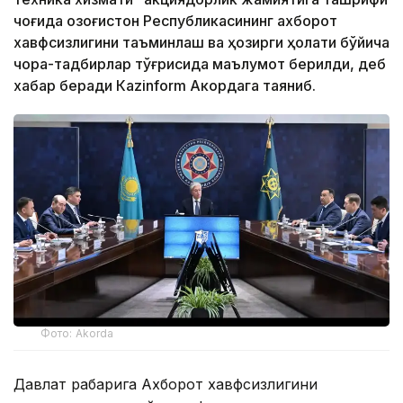
чоғида Қозоғистон Республикасининг ахборот
хавфсизлигини таъминлаш ва ҳозирги ҳолати бўйича
чора-тадбирлар тўғрисида маълумот берилди, деб
хабар беради Каzinform Акордага таяниб.
Фото: Akorda
Давлат раҳбарига Ахборот хавфсизлигини