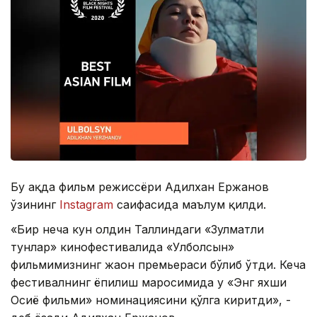
Бу ҳақда фильм режиссёри Адилхан Ержанов
ўзининг
Instagram
саҳифасида маълум қилди.
«Бир неча кун олдин Таллиндаги «Зулматли
тунлар» кинофестивалида «Улболсын»
фильмимизнинг жаҳон премьераси бўлиб ўтди. Кеча
фестивалнинг ёпилиш маросимида у «Энг яхши
Осиё фильми» номинациясини қўлга киритди», -