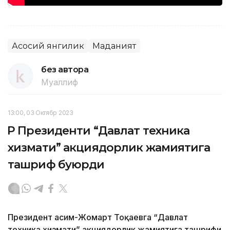
Асосий янгилик
Маданият
без автора
Муаллиф
13:00, 03 Октябр 2023
ҚР Президенти “Давлат техника
хизмати” акциядорлик жамиятига
ташриф буюрди
Президент Қасим-Жомарт Тоқаевга “Давлат
техника хизмати” акциядорлик жамиятига ташрифи