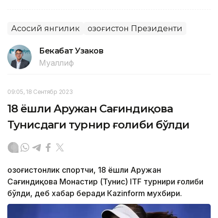
Асосий янгилик
Қозоғистон Президенти
Бекабат Узаков
Муаллиф
09:05, 18 Сентябр 2023
18 ёшли Аружан Сағиндиқова
Тунисдаги турнир ғолиби бўлди
Қозоғистонлик спортчи, 18 ёшли Аружан
Сағиндиқова Монастир (Тунис) ITF турнири ғолиби
бўлди, деб хабар беради Каzinform мухбири.