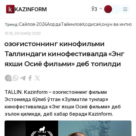
KAZINFORM
ЎЗ
Сайлов-2026
Ақорда
Тайинлов
Ҳодиса
Қонун ва интизо
Тренд:
15:18, 29 Ноябр 2020
Қозоғистоннинг кинофильми
Таллиндаги кинофестивалда «Энг
яхши Осиё фильми» деб топилди
TALLIN. Kazinform – Қозоғистоннинг фильми
Эстонияда бўлиб ўтган «Зулматли тунлар»
кинофестивалида «Энг яхши Осиё фильми» деб
эълон қилинди, деб хабар беради Kazinform.