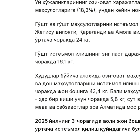
Уй хўжаликларининг озиқ-овқат харажатл
маҳсулотларига (18,3%), ундан кейин нон
Гўшт ва гўшт маҳсулотларини истеъмол 
Жетису вилояти, Қарағанди ва Ақмола ви
ўртача чоракда 24 кг.
Гўшт истеъмол қилишнинг энг паст дара
чоракда 16,1 кг.
Ҳудудлар бўйича алоҳида озиқ-овқат маҳс
ва дон маҳсулотларини истеъмол қилишн
чоракда жон бошига 43,4 кг. Балиқ маҳ
- ҳар бир киши учун чоракда 5,8 кг; сут 
мева ва сабзавотлар эса Алматида мос р
2025 йилнинг 3-чорагида аҳоли жон бо
ўртача истеъмол қилиш қуйидагича бўл