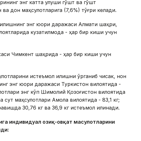
арининг энг катта улуши гўшт ва гўшт
 ва дон маҳсулотларига (7,6%) тўғри келади.
қилишнинг энг юқори даражаси Алмати шаҳри,
лоятларида кузатилмоқда - ҳар бир киши учун
жаси Чимкент шаҳрида - ҳар бир киши учун
улотларини истеъмол қилишни ўрганиб чиқсак, нон
инг энг юқори даражаси Туркистон вилоятида -
сулотлари энг кўп Шимолий Қозоғистон вилоятида
ва сут маҳсулотлари Ақмола вилоятида - 83,1 кг;
авишда 30,76 кг ва 36,9 кг истеъмол қилинади.
шига индивидуал озиқ-овқат маҳсулотларини
ди: