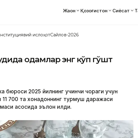
Жаҳон
Қозоғистон
Сиёсат
Т
нституциявий ислоҳот
Сайлов-2026
дудида одамлар энг кўп гўшт
ка бюроси 2025 йилнинг учинчи чораги учун
и 11 700 та хонадоннинг турмуш даражаси
маси асосида эълон қилди.