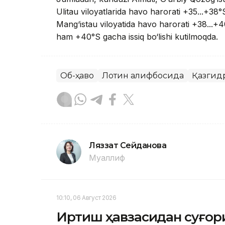
Ulitau viloyatlarida havo harorati +35...+38°S
Mang‘istau viloyatida havo harorati +38...+40
ham +40°S gacha issiq bo‘lishi kutilmoqda.
Об-ҳаво
Лотин алифбосида
Қазгид
Ляззат Сейданова
Муаллиф
10:10, 06 Август 2026
Иртиш ҳавзасидан суғори