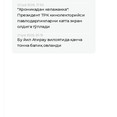
22 iyul 2026, 17:50
"Хроникадан келажакка":
Президент ТРК кинолекторийси
павлодарликларни катта экран
олдига тўплади
21 iyul 2026, 20:15
Бу йил Атирау вилоятида қанча
тонна балиқ овланди