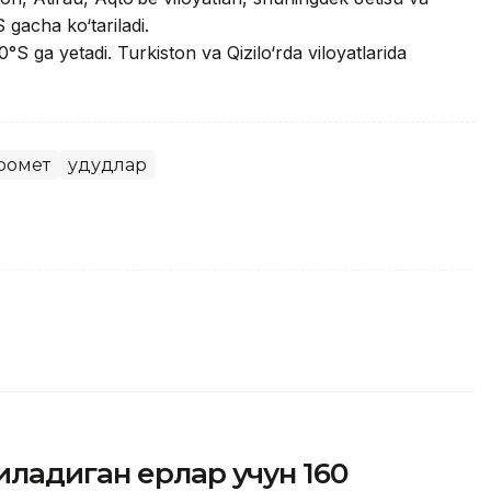
 gacha ko‘tariladi.
°S ga yetadi. Turkiston va Qizilo‘rda viloyatlarida
ромет
Ҳудудлар
ладиган ерлар учун 160