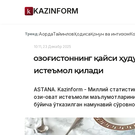
KAZINFORM
Ақорда
Тайинлов
Ҳодиса
Қонун ва интизом
Ко
Тренд:
10:11, 23 Декабр 2025
Қозоғистоннинг қайси ҳу
истеъмол қилади
ASTANA. Kazinform - Миллий статисти
озиқ-овқат истеъмоли маълумотларин
бўйича ўтказилган намунавий сўровно