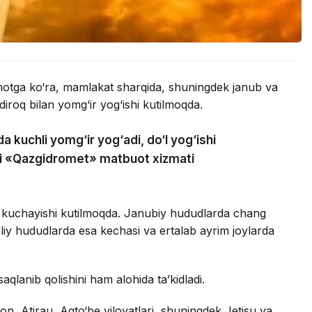
umotga ko‘ra, mamlakat sharqida, shuningdek janub va
iroq bilan yomg‘ir yog‘ishi kutilmoqda.
a kuchli yomg‘ir yog‘adi, do‘l yog‘ishi
adi «Qazgidromet» matbuot xizmati
 kuchayishi kutilmoqda. Janubiy hududlarda chang
oliy hududlarda esa kechasi va ertalab ayrim joylarda
saqlanib qolishini ham alohida ta’kidladi.
n, Atirau, Aqto‘be viloyatlari, shuningdek Jetisu va