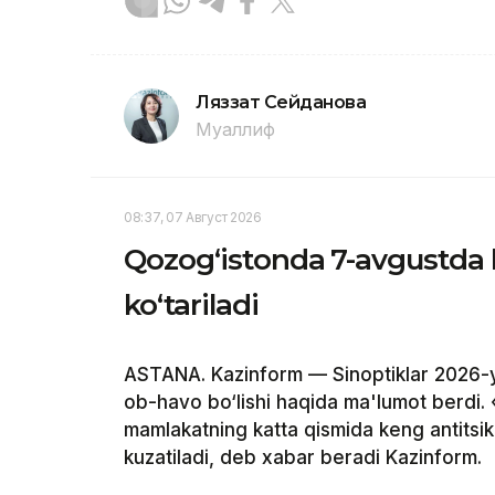
Ляззат Сейданова
Муаллиф
08:37, 07 Август 2026
Qozog‘istonda 7-avgustda 
ko‘tariladi
ASTANA. Kazinform — Sinoptiklar 2026-y
ob-havo bo‘lishi haqida ma'lumot berdi.
mamlakatning katta qismida keng antitsikl
kuzatiladi, deb xabar beradi Kazinform.