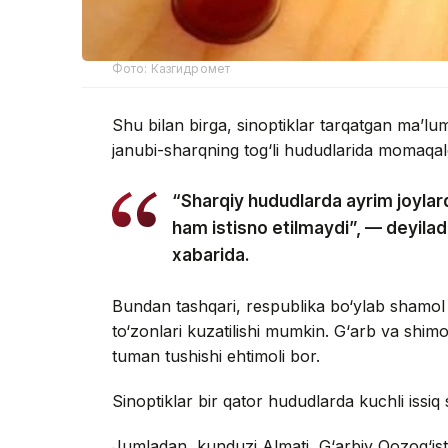
Фото: Казгидромет
Shu bilan birga, sinoptiklar tarqatgan ma’l
janubi-sharqning tog‘li hududlarida momaqald
“Sharqiy hududlarda ayrim joylard
ham istisno etilmaydi”, — deyil
xabarida.
Bundan tashqari, respublika bo‘ylab shamol
to‘zonlari kuzatilishi mumkin. G‘arb va shim
tuman tushishi ehtimoli bor.
Sinoptiklar bir qator hududlarda kuchli issiq 
Jumladan, kunduzi Almati, G‘arbiy Qozog‘isto