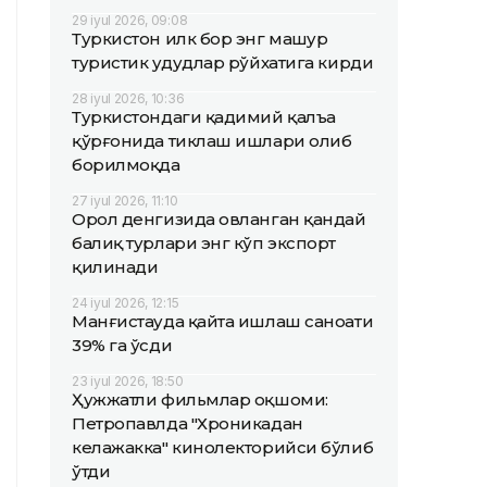
29 iyul 2026, 09:08
Туркистон илк бор энг машҳур
туристик ҳудудлар рўйхатига кирди
28 iyul 2026, 10:36
Туркистондаги қадимий қалъа
қўрғонида тиклаш ишлари олиб
борилмоқда
27 iyul 2026, 11:10
Орол денгизида овланган қандай
балиқ турлари энг кўп экспорт
қилинади
24 iyul 2026, 12:15
Манғистауда қайта ишлаш саноати
39% га ўсди
23 iyul 2026, 18:50
Ҳужжатли фильмлар оқшоми:
Петропавлда "Хроникадан
келажакка" кинолекторийси бўлиб
ўтди