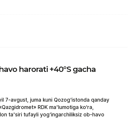
havo harorati +40°S gacha
il 7-avgust, juma kuni Qozog‘istonda qanday
 «Qazgidromet» RDK ma'lumotiga ko‘ra,
on ta'siri tufayli yog‘ingarchiliksiz ob-havo