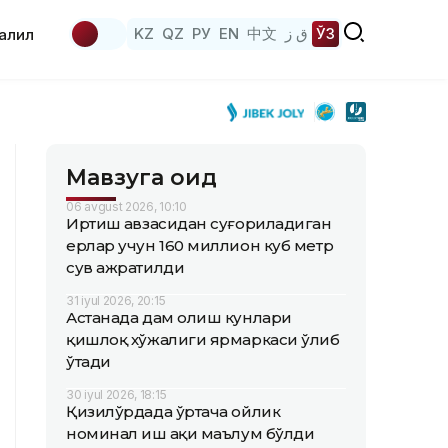
KZ
QZ
РУ
EN
中文
ق ز
ЎЗ
аҳлил
Мавзуга оид
06 avgust 2026, 10:10
Иртиш ҳавзасидан суғориладиган
ерлар учун 160 миллион куб метр
сув ажратилди
31 iyul 2026, 20:15
Астанада дам олиш кунлари
қишлоқ хўжалиги ярмаркаси ўлиб
ўтади
30 iyul 2026, 18:15
Қизилўрдада ўртача ойлик
номинал иш ҳақи маълум бўлди