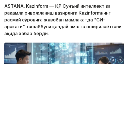
ASTANA. Kazinform — ҚР Сунъий интеллект ва
рақамли ривожланиш вазирлиги Kazinformнинг
расмий сўровига жавобан мамлакатда "СИ-
ҳаракати" ташаббуси қандай амалга оширилаётгани
ҳақида хабар берди.
Фото: Оқу-ағарту министрлігі