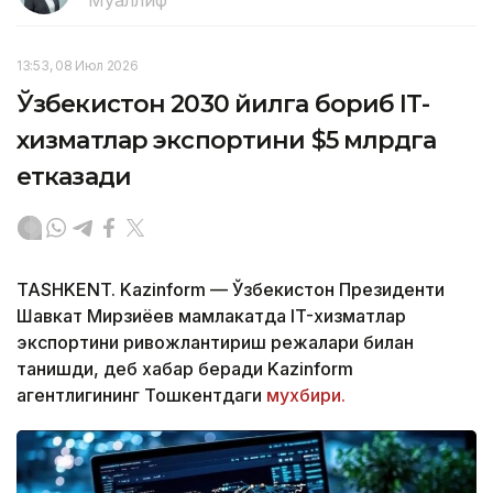
Муаллиф
13:53, 08 Июл 2026
Ўзбекистон 2030 йилга бориб IT-
хизматлар экспортини $5 млрдга
етказади
TASHKENT. Kazinform — Ўзбекистон Президенти
Шавкат Мирзиёев мамлакатда IT-хизматлар
экспортини ривожлантириш режалари билан
танишди, деб хабар беради Kazinform
агентлигининг Тошкентдаги
мухбири.