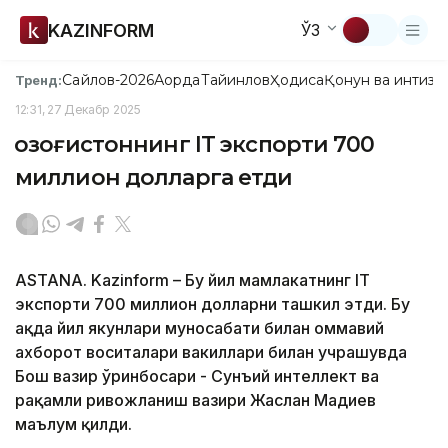
KAZINFORM
ЎЗ
Сайлов-2026
Ақорда
Тайинлов
Ҳодиса
Қонун ва интизо
Тренд:
12:31, 27 Декабр 2025
Қозоғистоннинг IT экспорти 700
миллион долларга етди
ASTANA. Kazinform – Бу йил мамлакатнинг IT
экспорти 700 миллион долларни ташкил этди. Бу
ҳақда йил якунлари муносабати билан оммавий
ахборот воситалари вакиллари билан учрашувда
Бош вазир ўринбосари - Сунъий интеллект ва
рақамли ривожланиш вазири Жаслан Мадиев
маълум қилди.