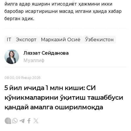
йилга қадар яширин иқтисодиёт ҳажмини икки
баробар қисқартиришни мақсад қилгани ҳақида хабар
берган эдик.
IT
Экспорт
Марказий Осиё
Ўзбекистон
Ляззат Сейданова
Муаллиф
08:00, 09 Январ 2026
5 йил ичида 1 млн киши: CИ
кўникмаларини ўқитиш ташаббуси
қандай амалга оширилмоқда