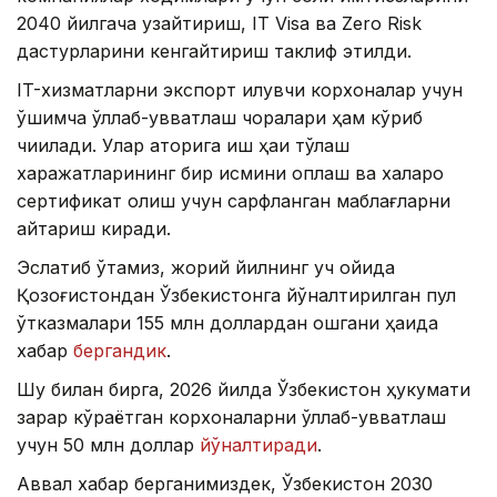
2040 йилгача узайтириш, IT Visa ва Zero Risk
дастурларини кенгайтириш таклиф этилди.
IT-хизматларни экспорт қилувчи корхоналар учун
қўшимча қўллаб-қувватлаш чоралари ҳам кўриб
чиқилади. Улар қаторига иш ҳақи тўлаш
харажатларининг бир қисмини қоплаш ва халқаро
сертификат олиш учун сарфланган маблағларни
қайтариш киради.
Эслатиб ўтамиз, жорий йилнинг уч ойида
Қозоғистондан Ўзбекистонга йўналтирилган пул
ўтказмалари 155 млн доллардан ошгани ҳақида
хабар
бергандик
.
Шу билан бирга, 2026 йилда Ўзбекистон ҳукумати
зарар кўраётган корхоналарни қўллаб-қувватлаш
учун 50 млн доллар
йўналтиради
.
Аввал хабар берганимиздек, Ўзбекистон 2030