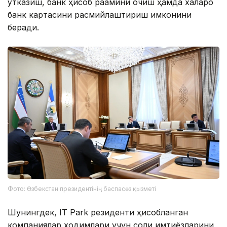
ўтказиш, банк ҳисоб рақамини очиш ҳамда халқаро
банк картасини расмийлаштириш имконини
беради.
Фото: Өзбекстан президентінің баспасөз қызметі
Шунингдек, IT Park резиденти ҳисобланган
компаниялар ходимлари учун солиқ имтиёзларини