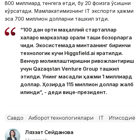
800 миллиард тенгега етди, бу 20 фоизга ўсишни
кўрсатади. Мамлакатимизнинг IT экспорти ҳажми
эса 700 миллион долларни ташкил этди.
“100 дан ортиқ маҳаллий стартаплар
халқаро марказлар орқали ташқи бозорларга
чиқди. Экосистемада минтақанинг биринчи
технологик кучи Higgsfield.ai яратилди.
Венчур молиялаштиришни ривожлантириш
учун Qazaqstan Venture Group ташкил
этилди. Унинг мақсадли ҳажми 1 миллиард
доллар. Ҳозирда 115 миллион доллар жалб
қилинди”, - деди вице-президент.
Савдо
Ахборот технологиялари
IT
Иқтисодиёт
Ляззат Сейданова