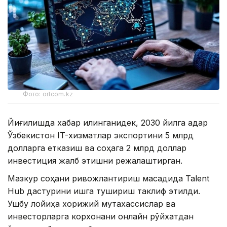
Фото: ortcom.kz
Йиғилишда хабар қилинганидек, 2030 йилга қадар
Ўзбекистон IT-хизматлар экспортини 5 млрд
долларга етказиш ва соҳага 2 млрд доллар
инвестиция жалб этишни режалаштирган.
Мазкур соҳани ривожлантириш мақсадида Talent
Hub дастурини ишга тушириш таклиф этилди.
Ушбу лойиҳа хорижий мутахассислар ва
инвесторларга корхонани онлайн рўйхатдан