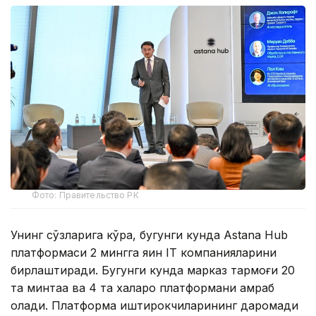
Фото: Правительство РК
Унинг сўзларига кўра, бугунги кунда Astana Hub
платформаси 2 мингга яқин IT компанияларини
бирлаштиради. Бугунги кунда марказ тармоғи 20
та минтақа ва 4 та халқаро платформани қамраб
олади. Платформа иштирокчиларининг даромади