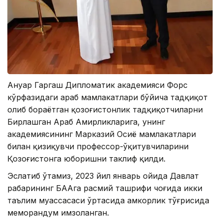
Ануар Гаргаш Дипломатик академияси Форс
кўрфазидаги араб мамлакатлари бўйича тадқиқот
олиб бораётган қозоғистонлик тадқиқотчиларни
Бирлашган Араб Амирликларига, унинг
академиясининг Марказий Осиё мамлакатлари
билан қизиқувчи профессор-ўқитувчиларини
Қозоғистонга юборишни таклиф қилди.
Эслатиб ўтамиз, 2023 йил январь ойида Давлат
раҳбарининг БААга расмий ташрифи чоғида икки
таълим муассасаси ўртасида ҳамкорлик тўғрисида
меморандум имзоланган.