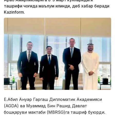
ташрифи чоғида маълум қилинди, деб хабар беради
Kazinform.
Е.Абил Ануар Гаргаш Дипломатик Академияси
(AGDA) ва Муҳаммад Бин Рашид Давлат
бошқаруви мактаби (MBRSG)га ташриф буюрди.