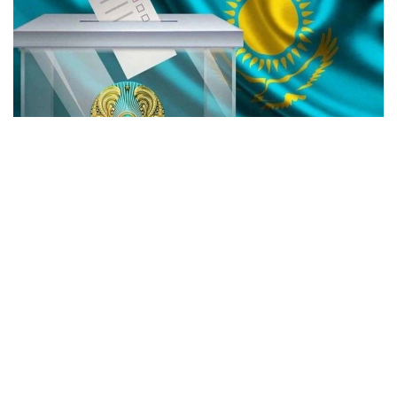
Фото: Gov.kz
2026 йил 23 августда бўлиб ўтадиган Қурултой
депутатлари сайлови муносабати билан Ташқи
ишлар вазирлиги хориждаги сайлов
участкаларининг манзилларини, иш жадвалини ва
участка сайлов комиссияларининг таркибини
эълон қилди. Ушбу участкалар Қозоғистон
фуқароларининг хориждаги овоз беришини
ташкил қилиш учун яратилган.