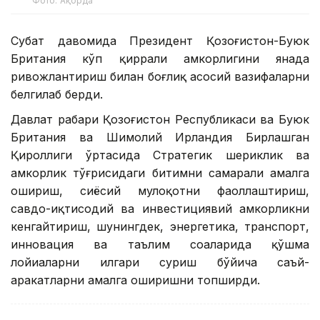
Фото: Ақорда
Суҳбат давомида Президент Қозоғистон-Буюк
Британия кўп қиррали ҳамкорлигини янада
ривожлантириш билан боғлиқ асосий вазифаларни
белгилаб берди.
Давлат раҳбари Қозоғистон Республикаси ва Буюк
Британия ва Шимолий Ирландия Бирлашган
Қироллиги ўртасида Стратегик шериклик ва
ҳамкорлик тўғрисидаги битимни самарали амалга
ошириш, сиёсий мулоқотни фаоллаштириш,
савдо-иқтисодий ва инвестициявий ҳамкорликни
кенгайтириш, шунингдек, энергетика, транспорт,
инновация ва таълим соҳаларида қўшма
лойиҳаларни илгари суриш бўйича саъй-
ҳаракатларни амалга оширишни топширди.