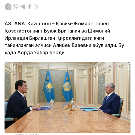
ASTANА. Каzinform – Қасим-Жомарт Тоқаев
Қозоғистоннинг Буюк Британия ва Шимолий
Ирландия Бирлашган Қироллигидаги янги
тайинланган элчиси Алибек Бақаевни қабул қилди. Бу
ҳақда Ақорда хабар берди.