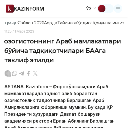
KAZINFORM
ЎЗ
Сайлов-2026
Ақорда
Тайинлов
Ҳодиса
Қонун ва интизо
Тренд:
11:25, 11 Март 2023
Қозоғистоннинг Араб мамлакатлари
бўйича тадқиқотчилари БААга
таклиф этилди
ASTANA. Kazinform – Форс кўрфазидаги Араб
мамлакатларида тадқиқот олиб бораётган
қозоғистонлик тадқиқотчилар Бирлашган Араб
Амирликларига юборилиши мумкин. Бу ҳақда ҚР
Президенти ҳузуридаги Давлат бошқаруви
академияси ректори Ерлан Абилнинг Бирлашган
Араб Амирликларига 6-9 март кунларидаги