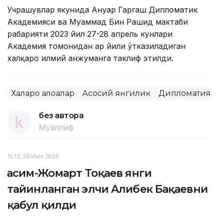
Учрашувлар якунида Ануар Гаргаш Дипломатик
Академияси ва Муҳаммад Бин Рашид мактаби
раҳбарияти 2023 йил 27-28 апрель кунлари
Академия томонидан ҳар йили ўтказиладиган
халқаро илмий анжуманга таклиф этилди.
Халқаро алоқалар
Асосий янгилик
Дипломатия
без автора
Муаллиф
15:13, 28 Июл 2026
Қасим-Жомарт Тоқаев янги
тайинланган элчи Алибек Бақаевни
қабул қилди