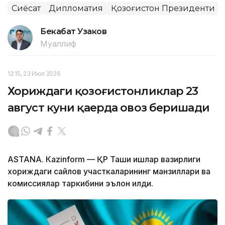
Сиёсат
Дипломатия
Қозоғистон Президенти
Бекабат Узаков
Муаллиф
12:15, 23 Июл 2026
Хориждаги қозоғистонликлар 23
август куни қаерда овоз беришади
ASTANА. Кazinform — ҚР Ташқи ишлар вазирлиги
хориждаги сайлов участкаларининг манзиллари ва
комиссиялар таркибини эълон қилди.