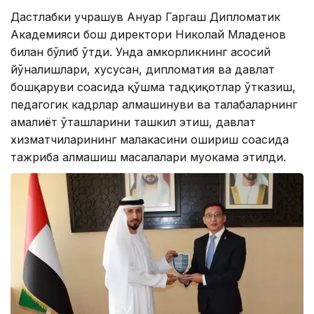
Дастлабки учрашув Ануар Гаргаш Дипломатик
Академияси бош директори Николай Младенов
билан бўлиб ўтди. Унда ҳамкорликнинг асосий
йўналишлари, хусусан, дипломатия ва давлат
бошқаруви соҳасида қўшма тадқиқотлар ўтказиш,
педагогик кадрлар алмашинуви ва талабаларнинг
амалиёт ўташларини ташкил этиш, давлат
хизматчиларининг малакасини ошириш соҳасида
тажриба алмашиш масалалари муҳокама этилди.