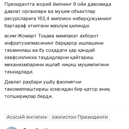
Президентга жорий йилнинг 9 ойи давомида
давлат органлари ва муҳим объектлар
ресурсларига 163,4 миллион киберҳужумнинг
бартараф этилгани маълум қилинди.
Қасим-Жомарт Тоқаев мамлакат ахборот
инфратузилмасининг барқарор ишлашини
таъминлаш ва бу соҳадаги ҳар қандай
хавфсизликка таҳдидларни қайтариш
механизмларини ишлаб чиқиш муҳимлигини
таъкидлади.
Давлат раҳбари ушбу фаолиятни
такомиллаштириш юзасидан бир қатор аниқ
топшириқлар берди.
Асосий янгилик
Қозоғистон Президенти