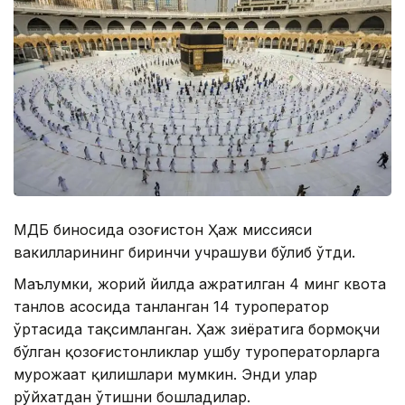
ҚМДБ биносида Қозоғистон Ҳаж миссияси
вакилларининг биринчи учрашуви бўлиб ўтди.
Маълумки, жорий йилда ажратилган 4 минг квота
танлов асосида танланган 14 туроператор
ўртасида тақсимланган. Ҳаж зиёратига бормоқчи
бўлган қозоғистонликлар ушбу туроператорларга
мурожаат қилишлари мумкин. Энди улар
рўйхатдан ўтишни бошладилар.