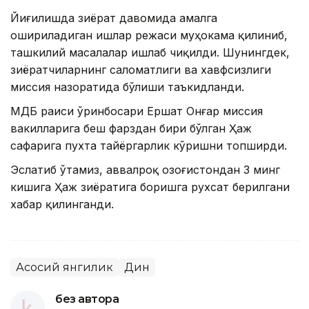
Йиғилишда зиёрат давомида амалга
ошириладиган ишлар режаси муҳокама қилиниб,
ташкилий масалалар ишлаб чиқилди. Шунингдек,
зиёратчиларнинг саломатлиги ва хавфсизлиги
миссия назоратида бўлиши таъкидланди.
ҚМДБ раиси ўринбосари Ершат Онғар миссия
вакилларига беш фарздан бири бўлган Ҳаж
сафарига пухта тайёргарлик кўришни топширди.
Эслатиб ўтамиз, аввалроқ Қозоғистондан 3 минг
кишига Ҳаж зиёратига боришга рухсат берилгани
хабар қилинганди.
Асосий янгилик
Дин
без автора