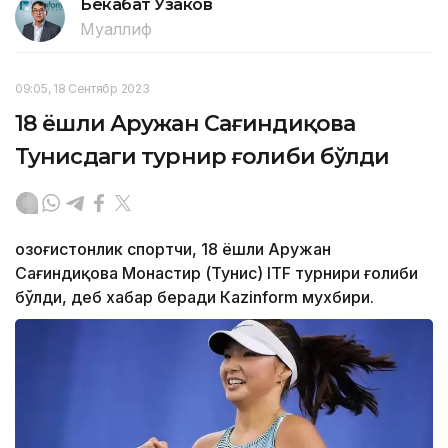
Бекабат Узаков
Муаллиф
09:05, 18 Сентябр 2023
18 ёшли Аружан Сағиндиқова
Тунисдаги турнир ғолиби бўлди
Қозоғистонлик спортчи, 18 ёшли Аружан
Сағиндиқова Монастир (Тунис) ITF турнири ғолиби
бўлди, деб хабар беради Каzinform мухбири.