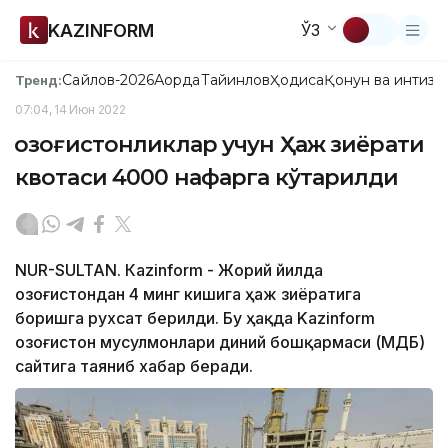
KAZINFORM
ЎЗ
Сайлов-2026
Ақорда
Тайинлов
Ҳодиса
Қонун ва интизо
Тренд:
07:04, 14 Июн 2022
Қозоғистонликлар учун Ҳаж зиёрати
квотаси 4000 нафарга кўтарилди
NUR-SULTAN. Кazinform - Жорий йилда
Қозоғистондан 4 минг кишига ҳаж зиёратига
боришга рухсат берилди. Бу ҳақда Kazinform
Қозоғистон мусулмонлари диний бошқармаси (ҚМДБ)
сайтига таяниб хабар беради.