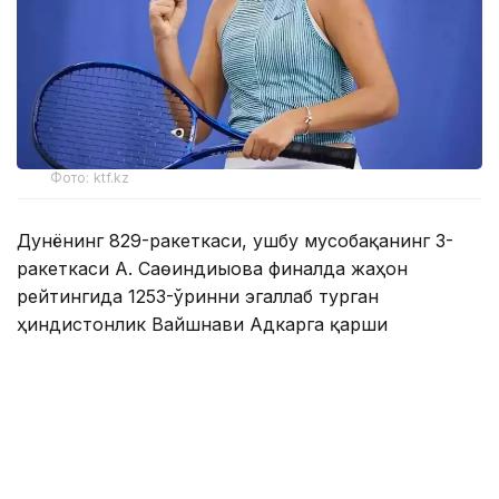
Фото: ktf.kz
Дунёнинг 829-ракеткаси, ушбу мусобақанинг 3-
ракеткаси А. Саөиндиыова финалда жаҳон
рейтингида 1253-ўринни эгаллаб турган
ҳиндистонлик Вайшнави Адкарга қарши
чемпионлик учун кураш олиб борди.
Биринчи партия кескин курашлар остида ўтди,
Аружан тай-брейкда муваффақиятли ўйнади - 7:6
(8:6).
Иккинчи сетда қозоғистонлик ёш теннисчи