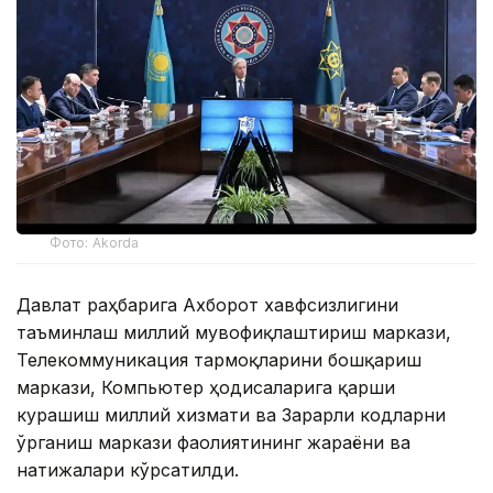
Фото: Akorda
Давлат раҳбарига Ахборот хавфсизлигини
таъминлаш миллий мувофиқлаштириш маркази,
Телекоммуникация тармоқларини бошқариш
маркази, Компьютер ҳодисаларига қарши
курашиш миллий хизмати ва Зарарли кодларни
ўрганиш маркази фаолиятининг жараёни ва
натижалари кўрсатилди.