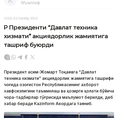
Муаллиф
13:00, 03 Октябр 2023
ҚР Президенти “Давлат техника
хизмати” акциядорлик жамиятига
ташриф буюрди
Президент Қасим-Жомарт Тоқаевга “Давлат
техника хизмати” акциядорлик жамиятига ташрифи
чоғида Қозоғистон Республикасининг ахборот
хавфсизлигини таъминлаш ва ҳозирги ҳолати бўйича
чора-тадбирлар тўғрисида маълумот берилди, деб
хабар беради Каzinform Акордага таяниб.