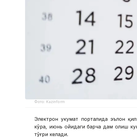
Фото: Kazinform
Электрон ҳукумат порталида эълон қи
кўра, июнь ойидаги барча дам олиш ку
тўғри келади.