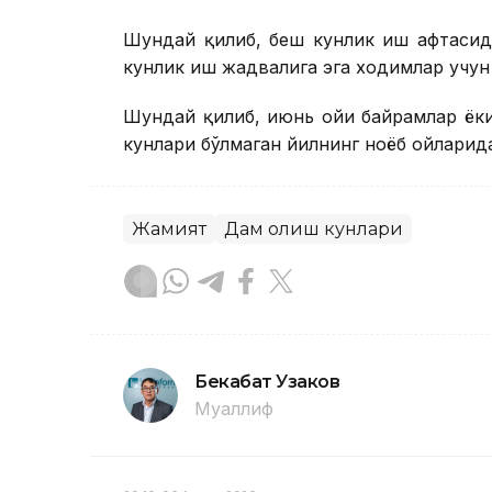
Шундай қилиб, беш кунлик иш ҳафтасид
кунлик иш жадвалига эга ходимлар учун
Шундай қилиб, июнь ойи байрамлар ёк
кунлари бўлмаган йилнинг ноёб ойларид
Жамият
Дам олиш кунлари
Бекабат Узаков
Муаллиф