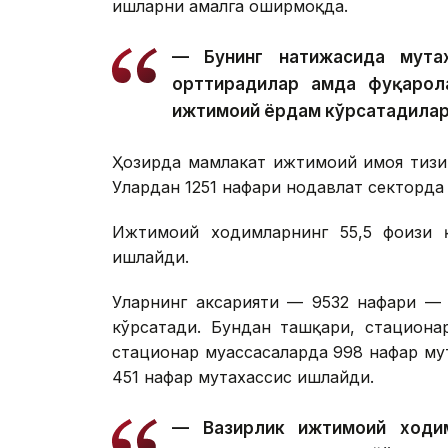
ишларни амалга оширмоқда.
— Бунинг натижасида мута
орттирадилар ҳамда фуқарол
ижтимоий ёрдам кўрсатадилар
Ҳозирда мамлакат ижтимоий ҳимоя тиз
Улардан 1251 нафари нодавлат секторда
Ижтимоий ходимларнинг 55,5 фоизи қ
ишлайди.
Уларнинг аксарияти — 9532 нафари — 
кўрсатади. Бундан ташқари, стациона
стационар муассасаларда 998 нафар му
451 нафар мутахассис ишлайди.
— Вазирлик ижтимоий ходим