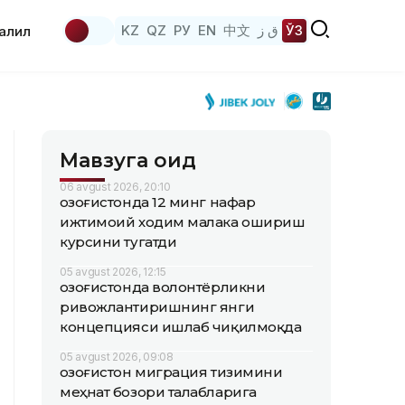
KZ
QZ
РУ
EN
中文
ق ز
ЎЗ
аҳлил
Мавзуга оид
06 avgust 2026, 20:10
Қозоғистонда 12 минг нафар
ижтимоий ходим малака ошириш
курсини тугатди
05 avgust 2026, 12:15
Қозоғистонда волонтёрликни
ривожлантиришнинг янги
концепцияси ишлаб чиқилмоқда
05 avgust 2026, 09:08
Қозоғистон миграция тизимини
меҳнат бозори талабларига