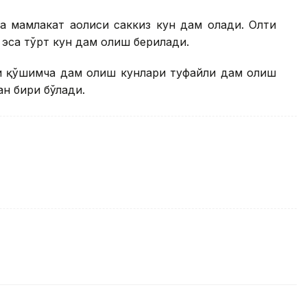
а мамлакат аҳолиси саккиз кун дам олади. Олти
 эса тўрт кун дам олиш берилади.
и қўшимча дам олиш кунлари туфайли дам олиш
ан бири бўлади.