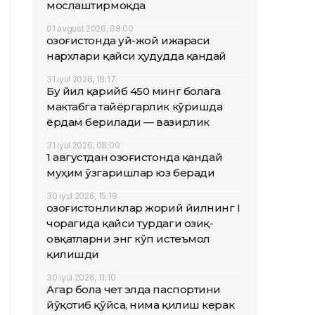
мослаштирмоқда
01 avgust 2026, 08:00
Қозоғистонда уй-жой ижараси
нархлари қайси ҳудудда қандай
31 iyul 2026, 18:17
Бу йил қарийб 450 минг болага
мактабга тайёргарлик кўришда
ёрдам берилади — вазирлик
31 iyul 2026, 08:00
1 августдан Қозоғистонда қандай
муҳим ўзгаришлар юз беради
30 iyul 2026, 15:19
Қозоғистонликлар жорий йилнинг I
чорагида қайси турдаги озиқ-
овқатларни энг кўп истеъмол
қилишди
30 iyul 2026, 11:10
Агар бола чет элда паспортини
йўқотиб қўйса, нима қилиш керак