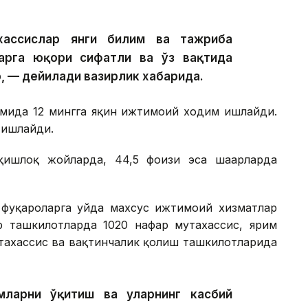
хассислар янги билим ва тажриба
арга юқори сифатли ва ўз вақтида
, — дейилади вазирлик хабарида.
имида 12 мингга яқин ижтимоий ходим ишлайди.
 ишлайди.
ишлоқ жойларда, 44,5 фоизи эса шаҳарларда
фуқароларга уйда махсус ижтимоий хизматлар
р ташкилотларда 1020 нафар мутахассис, ярим
тахассис ва вақтинчалик қолиш ташкилотларида
ларни ўқитиш ва уларнинг касбий