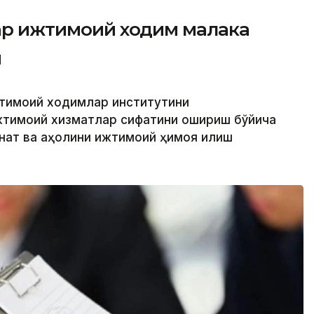
фар ижтимоий ходим малака
и
жтимоий ходимлар институтини
жтимоий хизматлар сифатини ошириш бўйича
ҳнат ва аҳолини ижтимоий ҳимоя қилиш