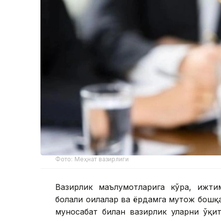
Фото: Меҳнат вазирлиги
Вазирлик маълумотларига кўра, ижти
болали оилалар ва ёрдамга муҳтож бошқ
муносабат билан вазирлик уларни ўқи