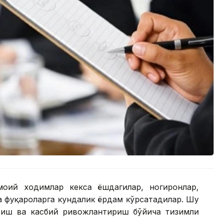
моий ходимлар кекса ёшдагилар, ногиронлар,
а фуқароларга кундалик ёрдам кўрсатадилар. Шу
тиш ва касбий ривожлантириш бўйича тизимли