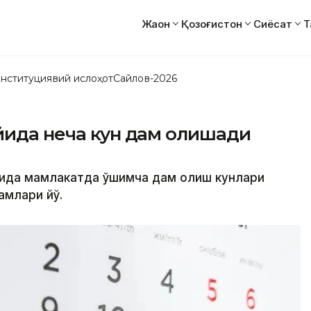
Жаҳон
Қозоғистон
Сиёсат
Т
нституциявий ислоҳот
Сайлов-2026
йида неча кун дам олишади
йида мамлакатда қўшимча дам олиш кунлари
млари йўқ.