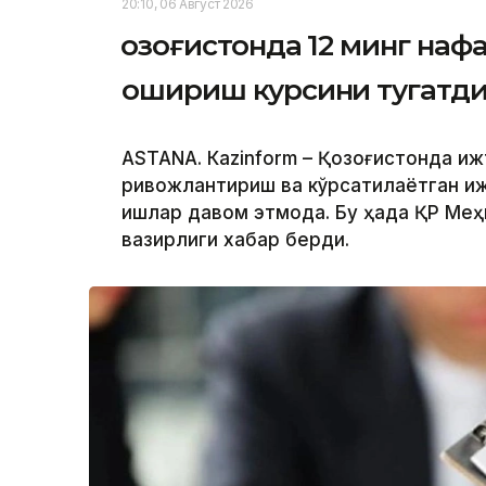
20:10, 06 Август 2026
Қозоғистонда 12 минг на
ошириш курсини тугатд
ASTANА. Кazinform – Қозоғистонда и
ривожлантириш ва кўрсатилаётган и
ишлар давом этмоқда. Бу ҳақда ҚР Ме
вазирлиги хабар берди.