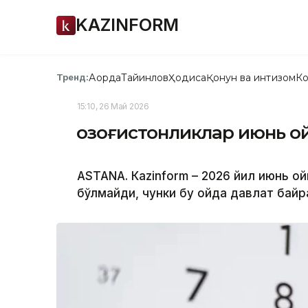
KAZINFORM
Ақорда
Тайинлов
Ҳодиса
Қонун ва интизом
Ко
Тренд:
15:10, 26 Май 2026
Қозоғистонликлар июнь о
ASTANА. Кazinform – 2026 йил июнь о
бўлмайди, чунки бу ойда давлат байра