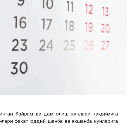
линган байрам ва дам олиш кунлари тақвимига
нлари фақат оддий шанба ва якшанба кунларига