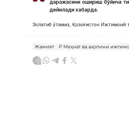
даражасини ошириш бўйича т
дейилади хабарда.
Эслатиб ўтамиз, Қозоғистон Ижтимоий 
Жамият
ҚР Меҳнат ва аҳолини ижти
Бекабат Узаков
Муаллиф
12:15, 05 Август 2026
Қозоғистонда волонтёрл