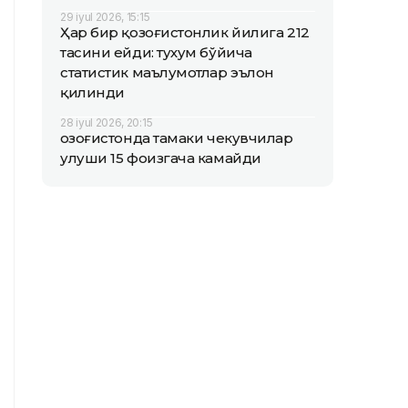
29 iyul 2026, 15:15
Ҳар бир қозоғистонлик йилига 212
тасини ейди: тухум бўйича
статистик маълумотлар эълон
қилинди
28 iyul 2026, 20:15
Қозоғистонда тамаки чекувчилар
улуши 15 фоизгача камайди