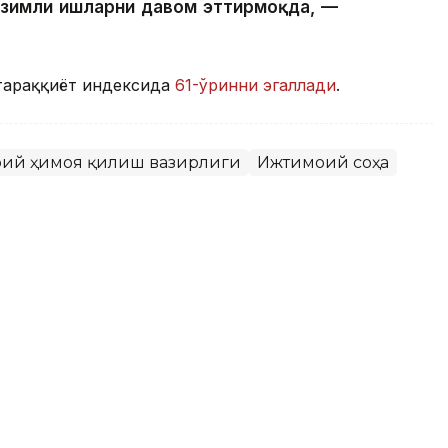
изимли ишларни давом эттирмоқда, —
тараққиёт индексида
61-ўринни эгаллади
.
моий ҳимоя қилиш вазирлиги
Ижтимоий соҳа
икни ривожлантиришнинг янги