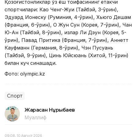
Қозоғистонликлар ўз ёш тоифасининг етакчи
спортчилари: Као Ченг-Жуи (Тайбэй, 3-ўрин),
Эдуард Ионеску (Руминия, 4-ўрин), Хьюго Дешам
(Франция, 6-ўрин), О Жун Сун (Корея, 7-ўрин), Чан
Ю-Ан (Тайбэй, 8-ўрин), қизлар Ли Дэун (Корея, 5-
ўрин), Павад Притика (Франция, 7-ўрин), Аннетт
Кауфманн (Германия, 8-ўрин), Чэн Пусуань
(Тайбэй, 9-ўрин), Цинь Юйсюань (Хитой, 11-ўрин)
билан куч синашади.
Фото: olympic.kz
Спорт
Жарасқан Нұрыбаев
Муаллиф
09:08, 10 Август 2026