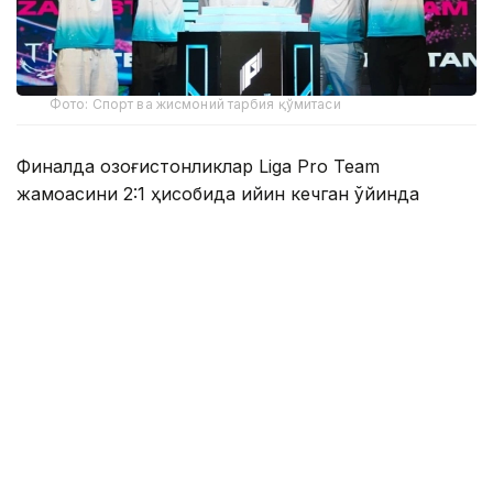
Фото: Спорт ва жисмоний тарбия қўмитаси
Финалда қозоғистонликлар Liga Pro Team
жамоасини 2:1 ҳисобида қийин кечган ўйинда
мағлуб этиб, мусобақанинг олтин медалини қўлга
киритишди.