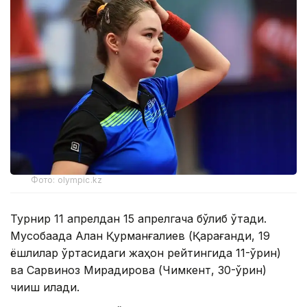
Фото: olympic.kz
Турнир 11 апрелдан 15 апрелгача бўлиб ўтади.
Мусобақада Алан Қурманғалиев (Қарағанди, 19
ёшлилар ўртасидаги жаҳон рейтингида 11-ўрин)
ва Сарвиноз Мирқадирова (Чимкент, 30-ўрин)
чиқиш қилади.