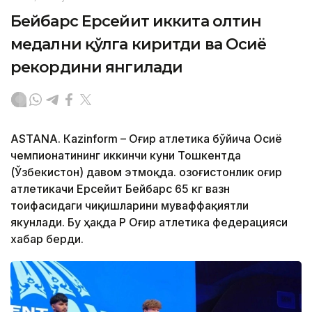
Бейбарс Ерсейит иккита олтин
медални қўлга киритди ва Осиё
рекордини янгилади
ASTANА. Кazinform – Оғир атлетика бўйича Осиё
чемпионатининг иккинчи куни Тошкентда
(Ўзбекистон) давом этмоқда. Қозоғистонлик оғир
атлетикачи Ерсейит Бейбарс 65 кг вазн
тоифасидаги чиқишларини муваффақиятли
якунлади. Бу ҳақда ҚР Оғир атлетика федерацияси
хабар берди.