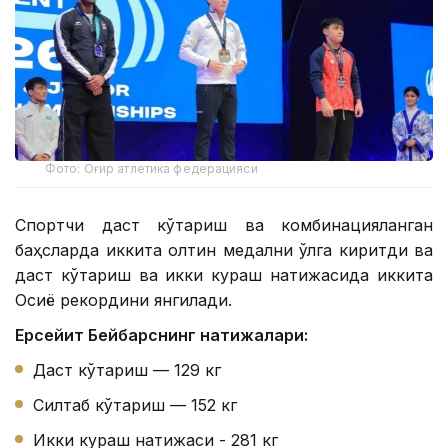
Фото: Оғир атлетика федерацияси
Спортчи даст кўтариш ва комбинацияланган
баҳсларда иккита олтин медални қўлга киритди ва
даст кўтариш ва икки кураш натижасида иккита
Осиё рекордини янгилади.
Ерсейит Бейбарснинг натижалари:
Даст кўтариш — 129 кг
Силтаб кўтариш — 152 кг
Икки кураш натижаси - 281 кг