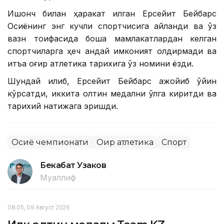
Ишонч билан ҳаракат қилган Ерсейит Бейбарс
Осиёнинг энг кучли спортчисига айланди ва ўз
вазн тоифасида бошқа мамлакатлардан келган
спортчиларга ҳеч қандай имконият қолдирмади ва
қитъа оғир атлетика тарихига ўз номини ёзди.
Шундай қилиб, Ерсейит Бейбарс ажойиб ўйин
кўрсатди, иккита олтин медални қўлга киритди ва
тарихий натижага эришди.
Осиё чемпионати
Оғир атлетика
Спорт
Бекабат Узаков
Муаллиф
08:05, 09 Август 2026