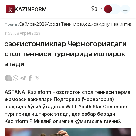
KAZINFORM
ЎЗ
Сайлов-2026
Ақорда
Тайинлов
Ҳодиса
Қонун ва интизо
Тренд:
11:58, 08 Апрел 2023
Қозоғистонликлар Черногориядаги
стол тенниси турнирида иштирок
этади
ASTANA. Kazinform – Қозоғистон стол тенниси терма
жамоаси вакиллари Подгорица (Черногория)
шаҳрида бўлиб ўтадиган WTT Youth Star Contender
турнирида иштирок этади, дея хабар беради
Kazinform ҚР Миллий олимпия қўмитасига таяниб.