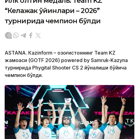
Илк олтин медаль: Team KZ
“Келажак ўйинлари – 2026”
турнирида чемпион бўлди
ASTANА. Кazinform – Қозоғистоннинг Team KZ
жамоаси (GOTF 2026) powered by Samruk-Kazyna
турнирида Phygital Shooter CS 2 йўналиши бўйича
чемпион бўлди.