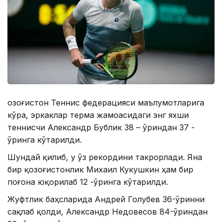
Қозоғистон Теннис федерацияси маълумотларига
кўра, эркаклар терма жамоасидаги энг яхши
теннисчи Александр Бублик 38 – ўриндан 37 -
ўринга кўтарилди.
Шундай қилиб, у ўз рекордини такрорлади. Яна
бир қозоғистонлик Михаил Кукушкин ҳам бир
поғона юқорилаб 12 -ўринга кўтарилди.
Жуфтлик баҳсларида Андрей Голубев 36-ўринни
сақлаб қолди, Александр Недовесов 84-ўриндан