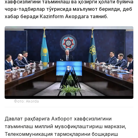
хавфсизлигини таъминлаш ва ҳозирги ҳолати бўйича
чора-тадбирлар тўғрисида маълумот берилди, деб
хабар беради Каzinform Акордага таяниб.
Фото: Akorda
Давлат раҳбарига Ахборот хавфсизлигини
таъминлаш миллий мувофиқлаштириш маркази,
Телекоммуникация тармоқларини бошқариш