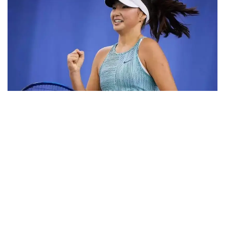
Фото: ktf.kz
Дунёнинг 829-ракеткаси, ушбу мусобақанинг 3-
ракеткаси А. Саөиндиыова финалда жаҳон
рейтингида 1253-ўринни эгаллаб турган
ҳиндистонлик Вайшнави Адкарга қарши
чемпионлик учун кураш олиб борди.