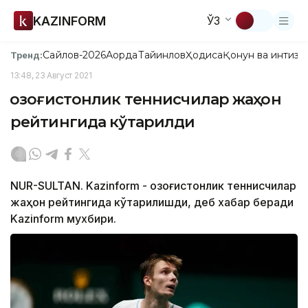
KAZINFORM
ЎЗ
Сайлов-2026
Ақорда
Тайинлов
Ҳодиса
Қонун ва интизо
Тренд:
13:48, 23 Август 2021
Қозоғистонлик теннисчилар жаҳон
рейтингида кўтарилди
NUR-SULTAN. Kazinform - Қозоғистонлик теннисчилар
жаҳон рейтингида кўтарилишди, деб хабар беради
Kazinform мухбири.