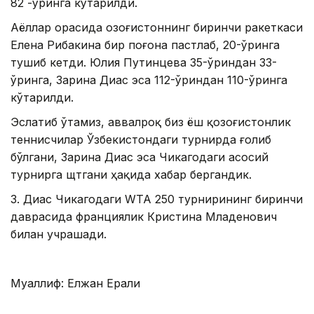
82 -ўринга кўтарилди.
Аёллар орасида Қозоғистоннинг биринчи ракеткаси
Елена Рибакина бир поғона пастлаб, 20-ўринга
тушиб кетди. Юлия Путинцева 35-ўриндан 33-
ўринга, Зарина Диас эса 112-ўриндан 110-ўринга
кўтарилди.
Эслатиб ўтамиз, аввалроқ биз ёш қозоғистонлик
теннисчилар Ўзбекистондаги турнирда ғолиб
бўлгани, Зарина Диас эса Чикагодаги асосий
турнирга щтгани ҳақида хабар бергандик.
З. Диас Чикагодаги WТА 250 турнирининг биринчи
даврасида франциялик Кристина Младенович
билан учрашади.
Муаллиф: Елжан Ерали