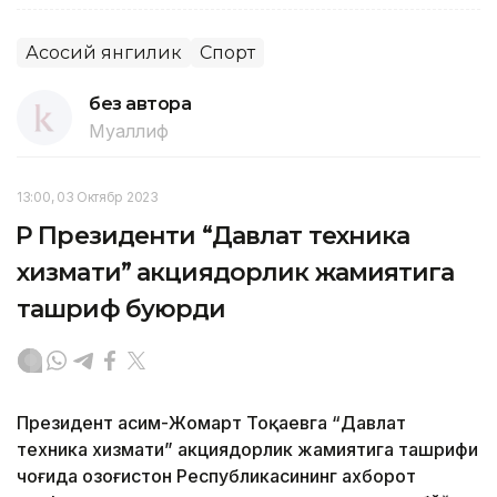
Асосий янгилик
Спорт
без автора
Муаллиф
13:00, 03 Октябр 2023
ҚР Президенти “Давлат техника
хизмати” акциядорлик жамиятига
ташриф буюрди
Президент Қасим-Жомарт Тоқаевга “Давлат
техника хизмати” акциядорлик жамиятига ташрифи
чоғида Қозоғистон Республикасининг ахборот