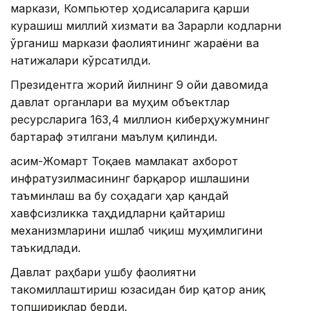
маркази, Компьютер ҳодисаларига қарши
курашиш миллий хизмати ва Зарарли кодларни
ўрганиш маркази фаолиятининг жараёни ва
натижалари кўрсатилди.
Президентга жорий йилнинг 9 ойи давомида
давлат органлари ва муҳим объектлар
ресурсларига 163,4 миллион киберҳужумнинг
бартараф этилгани маълум қилинди.
Қасим-Жомарт Тоқаев мамлакат ахборот
инфратузилмасининг барқарор ишлашини
таъминлаш ва бу соҳадаги ҳар қандай
хавфсизликка таҳдидларни қайтариш
механизмларини ишлаб чиқиш муҳимлигини
таъкидлади.
Давлат раҳбари ушбу фаолиятни
такомиллаштириш юзасидан бир қатор аниқ
топшириқлар берди.