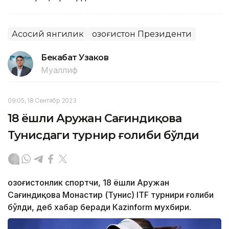
Асосий янгилик
Қозоғистон Президенти
Бекабат Узаков
Муаллиф
09:05, 18 Сентябр 2023
18 ёшли Аружан Сағиндиқова
Тунисдаги турнир ғолиби бўлди
Қозоғистонлик спортчи, 18 ёшли Аружан
Сағиндиқова Монастир (Тунис) ITF турнири ғолиби
бўлди, деб хабар беради Каzinform мухбири.