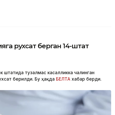
яга рухсат берган 14-штат
рк штатида тузалмас касалликка чалинган
ухсат берилди. Бу ҳақда
БЕЛТА
хабар берди.