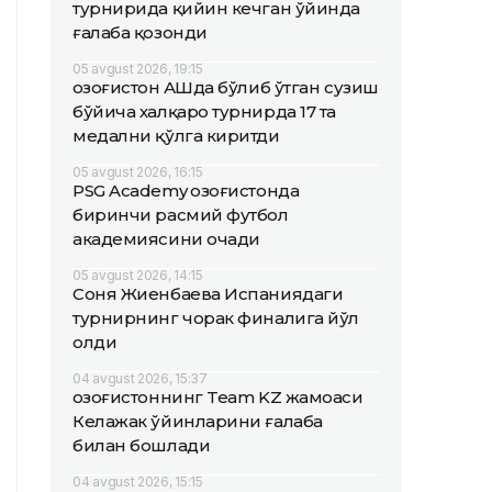
турнирида қийин кечган ўйинда
ғалаба қозонди
05 avgust 2026, 19:15
Қозоғистон АҚШда бўлиб ўтган сузиш
бўйича халқаро турнирда 17 та
медални қўлга киритди
05 avgust 2026, 16:15
PSG Academy Қозоғистонда
биринчи расмий футбол
академиясини очади
05 avgust 2026, 14:15
Соня Жиенбаева Испаниядаги
турнирнинг чорак финалига йўл
олди
04 avgust 2026, 15:37
Қозоғистоннинг Team KZ жамоаси
Келажак ўйинларини ғалаба
билан бошлади
04 avgust 2026, 15:15