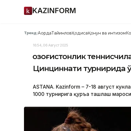
KAZINFORM
Ақорда
Тайинлов
Ҳодиса
Қонун ва интизом
Ко
Тренд:
16:54, 06 Август 2025
Қозоғистонлик теннисчил
Цинциннати турнирида 
ASTANA. Kazinform – 7-18 август кунл
1000 турнирига қуръа ташлаш мароси