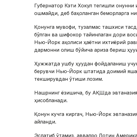
Губернатор Кэти Хокул тегишли қонунни
ошмайди, деб баҳоланган беморларга нис
Қонунга мувофиқ, тузалмас ташхиси тасди
бўлган ва шифокор тайинлаган дори воси
Нью-Йорк аҳолиси ҳаётни ихтиёрий рав
дармонни олиш бўйича ариза бериш ҳуқуқи
Ҳужжатда ушбу ҳуқуқдан фойдаланиш учун
берувчи Нью-Йорк штатида доимий яшаш
текширувдан ўтиши лозим.
Нашрнинг ёзишича, бу АҚШда эвтаназия бў
ҳисобланади.
Қонун кучга киргач, Нью-Йорк эвтанази
айланди.
Эслатиб ўтамиз, аввалроқ Лотин Америк