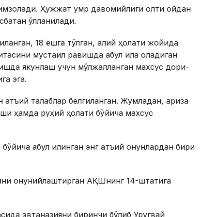
 имзолади. Ҳужжат умр давомийлиги олти ойдан
батан қўлланилади.
қланган, 18 ёшга тўлган, ақлий ҳолати жойида
тасини мустақил равишда қабул қила оладиган
ишда якунлаш учун мўлжалланган махсус дори-
га эга.
 қатъий талаблар белгиланган. Жумладан, ариза
и ҳамда руҳий ҳолати бўйича махсус
йича қабул қилинган энг қатъий қонунлардан бири
яни қонунийлаштирган АҚШнинг 14-штатига
асида эвтаназияни биринчи бўлиб Уругвай