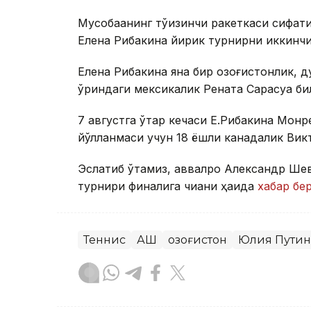
Мусобақанинг тўққизинчи ракеткаси сифат
Елена Рибакина йирик турнирни иккинч
Елена Рибакина яна бир қозоғистонлик, 
ўриндаги мексикалик Рената Сарасуа би
7 августга ўтар кечаси Е.Рибакина Мон
йўлланмаси учун 18 ёшли канадалик Вик
Эслатиб ўтамиз, аввалроқ Александр Ш
турнири финалига чиққани ҳақида
хабар бе
Теннис
АҚШ
Қозоғистон
Юлия Путин