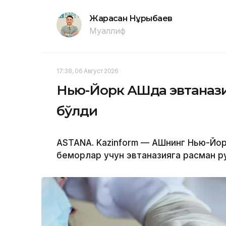
Жарасқан Нұрыбаев
Муаллиф
17:38, 06 Август 2026
Нью-Йорк АҚШда эвтанази
бўлди
ASTANA. Kazinform — АҚШнинг Нью-Йо
беморлар учун эвтаназияга расман р