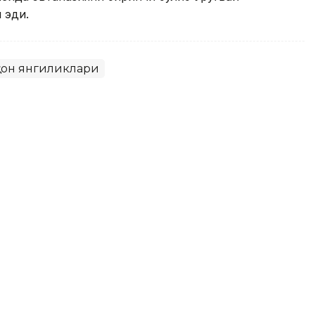
 эди.
он янгиликлари
лдидаги ташқи қарзи 1,4 млрд