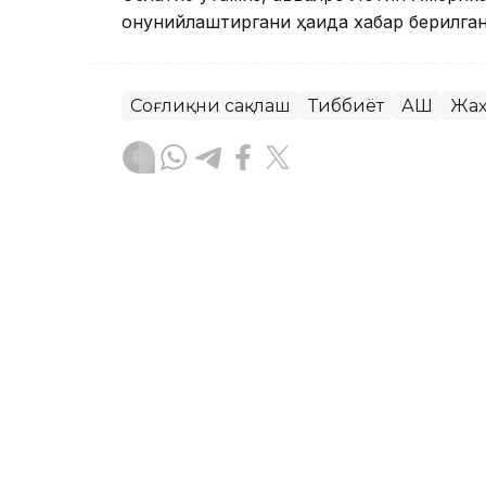
қонунийлаштиргани ҳақида хабар берилган
Соғлиқни сақлаш
Тиббиёт
АҚШ
Жаҳ
Ляззат Сейданова
Муаллиф
15:39, 06 Август 2026
Қирғизистоннинг Хитой о
долларгача камайди