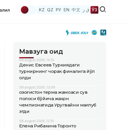
KZ
QZ
РУ
EN
中文
ق ز
ЎЗ
аҳлил
Мавзуга оид
06 avgust 2026, 14:10
Денис Евсеев Туркиядаги
турнирнинг чорак финалига йўл
олди
06 avgust 2026, 13:39
Қозоғистон терма жамоаси сув
полоси бўйича жаҳон
чемпионатида Уругвайни мағлуб
этди
06 avgust 2026, 12:10
Елена Рибакина Торонто