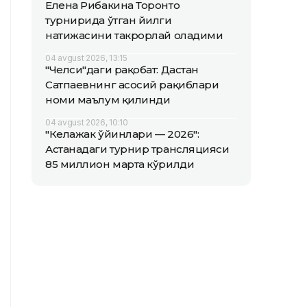
Елена Рибакина Торонто
турнирида ўтган йилги
натижасини такрорлай оладими
04 avgust 2026, 13:15
"Челси"даги рақобат: Дастан
Сатпаевнинг асосий рақиблари
номи маълум қилинди
04 avgust 2026, 10:10
"Келажак ўйинлари — 2026":
Астанадаги турнир трансляцияси
85 миллион марта кўрилди