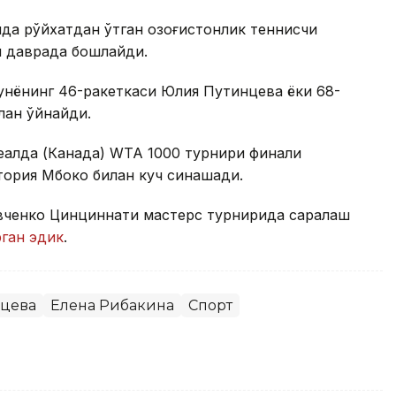
ида рўйхатдан ўтган қозоғистонлик теннисчи
и даврада бошлайди.
дунёнинг 46-ракеткаси Юлия Путинцева ёки 68-
лан ўйнайди.
реалда (Канада) WТА 1000 турнири финали
тория Мбоко билан куч синашади.
евченко Цинциннати мастерс турнирида саралаш
рган эдик
.
цева
Елена Рибакина
Спорт