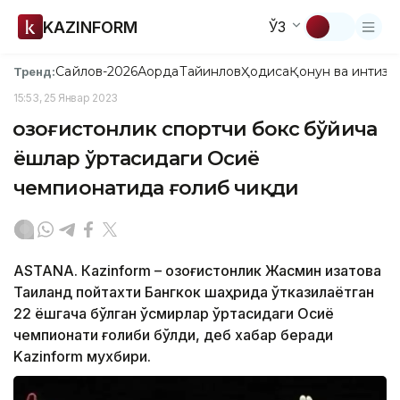
KAZINFORM
ЎЗ
Сайлов-2026
Ақорда
Тайинлов
Ҳодиса
Қонун ва интизо
Тренд:
15:53, 25 Январ 2023
Қозоғистонлик спортчи бокс бўйича
ёшлар ўртасидаги Осиё
чемпионатида ғолиб чиқди
ASTANА. Кazinform – Қозоғистонлик Жасмин Қизатова
Таиланд пойтахти Бангкок шаҳрида ўтказилаётган
22 ёшгача бўлган ўсмирлар ўртасидаги Осиё
чемпионати ғолиби бўлди, деб хабар беради
Kazinform мухбири.