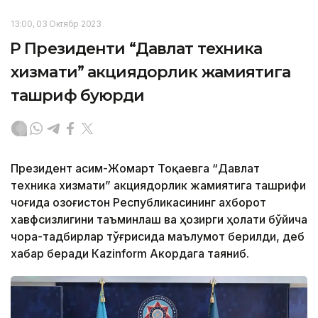
13:00, 03 Октябр 2023
ҚР Президенти “Давлат техника
хизмати” акциядорлик жамиятига
ташриф буюрди
Президент Қасим-Жомарт Тоқаевга “Давлат
техника хизмати” акциядорлик жамиятига ташрифи
чоғида Қозоғистон Республикасининг ахборот
хавфсизлигини таъминлаш ва ҳозирги ҳолати бўйича
чора-тадбирлар тўғрисида маълумот берилди, деб
хабар беради Каzinform Акордага таяниб.