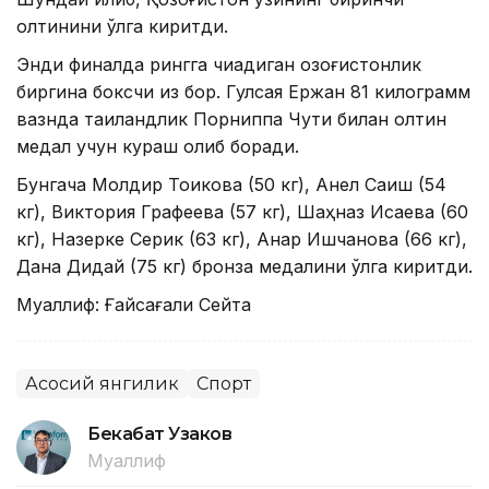
олтинини қўлга киритди.
Энди финалда рингга чиқадиган қозоғистонлик
биргина боксчи қиз бор. Гулсая Ержан 81 килограмм
вазнда таиландлик Порниппа Чути билан олтин
медал учун кураш олиб боради.
Бунгача Молдир Тоикова (50 кг), Анел Сақиш (54
кг), Виктория Графеева (57 кг), Шаҳназ Исаева (60
кг), Назерке Серик (63 кг), Ақнар Ишчанова (66 кг),
Дана Дидай (75 кг) бронза медалини қўлга киритди.
Муаллиф: Ғайсағали Сейтақ
Асосий янгилик
Спорт
Бекабат Узаков
Муаллиф