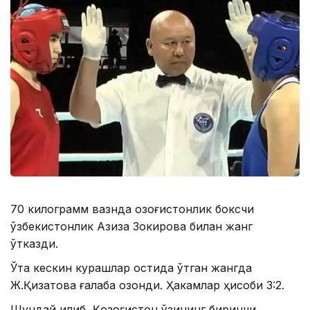
70 килограмм вазнда қозоғистонлик боксчи
ўзбекистонлик Азиза Зокирова билан жанг
ўтказди.
Ўта кескин курашлар остида ўтган жангда
Ж.Қизатова ғалаба қозонди. Ҳакамлар ҳисоби 3:2.
Шундай қилиб, Қозоғистон ўзининг биринчи