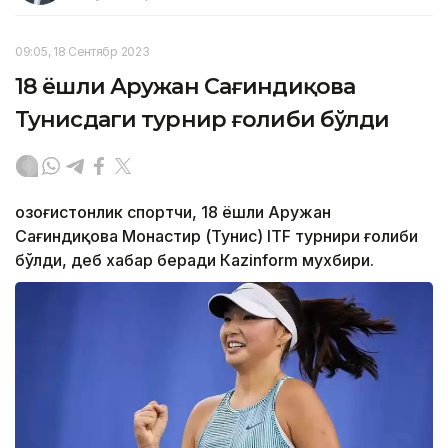
09:05, 18 Сентябр 2023
18 ёшли Аружан Сағиндиқова
Тунисдаги турнир ғолиби бўлди
Қозоғистонлик спортчи, 18 ёшли Аружан
Сағиндиқова Монастир (Тунис) ITF турнири ғолиби
бўлди, деб хабар беради Каzinform мухбири.