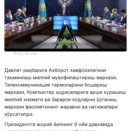
Фото: Akorda
Давлат раҳбарига Ахборот хавфсизлигини
таъминлаш миллий мувофиқлаштириш маркази,
Телекоммуникация тармоқларини бошқариш
маркази, Компьютер ҳодисаларига қарши курашиш
миллий хизмати ва Зарарли кодларни ўрганиш
маркази фаолиятининг жараёни ва натижалари
кўрсатилди.
Президентга жорий йилнинг 9 ойи давомида