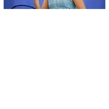
Фото: ktf.kz
Дунёнинг 829-ракеткаси, ушбу мусобақанинг 3-
ракеткаси А. Саөиндиыова финалда жаҳон
рейтингида 1253-ўринни эгаллаб турган
ҳиндистонлик Вайшнави Адкарга қарши
чемпионлик учун кураш олиб борди.
Биринчи партия кескин курашлар остида ўтди,
Аружан тай-брейкда муваффақиятли ўйнади - 7:6
(8:6).
Иккинчи сетда қозоғистонлик ёш теннисчи рақибига
ҳеч қандай имконият қолдирмади - 6:0.