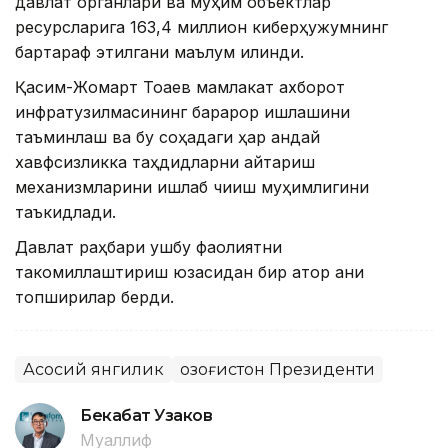
давлат органлари ва муҳим объектлар
ресурсларига 163,4 миллион киберҳужумнинг
бартараф этилгани маълум қилинди.
Қасим-Жомарт Тоқаев мамлакат ахборот
инфратузилмасининг барқарор ишлашини
таъминлаш ва бу соҳадаги ҳар қандай
хавфсизликка таҳдидларни қайтариш
механизмларини ишлаб чиқиш муҳимлигини
таъкидлади.
Давлат раҳбари ушбу фаолиятни
такомиллаштириш юзасидан бир қатор аниқ
топшириқлар берди.
Асосий янгилик
Қозоғистон Президенти
Бекабат Узаков
Муаллиф