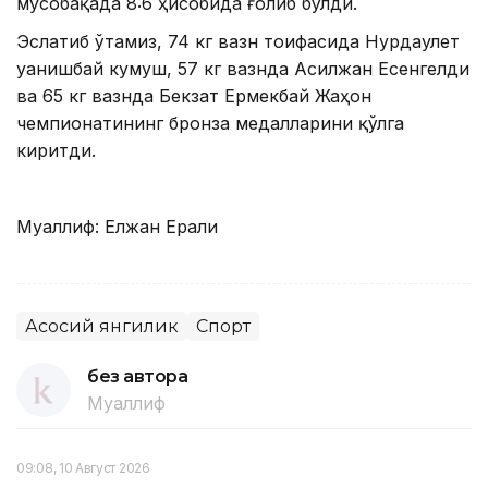
мусобақада 8:6 ҳисобида ғолиб бўлди.
Эслатиб ўтамиз, 74 кг вазн тоифасида Нурдаулет
Қуанишбай кумуш, 57 кг вазнда Асилжан Есенгелди
ва 65 кг вазнда Бекзат Ермекбай Жаҳон
чемпионатининг бронза медалларини қўлга
киритди.
Муаллиф: Елжан Ерали
Асосий янгилик
Спорт
без автора
Муаллиф
09:08, 10 Август 2026