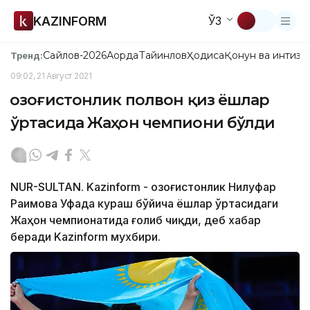
KAZINFORM
ЎЗ
Сайлов-2026
Ақорда
Тайинлов
Ҳодиса
Қонун ва интизо
Тренд:
09:02, 21 Август 2021
Қозоғистонлик полвон қиз ёшлар
ўртасида Жаҳон чемпиони бўлди
NUR-SULTAN. Kazinform - Қозоғистонлик Нилуфар
Раимова Уфада кураш бўйича ёшлар ўртасидаги
Жаҳон чемпионатида ғолиб чиқди, деб хабар
беради Kazinform мухбири.