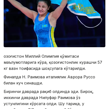
Қозоғистон Миллий Олимпия қўмитаси
маълумотларига кўра, қозоғистонлик курашчи 57
кг вазн тоифасида шоҳсупага кўтарилди.
Финалда Н. Раимова италиялик Аврора Руссо
билан куч синашди.
Биринчи даврада рақиб олдинда эди. Бироқ,
иккинчи даврада Нилуфар Раимова ўз
устунлигини кўрсата олди. Шу тариқа, у