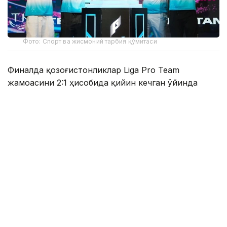
Фото: Спорт ва жисмоний тарбия қўмитаси
Финалда қозоғистонликлар Liga Pro Team
жамоасини 2:1 ҳисобида қийин кечган ўйинда
мағлуб этиб, мусобақанинг олтин медалини қўлга
киритишди.