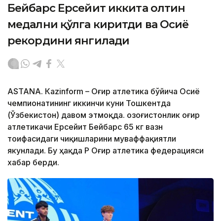
Бейбарс Ерсейит иккита олтин
медални қўлга киритди ва Осиё
рекордини янгилади
ASTANА. Кazinform – Оғир атлетика бўйича Осиё
чемпионатининг иккинчи куни Тошкентда
(Ўзбекистон) давом этмоқда. Қозоғистонлик оғир
атлетикачи Ерсейит Бейбарс 65 кг вазн
тоифасидаги чиқишларини муваффақиятли
якунлади. Бу ҳақда ҚР Оғир атлетика федерацияси
хабар берди.