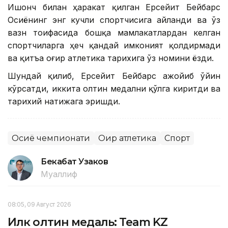
Ишонч билан ҳаракат қилган Ерсейит Бейбарс
Осиёнинг энг кучли спортчисига айланди ва ўз
вазн тоифасида бошқа мамлакатлардан келган
спортчиларга ҳеч қандай имконият қолдирмади
ва қитъа оғир атлетика тарихига ўз номини ёзди.
Шундай қилиб, Ерсейит Бейбарс ажойиб ўйин
кўрсатди, иккита олтин медални қўлга киритди ва
тарихий натижага эришди.
Осиё чемпионати
Оғир атлетика
Спорт
Бекабат Узаков
Муаллиф
08:05, 09 Август 2026
Илк олтин медаль: Team KZ