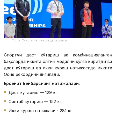
Фото: Оғир атлетика федерацияси
Спортчи даст кўтариш ва комбинацияланган
баҳсларда иккита олтин медални қўлга киритди ва
даст кўтариш ва икки кураш натижасида иккита
Осиё рекордини янгилади.
Ерсейит Бейбарснинг натижалари:
Даст кўтариш — 129 кг
Силтаб кўтариш — 152 кг
Икки кураш натижаси - 281 кг