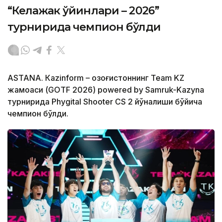
“Келажак ўйинлари – 2026”
турнирида чемпион бўлди
ASTANА. Кazinform – Қозоғистоннинг Team KZ
жамоаси (GOTF 2026) powered by Samruk-Kazyna
турнирида Phygital Shooter CS 2 йўналиши бўйича
чемпион бўлди.