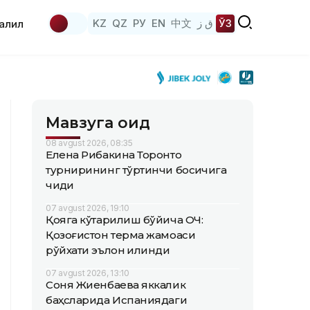
KZ
QZ
РУ
EN
中文
ق ز
ЎЗ
аҳлил
Мавзуга оид
08 avgust 2026, 08:35
Елена Рибакина Торонто
турнирининг тўртинчи босқичига
чиқди
07 avgust 2026, 19:10
Қояга кўтарилиш бўйича ОЧ:
Қозоғистон терма жамоаси
рўйхати эълон қилинди
07 avgust 2026, 13:10
Соня Жиенбаева яккалик
баҳсларида Испаниядаги