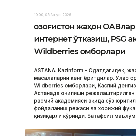
10:00, 08 Август 2026
Қозоғистон жаҳон ОАВлар
интернет ўтказиш, PSG 
Wildberries омборлари
ASTANА. Кazinform - Одатдагидек, жа
масалаларни кенг ёритдилар. Улар о
Wildberries омборлари, Каспий денги
Астанада очилиши режалаштирилган
расмий академияси ҳақида сўз юритил
фойдаланиш режаси ва хорижий фуқар
қизиқарли кўринди. Батафсил маълу