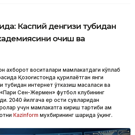
ида: Каспий денгизи тубидан
академиясини очиш ва
ҳон ахборот воситалари мамлакатдаги кўплаб
расида Қозоғистонда қурилаётган янги
зи тубидан интернет ўтказиш масаласи ва
 «Пари Сен-Жермен» футбол клубининг
ди. 2040 йилгача ер ости сувларидан
олар учун мамлакатга кириш тартиби ҳам
мотни
Кazinform
мухбирининг шарҳида ўқинг.