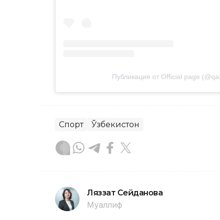
Публикация от Official page (@qazs
Спорт
Ўзбекистон
Ляззат Сейданова
Муаллиф