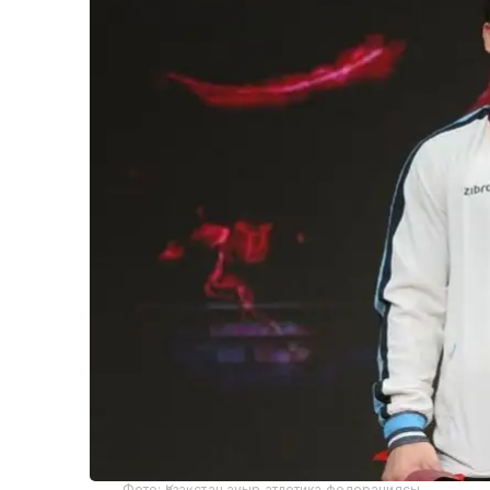
Фото: Қазақстан ауыр атлетика федерациясы