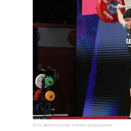
Фото: Қозоғистон оғир атлетика федерацияси