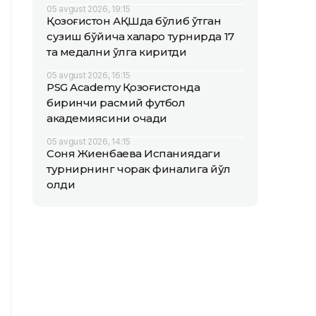
05 avgust 2026, 19:15
Қозоғистон АҚШда бўлиб ўтган
сузиш бўйича халқаро турнирда 17
та медални қўлга киритди
05 avgust 2026, 16:15
PSG Academy Қозоғистонда
биринчи расмий футбол
академиясини очади
05 avgust 2026, 14:15
Соня Жиенбаева Испаниядаги
турнирнинг чорак финалига йўл
олди