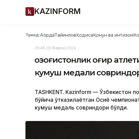
KAZINFORM
Ақорда
Тайинлов
Ҳодиса
Қонун ва интизом
Ко
Тренд:
20:46, 05 Феврал 2024
Қозоғистонлик оғир атле
кумуш медали совриндо
TASHKENT. Kazinform — Ўзбекистон по
бўйича ўтказилаётган Осиё чемпион
кумуш медаль совриндори бўлди.