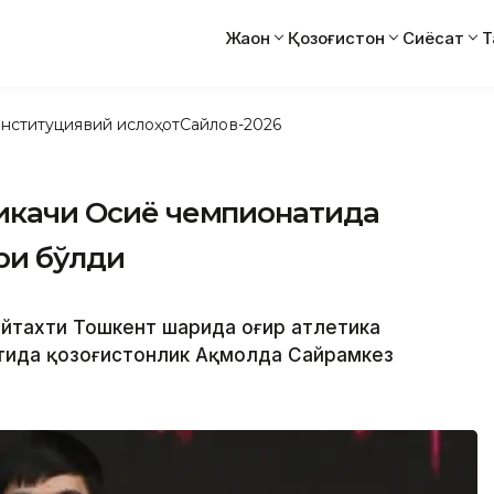
Жаҳон
Қозоғистон
Сиёсат
Т
нституциявий ислоҳот
Сайлов-2026
тикачи Осиё чемпионатида
ри бўлди
йтахти Тошкент шаҳрида оғир атлетика
атида қозоғистонлик Ақмолда Сайрамкез