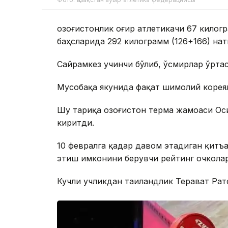
Қозоғистонлик оғир атлетикачи 67 кило
баҳсларида 292 килограмм (126+166) на
Сайрамкез учинчи бўлиб, ўсмирлар ўрта
Мусобақа якунида фақат шимолий кореяли
Шу тариқа Қозоғистон терма жамоаси Ос
киритди.
10 февралга қадар давом этадиган қит
этиш имконини берувчи рейтинг очкола
Кучли учликдан таиландлик Терават Ратф