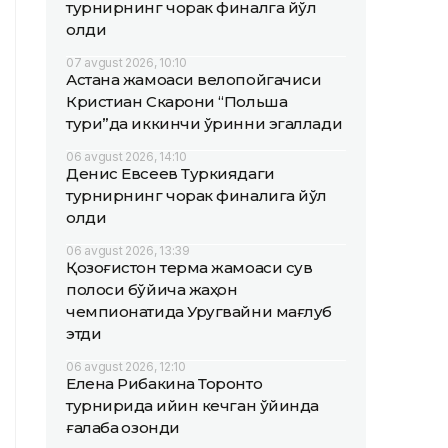
турнирнинг чорак финалга йўл
олди
07 avgust 2026, 10:10
Астана жамоаси велопойгачиси
Кристиан Скарони “Польша
тури”да иккинчи ўринни эгаллади
06 avgust 2026, 14:10
Денис Евсеев Туркиядаги
турнирнинг чорак финалига йўл
олди
06 avgust 2026, 13:39
Қозоғистон терма жамоаси сув
полоси бўйича жаҳон
чемпионатида Уругвайни мағлуб
этди
06 avgust 2026, 12:10
Елена Рибакина Торонто
турнирида қийин кечган ўйинда
ғалаба қозонди