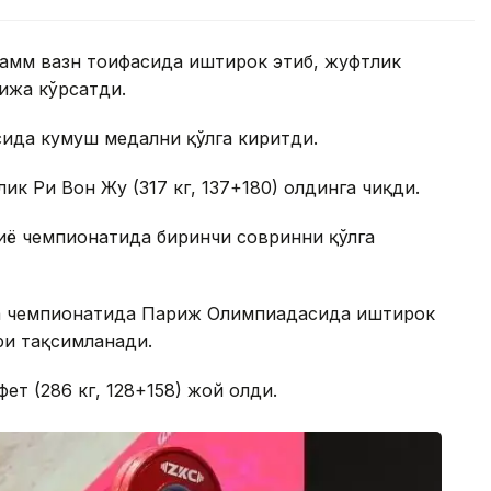
грамм вазн тоифасида иштирок этиб, жуфтлик
тижа кўрсатди.
сида кумуш медални қўлга киритди.
к Ри Вон Жу (317 кг, 137+180) олдинга чиқди.
иё чемпионатида биринчи совринни қўлга
ъа чемпионатида Париж Олимпиадасида иштирок
ри тақсимланади.
ет (286 кг, 128+158) жой олди.