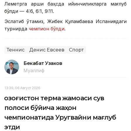
Леметрга қарши баҳсда қийинчиликларга мағлуб
бўлди — 4:6, 6:1, 9:11.
Эслатиб ўтамиз, Жибек Қуламбаева Испаниядаги
турнирда
чемпион бўлди
.
Теннис
Денис Евсеев
Спорт
Бекабат Узаков
Муаллиф
13:39, 06 Август 2026
Қозоғистон терма жамоаси сув
полоси бўйича жаҳон
чемпионатида Уругвайни мағлуб
этди