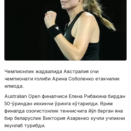
Чемпионлик жадвалида Австралия очиқ
чемпионати ғолиби Арина Соболенко етакчилик
қилмоқда.
Аustralian Оpen финалчиси Елена Рибакина бирдан
50-ўриндан иккинчи ўринга кўтарилди. Ярим
финалда қозоғистонлик теннисчига йўл берган яна
бир беларуслик Виктория Азаренко кучли учликни
якунлаб турибди.