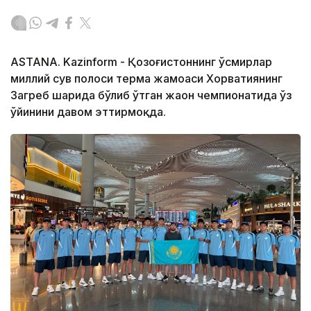
ASTANA. Kazinform - Қозоғистоннинг ўсмирлар
миллий сув полоси терма жамоаси Хорватиянинг
Загреб шаҳрида бўлиб ўтган жаҳон чемпионатида ўз
ўйинини давом эттирмоқда.