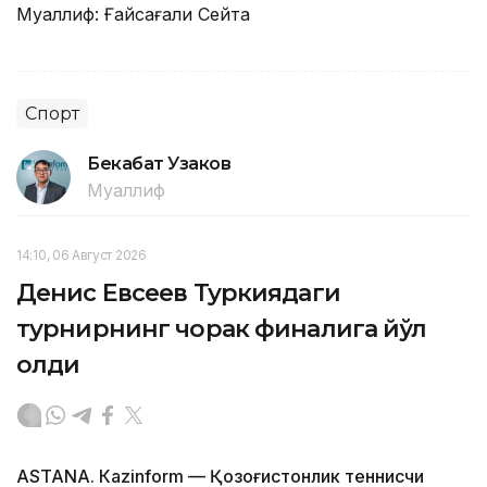
Муаллиф: Ғайсағали Сейтақ
Спорт
Бекабат Узаков
Муаллиф
14:10, 06 Август 2026
Денис Евсеев Туркиядаги
турнирнинг чорак финалига йўл
олди
ASTANА. Кazinform — Қозоғистонлик теннисчи