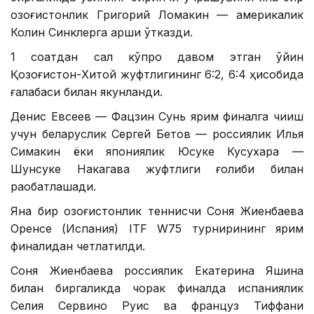
қозоғистонлик Григорий Ломакин — америкалик
Колин Синклерга қарши ўтказди.
1 соатдан сал кўпроқ давом этган ўйин
Қозоғистон-Хитой жуфтлигининг 6:2, 6:4 ҳисобида
ғалабаси билан якунланди.
Денис Евсеев — Фацзин Сунь ярим финалга чиқиш
учун беларуслик Сергей Бетов — россиялик Илья
Симакин ёки япониялик Юсуке Кусухара —
Шунсуке Накагава жуфтлиги ғолиби билан
рақобатлашади.
Яна бир қозоғистонлик теннисчи Соня Жиенбаева
Оренсе (Испания) ITF W75 турнирининг ярим
финалидан четлатилди.
Соня Жиенбаева россиялик Екатерина Яшина
билан биргаликда чорак финалда испаниялик
Селия Сервино Руис ва француз Тиффани