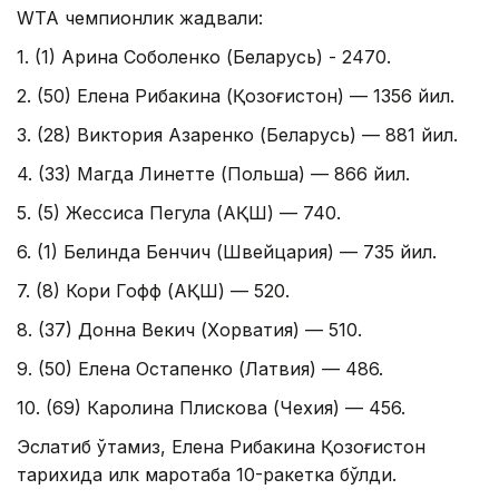
WТА чемпионлик жадвали:
1. (1) Арина Соболенко (Беларусь) - 2470.
2. (50) Елена Рибакина (Қозоғистон) — 1356 йил.
3. (28) Виктория Азаренко (Беларусь) — 881 йил.
4. (33) Магда Линетте (Польша) — 866 йил.
5. (5) Жессиcа Пегула (АҚШ) — 740.
6. (1) Белинда Бенчич (Швейцария) — 735 йил.
7. (8) Кори Гофф (АҚШ) — 520.
8. (37) Донна Векич (Хорватия) — 510.
9. (50) Елена Остапенко (Латвия) — 486.
10. (69) Каролина Плискова (Чехия) — 456.
Эслатиб ўтамиз, Елена Рибакина Қозоғистон
тарихида илк маротаба 10-ракетка бўлди.