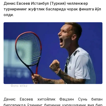
Денис Евсеев Истанбул (Туркия) челленжер
турнирининг жуфтлик баҳсларида чорак финалга йўл
олди.
Фото: ktf.kz
Денис Евсеев хитойлик Фацзин Сунь билан
биргаликда ўзининг биринчи учрашувини яна бир