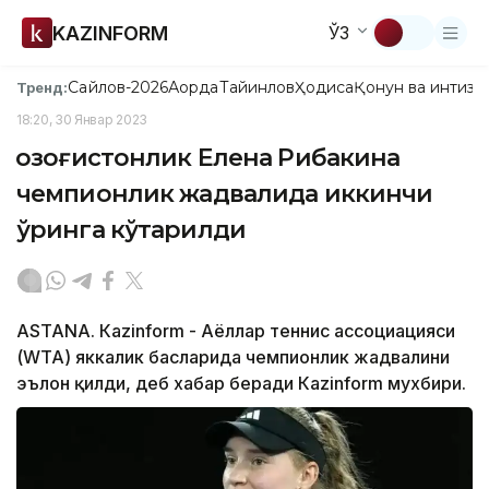
KAZINFORM
ЎЗ
Сайлов-2026
Ақорда
Тайинлов
Ҳодиса
Қонун ва интизо
Тренд:
18:20, 30 Январ 2023
Қозоғистонлик Елена Рибакина
чемпионлик жадвалида иккинчи
ўринга кўтарилди
ASTANА. Кazinform - Аёллар теннис ассоциацияси
(WТА) яккалик баҳсларида чемпионлик жадвалини
эълон қилди, деб хабар беради Кazinform мухбири.