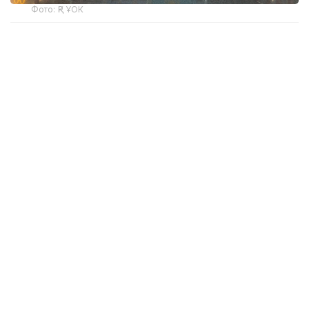
Фото: ҚР ҰОК
Учинчи ўйинда қозоғистонлик спортчилар
Уругвайни катта фарқ билан мағлуб этишди. Ўйин
22:5 ҳисобида якунланди.
ҚР МОҚ маълумотларига кўра, Қозоғистон терма
жамоаси ўйинчиси Максим Сасин ўйиннинг энг
яхши ўйинчиси деб топилди.
Бугун, 6 август куни Қозоғистон терма жамоаси
Туркия билан тўқнаш келади.
Эслатиб ўтамиз, жаҳон чемпионатининг биринчи
ўйинида миллий терма жамоа Мисрга ютқазган
эди, бироқ иккинчи ўйинда Сингапурни мағлуб
этди.
Жаҳон чемпионати
Спорт