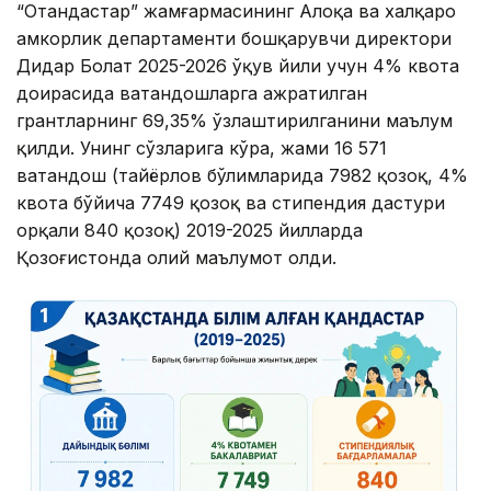
“Отандастар” жамғармасининг Алоқа ва халқаро
ҳамкорлик департаменти бошқарувчи директори
Дидар Болат 2025-2026 ўқув йили учун 4% квота
доирасида ватандошларга ажратилган
грантларнинг 69,35% ўзлаштирилганини маълум
қилди. Унинг сўзларига кўра, жами 16 571
ватандош (тайёрлов бўлимларида 7982 қозоқ, 4%
квота бўйича 7749 қозоқ ва стипендия дастури
орқали 840 қозоқ) 2019-2025 йилларда
Қозоғистонда олий маълумот олди.