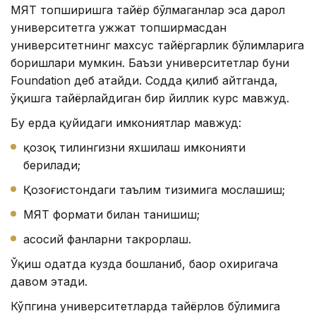
МЯТ топширишга тайёр бўлмаганлар эса дарҳол
университетга ҳужжат топширмасдан
университетнинг махсус тайёргарлик бўлимларига
боришлари мумкин. Баъзи университетлар буни
Foundation деб атайди. Содда қилиб айтганда,
ўқишга тайёрлайдиган бир йиллик курс мавжуд.
Бу ерда қуйидаги имкониятлар мавжуд:
қозоқ тилингизни яхшилаш имконияти
берилади;
Қозоғистондаги таълим тизимига мослашиш;
МЯТ формати билан танишиш;
асосий фанларни такрорлаш.
Ўқиш одатда кузда бошланиб, баҳор охиригача
давом этади.
Кўпгина университетларда тайёрлов бўлимига