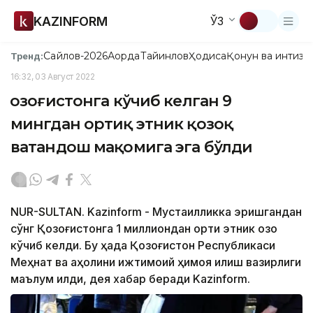
KAZINFORM
ЎЗ
Сайлов-2026
Ақорда
Тайинлов
Ҳодиса
Қонун ва интизо
Тренд:
16:32, 03 Август 2022
Қозоғистонга кўчиб келган 9
мингдан ортиқ этник қозоқ
ватандош мақомига эга бўлди
NUR-SULTAN. Kazinform - Мустақилликка эришгандан
сўнг Қозоғистонга 1 миллиондан ортиқ этник қозоқ
кўчиб келди. Бу ҳақда Қозоғистон Республикаси
Меҳнат ва аҳолини ижтимоий ҳимоя қилиш вазирлиги
маълум қилди, дея хабар беради Kazinform.