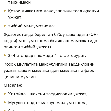
таржимаси;
Қозоқ миллатига мансублигини тасдиқловчи
ҳужжат;
тиббий маълумотнома;
(Қозоғистонда берилган 075/у шаклидаги (QR-
кодли) маълумотнома ёки яшаш мамлакатида
олинган тиббий ҳужжат).
3х4 стандарт, камида 4 та фотосурат.
Қозоқ миллатига мансублигини тасдиқловчи
ҳужжат шакли мамлакатдан мамлакатга фарқ
қилиши мумкин.
Масалан:
Хитойда - шахсни тасдиқловчи ҳужжат;
Мўғулистонда - махсус маълумотнома;