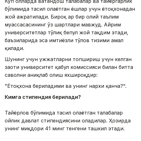
Кўп ҳолларда ватандош талабалар ва тайёргарлик
бўлимида таҳсил олаётган ёшлар учун ётоқхонадан
жой ажратилади. Бироқ ҳар бир олий таълим
муассасасининг ўз шартлари мавжуд. Айрим
университетлар тўлиқ бепул жой тақдим этади,
баъзиларида эса имтиёзли тўлов тизими амал
қилади.
Шунинг учун ҳужжатларни топшириш учун келган
заҳоти университет қабул комиссияси билан битта
саволни аниқлаб олиш яхшироқдир:
"Ётоқхона бериладими ва унинг нархи қанча?".
Кимга стипендия берилади?
Тайёрлов бўлимида таҳсил олаётган талабалар
ойлик давлат стипендиясини оладилар. Ҳозирда
унинг миқдори 41 минг тенгени ташкил этади.