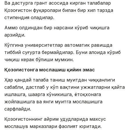
Ва дастурга грант асосида кирган талабалар
Қозоғистон фуқаролари билан бир хил тарзда
стипендия оладилар.
Аммо олдиндан бир нарсани кўриб чиқишга
арзийди.
Кўпгина университетлар автоматик равишда
тиббий суғурта бермайдилар. Буни алоҳида кўриб
чиқиш керак бўлиши мумкин.
Қозоғистонга мослашиш қийин эмас
Ҳар қандай талаба таниш муҳитдан чиққанлиги
сабабли, дастлаб у кўп вақтини ҳужжатларни қайта
ишлашга, шаҳарга кўникишга, ётоқхонага
жойлашишга ва янги муҳитга мослашишга
сарфлайди.
Қозоғистоннинг айрим ҳудудларида махсус
мослашув марказлари фаолият юритади.