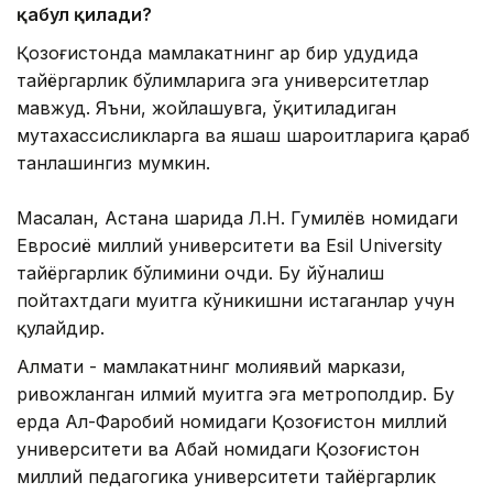
қабул қилади?
Қозоғистонда мамлакатнинг ҳар бир ҳудудида
тайёргарлик бўлимларига эга университетлар
мавжуд. Яъни, жойлашувга, ўқитиладиган
мутахассисликларга ва яшаш шароитларига қараб
танлашингиз мумкин.
Масалан, Астана шаҳрида Л.Н. Гумилёв номидаги
Евросиё миллий университети ва Esil University
тайёргарлик бўлимини очди. Бу йўналиш
пойтахтдаги муҳитга кўникишни истаганлар учун
қулайдир.
Алмати - мамлакатнинг молиявий маркази,
ривожланган илмий муҳитга эга метрополдир. Бу
ерда Ал-Фаробий номидаги Қозоғистон миллий
университети ва Абай номидаги Қозоғистон
миллий педагогика университети тайёргарлик