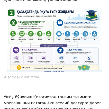
Инфографика Kazinform
Ушбу йўналиш Қозоғистон таълим тизимига
мослашишни истаган ёки асосий дастурга дарҳол