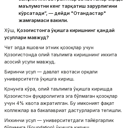
маълумотни кенг тарқатиш зарурлигини
кўрсатади”, — дейди "Отандастар"
жамғармаси вакили.
Хўш,
Қозоғистонга ўқишга киришнинг қандай
усуллари мавжуд?
Чет элда яшовчи этник қозоқлар учун
Қозоғистонда олий таълимга киришнинг иккита
асосий усули мавжуд.
Биринчи усул — давлат квотаси орқали
университетга ўқишга кириш.
Қонунга кўра, олий таълимга ўқишга киришда
Қозоғистон фуқаролигига эга бўлмаган қозоқлар
учун 4% квота ажратилган. Бу имконият фақат
коллежлар ва бакалавриат дастурларига тегишли.
Иккинчи усул — университетдаги тайёргарлик
бўлимига (Foundation) ўқишга кириш.