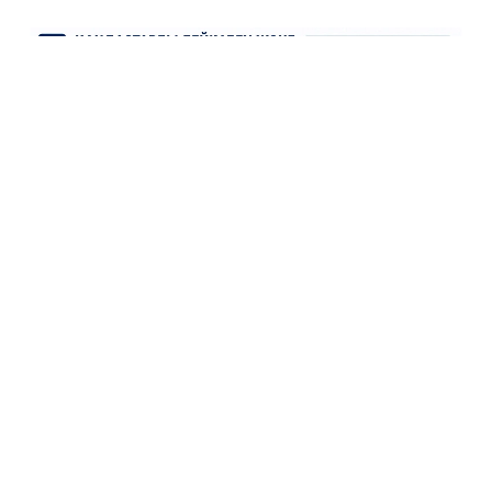
Инфографика Kazinform
Бундай марказлар:
вақтинчалик яшаш жойи;
ҳуқуқий маслаҳат;