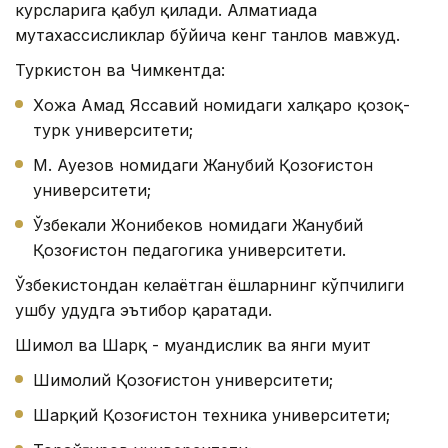
курсларига қабул қилади. Алматиада
мутахассисликлар бўйича кенг танлов мавжуд.
Туркистон ва Чимкентда:
Хожа Аҳмад Яссавий номидаги халқаро қозоқ-
турк университети;
М. Ауезов номидаги Жанубий Қозоғистон
университети;
Ўзбекали Жонибеков номидаги Жанубий
Қозоғистон педагогика университети.
Ўзбекистондан келаётган ёшларнинг кўпчилиги
ушбу ҳудудга эътибор қаратади.
Шимол ва Шарқ - муҳандислик ва янги муҳит
Шимолий Қозоғистон университети;
Шарқий Қозоғистон техника университети;