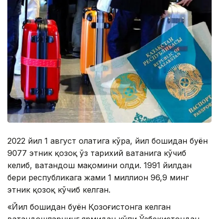
2022 йил 1 август ҳолатига кўра, йил бошидан буён
9077 этник қозоқ ўз тарихий ватанига кўчиб
келиб, ватандош мақомини олди. 1991 йилдан
бери республикага жами 1 миллион 96,9 минг
этник қозоқ кўчиб келган.
«Йил бошидан буён Қозоғистонга келган
ватандошларнинг ярмидан кўпи Ўзбекистондан