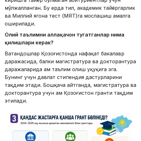
киришга тайёр бўлмаган абитуриентлар учун
мўлжалланган. Бу ерда тил, академик тайёргарлик
ва Миллий ягона тест (МЯТ)га мослашиш амалга
оширилади.
Олий таълимни аллақачон тугатганлар нима
қилишлари керак?
Ватандошлар Қозоғистонда нафақат бакалавр
даражасида, балки магистратура ва докторантура
даражаларида ҳам таълим олиш ҳуқуқига эга.
Бунинг учун давлат стипендия дастурларини
тақдим этади. Бошқача айтганда, магистратура ва
докторантура учун ҳам Қозоғистон гранти тақдим
этилади.