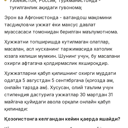
Ўзбекистон, Россия, Туркманистонда -
туғилганлик ҳақидаги гувоҳнома;
Эрон ва Афғонистонда - ватандош мақомини
тасдиқловчи ҳужжат ёки махсус давлат
муассасаси томонидан берилган маълумотнома.
Ҳужжатни топширишда кутилмаган ҳолатлар,
масалан, асл нусханинг таржимасида хатолик
юзага келиши мумкин. Шунинг учун, бу масалани
охирги ҳафтагача қолдирмаслик яхшироқдир.
Ҳужжатларни қабул қилишнинг охирги муддати
одатда 5 августдан 5 сентябргача (қоғозда ҳам,
онлайн тарзда ҳам). Хусусан, олий таълим учун
стипендия дастурига ҳужжатлар 30 мартдан 31
майгача қуйидаги ҳавола орқали онлайн қабул
қилинади:
Қозоғистонга келгандан кейин қаерда яшайди?