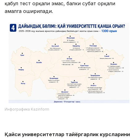
қабул тест орқали эмас, балки суҳбат орқали
амалга оширилади.
Инфографика Kazinform
Қайси университетлар тайёргарлик курсларини