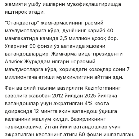
жамияти ушбу ишларни мувофиқлаштиришда
иштирок этади.
“Отандастар” жамғармасининг расмий
маълумотларига кўра, дунёнинг қарийб 40
мамлакатида камида 3,5 миллион қозоқ бор.
Уларнинг 90 фоизи ўз ватанида яшовчи
ватандошлардир. Жамғарма вице-президенти
Алибек Журқадам илгари норасмий
маълумотларга кўра, хориждаги қозоқлар сони 7
миллионгача етиши мумкинлигини айтган эди.
Фан ва олий таълим вазирлиги Kazinformнинг
саволига жавобан 2012 йилдан 2025 йилгача
ватандошлар учун ажратилган 4% квота
доирасида 12 мингга яқин ватандош ўқишга
келганини маълум қилди. Вазирликнинг
таъкидлашича, ўтган йили ватандошлар учун
ажратилган квотанинг атиги 80 фоизи ишлатилган.