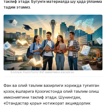
таклиф этади. Бугунги материалда шу ҳақда қўлланма
тақдим этамиз.
Коллаж: Kazinform/ ЖИ көмегімен жасалған
Фан ва олий таълим вазирлиги хорижда туғилган
қозоқ ёшларига Қозоғистонда олий таълим олиш
имкониятини таклиф этади. Шунингдек,
«Отандастар қоры» нотижорат акциядорлик