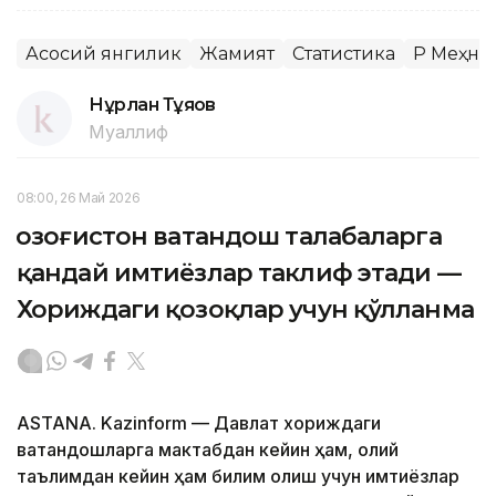
Асосий янгилик
Жамият
Статистика
ҚР Меҳн
Нұрлан Тұяқов
Муаллиф
08:00, 26 Май 2026
Қозоғистон ватандош талабаларга
қандай имтиёзлар таклиф этади —
Хориждаги қозоқлар учун қўлланма
ASTANA. Kazinform — Давлат хориждаги
ватандошларга мактабдан кейин ҳам, олий
таълимдан кейин ҳам билим олиш учун имтиёзлар