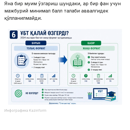
Яна бир муҳим ўзгариш шундаки, ҳар бир фан учун
мажбурий минимал балл талаби аввалгидек
қўлланилмайди.
Инфографика Kazinform