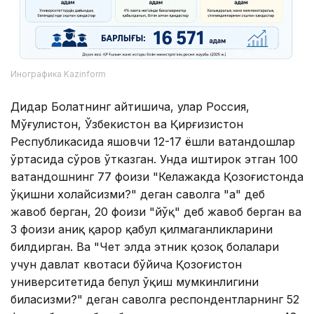
Инографика Kazinform
Дидар Болатнинг айтишича, улар Россия,
Мўғулистон, Ўзбекистон ва Қирғизистон
Республикасида яшовчи 12-17 ёшли ватандошлар
ўртасида сўров ўтказган. Унда иштирок этган 100
ватандошнинг 77 фоизи "Келажакда Қозоғистонда
ўқишни хоҳлайсизми?" деган саволга "ҳа" деб
жавоб берган, 20 фоизи "йўқ" деб жавоб берган ва
3 фоизи аниқ қарор қабул қилмаганликларини
билдирган. Ва "Чет элда этник қозоқ болалари
учун давлат квотаси бўйича Қозоғистон
университетида бепул ўқиш мумкинлигини
биласизми?" деган саволга респондентларнинг 52