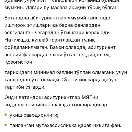
мумкин. Илгари бу масала ҳақиқий тўсиқ бўлган.
Ватандош абитуриентлар умумий танловда
иштирок этишлари ва барча фанлардан
белгиланган чегарадан ўтишлари керак эди.
Натижада, кўплаб грантлардан тўлиқ
фойдаланилмаган. Баъзи ҳолларда, абитуриент
асосий фанлардан яхши ўтган тақдирда ҳам,
Қозоғистон
тарихидаги минимал баллни тўплай олмагани учун
танловдан ўта олмади. Сўнгги йилларда қабул
тартиби ўзгарди.
Энди ватандош абитуриентлар МЯТни
соддалаштирилган шаклда топширадилар:
ўқиш саводхонлиги;
танланган мутахассисликка қараб иккита фан.