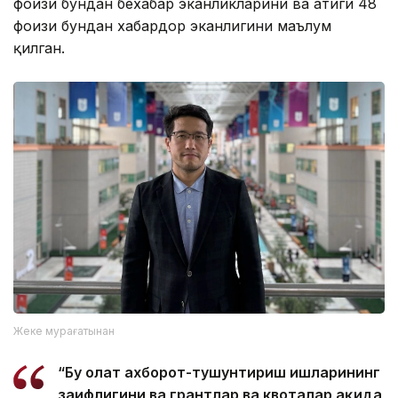
фоизи бундан бехабар эканликларини ва атиги 48
фоизи бундан хабардор эканлигини маълум
қилган.
Жеке мурағатынан
“Бу ҳолат ахборот-тушунтириш ишларининг
заифлигини ва грантлар ва квоталар ҳақида