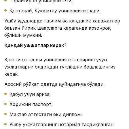
Торайғиров университети;
Қостанай, Кўкшетау университетлари.
Ушбу ҳудудларда таълим ва кундалик харажатлар
баъзан йирик шаҳарларга қараганда арзонроқ
бўлиши мумкин.
Қандай ҳужжатлар керак?
Қозоғистондаги университетга кириш учун
ҳужжатларни олдиндан тўплашни бошлашингиз
керак.
Асосий рўйхат одатда қуйидагича бўлади:
Қабул учун ариза;
Хорижий паспорт;
Мактаб аттестати ёки диплом;
Ушбу ҳужжатларнинг нотариал тасдиқланган