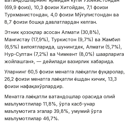
(69,9 фоиз), 10,3 фоизи Хитойдан, 7,1 фоизи
Туркманистондан, 4,0 фоизи Мўғулистондан ва
8,7 фоизи бошқа давлатлардан келган.
Этник қозоқлар асосан Алмати (30,8%),
Манғистау (17,9%), Туркистон (9,7%) ва Жамбил
(6,5%) вилоятларида, шунингдек, Алмати (5,7%),
Нур-Султан (7,2%) ва Чимкент (8,0%) шаҳарларига
жойлашган», — дейилади вазирлик хабарида.
Уларнинг 60,5 фоизи меҳнатга лаёқатли фуқаролар,
26,2 фоизи меҳнатга лаёқатли ёшдан кичик, 13,3
фоизи нафақахўрлардир.
Меҳнатга лаёқатли ватандошлар орасида олий
маълумотлилар 11,8%, ўрта касб-ҳунар
маълумотига эгалар 39,8%, умумий ўрта
маълумотлилар 46,7%.