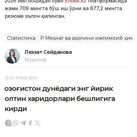
2026 йил бошидан буён
Enbek.kz
платформасида
жами 709 мингта бўш иш ўрни ва 877,2 мингта
резюме эълон қилинган.
Статистика
ҚР Меҳнат ва аҳолини ижтимоий ҳим
Ляззат Сейданова
Муаллиф
12:37, 31 Июл 2026
Қозоғистон дунёдаги энг йирик
олтин харидорлари бешлигига
кирди