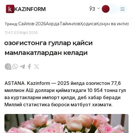
KAZINFORM
ЎЗ
Сайлов-2026
Ақорда
Тайинлов
Ҳодиса
Қонун ва интизо
Тренд:
11:47, 03 Март 2026
Қозоғистонга гуллар қайси
мамлакатлардан келади
ASTANA. Kazinform — 2025 йилда Қозоғистон 77,6
миллион АҚШ доллари қийматидаги 10 954 тонна гул
ва куртакларни импорт қилди, деб хабар беради
Миллий статистика бюроси матбуот хизмати.