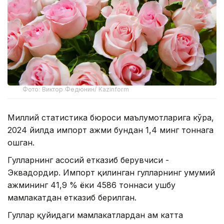
Фото: Виктор Федюнин/ Kazinform
Миллий статистика бюроси маълумотларига кўра,
2024 йилда импорт ҳажми бундан 1,4 минг тоннага
ошган.
Гулларнинг асосий етказиб берувчиси -
Эквадордир. Импорт қилинган гулларнинг умумий
ҳажмининг 41,9 % ёки 4586 тоннаси ушбу
мамлакатдан етказиб берилган.
Гуллар қуйидаги мамлакатлардан ҳам катта