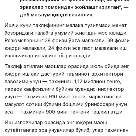
эркаклар томонидан жойлаштирилган”, —
деб маълум қилди вазирлик.
Ишчи кучи таклифининг малака тузилмаси меҳнат
бозоридаги талабга умумий жиҳатдан мос келади.
Резюмелернинг 38 фоизи ўрта малакали, 38 фоизи
юқори малакали, 24 фоизи эса паст малакали иш
изловчилар ҳиссасига тўғри келади.
Таклиф этилган маошлар орасида июль ойида энг
юқори иш ҳақи дастурий таъминот архитектори
лавозими учун — тахминан 1,12 миллион тенге,
парвоз хавфсизлиги бўйича муҳандис-инспектор
учун — тахминан 910 минг тенге, маркетинг ва
маҳсулот сотиш бўлими бошлиғи ўринбосари учун
эса — тахминан 900 минг тенгени ташкил этди.
Иш изловчилар орасида энг юқори маош
кутаётганлар эса учувчилар бўлиб, улар тахминан