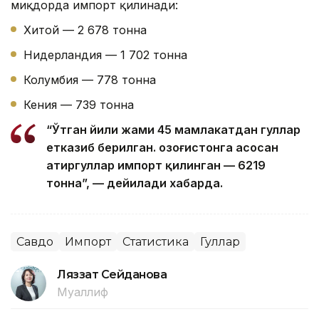
миқдорда импорт қилинади:
Хитой — 2 678 тонна
Нидерландия — 1 702 тонна
Колумбия — 778 тонна
Кения — 739 тонна
“Ўтган йили жами 45 мамлакатдан гуллар
етказиб берилган. Қозоғистонга асосан
атиргуллар импорт қилинган — 6219
тонна”, — дейилади хабарда.
Савдо
Импорт
Статистика
Гуллар
Ляззат Сейданова
Муаллиф