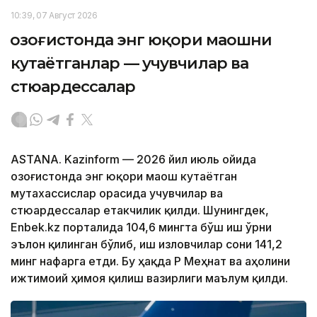
10:39, 07 Август 2026
Қозоғистонда энг юқори маошни
кутаётганлар — учувчилар ва
стюардессалар
ASTANA. Kazinform — 2026 йил июль ойида
Қозоғистонда энг юқори маош кутаётган
мутахассислар орасида учувчилар ва
стюардессалар етакчилик қилди. Шунингдек,
Enbek.kz порталида 104,6 мингта бўш иш ўрни
эълон қилинган бўлиб, иш изловчилар сони 141,2
минг нафарга етди. Бу ҳақда ҚР Меҳнат ва аҳолини
ижтимоий ҳимоя қилиш вазирлиги маълум қилди.