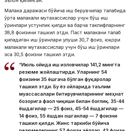
эълон қилинган.
Малака даражаси бўйича иш берувчилар талабида
ўрта малакали мутахассислар учун бўш иш
ўринлари устунлик қилди ва барча таклифларнинг
38,8 фоизини ташкил этди. Паст малакани талаб
қиладиган иш ўринлари улуши 30,7 фоиз, юқори
малакали мутахассислар учун бўш иш ўринлари
эса 30,5 фоизни ташкил этди.
“Июль ойида иш изловчилар 141,2 мингта
резюме жойлаштирди. Уларнинг 54
фоизини 35 ёшгача бўлган фуқаролар
ташкил этди. Бу ёз ойларида таълим
муассасалари битирувчиларининг меҳнат
бозорига фаол чиқиши билан боғлиқ. 35-44
ёшдагилар — 25 фоиз, 45-54 ёшдагилар —
14 фоиз, 55 ёшдан ошганлар — 7 фоизни
ташкил қилди. Жинс таркиби бўйича
резюмелернинг 57 фоизи аёллар, 43 фоизи