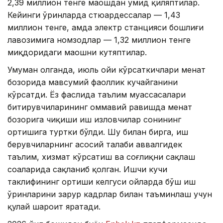
2,39 миллион тенге маошдан умид қиляптилар.
Кейинги ўринларда стюардессалар — 1,43
миллион тенге, ҳамда электр станцияси бошлиғи
лавозимига номзодлар — 1,32 миллион тенге
миқдоридаги маошни кутяптилар.
Умуман олганда, июль ойи кўрсаткичлари меҳнат
бозорида мавсумий фаоллик кучайганини
кўрсатди. Ёз фаслида таълим муассасалари
битирувчиларининг оммавий равишда меҳнат
бозорига чиқиши иш изловчилар сонининг
ортишига туртки бўлди. Шу билан бирга, иш
берувчиларнинг асосий талаби аввалгидек
таълим, хизмат кўрсатиш ва соғлиқни сақлаш
соҳаларида сақланиб қолган. Ишчи кучи
таклифининг ортиши келгуси ойларда бўш иш
ўринларини зарур кадрлар билан таъминлаш учун
қулай шароит яратади.