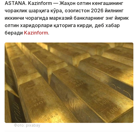
ASTANA. Kazinform — Жаҳон олтин кенгашининг
чораклик шарҳига кўра, Қозоғистон 2026 йилнинг
иккинчи чорагида марказий банкларнинг энг йирик
олтин харидорлари қаторига кирди, деб хабар
беради
Kazinform
.
Фото: pixabay