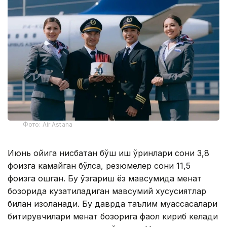
Фото: Air Astana
Июнь ойига нисбатан бўш иш ўринлари сони 3,8
фоизга камайган бўлса, резюмелер сони 11,5
фоизга ошган. Бу ўзгариш ёз мавсумида меҳнат
бозорида кузатиладиган мавсумий хусусиятлар
билан изоҳланади. Бу даврда таълим муассасалари
битирувчилари меҳнат бозорига фаол кириб келади