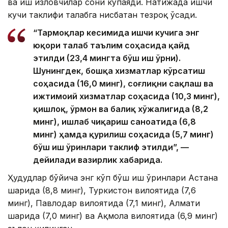
ва иш изловчилар сони кўпаяди. Натижада ишчи
кучи таклифи талабга нисбатан тезроқ ўсади.
“Тармоқлар кесимида ишчи кучига энг
юқори талаб таълим соҳасида қайд
этилди (23,4 мингта бўш иш ўрни).
Шунингдек, бошқа хизматлар кўрсатиш
соҳасида (16,0 минг), соғлиқни сақлаш ва
ижтимоий хизматлар соҳасида (10,3 минг),
қишлоқ, ўрмон ва балиқ хўжалигида (8,2
минг), ишлаб чиқариш саноатида (6,8
минг) ҳамда қурилиш соҳасида (5,7 минг)
бўш иш ўринлари таклиф этилди”, —
дейилади вазирлик хабарида.
Ҳудудлар бўйича энг кўп бўш иш ўринлари Астана
шаҳрида (8,8 минг), Туркистон вилоятида (7,6
минг), Павлодар вилоятида (7,1 минг), Алмати
шаҳрида (7,0 минг) ва Ақмола вилоятида (6,9 минг)