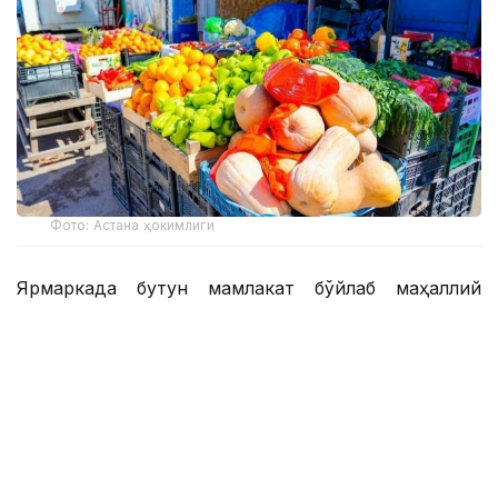
Фото: Астана ҳокимлиги
Ярмаркада бутун мамлакат бўйлаб маҳаллий
фермерлар ва ишлаб чиқарувчиларнинг
маҳсулотлари тақдим этилади. Шаҳар аҳолиси ва
меҳмонлари сабзавот, мева, гўшт, ун ва сут
маҳсулотлари, нон ва пишириқлар, табиий
шарбатлар, мураббо, шинни ва бошқа ноз-
неъматларни қулай нархларда сотиб олишлари
мумкин.