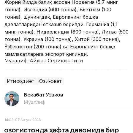
Жорий йилда балиқ асосан Норвегия (5,7 минг
тонна), Исландия (600 тонна), Вьетнам (100
тонна), шунингдек, Европанинг бошқа
давлатларидан етказиб берилди. Германия (1,1
минг тонна), Нидерландия (800 тонна), Литва (500
тонна), Украина (100 тонна), Хитой (300 тонна),
Ўзбекистон (200 тонна) ва Европанинг бошқа
мамлакатларига экспорт қилинди.
Муаллиф: Айжан Серикжанқизи
Иқтисодиёт
Озиқ-овқат
Бекабат Узаков
Муаллиф
14:03, 07 Август 2026
Қозоғистонда ҳафта давомида бир