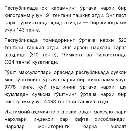
Республикада оқ карамнинг ўртача нархи бир
килограмм учун 191 тенгени ташкил этди. Энг паст
нарх Туркистонда қайд этилди — бир килограмм
учун 143 тенге.
Республикада помидорнинг ўртача нархи 529
тенгени ташкил этди. Энг арзон нархлар Тараз
шаҳрида (310 тенге), Чимкент ва Туркистонда
(324 тенге) кузатилди.
Гўшт маҳсулотлари орасида республикада суякли
мол гўштининг ўртача нархи бир килограмм учун
3778 тенге, қўй гўштининг ўртача нархи, шу
жумладан суяксиз гўштнинг ўртача нархи бир
килограмм учун 4493 тенгени ташкил этди.
Ижтимоий аҳамиятга эга озиқ-овқат маҳсулотлари
нархлари индекси ҳар ҳафта ҳисобланади.
Нархлар мониторинги барча вилоят