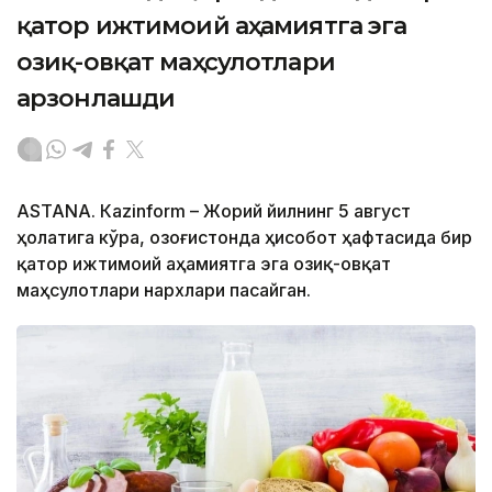
қатор ижтимоий аҳамиятга эга
озиқ-овқат маҳсулотлари
арзонлашди
ASTANА. Кazinform – Жорий йилнинг 5 август
ҳолатига кўра, Қозоғистонда ҳисобот ҳафтасида бир
қатор ижтимоий аҳамиятга эга озиқ-овқат
маҳсулотлари нархлари пасайган.