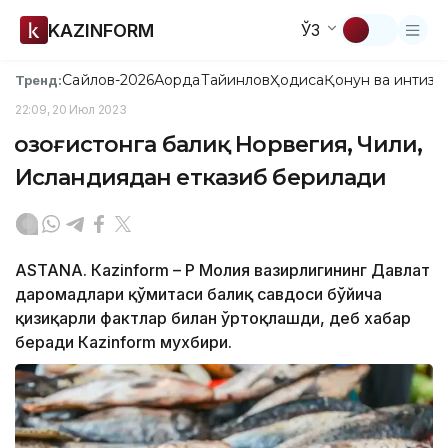
KAZINFORM
ЎЗ
Сайлов-2026
Ақорда
Тайинлов
Ҳодиса
Қонун ва интизо
Тренд:
22:09, 20 Июл 2023
Қозоғистонга балиқ Норвегия, Чили,
Исландиядан етказиб берилади
ASTANА. Кazinform – ҚР Молия вазирлигининг Давлат
даромадлари қўмитаси балиқ савдоси бўйича
қизиқарли фактлар билан ўртоқлашди, деб хабар
беради Каzinform мухбири.