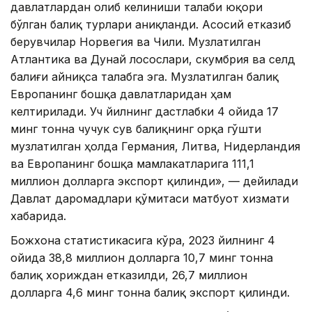
давлатлардан олиб келиниши талаби юқори
бўлган балиқ турлари аниқланди. Асосий етказиб
берувчилар Норвегия ва Чили. Музлатилган
Атлантика ва Дунай лосослари, скумбрия ва селд
балиғи айниқса талабга эга. Музлатилган балиқ
Европанинг бошқа давлатларидан ҳам
келтирилади. Уч йилнинг дастлабки 4 ойида 17
минг тонна чучук сув балиқнинг орқа гўшти
музлатилган ҳолда Германия, Литва, Нидерландия
ва Европанинг бошқа мамлакатларига 111,1
миллион долларга экспорт қилинди», — дейилади
Давлат даромадлари қўмитаси матбуот хизмати
хабарида.
Божхона статистикасига кўра, 2023 йилнинг 4
ойида 38,8 миллион долларга 10,7 минг тонна
балиқ хориждан етказилди, 26,7 миллион
долларга 4,6 минг тонна балиқ экспорт қилинди.