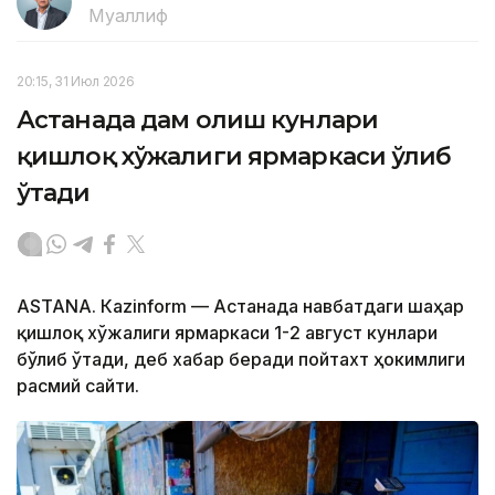
Муаллиф
20:15, 31 Июл 2026
Астанада дам олиш кунлари
қишлоқ хўжалиги ярмаркаси ўлиб
ўтади
ASTANА. Кazinform — Астанада навбатдаги шаҳар
қишлоқ хўжалиги ярмаркаси 1-2 август кунлари
бўлиб ўтади, деб хабар беради пойтахт ҳокимлиги
расмий сайти.