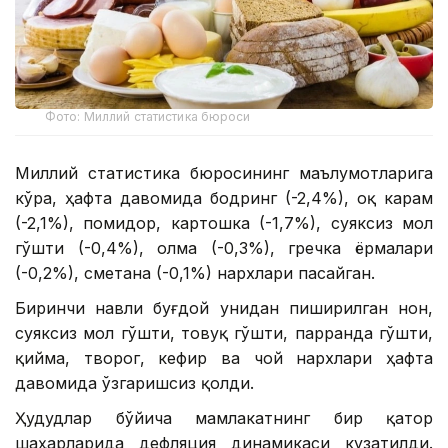
Фото: Миллий статистика бюроси
Миллий статистика бюросининг маълумотларига
кўра, ҳафта давомида бодринг (-2,4%), оқ карам
(-2,1%), помидор, картошка (-1,7%), суяксиз мол
гўшти (-0,4%), олма (-0,3%), гречка ёрмалари
(-0,2%), сметана (-0,1%) нархлари пасайган.
Биринчи навли буғдой унидан пиширилган нон,
суяксиз мол гўшти, товуқ гўшти, парранда гўшти,
қийма, творог, кефир ва чой нархлари ҳафта
давомида ўзгаришсиз қолди.
Ҳудудлар бўйича мамлакатнинг бир қатор
шаҳарларида дефляция динамикаси кузатилди.