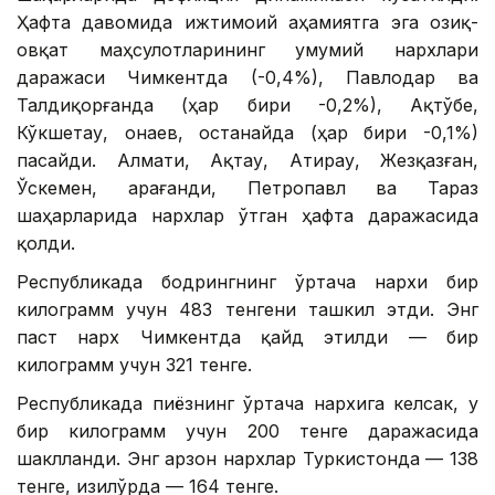
Ҳафта давомида ижтимоий аҳамиятга эга озиқ-
овқат маҳсулотларининг умумий нархлари
даражаси Чимкентда (-0,4%), Павлодар ва
Талдиқорғанда (ҳар бири -0,2%), Ақтўбе,
Кўкшетау, Қонаев, Қостанайда (ҳар бири -0,1%)
пасайди. Алмати, Ақтау, Атирау, Жезқазған,
Ўскемен, Қарағанди, Петропавл ва Тараз
шаҳарларида нархлар ўтган ҳафта даражасида
қолди.
Республикада бодрингнинг ўртача нархи бир
килограмм учун 483 тенгени ташкил этди. Энг
паст нарх Чимкентда қайд этилди — бир
килограмм учун 321 тенге.
Республикада пиёзнинг ўртача нархига келсак, у
бир килограмм учун 200 тенге даражасида
шаклланди. Энг арзон нархлар Туркистонда — 138
тенге, Қизилўрда — 164 тенге.