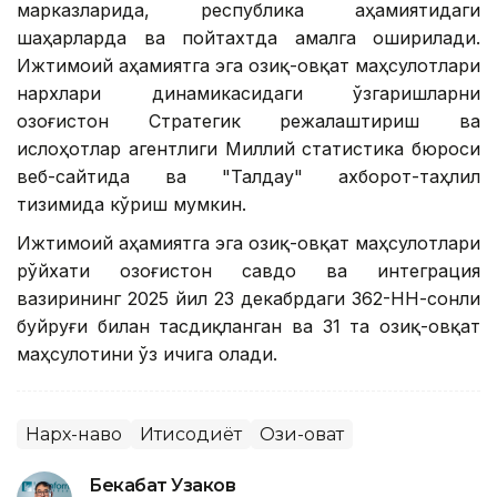
марказларида, республика аҳамиятидаги
шаҳарларда ва пойтахтда амалга оширилади.
Ижтимоий аҳамиятга эга озиқ-овқат маҳсулотлари
нархлари динамикасидаги ўзгаришларни
Қозоғистон Стратегик режалаштириш ва
ислоҳотлар агентлиги Миллий статистика бюроси
веб-сайтида ва "Талдау" ахборот-таҳлил
тизимида кўриш мумкин.
Ижтимоий аҳамиятга эга озиқ-овқат маҳсулотлари
рўйхати Қозоғистон савдо ва интеграция
вазирининг 2025 йил 23 декабрдаги 362-НН-сонли
буйруғи билан тасдиқланган ва 31 та озиқ-овқат
маҳсулотини ўз ичига олади.
Нарх-наво
Иқтисодиёт
Озиқ-овқат
Бекабат Узаков