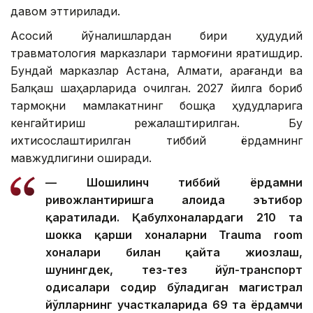
давом эттирилади.
Асосий йўналишлардан бири ҳудудий
травматология марказлари тармоғини яратишдир.
Бундай марказлар Астана, Алмати, Қарағанди ва
Балқаш шаҳарларида очилган. 2027 йилга бориб
тармоқни мамлакатнинг бошқа ҳудудларига
кенгайтириш режалаштирилган. Бу
ихтисослаштирилган тиббий ёрдамнинг
мавжудлигини оширади.
— Шошилинч тиббий ёрдамни
ривожлантиришга алоҳида эътибор
қаратилади. Қабулхоналардаги 210 та
шокка қарши хоналарни Trauma room
хоналари билан қайта жиҳозлаш,
шунингдек, тез-тез йўл-транспорт
ҳодисалари содир бўладиган магистрал
йўлларнинг участкаларида 69 та ёрдамчи