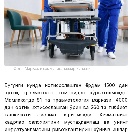
Фото: Марказий коммуникациялар хизмати
Бугунги кунда ихтисослашган ёрдам 1500 дан
ортиқ травматолог томонидан кўрсатилмоқда.
Мамлакатда 81 та травматология маркази, 4000
дан ортиқ ихтисослашган ўрин ва 260 та тиббиёт
ташкилоти фаолият юритмоқда. Хизматнинг
кадрлар салоҳиятини мустаҳкамлаш ва унинг
инфратузилмасини ривожлантириш бўйича ишлар