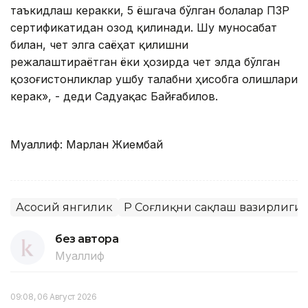
таъкидлаш керакки, 5 ёшгача бўлган болалар ПЗР
сертификатидан озод қилинади. Шу муносабат
билан, чет элга саёҳат қилишни
режалаштираётган ёки ҳозирда чет элда бўлган
қозоғистонликлар ушбу талабни ҳисобга олишлари
керак», - деди Садуақас Байғабилов.
Муаллиф: Марлан Жиембай
Асосий янгилик
ҚР Соғлиқни сақлаш вазирлиги
без автора
Муаллиф
09:08, 06 Август 2026