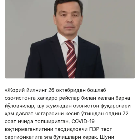
«Жорий йилнинг 26 октябридан бошлаб
Қозоғистонга халқаро рейслар билан келган барча
йўловчилар, шу жумладан Қозоғистон фуқаролари
ҳам давлат чегарасини кесиб ўтишдан олдин 72
соат ичида топширилган, COVID-19
юқтирмаганлигини тасдиқловчи ПЗР тест
сертификатига эга бўлишлари керак. Шуни