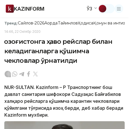
KAZINFORM
ЎЗ
Сайлов-2026
Ақорда
Тайинлов
Ҳодиса
Қонун ва интизо
Тренд:
14:46, 22 Октябр 2020
Қозоғистонга ҳаво рейслар билан
келадиганларга қўшимча
чекловлар ўрнатилди
NUR-SULTAN. Kazinform – ҚР Транспортнинг бош
давлат санитария шифокори Садуақас Байғабилов
халқаро рейсларга қўшимча карантин чекловлари
қўйилгани тўғрисида изоҳ берди, деб хабар беради
Kazinform мухбири.