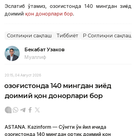
Эслатиб ўтамиз, Қозоғистонда 140 мингдан зиёд
доимий
қон донорлари бор
.
Соғлиқни сақлаш
Тиббиёт
ҚР Соғлиқни сақлаш
Бекабат Узаков
Муаллиф
20:15, 04 Август 2026
Қозоғистонда 140 мингдан зиёд
доимий қон донорлари бор
ASTANА. Кazinform — Сўнгги ўн йил ичида
Қозоғистонда 140 мингдан ортиқ доимий қон