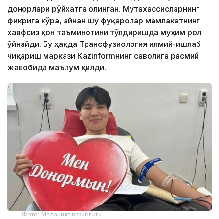
донорлари рўйхатга олинган. Мутахассисларнинг
фикрига кўра, айнан шу фуқаролар мамлакатнинг
хавфсиз қон таъминотини тўлдиришда муҳим рол
ўйнайди. Бу ҳақда Трансфузиология илмий-ишлаб
чиқариш маркази Кazinformнинг саволига расмий
жавобида маълум қилди.
Фото: Маданият вазирлиги