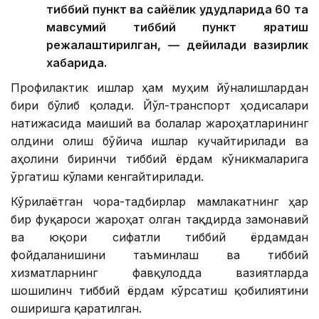
тиббий пункт ва сайёҳлик ҳудудларида 60 та
мавсумий тиббий пункт яратиш
режалаштирилган, — дейилади вазирлик
хабарида.
Профилактик ишлар ҳам муҳим йўналишлардан
бири бўлиб қолади. Йўл-транспорт ҳодисалари
натижасида маиший ва болалар жароҳатларининг
олдини олиш бўйича ишлар кучайтирилади ва
аҳолини биринчи тиббий ёрдам кўникмаларига
ўргатиш кўлами кенгайтирилади.
Кўрилаётган чора-тадбирлар мамлакатнинг ҳар
бир фуқароси жароҳат олган тақдирда замонавий
ва юқори сифатли тиббий ёрдамдан
фойдаланишини таъминлаш ва тиббий
хизматларнинг фавқулодда вазиятларда
шошилинч тиббий ёрдам кўрсатиш қобилиятини
оширишга қаратилган.