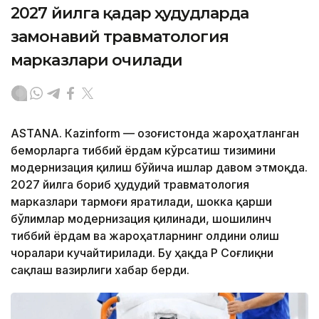
2027 йилга қадар ҳудудларда
замонавий травматология
марказлари очилади
ASTANА. Кazinform — Қозоғистонда жароҳатланган
беморларга тиббий ёрдам кўрсатиш тизимини
модернизация қилиш бўйича ишлар давом этмоқда.
2027 йилга бориб ҳудудий травматология
марказлари тармоғи яратилади, шокка қарши
бўлимлар модернизация қилинади, шошилинч
тиббий ёрдам ва жароҳатларнинг олдини олиш
чоралари кучайтирилади. Бу ҳақда ҚР Соғлиқни
сақлаш вазирлиги хабар берди.